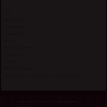
Kontakt
Kupovina 10 minuta
Kupovina 30 minuta
Kupovina 60 minuta
Matorke
Matorke za upoznavanje
Pravilnik i uslovi
Sexy Adresar
Starije dame za avanturu
Zasto starije zene tvrde da vise uzivaju u seksu nego u mladosti?
Proudly powered by WordPress
|
Theme: Bouquet by
WordPress.com
.