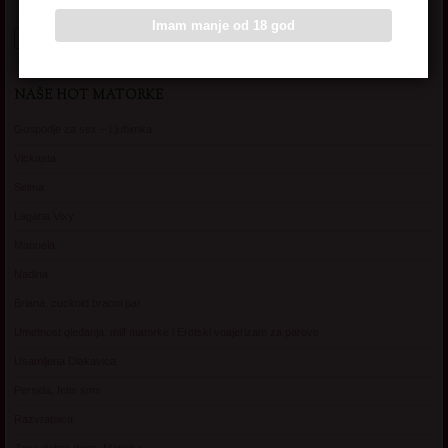
Imam manje od 18 god
NAŠE HOT MATORKE
Gospodje za sex – Ljubimka
Vickasta
Selma
Lagana Vixy
Manuela
Nadina
Briana, cuckold bracni par
Umetnost gledanja: milf matorke i Erotski voajerizam za parove
Usamljena Dlakavica
Persida, fetis sms
Razvratnica