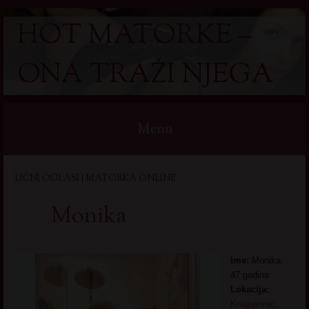
HOT MATORKE –
ONA TRAŽI NJEGA
Menu
Skip
LIČNI OGLASI | MATORKA ONLINE
to
content
Monika
Ime:
Monika,
47 godina
Lokacija:
Kragujevac
,