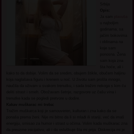
Srbija
Opis:
Ja sam
plavuša
u najboljim
godinama, sa
jačim bokovima
i oblinama na
koje sam
ponosna. Žena
sam koja zna
šta hoće, ali i
kako to da dobije. Volim da se sredim, obujem štikle, obučem haljinu
koja naglašava figuru i krenem u noć. U životu sam prošla mnogo,
naučila da uživam u svakom trenutku, i sada tražim nekoga s kim ću
deliti strast i smeh. Obožavam šetnje, razgovore uz čašu vina i
trenutke kada se pogledi pretvore u dodire.
Kakav muškarac mi treba:
Tražim muškarca koji je samouveren, kulturan i zna kako da se
ponaša prema ženi. Nije mi bitno da li si mlađi ili stariji, već da imaš
energiju, smisao za humor i strast u očima. Volim kada muškarac zna
da preuzme inicijativu, ali i da osluškuje šta mi prija. Diskrecija mi je