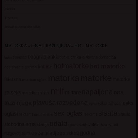
Zena dobre duse, Marcika
Zverka
Transica
Jelisava, zena bez stida
MATORKA – ONA TRAŽI NJEGA – HOT MATORKE
beogradjanka
crnka
domacica
beograd
baka
bucka
diskretna
hotmatorke
hot matorke
hotline
guzata
dopisivanje
matorke
matorka
iskusna
matorke
licni oglasi
lepa
milf
napaljena
ona
milfare
za seks
matorke za sex
plavuša
razvedena
trazi njega
seks
seksi adresar
seksi
sisata
sex oglasi
oglasi
sisate
sekssms
sexsms
sex matorke
udata
sms
slobodna
starija
velike sise
vruci
upoznavanje
zgodna
za mladje
za seks
razgovori
za mlade