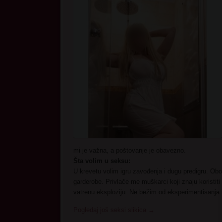
mi je važna, a poštovanje je obavezno.
Šta volim u seksu:
U krevetu volim igru zavođenja i dugu predigru. Ob
garderobe. Privlače me muškarci koji znaju koristiti
vatrenu eksploziju. Ne bežim od eksperimentisanja 
Pogledaj još seksi slikica
→