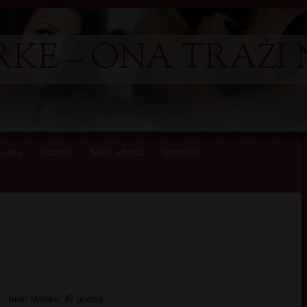
KE – ONA TRAŽI 
 seks
Matorke
Seksi adresar
Ispovesti
Ime:
Monika, 47 godina