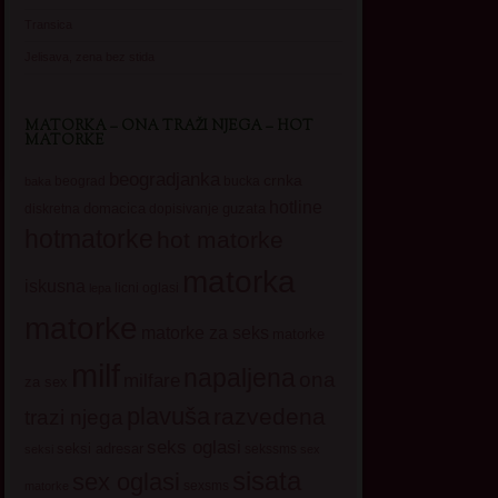
Transica
Jelisava, zena bez stida
MATORKA – ONA TRAŽI NJEGA – HOT
MATORKE
beogradjanka
crnka
beograd
baka
bucka
hotline
domacica
guzata
dopisivanje
diskretna
hotmatorke
hot matorke
matorka
iskusna
licni oglasi
lepa
matorke
matorke za seks
matorke
milf
napaljena
ona
milfare
za sex
plavuša
razvedena
trazi njega
seks oglasi
seksi adresar
sekssms
seksi
sex
sisata
sex oglasi
sexsms
matorke