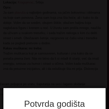
Lokacija:
Kragujevac
, Srbija
Opis:
Ja sam
plavuša
u najboljim godinama, sa jačim bokovima i oblinama
na koje sam ponosna. Žena sam koja zna šta hoće, ali i kako to da
dobije. Volim da se sredim, obujem štikle, obučem haljinu koja
naglašava figuru i krenem u noć. U životu sam prošla mnogo, naučila
da uživam u svakom trenutku, i sada tražim nekoga s kim ću deliti
strast i smeh. Obožavam šetnje, razgovore uz čašu vina i trenutke
kada se pogledi pretvore u dodire.
Kakav muškarac mi treba:
Tražim muškarca koji je samouveren, kulturan i zna kako da se
ponaša prema ženi. Nije mi bitno da li si mlađi ili stariji, već da imaš
energiju, smisao za humor i strast u očima. Volim kada muškarac
zna da preuzme inicijativu, ali i da osluškuje šta mi prija. Diskrecija
ožavam poljupce po vratu, šaputanja na uvo i lagano skidanje
 ruke i usne, a ne žure. Volim kada strast raste polako, a zatim prelazi u
i volim kada partner ima maštu.
Potvrda godišta