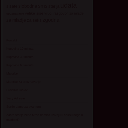
udata
sms
sisate
slobodna
starija
velike sise
vruci razgovori
za mlade
upoznavanje
zgodna
za mladje
za seks
Kontakt
Kupovina 10 minuta
Kupovina 30 minuta
Kupovina 60 minuta
Matorke
Matorke za upoznavanje
Pravilnik i uslovi
Sexy Adresar
Starije dame za avanturu
Zasto starije zene tvrde da vise uzivaju u seksu nego u
mladosti?