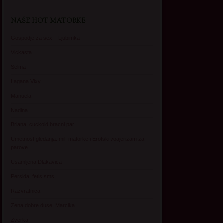
NAŠE HOT MATORKE
Gospodje za sex – Ljubimka
Vickasta
Selma
Lagana Vixy
Manuela
Nadina
Briana, cuckold bracni par
Umetnost gledanja: milf matorke i Erotski voajerizam za
parove
Usamljena Dlakavica
Persida, fetis sms
Razvratnica
Zena dobre duse, Marcika
Zverka