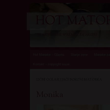
HOT MATOR
STARIJE DAME SPREMNE ZA AKCIJU
Skip
Hot Matorke – Glavna
Starije zene
Matorke za
to
Kontakt – copyright issue
content
LIČNI OGLASI | JAČI BOKOVI MATORKA
Monika