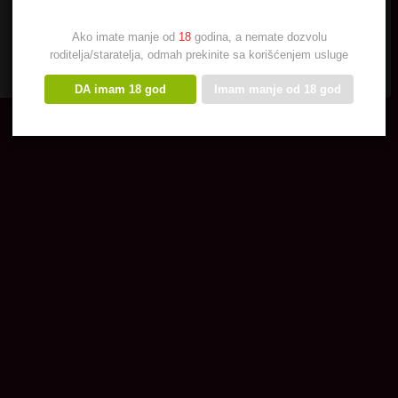
Ako imate manje od
18
godina, a nemate dozvolu
roditelja/staratelja, odmah prekinite sa korišćenjem usluge
DA imam 18 god
Imam manje od 18 god