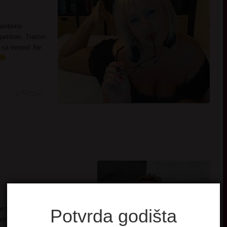
tambeno
petitom. Trazim
aju sa mnom! Ne
e tog posla preko glave. U
Potvrda godišta
nalnom masazom. Imam svoju