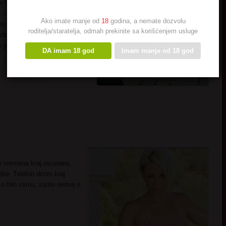
 I oni. Volim da radim na sebi,
ka… pomalo sam narcis, znam..
Ako imate manje od
18
godina, a nemate dozvolu
da spustim pogled ka
roditelja/staratelja, odmah prekinite sa korišćenjem usluge
 da me nazoves.. zelim da me
m glasu…
DA imam 18 god
Imam manje od 18 god
o vremena kraj racunara,
ebe. Telefon drzim kraj
 o bilo cemu, samo nemoj o