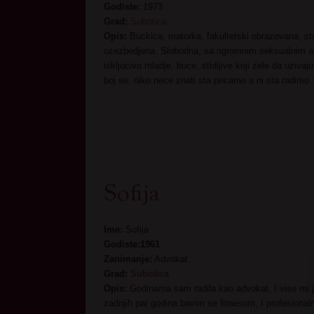
Godiste:
1973
Grad:
Subotica
Opis:
Buckica, matorka, fakultetski obrazovana, s
ozezbedjena. Slobodna, sa ogromnim seksualnim a
iskljucivo mladje, buce, stidljive koji zele da uziv
boj se, niko nece znati sta pricamo a ni sta radimo
Sofija
Ime:
Sofija
Godiste:1961
Zanimanje:
Advokat
Grad:
Subotica
Opis:
Godinama sam radila kao advokat, I vise mi j
zadnjih par godina bavim se fitnesom, I profesio