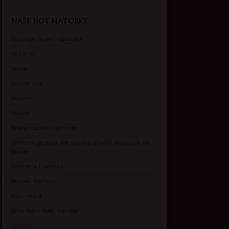
NAŠE HOT MATORKE
Gospodje za sex – Ljubimka
Vickasta
Selma
Lagana Vixy
Manuela
Nadina
Briana, cuckold bracni par
Umetnost gledanja: milf matorke i Erotski voajerizam za
parove
Usamljena Dlakavica
Persida, fetis sms
Razvratnica
Zena dobre duse, Marcika
Zverka