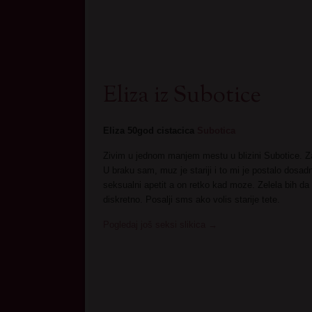
Eliza iz Subotice
Eliza 50god cistacica
Subotica
Zivim u jednom manjem mestu u blizini Subotice. Z
U braku sam, muz je stariji i to mi je postalo dosa
seksualni apetit a on retko kad moze. Zelela bih da 
diskretno. Posalji sms ako volis starije tete.
Pogledaj još seksi slikica
→