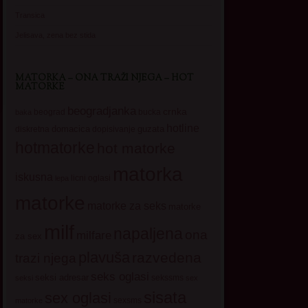
Transica
Jelisava, zena bez stida
MATORKA – ONA TRAŽI NJEGA – HOT
MATORKE
beogradjanka
crnka
beograd
baka
bucka
hotline
domacica
guzata
dopisivanje
diskretna
hotmatorke
hot matorke
matorka
iskusna
licni oglasi
lepa
matorke
matorke za seks
matorke
milf
napaljena
ona
milfare
za sex
plavuša
razvedena
trazi njega
seks oglasi
seksi adresar
sekssms
seksi
sex
sisata
sex oglasi
sexsms
matorke