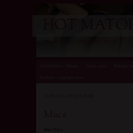
HOT MATOR
STARIJE DAME SPREMNE ZA AKCIJU
Skip
Hot Matorke – Glavna
Starije zene
Matorke za
to
Kontakt – copyright issue
content
LIČNI OGLASI | IZ SUBAJE
Maca
Ime:
Maca