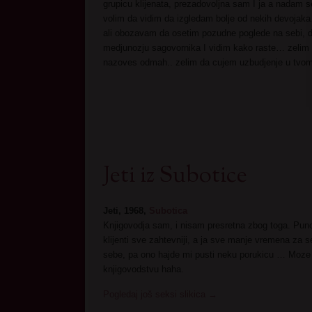
grupicu klijenata, prezadovoljna sam I ja a nadam se
volim da vidim da izgledam bolje od nekih devoja
ali obozavam da osetim pozudne poglede na sebi, 
medjunozju sagovornika I vidim kako raste… zelim
nazoves odmah.. zelim da cujem uzbudjenje u tvo
Jeti iz Subotice
Jeti, 1968,
Subotica
Knjigovodja sam, i nisam presretna zbog toga. Pun
klijenti sve zahtevniji, a ja sve manje vremena za s
sebe, pa ono hajde mi pusti neku porukicu … Moze
knjigovodstvu haha.
Pogledaj još seksi slikica
→