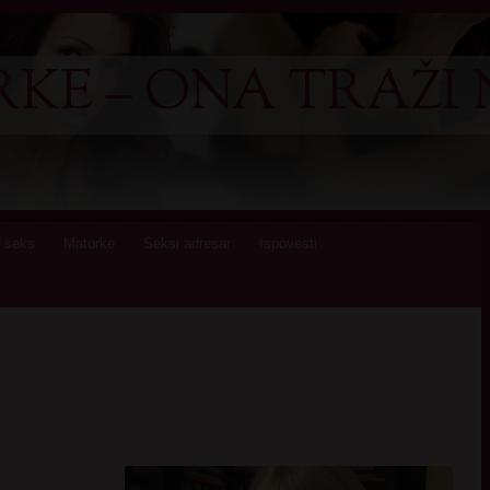
KE – ONA TRAŽI 
 seks
Matorke
Seksi adresar
Ispovesti