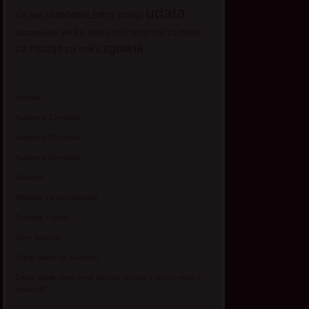
udata
sms
sisate
slobodna
starija
velike sise
vruci razgovori
za mlade
upoznavanje
zgodna
za mladje
za seks
Kontakt
Kupovina 10 minuta
Kupovina 30 minuta
Kupovina 60 minuta
Matorke
Matorke za upoznavanje
Pravilnik i uslovi
Sexy Adresar
Starije dame za avanturu
Zasto starije zene tvrde da vise uzivaju u seksu nego u
mladosti?