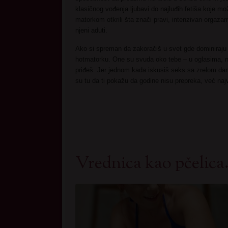
klasičnog vođenja ljubavi do najluđih fetiša koje m
matorkom otkrili šta znači pravi, intenzivan orgazam 
njeni aduti.
Ako si spreman da zakoračiš u svet gde dominiraju i
hotmatorku. One su svuda oko tebe – u oglasima, na 
priđeš. Jer jednom kada iskusiš seks sa zrelom dam
su tu da ti pokažu da godine nisu prepreka, već naj
Vrednica kao pčelica