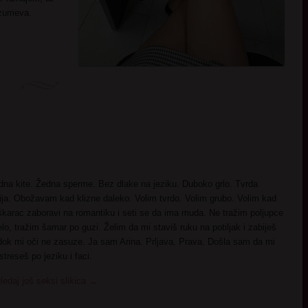
azumeva.
dna kite. Žedna sperme. Bez dlake na jeziku. Duboko grlo. Tvrda
ija. Obožavam kad klizne daleko. Volim tvrdo. Volim grubo. Volim kad
karac zaboravi na romantiku i seti se da ima muda. Ne tražim poljupce
elo, tražim šamar po guzi. Želim da mi staviš ruku na potiljak i zabiješ
dok mi oči ne zasuze. Ja sam Arina. Prljava. Prava. Došla sam da mi
streseš po jeziku i faci.
ledaj još seksi slikica
→