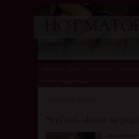
HOT MATOR
STARIJE DAME SPREMNE ZA AKCIJU
Skip
Hot Matorke – Glavna
Starije zene
Matorke za
to
Kontakt – copyright issue
content
LIČNI OGLASI | MILFARE
Stefani- dama sa juga
Jug je poseban sve