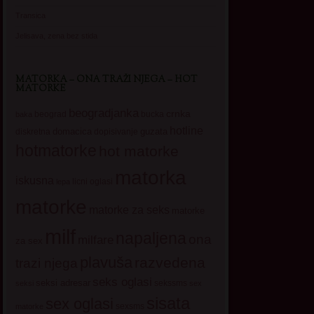
Transica
Jelisava, zena bez stida
MATORKA – ONA TRAŽI NJEGA – HOT
MATORKE
beogradjanka
crnka
beograd
baka
bucka
hotline
domacica
guzata
dopisivanje
diskretna
hotmatorke
hot matorke
matorka
iskusna
licni oglasi
lepa
matorke
matorke za seks
matorke
milf
napaljena
ona
milfare
za sex
plavuša
razvedena
trazi njega
seks oglasi
seksi adresar
sekssms
seksi
sex
sisata
sex oglasi
sexsms
matorke