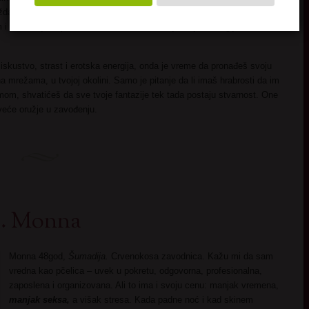
ožda nisi smeo ni da izgovoriš. Mnogi muškarci tvrde da su tek sa
i seks koji se pamti ceo život. Dakle znanje želja i energija – to su
skustvo, strast i erotska energija, onda je vreme da pronađeš svoju
mrežama, u tvojoj okolini. Samo je pitanje da li imaš hrabrosti da im
om, shvatićeš da sve tvoje fantazije tek tada postaju stvarnost. One
veće oružje u zavođenju.
.. Monna
Monna 48god,
Šumadija.
Crvenokosa zavodnica. Kažu mi da sam
vredna kao pčelica – uvek u pokretu, odgovorna, profesionalna,
zaposlena i organizovana. Ali to ima i svoju cenu: manjak vremena,
manjak seksa,
a višak stresa. Kada padne noć i kad skinem