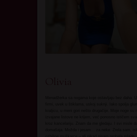
Olivia
Menadžerka sa nogama koje ostavljaju bez daha. U
firmi, uvek u štiklama, uskoj suknji. Iako spolja gl
kraljicu, u meni gori nešto drugačije. Moje noge su
izvajane listove ne krijem, već ponosno ističem s
kroz kancelariju. Znam da me gledaju. I svi misle 
domašaja. Možda i jesam… za neke. Zrela sam, isk
ozbiljne muškarce – ali nikad nisam probala mlađe.