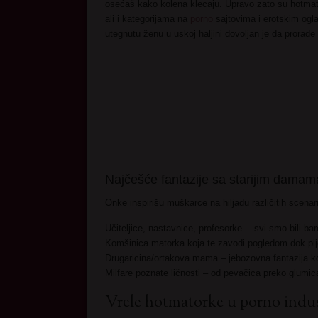
osećaš kako kolena klecaju. Upravo zato su hotmat
ali i kategorijama na
porno
sajtovima i erotskim ogl
utegnutu ženu u uskoj haljini dovoljan je da prorade 
Najčešće fantazije sa starijim damam
Onke inspirišu muškarce na hiljadu različitih scenari
Učiteljice, nastavnice, profesorke… svi smo bili bar
Komšinica matorka koja te zavodi pogledom dok pije
Drugaricina/ortakova mama – jebozovna fantazija ko
Milfare poznate ličnosti – od pevačica preko glumic
Vrele hotmatorke u porno indust