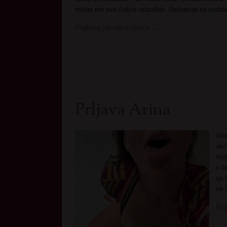
misao me sve češće uzbuđuje. Diskrecija se podr
Pogledaj još seksi slikica
→
Prljava Arina
Gla
akc
muš
u č
ga 
se i
Pog