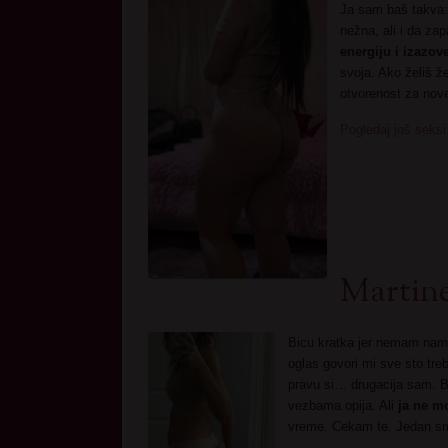
Ja sam baš takva: 
nežna, ali i da za
energiju i izazov
svoja. Ako želiš ž
otvorenost za nove
Pogledaj još seksi
Martine
Bicu kratka jer nemam name
oglas govori mi sve sto tre
pravu si… drugacija sam. Bo
vezbama opija. Ali
ja ne m
vreme. Cekam te. Jedan s