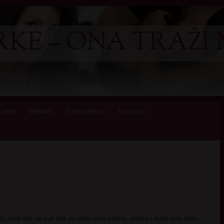
KE – ONA TRAŽI 
 seks
Matorke
Seksi adresar
Ispovesti
t. Kod nas se sve radi sa malo više topline, strasti i malo više duše.