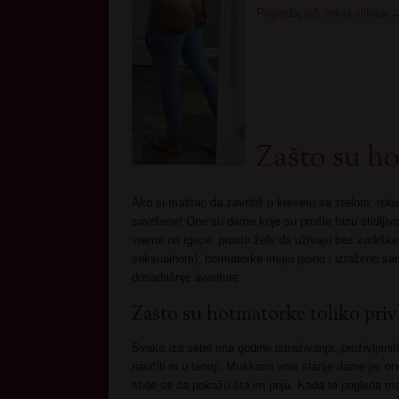
Pogledaj još seksi slikica
Zašto su h
Ako si maštao da završiš u krevetu sa zrelom, is
savršene! One su dame koje su prošle fazu stidlji
vreme na igrice, prosto žele da uživaju bez zadrške
seksualnom), hotmatorke imaju jasno i izraženo s
dosadašnje avanture.
Zašto su hotmatorke toliko priv
Svaka iza sebe ima godine istraživanja, proživljenih
naučiti ni u teoriji. Muškarci vole starije dame jer 
stide se da pokažu šta im prija. Kada te pogleda mat