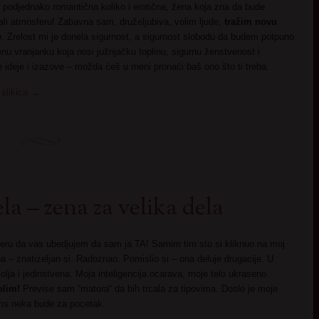
podjednako romantična koliko i erotična, žena koja zna da bude
pali atmosferu! Zabavna sam, druželjubiva, volim ljude,
tražim novu
e
. Zrelost mi je donela sigurnost, a sigurnost slobodu da budem potpuno
enu vranjanku koja nosi južnjačku toplinu, sigurnu ženstvenost i
 ideje i izazove – možda ćeš u meni pronaći baš ono što ti treba.
 slikica
→
la – zena za velika dela
ru da vas ubedjujem da sam ja TA! Samim tim sto si kliknuo na moj
ba – znatizeljan si. Radoznao. Pomislio si – ona deluje drugacije. U
lja i jedinstvena. Moja inteligencija ocarava, moje telo ukraseno
olim!
Previse sam “matora“ da bih trcala za tipovima. Doslo je moje
ms neka bude za pocetak.