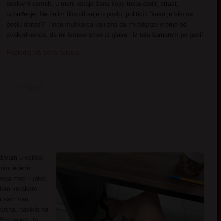
poslovni osmeh, u meni ostaje žena kojoj treba dodir, strast,
uzbuđenje. Ne želim filozofiranje o poslu, politici i “kako je bilo na
poslu danas?“ Hoću muškarca koji zna da mi odgrize vreme od
svakodnevice, da mi istrese stres iz glave i iz tela šamarom po guzi!
Pogledaj još seksi slikica
→
živam u velikoj
umim ledenu
 moja moć – jake,
vakim korakom
da sam van
usna, navikla na
 Priznajem, ta