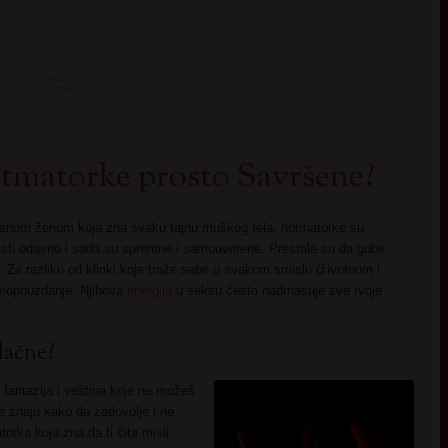
→
otmatorke prosto Savršene?
kusnom ženom koja zna svaku tajnu muškog tela, hotmatorke su
vosti odavno i sada su spremne i samouverene. Prestale su da gube
. Za razliku od klinki koje traže sebe u svakom smislu (životnom i
amopouzdanje. Njihova
energija
u seksu često nadmašuje sve tvoje
lačne?
 fantazija i veština koje ne možeš
one znaju kako da zadovolje i ne
orka koja zna da ti čita misli,