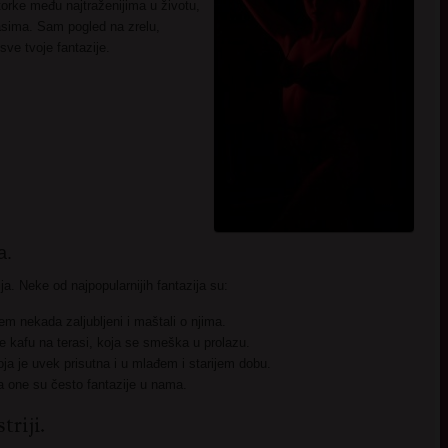
orke među najtraženijima u životu,
asima. Sam pogled na zrelu,
sve tvoje fantazije.
a.
ja. Neke od najpopularnijih fantazija su:
em nekada zaljubljeni i maštali o njima.
 kafu na terasi, koja se smeška u prolazu.
ja je uvek prisutna i u mlađem i starijem dobu.
a one su često fantazije u nama.
riji.