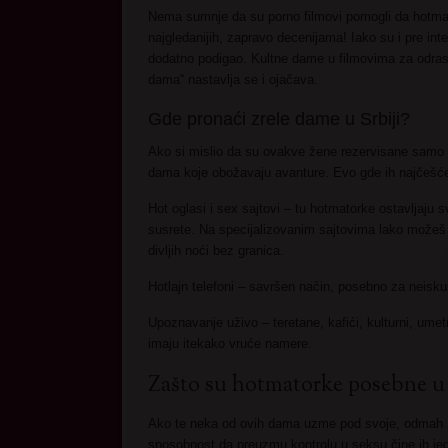
Nema sumnje da su porno filmovi pomogli da hotmat
najgledanijih, zapravo decenijama! Iako su i pre inte
dodatno podigao. Kultne dame u filmovima za odras
dama“ nastavlja se i ojačava.
Gde pronaći zrele dame u Srbiji?
Ako si mislio da su ovakve žene rezervisane samo za
dama koje obožavaju avanture. Evo gde ih najčešć
Hot oglasi i sex sajtovi – tu hotmatorke ostavljaju s
susrete. Na specijalizovanim sajtovima lako možeš 
divljih noći bez granica.
Hotlajn telefoni – savršen način, posebno za neiskus
Upoznavanje uživo – teretane, kafići, kulturni, umetn
imaju itekako vruće namere.
Zašto su hotmatorke posebne u
Ako te neka od ovih dama uzme pod svoje, odmah 
sposobnost da preuzmu kontrolu u seksu čine ih je