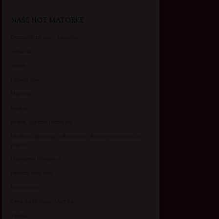
NAŠE HOT MATORKE
Gospodje za sex – Ljubimka
Vickasta
Selma
Lagana Vixy
Manuela
Nadina
Briana, cuckold bracni par
Umetnost gledanja: milf matorke i Erotski voajerizam za
parove
Usamljena Dlakavica
Persida, fetis sms
Razvratnica
Zena dobre duse, Marcika
Zverka