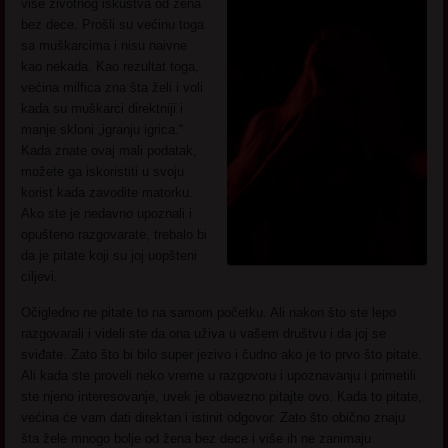
više životnog iskustva od žena
bez dece. Prošli su većinu toga
sa muškarcima i nisu naivne
kao nekada. Kao rezultat toga,
većina milfica zna šta želi i voli
kada su muškarci direktniji i
manje skloni „igranju igrica.“
Kada znate ovaj mali podatak,
možete ga iskoristiti u svoju
korist kada zavodite matorku.
Ako ste je nedavno upoznali i
opušteno razgovarate, trebalo bi
da je pitate koji su joj uopšteni
ciljevi.
Očigledno ne pitate to na samom početku. Ali nakon što ste lepo
razgovarali i videli ste da ona uživa u vašem društvu i da joj se
sviđate. Zato što bi bilo super jezivo i čudno ako je to prvo što pitate.
Ali kada ste proveli neko vreme u razgovoru i upoznavanju i primetili
ste njeno interesovanje, uvek je obavezno pitajte ovo. Kada to pitate,
većina će vam dati direktan i istinit odgovor. Zato što obično znaju
šta žele mnogo bolje od žena bez dece i više ih ne zanimaju