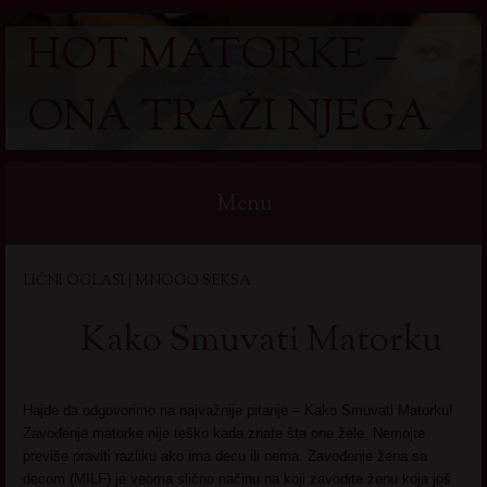
HOT MATORKE –
ONA TRAŽI NJEGA
Menu
Skip
LIČNI OGLASI | MNOGO SEKSA
to
content
Kako Smuvati Matorku
Hajde da odgovorimo na najvažnije pitanje – Kako Smuvati Matorku!
Zavođenje matorke nije teško kada znate šta one žele. Nemojte
previše praviti razliku ako ima decu ili nema. Zavođenje žena sa
decom (MILF) je veoma slično načinu na koji zavodite ženu koja još