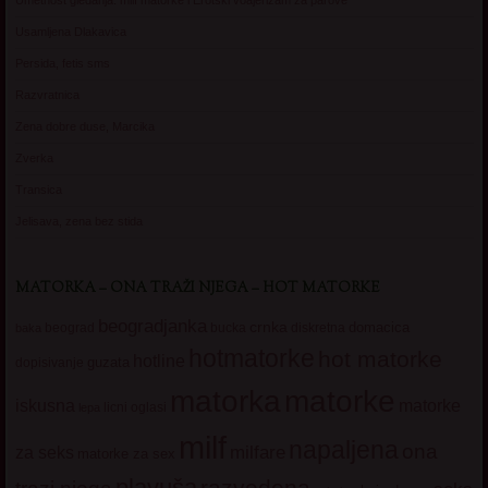
Umetnost gledanja: milf matorke i Erotski voajerizam za parove
Usamljena Dlakavica
Persida, fetis sms
Razvratnica
Zena dobre duse, Marcika
Zverka
Transica
Jelisava, zena bez stida
MATORKA – ONA TRAŽI NJEGA – HOT MATORKE
beogradjanka
crnka
domacica
beograd
baka
bucka
diskretna
hotmatorke
hot matorke
hotline
guzata
dopisivanje
matorke
matorka
iskusna
matorke
licni oglasi
lepa
milf
napaljena
ona
milfare
za seks
matorke za sex
plavuša
razvedena