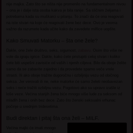
nije majka. Zato što se ništa nije promenilo na fundamentalnom nivou
– ona je i dalje ista osoba kakva je bila ranije. Sa sličnim željama i
potrebama kada su muškarci u pitanju. To znači da će ona reagovati
na iste stvari na koje će reagovati žene bez dece. Ovo je veoma
važno da razumete kada učite kako da zavedete milfice uopšte.
Kako Smuvati Matorku – šta one žele?
Dakle, one žele društvo, seks, sigurnost,
zabavu
. Osim što više ne
vole da igraju igrice. Dakle, kako ćete pristupiti celoj stvari i koliko
ćete biti uspešni zavisiće od vaših i njenih ciljeva. Bilo da oboje želite
samo da se zabavite zajedno i da provedete sparno veče vrele
strasti. Ili ako oboje tražite dugoročnu i ozbiljniju vezu od običnog
seksa. Jer verovali ili ne, neke matorke će samo želeti neobavezan
seks i neće tražiti ozbiljnu vezu. Pogotovo ako su upravo izašle iz
loše veze. Većina starijih žena biće mnogo više lude za seksom od
mlađih žena i onih bez dece. Zato što ženski seksualni vrhunac
počinje u srednjim tridesetima.
Budi direktan i pitaj šta ona želi – MILF.
Većina majki će imati mnogo