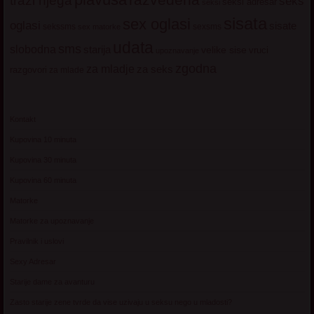
trazi njega
seks
seksi adresar
seksi
sisata
sex oglasi
oglasi
sisate
sekssms
sexsms
sex matorke
udata
sms
slobodna
starija
velike sise
vruci
upoznavanje
zgodna
za mladje
za seks
razgovori
za mlade
Kontakt
Kupovina 10 minuta
Kupovina 30 minuta
Kupovina 60 minuta
Matorke
Matorke za upoznavanje
Pravilnik i uslovi
Sexy Adresar
Starije dame za avanturu
Zasto starije zene tvrde da vise uzivaju u seksu nego u mladosti?