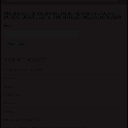
UNESI SVOJU EMAIL ADRESU DA SE PRIJAVIS NA OVAJ SAJT I
DOBIJAS OBAVESTENJA O NOVIM MATORKAMA NA MAILU!
Email*
NAŠE HOT MATORKE
Gospodje za sex – Ljubimka
Vickasta
Selma
Lagana Vixy
Manuela
Nadina
Briana, cuckold bracni par