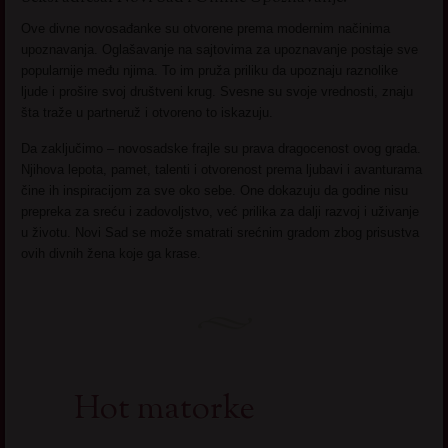
Ove divne novosađanke su otvorene prema modernim načinima
upoznavanja. Oglašavanje na sajtovima za upoznavanje postaje sve
popularnije među njima. To im pruža priliku da upoznaju raznolike
ljude i prošire svoj društveni krug. Svesne su svoje vrednosti, znaju
šta traže u partneruž i otvoreno to iskazuju.
Da zaključimo – novosadske frajle su prava dragocenost ovog grada.
Njihova lepota, pamet, talenti i otvorenost prema ljubavi i avanturama
čine ih inspiracijom za sve oko sebe. One dokazuju da godine nisu
prepreka za sreću i zadovoljstvo, već prilika za dalji razvoj i uživanje
u životu. Novi Sad se može smatrati srećnim gradom zbog prisustva
ovih divnih žena koje ga krase.
Hot matorke