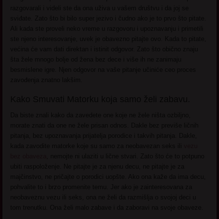
razgovarali i videli ste da ona uživa u vašem društvu i da joj se
sviđate. Zato što bi bilo super jezivo i čudno ako je to prvo što pitate.
Ali kada ste proveli neko vreme u razgovoru i upoznavanju i primetili
ste njeno interesovanje, uvek je obavezno pitajte ovo. Kada to pitate,
većina će vam dati direktan i istinit odgovor. Zato što obično znaju
šta žele mnogo bolje od žena bez dece i više ih ne zanimaju
besmislene igre. Njen odgovor na vaše pitanje učiniće ceo proces
zavođenja znatno lakšim.
Kako Smuvati Matorku koja samo želi zabavu.
Da biste znali kako da zavedete one koje ne žele ništa ozbiljno,
morate znati da one ne žele prisan odnos. Dakle bez previše ličnih
pitanja, bez upoznavanja prijatelja porodice i takvih pitanja. Dakle,
kada zavodite matorke koje su samo za neobavezan seks ili
vezu
bez obaveza
, nemojte ni ulaziti u lične stvari. Zato što će to potpuno
ubiti raspoloženje. Ne pitajte je za njenu decu, ne pitajte je za
majčinstvo, ne pričajte o porodici uopšte. Ako ona kaže da ima decu,
pohvalite to i brzo promenite temu. Jer ako je zainteresovana za
neobaveznu vezu ili seks, ona ne želi da razmišlja o svojoj deci u
tom trenutku. Ona želi malo zabave i da zaboravi na svoje obaveze.