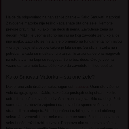
Hajde da odgovorimo na najvažnije pitanje – Kako Smuvati Matorku!
Zavođenje matorke nije teško kada znate šta one žele. Nemojte
previše praviti razliku ako ima decu ili nema. Zavođenje žena sa
decom (MILF) je veoma slično načinu na koji zavodite ženu koja još
nije majka. Zato što se ništa nije promenilo na fundamentalnom nivou
– ona je i dalje ista osoba kakva je bila ranije. Sa sličnim željama i
potrebama kada su muškarci u pitanju. To znači da će ona reagovati
na iste stvari na koje će reagovati žene bez dece. Ovo je veoma
važno da razumete kada učite kako da zavedete milfice uopšte.
Kako Smuvati Matorku – šta one žele?
Dakle, one žele društvo, seks, sigurnost,
zabavu
. Osim što više ne
vole da igraju igrice. Dakle, kako ćete pristupiti celoj stvari i koliko
ćete biti uspešni zavisiće od vaših i njenih ciljeva. Bilo da oboje želite
samo da se zabavite zajedno i da provedete sparno veče vrele
strasti. Ili ako oboje tražite dugoročnu i ozbiljniju vezu od običnog
seksa. Jer verovali ili ne, neke matorke će samo želeti neobavezan
seks i neće tražiti ozbiljnu vezu. Pogotovo ako su upravo izašle iz
loše veze. Većina starijih žena biće mnogo više lude za seksom od