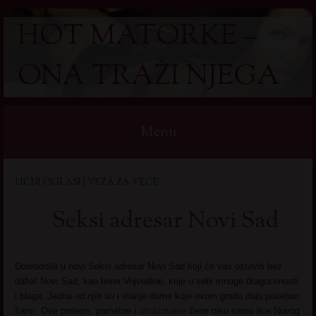
HOT MATORKE –
ONA TRAŽI NJEGA
Menu
Skip
LIČNI OGLASI | VEZA ZA VEČE
to
content
Seksi adresar Novi Sad
Dobrodošli u novi Seksi adresar Novi Sad koji će vas ostaviti bez
daha! Novi Sad, kao biser Vojvodine, krije u sebi mnoge dragocenosti
i blaga. Jedna od njih su i starije dame koje ovom gradu daju poseban
šarm. Ove prelepe, pametne i
obrazovane
žene nisu samo lice Novog