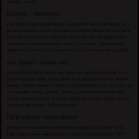
iskustva, zar ne?
Iskustvo – neiskustvo.
Lični oglasi ovog tipa postavljaju i oni ozbiljno iskusni ljubavnici, ali i
oni neiskusni pa i nevini. Zavodnice sa velikim iskustvom su tu da bi
pokazale svoje umeće, zadovoljile druge, uživale. Sa druge strane,
oni neiskusni žele da saznaju o tome iz prve ruke. Tako na primer
mlađe momci često traže matorke kako bi ih one usmerile i podučile.
Sex Oglasi – virtelan sex.
Što se tiče virtuelne strane, sex oglasi su često logičan izbor. Tu na
primer nalazimo udate starije dame čiji je seksualni život sa mužem
usporio. Takođe imamo i matorke koje jednostavno vole da hotuju i da
se maze dok slušaju uzdahe. Ne treba zaboraviti ni one koje traže
potpunu diskreciju pa im je virtual najbolji vid zabave. Mislite da seks
na daljinu nije moguć? Grdno se varate.
Cilj je zabava i dobar provod.
Nemojte sve da shvatate maksimalno ozbiljno. Lični oglasi su na
kraju krajeva samo napisane reči i često se loše protumače. Ako