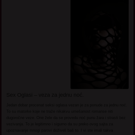
Sex Oglasi – veza za jednu noć.
Jedan dobar procenat seksi oglasa vezan je za ponude za jednu noć.
To su matorke koje ne traže nikakvu umešanost romanse niti
dugoročne veze. One žele da se provedu noć punu žara i strasti bez
vezivanja. To je legitimno i sigurno da su preko ovog sajta za
upoznavanje mnogi parovi doživeli baš to. I vi ste imali takva