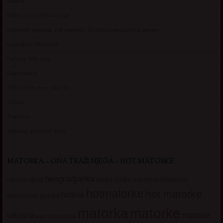
Nadina
Briana, cuckold bracni par
Umetnost gledanja: milf matorke i Erotski voajerizam za parove
Usamljena Dlakavica
Persida, fetis sms
Razvratnica
Zena dobre duse, Marcika
Zverka
Transica
Jelisava, zena bez stida
MATORKA – ONA TRAŽI NJEGA – HOT MATORKE
beogradjanka
crnka
domacica
beograd
baka
bucka
diskretna
hotmatorke
hot matorke
hotline
guzata
dopisivanje
matorke
matorka
iskusna
matorke
licni oglasi
lepa