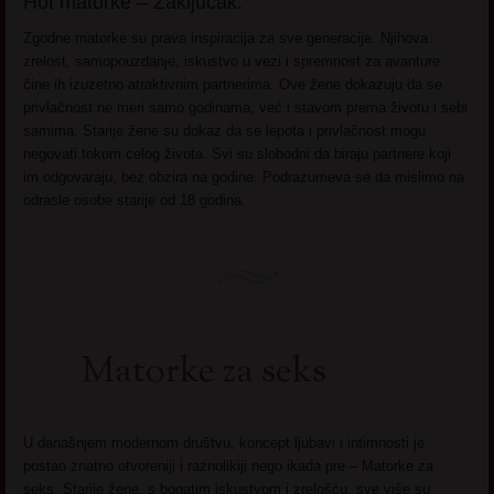
Hot matorke – Zaključak.
Zgodne matorke su prava inspiracija za sve generacije. Njihova
zrelost, samopouzdanje, iskustvo u vezi i spremnost za avanture
čine ih izuzetno atraktivnim partnerima. Ove žene dokazuju da se
privlačnost ne meri samo godinama, već i stavom prema životu i sebi
samima. Starije žene su dokaz da se lepota i privlačnost mogu
negovati tokom celog života. Svi su slobodni da biraju partnere koji
im odgovaraju, bez obzira na godine. Podrazumeva se da mislimo na
odrasle osobe starije od 18 godina.
Matorke za seks
U današnjem modernom društvu, koncept ljubavi i intimnosti je
postao znatno otvoreniji i raznolikiji nego ikada pre – Matorke za
seks. Starije žene, s bogatim iskustvom i zrelošću, sve više su