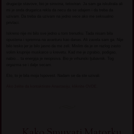
drugacije stavove, bio je sirovina, tetoviran. Ja sam ga iskulirala ali
mi je onda drugarica rekla da necu da se udajem i da treba da
uzivam. Da treba da uzivam na jedno vece ako me seksualno
privlaci.
Iskreno nije mi bilo sve jedno u tom trenutku. Tada nisam bila
opustena i spremna na avanturu kao danas. Ali zavela sam ga. Nije
bilo tesko jer je bilo jasno da me zeli. Mislim da je on razlog zasto
volim krupnije muskarce u krevetu. Kad me je zgrabio, podigao,
nabio… ta energija je neopisiva. Bio je vrhunski ljubavnik. Tog
orgazma se i dalje secam.
Eto, to je bila moja Ispovest. Nadam se da ste uzivali.
Ako želite da kontaktirate Anastasiju, kliknite OVDE.
Kako Smuvati Matorku