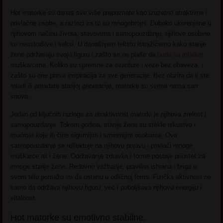
Hot matorke su danas sve više prepoznate kao izuzetno atraktivne i
privlačne osobe, a razlozi za to su mnogobrojni. Duboko ukorenjene u
njihovom načinu života, stavovima i samopouzdanju, njihove osobine
su neustrašive i seksi. U današnjem tekstu istražićemo kako starije
žene održavaju svoju figuru i zašto se ne plaše da
budu sa mlađim
muškarcima. Koliko su spremne za avanture i veze bez obaveza, i
zašto su one prava inspiracija za sve generacije. Bez obzira da li ste
mlađi ili priradate starijoj generacije, matorke su svima nama san
snova.
Jedan od ključnih razloga za atraktivnost matorki je njihova zrelost i
samopouzdanje. Tokom godina, starije žene su stekle iskustvo i
mudrost koje ih čine sigurnijim i smirenijim osobama. Ovo
samopouzdanje se reflektuje na njihovu pojavu i privlači mnoge
muškarce ali i žene. Održavanje zdravlja i forme postaje prioritet za
mnoge starije žene. Redovno vežbanje, pravilna ishrana i briga o
svom telu pomažu im da ostanu u odličnoj formi. Fizička aktivnost ne
samo da održava njihovu figuru, već i poboljšava njihovu energiju i
vitalnost.
Hot matorke su emotivno stabilne.