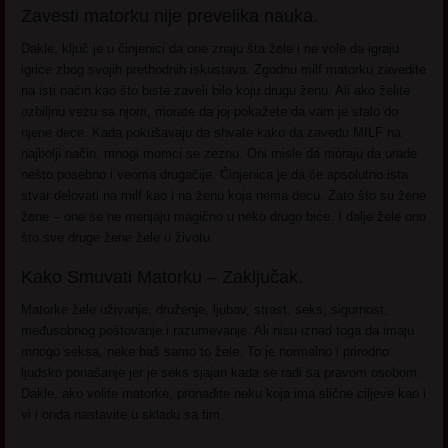
Zavesti matorku nije prevelika nauka.
Dakle, ključ je u činjenici da one znaju šta žele i ne vole da igraju
igrice zbog svojih prethodnih iskustava. Zgodnu milf matorku zavedite
na isti način kao što biste zaveli bilo koju drugu ženu. Ali ako želite
ozbiljnu vezu sa njom, morate da joj pokažete da vam je stalo do
njene dece. Kada pokušavaju da shvate kako da zavedu MILF na
najbolji način, mnogi momci se zeznu. Oni misle da moraju da urade
nešto posebno i veoma drugačije. Činjenica je da će apsolutno ista
stvar delovati na milf kao i na ženu koja nema decu. Zato što su žene
žene – one se ne menjaju magično u neko drugo biće. I dalje žele ono
što sve druge žene žele u životu.
Kako Smuvati Matorku – Zaključak.
Matorke žele uživanje, druženje, ljubav, strast, seks, sigurnost,
međusobnog poštovanje i razumevanje. Ali nisu iznad toga da imaju
mnogo seksa, neke baš samo to žele. To je normalno i prirodno
ljudsko ponašanje jer je seks sjajan kada se radi sa pravom osobom.
Dakle, ako volite matorke, pronađite neku koja ima slične ciljeve kao i
vi i onda nastavite u skladu sa tim.