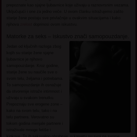
prepoznate kao sjajne ljubavnice koje uživaju u raznovrsnim vezama.
Uključujući i one za jedno veče. U ovom članku istražujemo zašto
starije žene postaju sve privlačnije u ovakvim situacijama i kako
njihova
zrelost
doprinosi ovom iskustvu.
Matorke za seks – Iskustvo znači samopouzdanje.
Jedan od ključnih razloga zbog
kojih su starije žene sjajne
ljubavnice je njihovo
samopouzdanje. Kroz godine,
starije žene su naučile sve o
svom telu, željama i potrebama.
To samopouzdanje ih osnažuje
da otvorenije istraže intimnost i
uživaju u svakom trenutku.
Prepoznaju sve erogene zone –
kako na svom telu, tako i na
telu partnera. Verovatno su
tokom godina menjale partnere i
istraživale mnoge fetiše i
kinkove. To ih seksualno ohrabruje, u krevetu su svoj na svome.