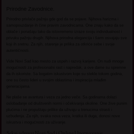
Prirodne Zavodnice.
Prirodno privlače pažnju gde god da se pojave. Njihova harizma i
samopouzdanje ih čine pravim zavodnicama. One znaju kako da se
oblače i ponašaju tako da istovremeno izraze svoju individualnost i
privuku pažnju drugih. Njihova prirodna elegancija i šarm osvajaju sve
koji ih sretnu. Za njih, starenje je prilika za otkriće sebe i svoje
autentičnosti.
Vide Novi Sad kao mesto za uspeh i razvoj karijere. On nudi mnoge
mogućnosti za profesionalni rast i napredak, a ove dame su spremne
da ih iskoriste. Sa bogatim iskustvom koje su stekle tokom godina,
one su često lideri u svojim oblastima i inspiracija mlađim
generacijama.
Ne plaše se avantura i veza za jedno veče. Sa godinama dolazi
oslobađanje od društvenih normi i očekivanja okoline. One žive punim
plućima i ne propuštaju prilike da uživaju u trenucima strasti i
uzbuđenja. Za njih, svaka nova veza, kratka ili duga, donosi nove
iskustva i mogućnosti za uživanje.
Seksi adresar Novi Sad i Online Upoznavanje.