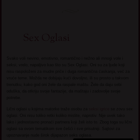
Sex Oglasi
Svako voli nevino, emotivno, romantično i nežno ali mnogi vole i
seksi, vrelo, napaljivo kao što su Sex Oglasi. Oni su za ljude koji
nisu raspoloženi za mudre priče i duga romantična ćaskanja, već za
vruće teme. Možda ne dobijaju kući dovoljno, ili su prosto u takvom
trenutku, kako god oni žele da raspale maštu. Žele da daju sebi
oduška, da otkriju svoje fantazije, da maštaju i zadovolje svoje
potrebe.
Lični oglasi u kojima matorke traže osobu za
seksi igrice
se zovu sex
oglasi. Oni nisu toliko retki koliko mislite, naprotiv. Nije uvek tako
lako i jednostavno pronaći partnera koji želi isto to. Zbog toga su lični
oglasi sa ovom tematikom sve češći i sve prisutniji. Sajtovi za
upoznavanje nude širok dijapazon seks oglasa.