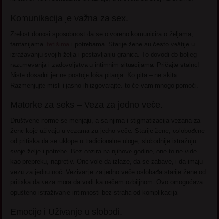
Komunikacija je važna za sex.
Zrelost donosi sposobnost da se otvoreno komunicira o željama,
fantazijama,
fetišima
i potrebama. Starije žene su često veštije u
izražavanju svojih želja i postavljanju granica. To dovodi do boljeg
razumevanja i zadovoljstva u intimnim situacijama. Pričajte stalno!
Niste dosadni jer ne postoje loša pitanja. Ko pita – ne skita.
Razmenjujte misli i jasno ih izgovarajte, to će vam mnogo pomoći.
Matorke za seks – Veza za jedno veče.
Društvene norme se menjaju, a sa njima i stigmatizacija vezana za
žene koje uživaju u vezama za jedno veče. Starije žene, oslobođene
od pritiska da se uklope u tradicionalne uloge, slobodnije istražuju
svoje želje i potrebe. Bez obzira na njihove godine, one to ne vide
kao prepreku, naprotiv. One vole da izlaze, da se zabave, i da imaju
vezu za jednu noć. Vezivanje za jedno veče oslobađa starije žene od
pritiska da veza mora da vodi ka nečem ozbiljnom. Ovo omogućava
opušteno istraživanje intimnosti bez straha od komplikacija
Emocije i Uživanje u slobodi.