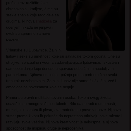
prošle kroz različite faze
obrazovanja i karijere, čime su
stekle znanje koje rado dele sa
drugima. Njihova
znatiželja
za
učenjem nikada ne jenjava i
uvek su spremne za nove
izazove.
Vrhunske su Ljubavnice. Za njih,
ljubav i seks su umetnosti koje su savladale tokom godina. One su
strpljive, senzualne i veoma zadovoljavajuće ljubavnice. Iskustvo i
samopouzdanje koje donose u spavaću sobu čini ih neodoljivim
partnerkama. Njihova empatija i pažnja prema partneru čine svaki
trenutak nezaboravnim. Za njih, ljubav nije samo fizički čin, već i
emocionalna povezanost koja se neguje.
Primer su pravih multitalentovanih osoba. Tokom svojg života,
usavršile su mnoge veštine i talente. Bilo da se radi o umetnosti,
muzici, kulinarstvu ili plesu, ove matorke su prave virtuoze. Njihova
strast prema životu ih pokreće da neprestano otkrivaju nove talente i
razvijaju svoje veštine. Njihova kreativnost je neiscrpna, a njihova
sposobnost da inspirišu druge je neprocenjiva.