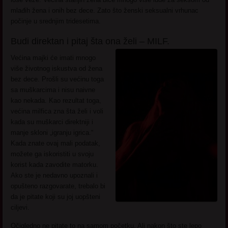
mlađih žena i onih bez dece. Zato što ženski seksualni vrhunac
počinje u srednjim tridesetima.
Budi direktan i pitaj šta ona želi – MILF.
Većina majki će imati mnogo
više životnog iskustva od žena
bez dece. Prošli su većinu toga
sa muškarcima i nisu naivne
kao nekada. Kao rezultat toga,
većina milfica zna šta želi i voli
kada su muškarci direktniji i
manje skloni „igranju igrica.“
Kada znate ovaj mali podatak,
možete ga iskoristiti u svoju
korist kada zavodite matorku.
Ako ste je nedavno upoznali i
opušteno razgovarate, trebalo bi
da je pitate koji su joj uopšteni
ciljevi.
Očigledno ne pitate to na samom početku. Ali nakon što ste lepo