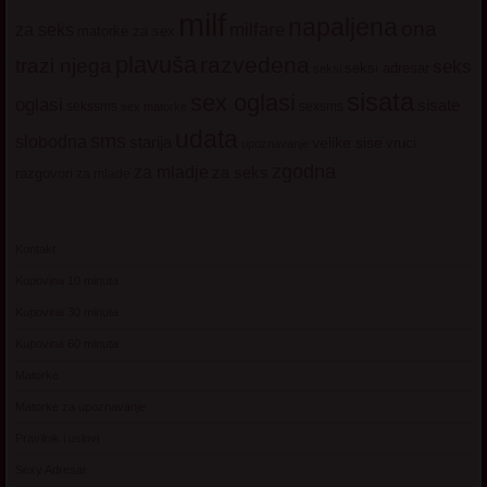
milf
napaljena
ona
milfare
za seks
matorke za sex
plavuša
razvedena
trazi njega
seks
seksi adresar
seksi
sisata
sex oglasi
oglasi
sisate
sekssms
sexsms
sex matorke
udata
sms
slobodna
starija
velike sise
vruci
upoznavanje
zgodna
za mladje
za seks
razgovori
za mlade
Kontakt
Kupovina 10 minuta
Kupovina 30 minuta
Kupovina 60 minuta
Matorke
Matorke za upoznavanje
Pravilnik i uslovi
Sexy Adresar