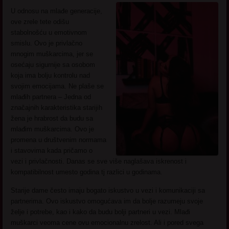
U odnosu na mlađe generacije,
ove zrele tete odišu
stabolnošću u emotivnom
smislu. Ovo je privlačno
mnogim muškarcima, jer se
osećaju sigurnije sa osobom
koja ima bolju kontrolu nad
svojim emocijama. Ne plaše se
mlađih partnera – Jedna od
značajnih karakteristika starijih
žena je hrabrost da budu sa
mlađim muškarcima. Ovo je
promena u društvenim normama
i stavovima kada pričamo o
vezi i privlačnosti. Danas se sve više naglašava iskrenost i
kompatibilnost umesto godina tj razlici u godinama.
Starije dame često imaju bogato iskustvo u vezi i komunikaciji sa
partnerima. Ovo iskustvo omogućava im da bolje razumeju svoje
želje i potrebe, kao i kako da budu bolji partneri u vezi. Mlađi
muškarci veoma cene ovu emocionalnu zrelost. Ali i pored svega