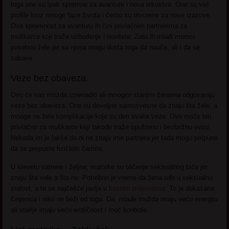
toga one su ipak spremne za avanture i nova iskustva. One su već
prošle kroz mnoge faze života i često su otvorene za nove izazove.
Ova spremnost za avanturu ih čini privlačnim partnerima za
muškarce koji traže uzbuđenje i novitete. Zato ih mlađi momci
posebno žele jer sa njima mogu dosta toga da nauče, ali i da se
zabave
Veze bez obaveza.
Ovo će vas možda iznenaditi ali mnogim starijim ženama odgovaraju
veze bez obaveza. One su dovoljno samosvesne da znaju šta žele, a
mnoge ne žele komplikacije koje su deo svake veze. Ovo može biti
privlačno za muškarce koji takođe traže opuštenu i bezbrižnu vezu.
Nekada im je lakše da ni ne znaju ime partnera jer tada mogu potpuno
da se prepuste fizičkim čarima.
U krevetu vatrene i željne, matorke su oličenje seksualnog bića jer
znaju šta vole a šta ne. Potrebno je vreme da žena uđe u seksualnu
zrelost, a to se najčešće javlja u
kasnim tridesetima
. To je dokazana
činjenica i niko ne beži od toga. Da, mlađe možda imaju veću energiju
ali starije imaju veću erotičnost i moć kontrole.