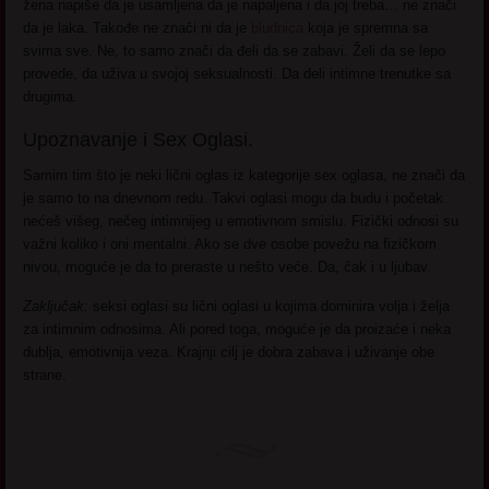
žena napiše da je usamljena da je napaljena i da joj treba… ne znači
da je laka. Takođe ne znači ni da je
bludnica
koja je spremna sa
svima sve. Ne, to samo znači da đeli da se zabavi. Želi da se lepo
provede, da uživa u svojoj seksualnosti. Da deli intimne trenutke sa
drugima.
Upoznavanje i Sex Oglasi.
Samim tim što je neki lični oglas iz kategorije sex oglasa, ne znači da
je samo to na dnevnom redu. Takvi oglasi mogu da budu i početak
nećeš višeg, nečeg intimnijeg u emotivnom smislu. Fizički odnosi su
važni koliko i oni mentalni. Ako se dve osobe povežu na fizičkom
nivou, moguće je da to preraste u nešto veće. Da, čak i u ljubav.
Zaključak:
seksi oglasi su lični oglasi u kojima dominira volja i želja
za intimnim odnosima. Ali pored toga, moguće je da proizaće i neka
dublja, emotivnija veza. Krajnji cilj je dobra zabava i uživanje obe
strane.