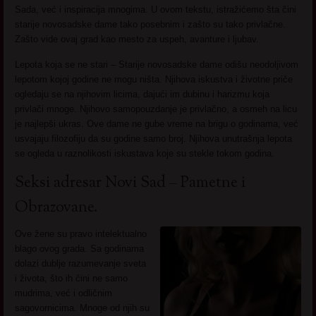
Sada, već i inspiracija mnogima. U ovom tekstu, istražićemo šta čini
starije novosadske dame tako posebnim i zašto su tako privlačne.
Zašto vide ovaj grad kao mesto za uspeh, avanture i ljubav.
Lepota koja se ne stari – Starije novosadske dame odišu neodoljivom
lepotom kojoj godine ne mogu ništa. Njihova iskustva i životne priče
ogledaju se na njihovim licima, dajući im dubinu i harizmu koja
privlači mnoge. Njihovo samopouzdanje je privlačno, a osmeh na licu
je najlepši ukras. Ove dame ne gube vreme na brigu o godinama, već
usvajaju filozofiju da su godine samo broj. Njihova unutrašnja lepota
se ogleda u raznolikosti iskustava koje su stekle tokom godina.
Seksi adresar Novi Sad – Pametne i
Obrazovane.
Ove žene su pravo intelektualno
blago ovog grada. Sa godinama
dolazi dublje razumevanje sveta
i života, što ih čini ne samo
mudrima, već i odličnim
sagovornicima. Mnoge od njih su