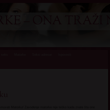
KE – ONA TRAŽI 
 seks
Matorke
Seksi adresar
Ispovesti
ku
Smuvati Matorku! Zavođenje matorke nije teško kada znate šta one