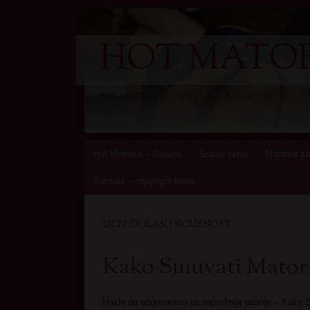
HOT MATOR
STARIJE DAME SPREMNE ZA AKCIJU
Skip
Hot Matorke – Glavna
Starije zene
Matorke za
to
Kontakt – copyright issue
content
LIČNI OGLASI | SIGURNOST
Kako Smuvati Mator
Hajde da odgovorimo na najvažnije pitanje – Kako 