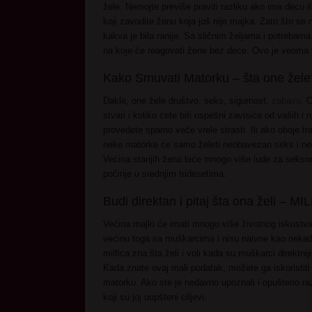
žele. Nemojte previše praviti razliku ako ima decu
koji zavodite ženu koja još nije majka. Zato što se 
kakva je bila ranije. Sa sličnim željama i potrebama
na koje će reagovati žene bez dece. Ovo je veoma
Kako Smuvati Matorku – šta one žele
Dakle, one žele društvo, seks, sigurnost,
zabavu
. 
stvari i koliko ćete biti uspešni zavisiće od vaših 
provedete sparno veče vrele strasti. Ili ako oboje tr
neke matorke će samo želeti neobavezan seks i neć
Većina starijih žena biće mnogo više lude za seks
počinje u srednjim tridesetima.
Budi direktan i pitaj šta ona želi – MIL
Većina majki će imati mnogo više životnog iskustv
većinu toga sa muškarcima i nisu naivne kao nekada
milfica zna šta želi i voli kada su muškarci direktniji
Kada znate ovaj mali podatak, možete ga iskoristiti
matorku. Ako ste je nedavno upoznali i opušteno razg
koji su joj uopšteni ciljevi.