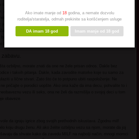
to ste lepo razgovarali i videli
 Zato što bi bilo super jezivo i
Ako imate manje od
18
godina, a nemate dozvolu
i neko vreme u razgovoru i
roditelja/staratelja, odmah prekinite sa korišćenjem usluge
k je obavezno pitajte ovo. Kada to
. Zato što obično znaju šta žele
DA imam 18 god
Imam manje od 18 god
 besmislene igre. Njen odgovor
o lakšim.
 zabavu.
šta ozbiljno, morate znati da one ne žele prisan odnos. Dakle bez
orodice i takvih pitanja. Dakle, kada zavodite matorke koje su samo za
ulaziti u lične stvari. Zato što će to potpuno ubiti raspoloženje. Ne
, ne pričajte o porodici uopšte. Ako ona kaže da ima decu, pohvalite to i
eobaveznu vezu ili seks, ona ne želi da razmišlja o svojoj deci u tom
oje obaveze.
e vole da igraju igrice zbog svojih prethodnih iskustava. Zgodnu milf
ilo koju drugu ženu. Ali ako želite ozbiljnu vezu sa njom, morate da joj
ušavaju da shvate kako da zavedu MILF na najbolji način, mnogi momci