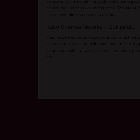
se zeznu. Oni misle da moraju da urade nešto posebn
na milf kao i na ženu koja nema decu. Zato što su 
ono što sve druge žene žele u životu.
Kako Smuvati Matorku – Zaključak.
Matorke žele uživanje, druženje, ljubav, strast, se
da imaju mnogo seksa, neke baš samo to žele. To je 
sa pravom osobom. Dakle, ako volite matorke, pronađ
tim.