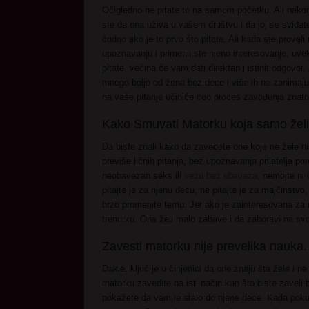
Očigledno ne pitate to na samom početku. Ali nakon š
ste da ona uživa u vašem društvu i da joj se sviđate.
čudno ako je to prvo što pitate. Ali kada ste provel
upoznavanju i primetili ste njeno interesovanje, uve
pitate, većina će vam dati direktan i istinit odgovor
mnogo bolje od žena bez dece i više ih ne zanimaju
na vaše pitanje učiniće ceo proces zavođenja znatn
Kako Smuvati Matorku koja samo želi
Da biste znali kako da zavedete one koje ne žele ni
previše ličnih pitanja, bez upoznavanja prijatelja p
neobavezan seks ili
vezu bez obaveza
, nemojte ni 
pitajte je za njenu decu, ne pitajte je za majčinstvo
brzo promenite temu. Jer ako je zainteresovana za n
trenutku. Ona želi malo zabave i da zaboravi na sv
Zavesti matorku nije prevelika nauka.
Dakle, ključ je u činjenici da one znaju šta žele i n
matorku zavedite na isti način kao što biste zaveli b
pokažete da vam je stalo do njene dece. Kada pok