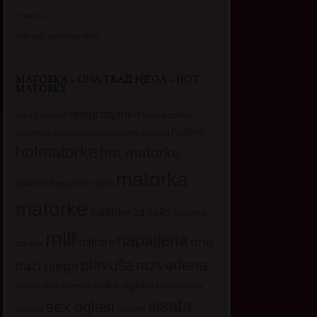
Transica
Jelisava, zena bez stida
MATORKA – ONA TRAŽI NJEGA – HOT
MATORKE
beogradjanka
crnka
beograd
baka
bucka
hotline
domacica
guzata
dopisivanje
diskretna
hotmatorke
hot matorke
matorka
iskusna
licni oglasi
lepa
matorke
matorke za seks
matorke
milf
napaljena
ona
milfare
za sex
plavuša
razvedena
trazi njega
seks oglasi
seksi adresar
sekssms
seksi
sex
sisata
sex oglasi
sexsms
matorke