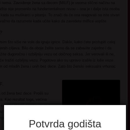
 ili nema. Zavođenje žena sa decom (MILF) je veoma slično načinu na
ništa nije promenilo na fundamentalnom nivou – ona je i dalje ista osoba
 kada su muškarci u pitanju. To znači da će ona reagovati na iste stvari
 važno da razumete kada učite kako da zavedete milfice uopšte.
?
Osim što više ne vole da igraju igrice. Dakle, kako ćete pristupiti celoj
i njenih ciljeva. Bilo da oboje želite samo da se zabavite zajedno i da
ažite dugoročnu i ozbiljniju vezu od običnog seksa. Jer verovali ili ne,
e tražiti ozbiljnu vezu. Pogotovo ako su upravo izašle iz loše veze.
om od mlađih žena i onih bez dece. Zato što ženski seksualni vrhunac
F.
a od žena bez dece. Prošli su
. Kao rezultat toga, većina
 i manje skloni „igranju igrica.“
 u svoju korist kada zavodite
ovarate, trebalo bi da je pitate
Potvrda godišta