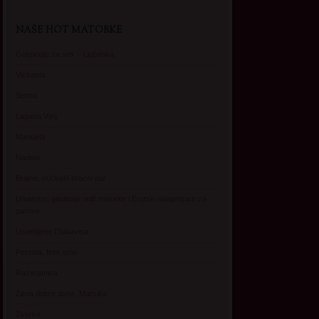
NAŠE HOT MATORKE
Gospodje za sex – Ljubimka
Vickasta
Selma
Lagana Vixy
Manuela
Nadina
Briana, cuckold bracni par
Umetnost gledanja: milf matorke i Erotski voajerizam za
parove
Usamljena Dlakavica
Persida, fetis sms
Razvratnica
Zena dobre duse, Marcika
Zverka