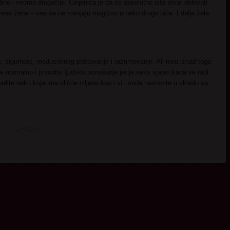
o i veoma drugačije. Činjenica je da će apsolutno ista stvar delovati
žene žene – one se ne menjaju magično u neko drugo biće. I dalje žele
ks, sigurnost, međusobnog poštovanje i razumevanje. Ali nisu iznad toga
normalno i prirodno ljudsko ponašanje jer je seks sjajan kada se radi
ite neku koja ima slične ciljeve kao i vi i onda nastavite u skladu sa