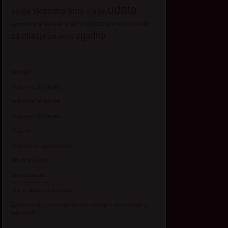
udata
sms
sisate
slobodna
starija
velike sise
vruci razgovori
za mlade
upoznavanje
zgodna
za mladje
za seks
Kontakt
Kupovina 10 minuta
Kupovina 30 minuta
Kupovina 60 minuta
Matorke
Matorke za upoznavanje
Pravilnik i uslovi
Sexy Adresar
Starije dame za avanturu
Zasto starije zene tvrde da vise uzivaju u seksu nego u
mladosti?