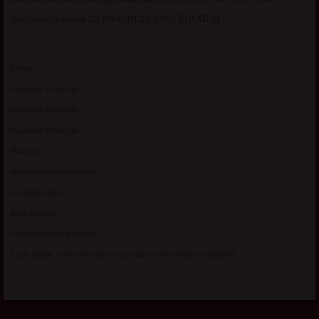
zgodna
za mladje
za seks
razgovori
za mlade
Kontakt
Kupovina 10 minuta
Kupovina 30 minuta
Kupovina 60 minuta
Matorke
Matorke za upoznavanje
Pravilnik i uslovi
Sexy Adresar
Starije dame za avanturu
Zasto starije zene tvrde da vise uzivaju u seksu nego u mladosti?