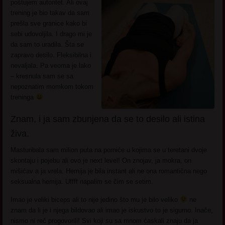
poštujem autoritet. Ali ovaj
trening je bio takav da sam
prešla sve granice kako bi
sebi udovoljila. I drago mi je
da sam to uradila. Šta se
zapravo desilo. Fleksibilna i
nevaljala. Pa veoma je lako
– kresnula sam se sa
nepoznatim momkom tokom
treninga
Znam, i ja sam zbunjena da se to desilo ali istina
živa.
Masturibala sam milion puta na porniće u kojima se u teretani dvoje
skontaju i pojebu ali ovo je next level! On znojav, ja mokra, on
mišićav a ja vrela. Hemija je bila instant ali ne ona romantična nego
seksualna hemija. Uffff napalim se čim se setim.
Imao je veliki biceps ali to nije jedino što mu je bilo veliko
ne
znam da li je i njega bildovao ali imao je iskustvo to je sigurno. Inače,
nismo ni reč progovorili! Svi koji su sa mnom ćaskali znaju da ja