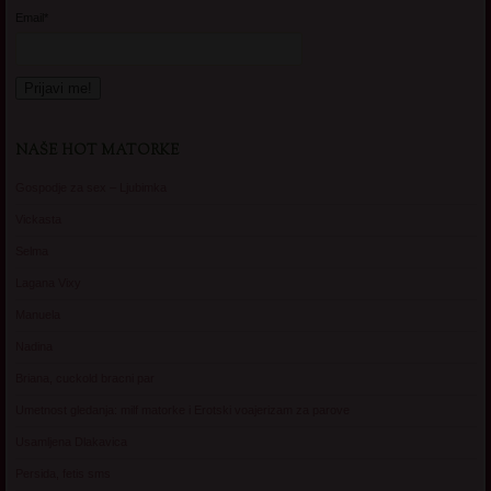
Email*
NAŠE HOT MATORKE
Gospodje za sex – Ljubimka
Vickasta
Selma
Lagana Vixy
Manuela
Nadina
Briana, cuckold bracni par
Umetnost gledanja: milf matorke i Erotski voajerizam za parove
Usamljena Dlakavica
Persida, fetis sms