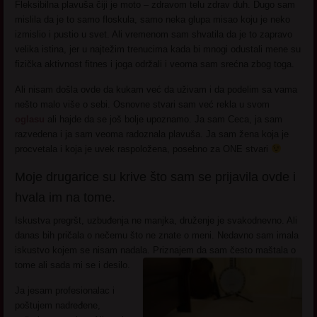
Fleksibilna plavuša čiji je moto – zdravom telu zdrav duh. Dugo sam
mislila da je to samo floskula, samo neka glupa misao koju je neko
izmislio i pustio u svet. Ali vremenom sam shvatila da je to zapravo
velika istina, jer u najtežim trenucima kada bi mnogi odustali mene su
fizička aktivnost fitnes i joga održali i veoma sam srećna zbog toga.
Ali nisam došla ovde da kukam već da uživam i da podelim sa vama
nešto malo više o sebi. Osnovne stvari sam već rekla u svom
oglasu
ali hajde da se još bolje upoznamo. Ja sam Ceca, ja sam
razvedena i ja sam veoma radoznala plavuša. Ja sam žena koja je
procvetala i koja je uvek raspoložena, posebno za ONE stvari
Moje drugarice su krive što sam se prijavila ovde i
hvala im na tome.
Iskustva pregršt, uzbuđenja ne manjka, druženje je svakodnevno. Ali
danas bih pričala o nečemu što ne znate o meni. Nedavno sam imala
iskustvo kojem se nisam nadala. Priznajem da sam često maštala o
tome ali sada mi se i desilo.
Ja jesam profesionalac i
poštujem nadređene,