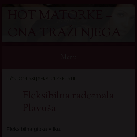
HOT MATORKE –
ONA TRAŽI NJEGA
Menu
Skip
LIČNI OGLASI | SEKS U TERETANI
to
content
Fleksibilna radoznala
Plavuša
Fleksibilna gipka vitka.