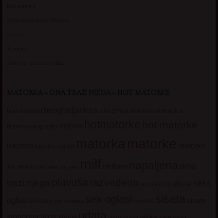
Razvratnica
Zena dobre duse, Marcika
Zverka
Transica
Jelisava, zena bez stida
MATORKA – ONA TRAŽI NJEGA – HOT MATORKE
beogradjanka
crnka
domacica
beograd
baka
bucka
diskretna
hotmatorke
hot matorke
hotline
guzata
dopisivanje
matorke
matorka
iskusna
matorke
licni oglasi
lepa
milf
napaljena
ona
milfare
za seks
matorke za sex
plavuša
razvedena
trazi njega
seks
seksi adresar
seksi
sisata
sex oglasi
oglasi
sisate
sekssms
sexsms
sex matorke
udata
sms
slobodna
starija
velike sise
vruci
upoznavanje