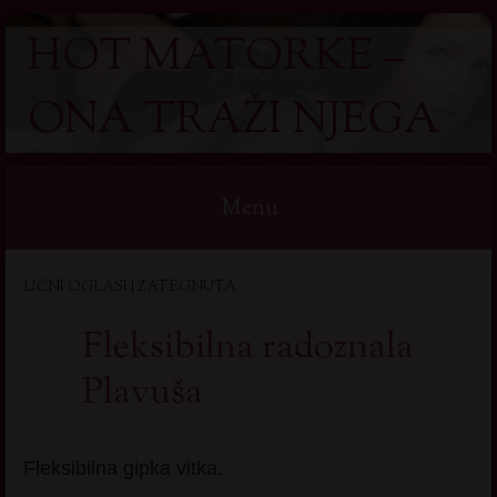
HOT MATORKE –
ONA TRAŽI NJEGA
Menu
Skip
LIČNI OGLASI | ZATEGNUTA
to
content
Fleksibilna radoznala
Plavuša
Fleksibilna gipka vitka.