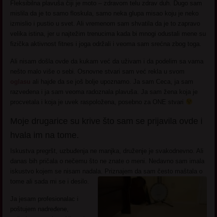
Fleksibilna plavuša čiji je moto – zdravom telu zdrav duh. Dugo sam
mislila da je to samo floskula, samo neka glupa misao koju je neko
izmislio i pustio u svet. Ali vremenom sam shvatila da je to zapravo
velika istina, jer u najtežim trenucima kada bi mnogi odustali mene su
fizička aktivnost fitnes i joga održali i veoma sam srećna zbog toga.
Ali nisam došla ovde da kukam već da uživam i da podelim sa vama
nešto malo više o sebi. Osnovne stvari sam već rekla u svom
oglasu
ali hajde da se još bolje upoznamo. Ja sam Ceca, ja sam
razvedena i ja sam veoma radoznala plavuša. Ja sam žena koja je
procvetala i koja je uvek raspoložena, posebno za ONE stvari
Moje drugarice su krive što sam se prijavila ovde i
hvala im na tome.
Iskustva pregršt, uzbuđenja ne manjka, druženje je svakodnevno. Ali
danas bih pričala o nečemu što ne znate o meni. Nedavno sam imala
iskustvo kojem se nisam nadala. Priznajem da sam često maštala o
tome ali sada mi se i desilo.
Ja jesam profesionalac i
poštujem nadređene,