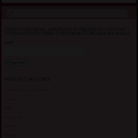
UNESI SVOJU EMAIL ADRESU DA SE PRIJAVIS NA OVAJ SAJT I
DOBIJAS OBAVESTENJA O NOVIM MATORKAMA NA MAILU!
Email*
NAŠE HOT MATORKE
Gospodje za sex – Ljubimka
Vickasta
Selma
Lagana Vixy
Manuela
Nadina