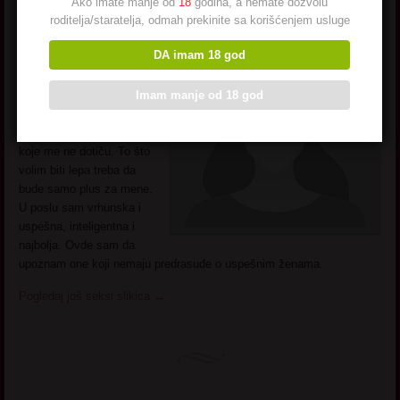
Ako imate manje od
18
godina, a nemate dozvolu
roditelja/staratelja, odmah prekinite sa korišćenjem usluge
Ime: Velimirka
Godište: 1970.
DA imam 18 god
Moj opis:
prvo što pomisle
kada me vide kažu evo je
Imam manje od 18 god
još jedna što se uteže
gradi silikone i botoks. Ali
to su samo predrasude
koje me ne dotiču. To što
volim biti lepa treba da
bude samo plus za mene.
U poslu sam vrhunska i
uspešna, inteligentna i
najbolja. Ovde sam da
upoznam one koji nemaju predrasude o uspešnim ženama.
Pogledaj još seksi slikica
→