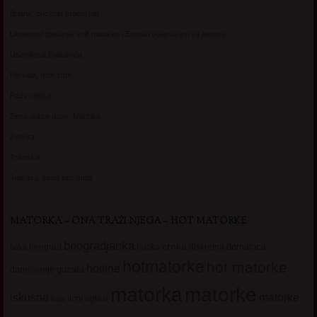
Briana, cuckold bracni par
Umetnost gledanja: milf matorke i Erotski voajerizam za parove
Usamljena Dlakavica
Persida, fetis sms
Razvratnica
Zena dobre duse, Marcika
Zverka
Transica
Jelisava, zena bez stida
MATORKA – ONA TRAŽI NJEGA – HOT MATORKE
beogradjanka
crnka
domacica
beograd
baka
bucka
diskretna
hotmatorke
hot matorke
hotline
guzata
dopisivanje
matorke
matorka
iskusna
matorke
licni oglasi
lepa