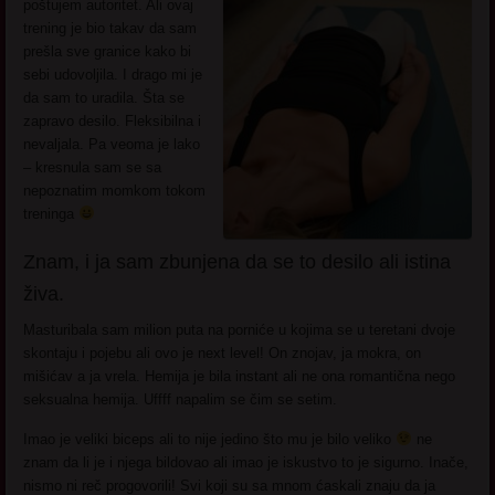
poštujem autoritet. Ali ovaj
trening je bio takav da sam
prešla sve granice kako bi
sebi udovoljila. I drago mi je
da sam to uradila. Šta se
zapravo desilo. Fleksibilna i
nevaljala. Pa veoma je lako
– kresnula sam se sa
nepoznatim momkom tokom
treninga
Znam, i ja sam zbunjena da se to desilo ali istina
živa.
Masturibala sam milion puta na porniće u kojima se u teretani dvoje
skontaju i pojebu ali ovo je next level! On znojav, ja mokra, on
mišićav a ja vrela. Hemija je bila instant ali ne ona romantična nego
seksualna hemija. Uffff napalim se čim se setim.
Imao je veliki biceps ali to nije jedino što mu je bilo veliko
ne
znam da li je i njega bildovao ali imao je iskustvo to je sigurno. Inače,
nismo ni reč progovorili! Svi koji su sa mnom ćaskali znaju da ja