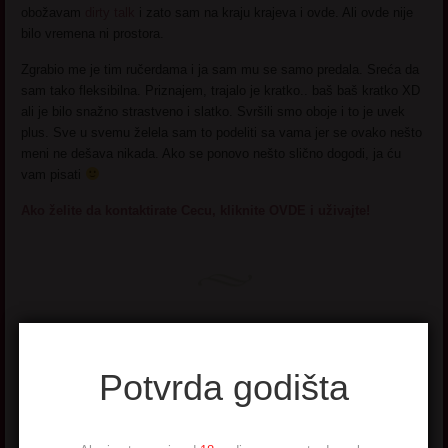
obožavam
dirty talk
i zato sam na kraju krajeva i ovde. Ali ovde nije
bilo vremena ni prostora.
Zgrabio me je tim ručerdama i ja sam mu se samo predala. Sreća da
sam tako fleksibilna. Priznajem, trajalo je kratko.. baš baš kratko XD
ali je bilo snažno strastveno i slatko. Svršili smo oboje i to je uvek
plus. Sve u svemu želela sam to podeliti sa vama jer se ovako nešto
meni ne dešava nikada. Ako se ponovo nešto slično dogodi, ja ću
vam pisati
Ako želite da kontaktirate Cecu, kliknite OVDE i uživajte!
Uspešna Gospođa
Potvrda godišta
Velimirka