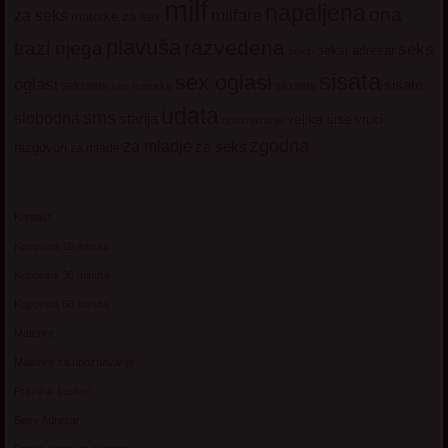
milf
napaljena
ona
milfare
za seks
matorke za sex
plavuša
razvedena
trazi njega
seks
seksi adresar
seksi
sisata
sex oglasi
oglasi
sisate
sekssms
sexsms
sex matorke
udata
sms
slobodna
starija
velike sise
vruci
upoznavanje
zgodna
za mladje
za seks
razgovori
za mlade
Kontakt
Kupovina 10 minuta
Kupovina 30 minuta
Kupovina 60 minuta
Matorke
Matorke za upoznavanje
Pravilnik i uslovi
Sexy Adresar