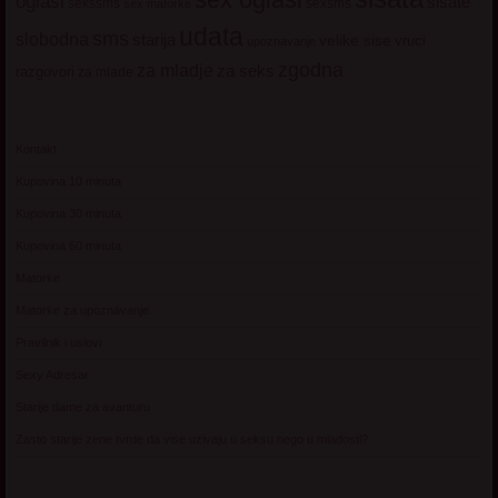
oglasi
sisate
sekssms
sexsms
sex matorke
udata
sms
slobodna
starija
velike sise
vruci
upoznavanje
zgodna
za mladje
za seks
razgovori
za mlade
Kontakt
Kupovina 10 minuta
Kupovina 30 minuta
Kupovina 60 minuta
Matorke
Matorke za upoznavanje
Pravilnik i uslovi
Sexy Adresar
Starije dame za avanturu
Zasto starije zene tvrde da vise uzivaju u seksu nego u mladosti?