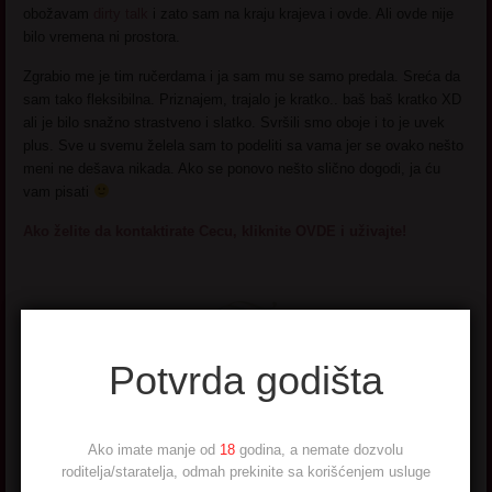
obožavam
dirty talk
i zato sam na kraju krajeva i ovde. Ali ovde nije
bilo vremena ni prostora.
Zgrabio me je tim ručerdama i ja sam mu se samo predala. Sreća da
sam tako fleksibilna. Priznajem, trajalo je kratko.. baš baš kratko XD
ali je bilo snažno strastveno i slatko. Svršili smo oboje i to je uvek
plus. Sve u svemu želela sam to podeliti sa vama jer se ovako nešto
meni ne dešava nikada. Ako se ponovo nešto slično dogodi, ja ću
vam pisati
Ako želite da kontaktirate Cecu, kliknite OVDE i uživajte!
Potvrda godišta
Savka
Ako imate manje od
18
godina, a nemate dozvolu
roditelja/staratelja, odmah prekinite sa korišćenjem usluge
Ostavi sve sto