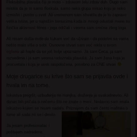
Fleksibilna plavuša čiji je moto – zdravom telu zdrav duh. Dugo sam
mislila da je to samo floskula, samo neka glupa misao koju je neko
izmislio i pustio u svet. Ali vremenom sam shvatila da je to zapravo
velika istina, jer u najtežim trenucima kada bi mnogi odustali mene su
fizička aktivnost fitnes i joga održali i veoma sam srećna zbog toga.
Ali nisam došla ovde da kukam već da uživam i da podelim sa vama
nešto malo više o sebi. Osnovne stvari sam već rekla u svom
oglasu
ali hajde da se još bolje upoznamo. Ja sam Ceca, ja sam
razvedena i ja sam veoma radoznala plavuša. Ja sam žena koja je
procvetala i koja je uvek raspoložena, posebno za ONE stvari
Moje drugarice su krive što sam se prijavila ovde i
hvala im na tome.
Iskustva pregršt, uzbuđenja ne manjka, druženje je svakodnevno. Ali
danas bih pričala o nečemu što ne znate o meni. Nedavno sam imala
iskustvo kojem se nisam nadala. Priznajem da sam često maštala o
tome ali sada mi se i desilo.
Ja jesam profesionalac i
poštujem nadređene,