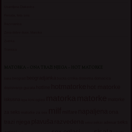
Usamljena Dlakavica
Persida, fetis sms
Razvratnica
Zena dobre duse, Marcika
Zverka
Transica
MATORKA – ONA TRAŽI NJEGA – HOT MATORKE
beogradjanka
crnka
domacica
beograd
baka
bucka
diskretna
hotmatorke
hot matorke
hotline
guzata
dopisivanje
matorke
matorka
iskusna
matorke
licni oglasi
lepa
milf
napaljena
ona
milfare
za seks
matorke za sex
plavuša
razvedena
trazi njega
seks
seksi adresar
seksi
sisata
sex oglasi