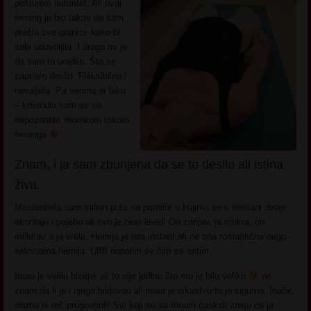
poštujem autoritet. Ali ovaj
trening je bio takav da sam
prešla sve granice kako bi
sebi udovoljila. I drago mi je
da sam to uradila. Šta se
zapravo desilo. Fleksibilna i
nevaljala. Pa veoma je lako
– kresnula sam se sa
nepoznatim momkom tokom
treninga
Znam, i ja sam zbunjena da se to desilo ali istina
živa.
Masturibala sam milion puta na porniće u kojima se u teretani dvoje
skontaju i pojebu ali ovo je next level! On znojav, ja mokra, on
mišićav a ja vrela. Hemija je bila instant ali ne ona romantična nego
seksualna hemija. Uffff napalim se čim se setim.
Imao je veliki biceps ali to nije jedino što mu je bilo veliko
ne
znam da li je i njega bildovao ali imao je iskustvo to je sigurno. Inače,
nismo ni reč progovorili! Svi koji su sa mnom ćaskali znaju da ja