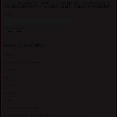
UNESI SVOJU EMAIL ADRESU DA SE PRIJAVIS NA OVAJ SAJT I
DOBIJAS OBAVESTENJA O NOVIM MATORKAMA NA MAILU!
Email*
NAŠE HOT MATORKE
Zdravka
Gospodje za sex – Ljubimka
Vickasta
Selma
Lagana Vixy
Manuela
Nadina
Briana, cuckold bracni par
Umetnost gledanja: milf matorke i Erotski voajerizam za parove