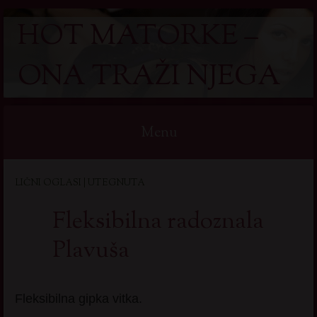
HOT MATORKE –
ONA TRAŽI NJEGA
Menu
Skip
LIČNI OGLASI | UTEGNUTA
to
content
Fleksibilna radoznala
Plavuša
Fleksibilna gipka vitka.