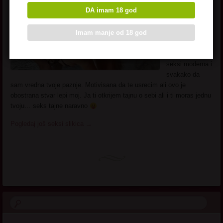
radis i javi mi
DA imam 18 god
se jer zena kao
sto sam ja ne
Imam manje od 18 god
ume i ne zeli da
ceka.
Prefinjena sam
seksi moderna i
svakako da
sam vredna tvoje paznje. Motivisana da te usrecim ali ovo je
obostrana stvar lepi moj. Ja ti otkrijem tajnu o sebi ali i ti moras jednu
tvoju… seks tajne naravno
Pogledaj još seksi slikica
→