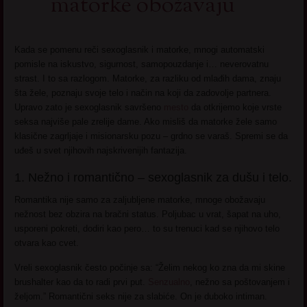
matorke obožavaju
Kada se pomenu reči sexoglasnik i matorke, mnogi automatski
pomisle na iskustvo, sigurnost, samopouzdanje i… neverovatnu
strast. I to sa razlogom. Matorke, za razliku od mlađih dama, znaju
šta žele, poznaju svoje telo i način na koji da zadovolje partnera.
Upravo zato je sexoglasnik savršeno
mesto
da otkrijemo koje vrste
seksa najviše pale zrelije dame. Ako misliš da matorke žele samo
klasične zagrljaje i misionarsku pozu – grdno se varaš. Spremi se da
uđeš u svet njihovih najskrivenijih fantazija.
1. Nežno i romantično – sexoglasnik za dušu i telo.
Romantika nije samo za zaljubljene matorke, mnoge obožavaju
nežnost bez obzira na bračni status. Poljubac u vrat, šapat na uho,
usporeni pokreti, dodiri kao pero… to su trenuci kad se njihovo telo
otvara kao cvet.
Vreli sexoglasnik često počinje sa: “Želim nekog ko zna da mi skine
brushalter kao da to radi prvi put.
Senzualno
, nežno sa poštovanjem i
željom.” Romantični seks nije za slabiće. On je duboko intiman.