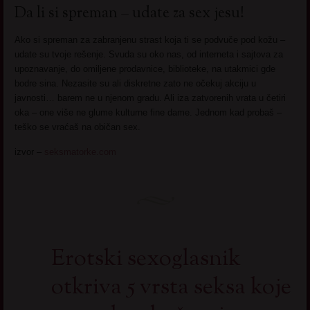
Da li si spreman – udate za sex jesu!
Ako si spreman za zabranjenu strast koja ti se podvuče pod kožu –
udate su tvoje rešenje. Svuda su oko nas, od interneta i sajtova za
upoznavanje, do omiljene prodavnice, biblioteke, na utakmici gde
bodre sina. Nezasite su ali diskretne zato ne očekuj akciju u
javnosti… barem ne u njenom gradu. Ali iza zatvorenih vrata u četiri
oka – one više ne glume kulturne fine dame. Jednom kad probaš –
teško se vraćaš na običan sex.
izvor –
seksmatorke.com
Erotski sexoglasnik
otkriva 5 vrsta seksa koje