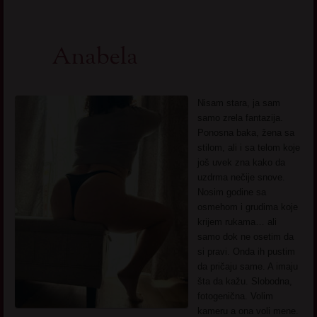
Anabela
Nisam stara, ja sam
samo zrela fantazija.
Ponosna baka, žena sa
stilom, ali i sa telom koje
još uvek zna kako da
uzdrma nečije snove.
Nosim godine sa
osmehom i grudima koje
krijem rukama… ali
samo dok ne osetim da
si pravi. Onda ih pustim
da pričaju same. A imaju
šta da kažu. Slobodna,
fotogenična. Volim
kameru a ona voli mene.