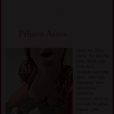
Prljava Arina
Gladna kite. Žedna
sperme. Bez dlake na
jeziku. Duboko grlo.
Tvrda akcija.
Obožavam kad klizne
daleko. Volim tvrdo.
Volim grubo. Volim
kad muškarac
zaboravi na
romantiku i seti se da
ima muda. Ne tražim
poljupce u čelo,