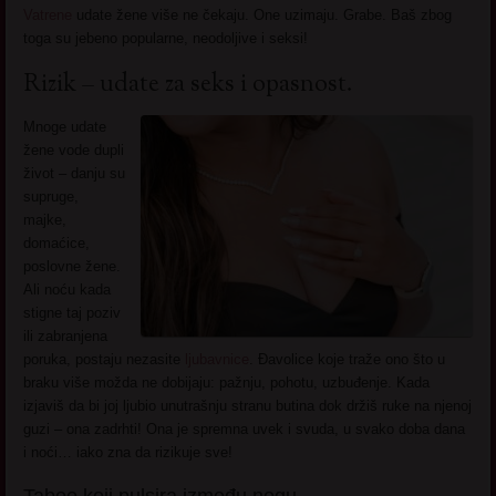
Vatrene
udate žene više ne čekaju. One uzimaju. Grabe. Baš zbog
toga su jebeno popularne, neodoljive i seksi!
Rizik – udate za seks i opasnost.
Mnoge udate
žene vode dupli
život – danju su
supruge,
majke,
domaćice,
poslovne žene.
Ali noću kada
stigne taj poziv
ili zabranjena
poruka, postaju nezasite
ljubavnice
. Đavolice koje traže ono što u
braku više možda ne dobijaju: pažnju, pohotu, uzbuđenje. Kada
izjaviš da bi joj ljubio unutrašnju stranu butina dok držiš ruke na njenoj
guzi – ona zadrhti! Ona je spremna uvek i svuda, u svako doba dana
i noći… iako zna da rizikuje sve!
Taboo koji pulsira između nogu.