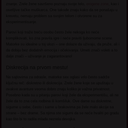
znanje. Zrele žene savršeno poznaju svoje telo,
erogene zone
, kao i
osetljive tačke muškarca. One takođe znaju kako da se ponašaju u
krevetu, nemaju problem sa svojim telom i otvorene su za
eksperimentisanje.
Parovi koji traže treću osobu često žele nekoga ko neće
komplikovati, ko zna pravila igre i neće praviti ljubomorne scene.
Matorke su idealne u toj ulozi – one dolaze da uživaju, da pruže, ali i
da dobiju bez dodatnih emocija i očekivanja. Umeti znači voleti a to
dalje znači – uživanje je zagarantovano!
Diskrecija na prvom mestu!
Na sajtovima za odrasle, matorke sex oglasi vrlo često sadrže
ključnu reč: diskretno ili diskrecija. Zrele žene koje se upuštaju u
ovakve avanture veoma dobro znaju koliko je važna privatnost.
Posebno kada su u pitanju parovi koji žele da eksperimentišu, ali ne
žele da to zna cela rodbina ili komšiluk. Ove dame su diskretne,
sigurne u sebe, često i same u brakovima pa žele malo akcije sa
strane – bez drame. Sa njima ste sigurni da se neće hvaliti po gradu
kao što bi to radila mlađa nezrela devojka.