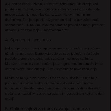
45+ godina češće uživaju u privatnim zabavama. Okupljanje kod
prijatelja uz muziku, piće i opuštenu atmosferu često zna da bude
mnogo zabavnije nego klasičan izlazak. Na ovim intimnijim
druženjima, flert je suptilniji, razgovori su dublji, a atmosfera zrači
senzualnošću. U takvim uslovima dame za provod se mogu prepustiti
uživanju i igri zavođenja u sopstvenom ritmu.
4. Spa centri i wellness.
Nekada je provod značio neprospavane noći, a sada znači potpuni
užitak i brigu o sebi. Dame koje drže do svog izgleda i stila često
provode vreme u spa centrima, saunama i wellness centrima.
Masaže, termalne vode i opuštanje uz laganu muziku pomažu im da
ostanu sveže, pune energije i uvek spremne za nova uzbuđenja.
Mislite da to nije pravi provod? One se ne bi složile. Za njih to je
potpuna psihološka relaksacija koja nije dosadna već duboko
ispunjujuća. Takođe, neretko se upravo na ovim mestima dešavaju
slučajni, ali uzbudljivi susreti sa galantnim gospodinom koji ume da ih
osvoji.
5. Online sajtovi za upoznavanje i dame za