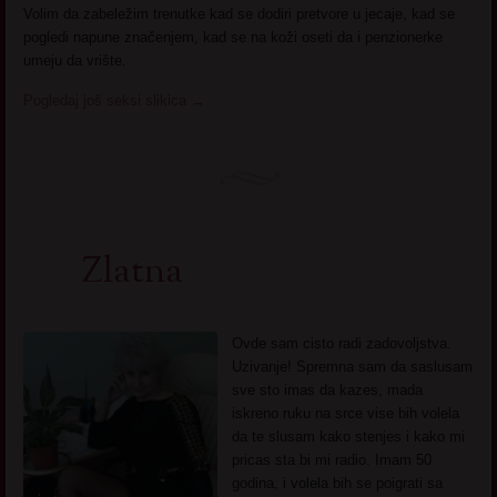
Volim da zabeležim trenutke kad se dodiri pretvore u jecaje, kad se
pogledi napune značenjem, kad se na koži oseti da i penzionerke
umeju da vrište.
Pogledaj još seksi slikica
→
Zlatna
Ovde sam cisto radi zadovoljstva.
Uzivanje! Spremna sam da saslusam
sve sto imas da kazes, mada
iskreno ruku na srce vise bih volela
da te slusam kako stenjes i kako mi
pricas sta bi mi radio. Imam 50
godina, i volela bih se poigrati sa