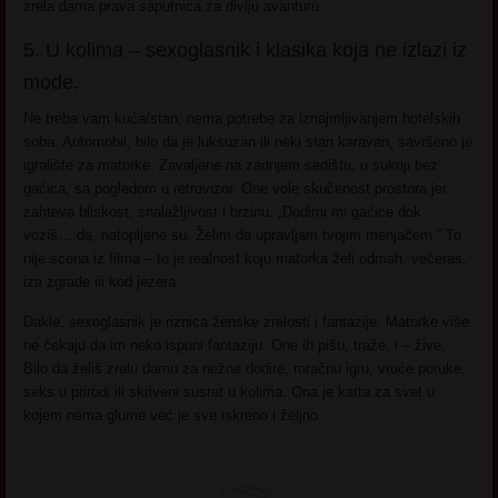
zrela dama prava saputnica za divlju avanturu.
5. U kolima – sexoglasnik i klasika koja ne izlazi iz
mode.
Ne treba vam kuća/stan, nema potrebe za iznajmljivanjem hotelskih
soba. Automobil, bilo da je luksuzan ili neki stari karavan, savršeno je
igralište za matorke. Zavaljene na zadnjem sedištu, u suknji bez
gaćica, sa pogledom u retrovizor. One vole skučenost prostora jer
zahteva bliskost, snalažljivost i brzinu. „Dodirni mi gaćice dok
voziš… da, natopljene su. Želim da upravljam tvojim menjačem.” To
nije scena iz filma – to je realnost koju matorka želi odmah, večeras,
iza zgrade ili kod jezera.
Dakle, sexoglasnik je riznica ženske zrelosti i fantazije. Matorke više
ne čekaju da im neko ispuni fantaziju. One ih pišu, traže, i – žive.
Bilo da želiš zrelu damu za nežne dodire, mračnu igru, vruće poruke,
seks u prirodi ili skriveni susret u kolima. Ona je karta za svet u
kojem nema glume već je sve iskreno i željno.