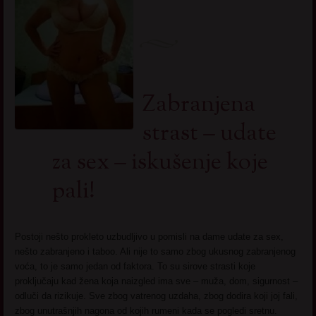
Zabranjena
strast – udate
za sex – iskušenje koje
pali!
Postoji nešto prokleto uzbudljivo u pomisli na dame udate za sex,
nešto zabranjeno i taboo. Ali nije to samo zbog ukusnog zabranjenog
voća, to je samo jedan od faktora. To su sirove strasti koje
proključaju kad žena koja naizgled ima sve – muža, dom, sigurnost –
odluči da rizikuje. Sve zbog vatrenog uzdaha, zbog dodira koji joj fali,
zbog unutrašnjih nagona od kojih rumeni kada se pogledi sretnu.