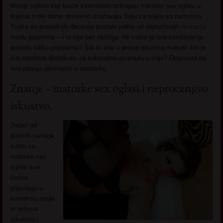
Mnogi sajtovi koji kruže internetom izdvajaju matorke sex oglasi u
kojima zrele dame otvoreno izražavaju želju za trojku sa parovima.
Trojke su poslednjih decenija postale jedna od najtraženijih
fantazija
među parovima – i to nije bez razloga. Ali zašto je ova kombinacija
postala toliko popularna? Šta to ima u jednoj iskusnoj matorki što je
čini idealnim dodatkom za seksualnu avanturu u troje? Odgovore na
ova pitanja otkrivamo u nastavku.
Znanje – matorke sex oglasi i neprocenjivo
iskustvo.
Jedan od
glavnih razloga
zašto se
matorke sex
oglasi sve
češće
pojavljuju u
kontekstu trojki
je njihovo
iskustvo i