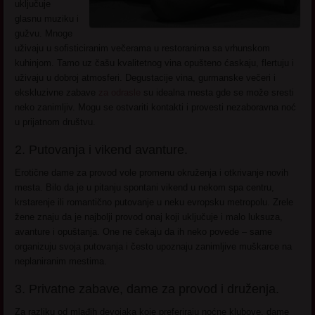
uključuje
glasnu muziku i
gužvu. Mnoge
uživaju u sofisticiranim večerama u restoranima sa vrhunskom
kuhinjom. Tamo uz čašu kvalitetnog vina opušteno ćaskaju, flertuju i
uživaju u dobroj atmosferi. Degustacije vina, gurmanske večeri i
ekskluzivne zabave
za odrasle
su idealna mesta gde se može sresti
neko zanimljiv. Mogu se ostvariti kontakti i provesti nezaboravna noć
u prijatnom društvu.
2. Putovanja i vikend avanture.
Erotične dame za provod vole promenu okruženja i otkrivanje novih
mesta. Bilo da je u pitanju spontani vikend u nekom spa centru,
krstarenje ili romantično putovanje u neku evropsku metropolu. Zrele
žene znaju da je najbolji provod onaj koji uključuje i malo luksuza,
avanture i opuštanja. One ne čekaju da ih neko povede – same
organizuju svoja putovanja i često upoznaju zanimljive muškarce na
neplaniranim mestima.
3. Privatne zabave, dame za provod i druženja.
Za razliku od mlađih devojaka koje preferiraju noćne klubove, dame