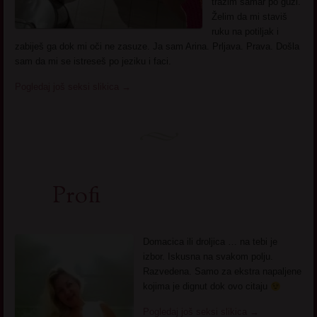
tražim šamar po guzi.
Želim da mi staviš
ruku na potiljak i
zabiješ ga dok mi oči ne zasuze. Ja sam Arina. Prljava. Prava. Došla
sam da mi se istreseš po jeziku i faci.
Pogledaj još seksi slikica
→
Profi
Domacica ili droljica … na tebi je
izbor. Iskusna na svakom polju.
Razvedena. Samo za ekstra napaljene
kojima je dignut dok ovo citaju
Pogledaj još seksi slikica
→