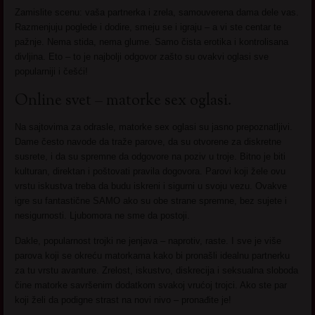
Zamislite scenu: vaša partnerka i zrela, samouverena dama dele vas.
Razmenjuju poglede i dodire, smeju se i igraju – a vi ste centar te
pažnje. Nema stida, nema glume. Samo čista erotika i kontrolisana
divljina. Eto – to je najbolji odgovor zašto su ovakvi oglasi sve
popularniji i češći!
Online svet – matorke sex oglasi.
Na sajtovima za odrasle, matorke sex oglasi su jasno prepoznatljivi.
Dame često navode da traže parove, da su otvorene za diskretne
susrete, i da su spremne da odgovore na poziv u troje. Bitno je biti
kulturan, direktan i poštovati pravila dogovora. Parovi koji žele ovu
vrstu iskustva treba da budu iskreni i sigurni u svoju vezu. Ovakve
igre su fantastične SAMO ako su obe strane spremne, bez sujete i
nesigurnosti. Ljubomora ne sme da postoji.
Dakle, popularnost trojki ne jenjava – naprotiv, raste. I sve je više
parova koji se okreću matorkama kako bi pronašli idealnu partnerku
za tu vrstu avanture. Zrelost, iskustvo, diskrecija i seksualna sloboda
čine matorke savršenim dodatkom svakoj vrućoj trojci. Ako ste par
koji želi da podigne strast na novi nivo – pronađite je!