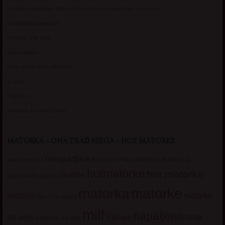
Umetnost gledanja: milf matorke i Erotski voajerizam za parove
Usamljena Dlakavica
Persida, fetis sms
Razvratnica
Zena dobre duse, Marcika
Zverka
Transica
Jelisava, zena bez stida
MATORKA – ONA TRAŽI NJEGA – HOT MATORKE
beogradjanka
crnka
domacica
beograd
baka
bucka
diskretna
hotmatorke
hot matorke
hotline
guzata
dopisivanje
matorke
matorka
iskusna
matorke
licni oglasi
lepa
milf
napaljena
ona
milfare
za seks
matorke za sex