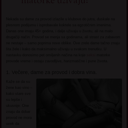
matorke uživaju!
Nekada su dame za provod izlazile u klubove do jutra, đuskale na
plesnom podijumu i isprobavale koktele sa egzotičnim imenima.
Danas one imaju 45+ godina, i dalje uživaju u životu, ali na malo
drugačiji način. Provod se menja sa godinama, ali strast za zabavom
ne nestaje – samo poprima nove oblike. Ove zrele dame tačno znaju
šta žele i kako da maksimalno uživaju u svakom trenutku. U
nastavku donosimo pet omiljenih načina na koje
seksi
matorke
provode vreme i ostaju zavodljive, harizmatične i pune života.
1. Večere, dame za provod i dobra vina.
Kaže se da su
žene kao vino –
kako stare sve
su lepše i
ukusnije. One
znaju da dobar
provod ne mora
uvek da