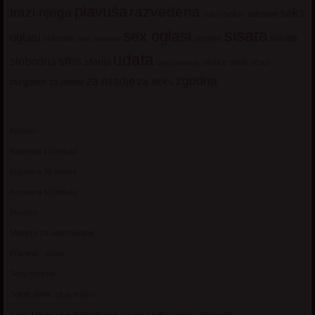
plavuša
razvedena
trazi njega
seks
seksi adresar
seksi
sisata
sex oglasi
oglasi
sisate
sekssms
sexsms
sex matorke
udata
sms
slobodna
starija
velike sise
vruci
upoznavanje
zgodna
za mladje
za seks
razgovori
za mlade
Kontakt
Kupovina 10 minuta
Kupovina 30 minuta
Kupovina 60 minuta
Matorke
Matorke za upoznavanje
Pravilnik i uslovi
Sexy Adresar
Starije dame za avanturu
Zasto starije zene tvrde da vise uzivaju u seksu nego u mladosti?