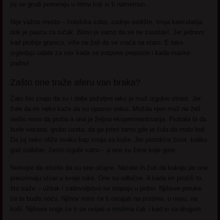
joj se grudi pomeraju u ritmu koji si ti nametnuo.
Nije važno mesto – hotelska soba, zadnje sedište, tvoja kancelarija
dok je pauza za ručak. Bitno je samo da se ne zaustavi. Jer jednom
kad probije granicu, više ne želi da se vraća na staro. E tako
izgledaju udate za sex kada se potpuno prepuste i kada maske
padnu!
Zašto one traže aferu van braka?
Zato što znaju da su i dalje poželjne iako je muž izgubio strast. Jer
žele da im neko kaže da su opasno seksi. Možda njen muž ne želi
nešto novo da proba a ona je željna eksperimentisanja. Probala bi da
bude vezana, grubo uzeta, da ga primi tamo gde je čula da malo boli.
Da joj neko oliže svaku kap znoja sa kože. Jer porodični život, koliko
god stabilan, često izgubi vatru – a one su žene koje gore.
Nemojte da mislite da su one očajne. Nećete ih čuti da kukaju jer one
preuzimaju stvar u svoje ruke. One su odlučne. A kada im pružiš to
što traže – užitak i zadovoljstvo se stapaju u jedno. Njihove poruke
će te buditi noću. Njihov miris će ti ostajati na prstima, u nosu, na
koži. Njihove noge će ti se uvijati u mislima čak i kad si sa drugom.