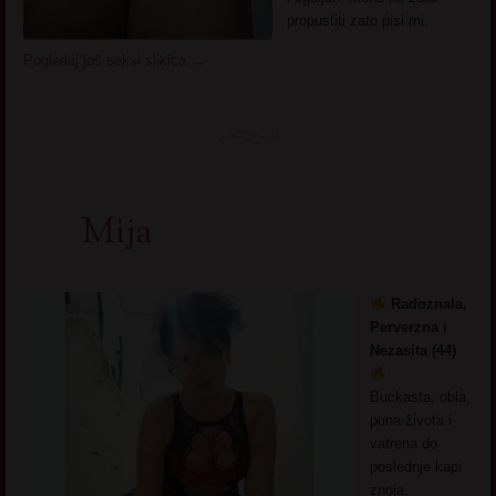
propustiti zato pisi mi.
Pogledaj još seksi slikica
→
Mija
Radoznala,
Perverzna i
Nezasita (44)
Buckasta, obla,
puna života i
vatrena do
poslednje kapi
znoja.