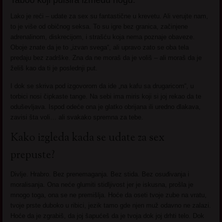
Lako je reći – udate za sex su fantastične u krevetu. Ali verujte nam,
to je više od običnog seksa. To su igre bez granica, začinjene
adrenalinom, diskrecijom, i strašću koja nema poznaje obaveze.
Oboje znate da je to „izvan svega“, ali upravo zato se oba tela
predaju bez zadrške. Zna da ne moraš da je voliš – ali moraš da je
želiš kao da ti je poslednji put.
I dok se skriva pod izgovorom da ide „na kafu sa drugaricom“, u
torbici nosi čipkaste tange. Na sebi ima miris koji si joj rekao da te
oduševljava. Ispod odeće ona je glatko obrijana ili uredno dlakava,
zavisi šta voli… ali svakako spremna za tebe.
Kako izgleda kada se udate za sex
prepuste?
Divlje. Hrabro. Bez prenemaganja. Bez stida. Bez osuđivanja i
moralisanja. Ona neće glumiti stidljivost jer je iskusna, prošla je
mnogo toga, ona se ne premišlja. Hoće da oseti tvoje zube na vratu,
tvoje prste duboko u ribici, jezik tamo gde njen muž odavno ne zalazi.
Hoće da je zgrabiš, da joj šapućeš da je tvoja dok joj drhti telo. Dok