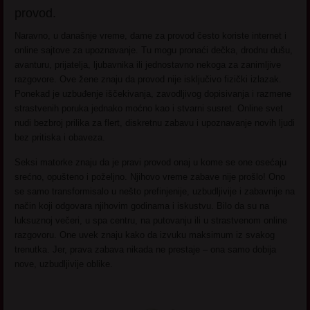
provod.
Naravno, u današnje vreme, dame za provod često koriste internet i
online sajtove za upoznavanje. Tu mogu pronaći dečka, drodnu dušu,
avanturu, prijatelja, ljubavnika ili jednostavno nekoga za zanimljive
razgovore. Ove žene znaju da provod nije isključivo fizički izlazak.
Ponekad je uzbuđenje iščekivanja, zavodljivog dopisivanja i razmene
strastvenih poruka jednako moćno kao i stvarni susret. Online svet
nudi bezbroj prilika za flert, diskretnu zabavu i upoznavanje novih ljudi
bez pritiska i obaveza.
Seksi matorke znaju da je pravi provod onaj u kome se one osećaju
srećno, opušteno i poželjno. Njihovo vreme zabave nije prošlo! Ono
se samo transformisalo u nešto prefinjenije, uzbudljivije i zabavnije na
način koji odgovara njihovim godinama i iskustvu. Bilo da su na
luksuznoj večeri, u spa centru, na putovanju ili u strastvenom online
razgovoru. One uvek znaju kako da izvuku maksimum iz svakog
trenutka. Jer, prava zabava nikada ne prestaje – ona samo dobija
nove, uzbudljivije oblike.