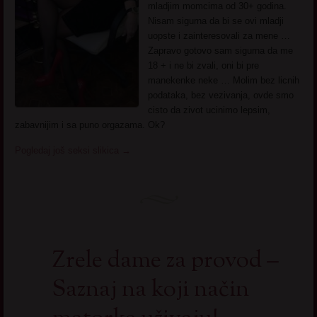
mladjim momcima od 30+ godina.
Nisam sigurna da bi se ovi mladji
uopste i zainteresovali za mene …
Zapravo gotovo sam sigurna da me
18 + i ne bi zvali, oni bi pre
manekenke neke … Molim bez licnih
podataka, bez vezivanja, ovde smo
cisto da zivot ucinimo lepsim,
zabavnijim i sa puno orgazama. Ok?
Pogledaj još seksi slikica
→
Zrele dame za provod –
Saznaj na koji način