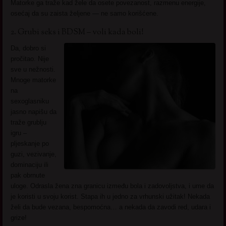
Matorke ga traže kad žele da osete povezanost, razmenu energije,
osećaj da su zaista željene — ne samo korišćene.
2. Grubi seks i BDSM – voli kada boli!
Da, dobro si
pročitao. Nije
sve u nežnosti.
Mnoge matorke
na
sexoglasniku
jasno napišu da
traže grublju
igru –
pljeskanje po
guzi, vezivanje,
dominaciju ili
pak obrnute
uloge. Odrasla žena zna granicu između bola i zadovoljstva, i ume da
je koristi u svoju korist. Stapa ih u jedno za vrhunski užitak! Nekada
želi da bude vezana, bespomoćna… a nekada da zavodi red, udara i
grize!