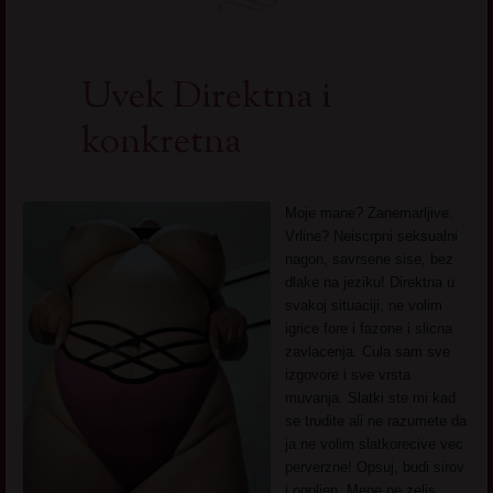
Uvek Direktna i
konkretna
Moje mane? Zanemarljive.
Vrline? Neiscrpni seksualni
nagon, savrsene sise, bez
dlake na jeziku! Direktna u
svakoj situaciji, ne volim
igrice fore i fazone i slicna
zavlacenja. Cula sam sve
izgovore i sve vrsta
muvanja. Slatki ste mi kad
se trudite ali ne razumete da
ja ne volim slatkorecive vec
perverzne! Opsuj, budi sirov
i ogoljen. Mene ne zelis