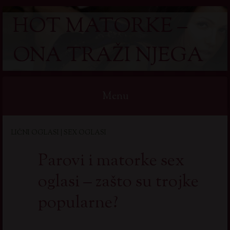
HOT MATORKE –
ONA TRAŽI NJEGA
Menu
Skip
LIČNI OGLASI | SEX OGLASI
to
content
Parovi i matorke sex
oglasi – zašto su trojke
popularne?