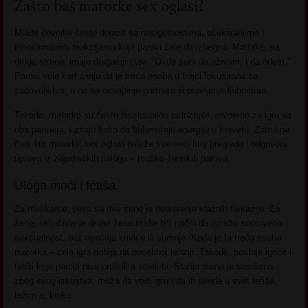
Zašto baš matorke sex oglasi?
Mlađe devojke često dolaze sa nesigurnostima, očekivanjima i
emocionalnim reakcijama koje parovi žele da izbegnu. Matorke, sa
druge strane, imaju drugačiji stav: “Ovde sam da uživam, i da odem.”
Parovi vole kad znaju da je treća osoba u trojci fokusirana na
zadovoljstvo, a ne na osvajanje partnera ili pravljenje ljubomore.
Takođe, matorke su često biseksualno radoznale, otvorene za igru sa
oba partnera, i znaju kako da balansiraju energiju u krevetu. Zato i ne
čudi što matorke sex oglasi beleže sve veći broj pregleda i odgovora
upravo iz zajedničkih naloga – muško-ženskih parova.
Uloga moći i fetiša.
Za muškarce, seks sa dve žene je ostvarenje vlažnih fantazije. Za
žene, uključivanje druge žene može biti način da istraže sopstvenu
seksualnost, bez osećaja krivice ili sumnje. Kada je ta treća osoba
matorka – cela igra dobija na posebnoj tenziji. Takođe, postoje igrice i
fetiši koje parovi nisu probali a voleli bi. Starija dama je savršena
zbog svog iskustva, moža da vodi igru i da ih uvede u svet fetiša,
bdsm-a, kinka.