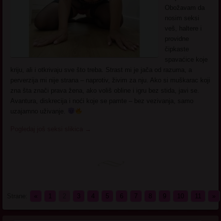
Obožavam da
nosim seksi
veš, haltere i
providne
čipkaste
spavaćice koje
kriju, ali i otkrivaju sve što treba. Strast mi je jača od razuma, a
perverzija mi nije strana – naprotiv, živim za nju. Ako si muškarac koji
zna šta znači prava žena, ako voliš obline i igru bez stida, javi se.
Avantura, diskrecija i noći koje se pamte – bez vezivanja, samo
uzajamno uživanje.
Pogledaj još seksi slikica
→
Strane:
«
1
2
3
4
5
6
7
8
9
10
11
»