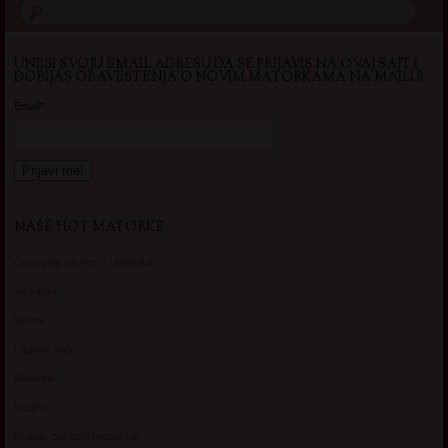
UNESI SVOJU EMAIL ADRESU DA SE PRIJAVIS NA OVAJ SAJT I
DOBIJAS OBAVESTENJA O NOVIM MATORKAMA NA MAILU!
Email*
NAŠE HOT MATORKE
Gospodje za sex – Ljubimka
Vickasta
Selma
Lagana Vixy
Manuela
Nadina
Briana, cuckold bracni par