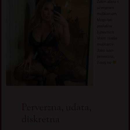
Želim aferu s
oženjenim
muškarcem.
Mogu biti
poslušna
ljubavnica.
Volim nladje
muškarce.
Jako sam
perverzna,
čuvaj se
Perverzna, udata,
diskretna