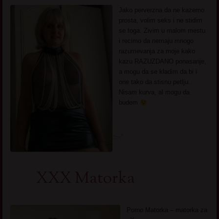
Jako perverzna da ne kazemo
prosta, volim seks i ne stidim
se toga. Zivim u malom mestu
i recimo da nemaju mnogo
razumevanja za moje kako
kazu RAZUZDANO ponasanje,
a mogu da se kladim da bi i
one tako da stisnu petlju.
Nisam kurva, al mogu da
budem
XXX Matorka
Porno Matorka – matorka za