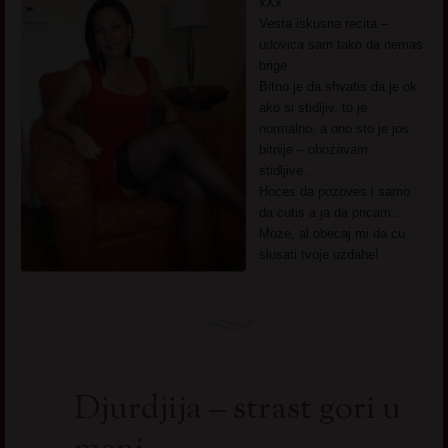
xXx
Vesta iskusna recita –
udovica sam tako da nemas
brige
Bitno je da shvatis da je ok
ako si stidljiv, to je
normalno, a ono sto je jos
bitnije – obozavam
stidljive…
Hoces da pozoves i samo
da cutis a ja da pricam…
Moze, al obecaj mi da cu
slusati tvoje uzdahe!
Djurdjija – strast gori u