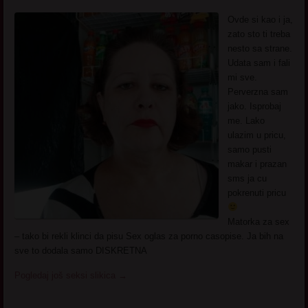
Ovde si kao i ja,
zato sto ti treba
nesto sa strane.
Udata sam i fali
mi sve.
Perverzna sam
jako. Isprobaj
me. Lako
ulazim u pricu,
samo pusti
makar i prazan
sms ja cu
pokrenuti pricu
Matorka za sex
– tako bi rekli klinci da pisu Sex oglas za porno casopise. Ja bih na
sve to dodala samo DISKRETNA
Pogledaj još seksi slikica
→