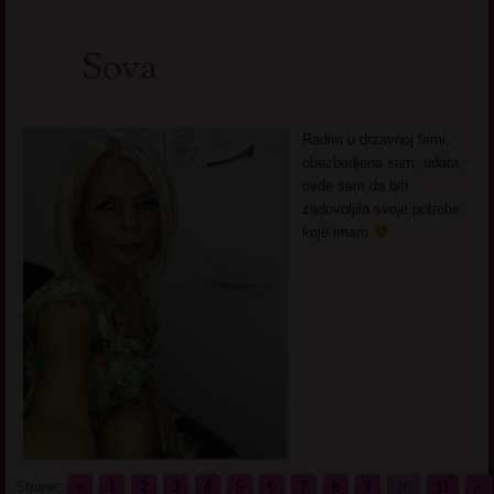
Sova
Radim u drzavnoj firmi,
obezbedjena sam, udata,
ovde sam da bih
zadovoljila svoje potrebe
koje imam
Strane:
«
1
2
3
4
5
6
7
8
9
10
11
»