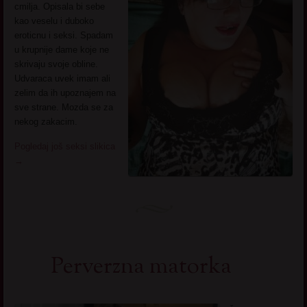
cmilja. Opisala bi sebe
kao veselu i duboko
eroticnu i seksi. Spadam
u krupnije dame koje ne
skrivaju svoje obline.
Udvaraca uvek imam ali
zelim da ih upoznajem na
sve strane. Mozda se za
nekog zakacim.
Pogledaj još seksi slikica
→
Perverzna matorka