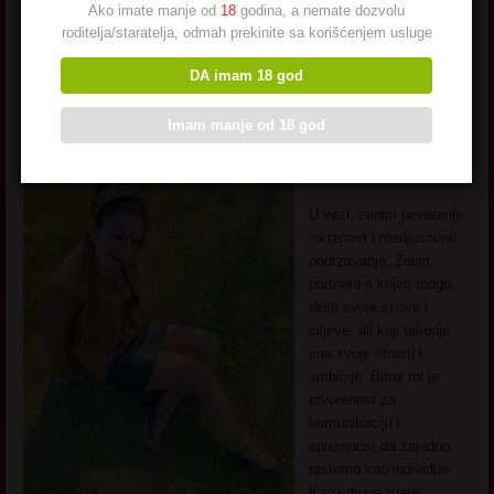
Ako imate manje od
18
godina, a nemate dozvolu
posetiti razlicite delove sveta, ali uvek sam spremna za nova
roditelja/staratelja, odmah prekinite sa korišćenjem usluge
putovanja i avanture. Da li ti delis ljubav prema istrazivanju
nepoznatog i upoznavanju razlicitih kultura?
DA imam 18 god
Pored toga, vezbanje i odrzavanje zdravog nacina zivota su mi vazni.
Imam manje od 18 god
Redovne setnje, jogu i fitnes aktivnosti cine deo mog svakodnevnog
ritma. Verujem da je balans izmedju uma i tela kljuc za srecan i
ispunjen zivot.
U vezi, cenim poverenje,
iskrenost i medjusobno
podrzavanje. Zelim
partnera s kojim mogu
deliti svoje snove i
ciljeve, ali koji takodje
ima svoje strasti i
ambicije. Bitna mi je
otvorenost za
komunikaciju i
spremnost da zajedno
rastemo kao individue.
Kao i druge Vrele