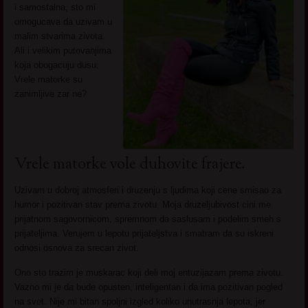
i samostalna, sto mi
omogucava da uzivam u
malim stvarima zivota.
Ali i velikim putovanjima
koja obogacuju dusu.
Vrele matorke su
zanimljive zar ne?
Vrele matorke vole duhovite frajere.
Uzivam u dobroj atmosferi i druzenju s ljudima koji cene smisao za
humor i pozitivan stav prema zivotu. Moja druzeljubivost cini me
prijatnom sagovornicom, spremnom da saslusam i podelim smeh s
prijateljima. Verujem u lepotu prijateljstva i smatram da su iskreni
odnosi osnova za srecan zivot.
Ono sto trazim je muskarac koji deli moj entuzijazam prema zivotu.
Vazno mi je da bude opusten, inteligentan i da ima pozitivan pogled
na svet. Nije mi bitan spoljni izgled koliko unutrasnja lepota, jer