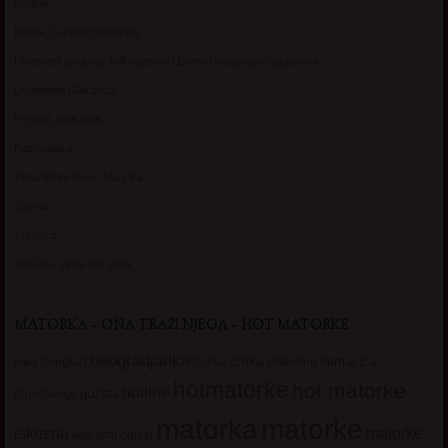
Nadina
Briana, cuckold bracni par
Umetnost gledanja: milf matorke i Erotski voajerizam za parove
Usamljena Dlakavica
Persida, fetis sms
Razvratnica
Zena dobre duse, Marcika
Zverka
Transica
Jelisava, zena bez stida
MATORKA – ONA TRAŽI NJEGA – HOT MATORKE
beogradjanka
crnka
domacica
beograd
baka
bucka
diskretna
hotmatorke
hot matorke
hotline
guzata
dopisivanje
matorke
matorka
iskusna
matorke
licni oglasi
lepa