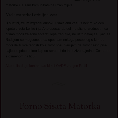
matorke i ja sam komunikativna i zanimljiva.
Vrele matorke i ozbiljna veza.
U sustini, zelim izgraditi duboku i smislenu vezu s nekim ko ceni
lepotu zivota koliko i ja. Ako osecas da delimo slicne vrednosti i da
bismo mogli zajedno stvarati lepe trenutke, ne ustrucavaj se i javi se.
Radujem se mogucnosti da upoznam nekoga posebnog s kim cu
moci deliti sve radosti koje zivot nosi. Verujem da zivot cesto pise
najlepse price onima koji su spremni da ih dozive zajedno. Cekam te
s osmehom na licu!
Ako zelis da je kontaktiras klikni OVDE za njen Profil.
Porno Sisata Matorka