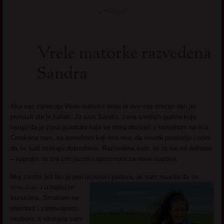
Vrele matorke razvedena
Sandra
Ako vas zanimaju Vrele matorke onda je ovo vas srecan dan jer
pronasli ste je hahah. Ja sam Sandra, zena srednjih godina koja
veruje da je zivot avantura koja se mora doziveti s osmehom na licu.
Crnokosa sam, sa osmehom koji ima moc da osvetli prostoriju i ucini
da se ljudi osecaju dobrodoslo. Razvedena sam, ali to me ne definise
– naprotiv, to me cini jacom i spremnom za nove izazove.
Moj zivotni put bio je pun uspona i padova, ali sam naucila da
se
smeskam
i u
najtezim
trenucima. Smatram se
srecnom i zadovoljnom
osobom, a situirana sam