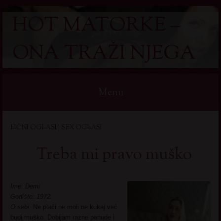
HOT MATORKE –
ONA TRAŽI NJEGA
Menu
Skip
LIČNI OGLASI | SEX OGLASI
to
content
Treba mi pravo muško
Ime: Demi
Godište: 1972.
O sebi:
Ne plači ne moli ne kukaj već
budi muško. Dobijam razne ponude i