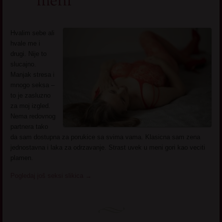
meni
Hvalim sebe ali
hvale me i
drugi. Nije to
slucajno.
Manjak stresa i
mnogo seksa –
to je zasluzno
za moj izgled.
Nema redovnog
partnera tako
da sam dostupna za porukice sa svima vama. Klasicna sam zena
jednostavna i laka za odrzavanje. Strast uvek u meni gori kao veciti
plamen.
Pogledaj još seksi slikica
→