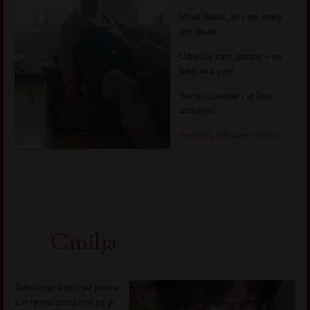
Mladi decki, ali i oni stariji
sto da ne.
Udovica sam, parice – ne
treju ima sve!
Samo uzivanje i to bas
uzivanje!
Pogledaj još seksi slikica
→
Cmilja
Selo moje lepse od pariza
a u njemu zena ime joj je