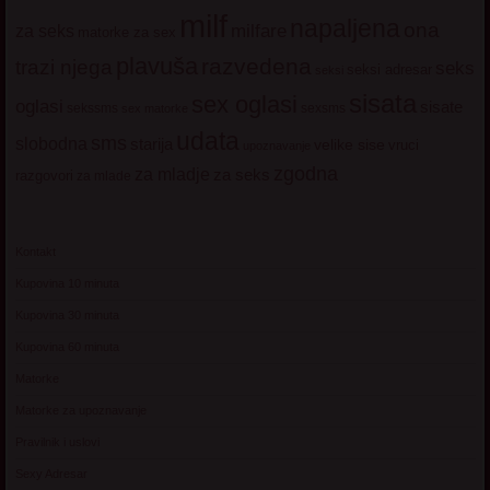
milf
napaljena
ona
milfare
za seks
matorke za sex
plavuša
razvedena
trazi njega
seks
seksi adresar
seksi
sisata
sex oglasi
oglasi
sisate
sekssms
sexsms
sex matorke
udata
sms
slobodna
starija
velike sise
vruci
upoznavanje
zgodna
za mladje
za seks
razgovori
za mlade
Kontakt
Kupovina 10 minuta
Kupovina 30 minuta
Kupovina 60 minuta
Matorke
Matorke za upoznavanje
Pravilnik i uslovi
Sexy Adresar