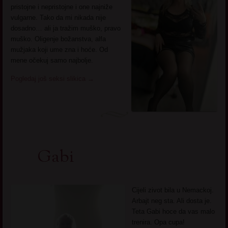
pristojne i nepristojne i one najniže
vulgarne. Tako da mi nikada nije
dosadno… ali ja tražim muško, pravo
muško. Oligenje božanstva, alfa
mužjaka koji ume zna i hoće. Od
mene očekuj samo najbolje.
Pogledaj još seksi slikica
→
Gabi
Cijeli zivot bila u Nemackoj.
Arbajt neg sta. Ali dosta je.
Teta Gabi hoce da vas malo
trenira. Opa cupa!