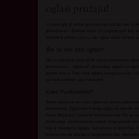
oglasi pružaju!
U svetu gde je online upoznavanje postalo deo sva
jednostavan i direktan način za spajanje onih koji že
susrete ili prosto
zabavu,
ovi oglasi služe za brzo p
Šta Su sex sms oglasi?
Oni su posebna vrsta ličnih oglasa namenjena odras
jednostavna – oglašivači postavljaju oglase sa spe
putem sms-a. Ova vrsta oglasa omogućava brz i disk
sa tradicionalnim upoznavanjem.
Kako Funkcionišu?
Sama struktura sex sms oglasa je veoma jednostav
korisnicima. Oglašivači kreiraju oglas sa opisom seb
često uključujući osnovne informacije kao što su sta
očekivanja. Zainteresovani potom mogu poslati sms
koji je naveden u oglasu. Ceo proces je diskretan,
korisnicima da uživaju u razgovorima bez otkrivanja