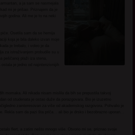
 šarmantan, a ja sam se nasmejala
kad mi je prišao. Priznajem da je
jih godina. Ali me je to na neki
piće. Osetila sam da se hemija
iji koja je bila daleko izvan moje
ada je trebalo, i voleo je da
ja za istraživanjem probudile su u
a peščanoj plaži iza stena,
stala je jedno od najintenzivnijih
ih momaka. Ali nikada nisam mislila da bih se prepustila takvoj
edan od studenata je ostao duže da porazgovara. Bio je izuzetno
i očigledno zainteresovan za više od akademskog razgovora. Pohvalio je
le. Rekla sam da pazi šta priča… ali bio je drsko i bezobrazno uporan…
stalo flert, a zatim nešto mnogo više. Otvorio mi se, priznao svoje