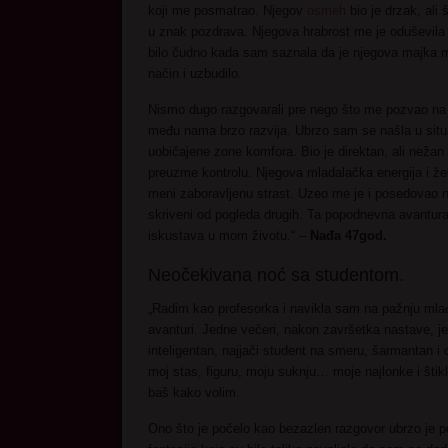
koji me posmatrao. Njegov
osmeh
bio je drzak, ali
u znak pozdrava. Njegova hrabrost me je oduševila 
bilo čudno kada sam saznala da je njegova majka mo
način i uzbudilo.
Nismo dugo razgovarali pre nego što me pozvao na 
među nama brzo razvija. Ubrzo sam se našla u situac
uobičajene zone komfora. Bio je direktan, ali nežan k
preuzme kontrolu. Njegova mladalačka energija i žel
meni zaboravljenu strast. Uzeo me je i posedovao n
skriveni od pogleda drugih. Ta popodnevna avantura o
iskustava u mom životu.“ –
Nađa 47god.
Neočekivana noć sa studentom.
„Radim kao profesorka i navikla sam na pažnju mlađ
avanturi. Jedne večeri, nakon završetka nastave, j
inteligentan, najjači student na smeru, šarmantan 
moj stas, figuru, moju suknju… moje najlonke i štik
baš kako volim.
Ono što je počelo kao bezazlen razgovor ubrzo je po