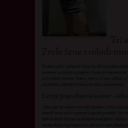
Tri 
Zrele žene i mlađi mu
Ovakve seks ispovesti mogu da dožive samo starije
avanture su često začinjene i hardcore elementima a
vole mlade momke. Dobro, nije to ni tako velika
tajn
primamljiv. Uživajte u njihovim seks ispovestima.
Letnji popodnevni susret – seks 
„Bila sam razvedena nekoliko godina i u tom periodu
kamoli neke seks ispovesti koje bih podelila. Užival
ipak osećala čežnju za mlađom energijom i strašć
šetala obalom grčkog mora, primetila sam mladog