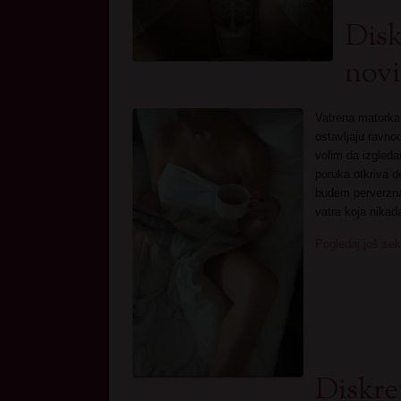
Disk
novi
Vatrena matorka 
ostavljaju ravno
volim da izgled
poruka otkriva d
budem perverzna 
vatra koja nikada
Pogledaj još sek
Diskre