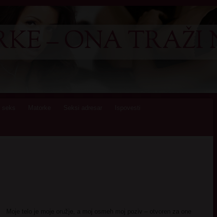
KE – ONA TRAŽI 
 seks
Matorke
Seksi adresar
Ispovesti
Moje telo je moje oružje, a moj osmeh moj poziv – otvoren za one