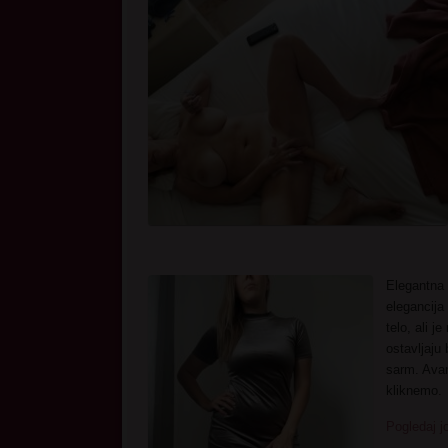
Elegantna 
elegancija
telo, ali 
ostavljaju 
sarm. Avan
kliknemo.
Pogledaj j