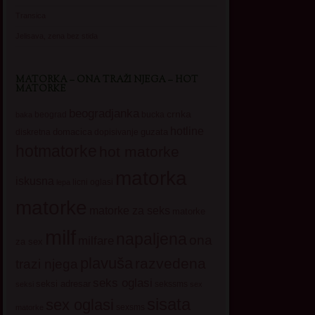
Transica
Jelisava, zena bez stida
MATORKA – ONA TRAŽI NJEGA – HOT
MATORKE
beogradjanka
crnka
beograd
baka
bucka
hotline
domacica
guzata
dopisivanje
diskretna
hotmatorke
hot matorke
matorka
iskusna
licni oglasi
lepa
matorke
matorke za seks
matorke
milf
napaljena
ona
milfare
za sex
plavuša
razvedena
trazi njega
seks oglasi
seksi adresar
sekssms
seksi
sex
sisata
sex oglasi
sexsms
matorke