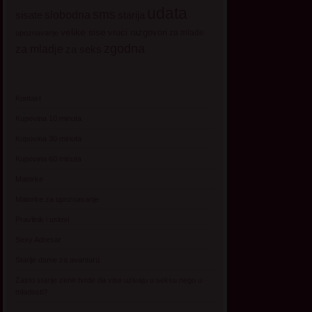
udata
sms
sisate
slobodna
starija
velike sise
vruci razgovori
za mlade
upoznavanje
zgodna
za mladje
za seks
Kontakt
Kupovina 10 minuta
Kupovina 30 minuta
Kupovina 60 minuta
Matorke
Matorke za upoznavanje
Pravilnik i uslovi
Sexy Adresar
Starije dame za avanturu
Zasto starije zene tvrde da vise uzivaju u seksu nego u
mladosti?