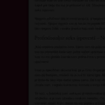
fantazije koje su bile toliko nevaljale da sam se do
kaput pre nego što me je pritisnuo uz zid. Strastven
seks ispovesti.
Njegova odlučnost bila je osvežavajuća, a njegovo t
nežnosti. Njegov najveći san je bio da mi pojede šič
deo njegove želje, i svaka granica koju sam imala j
Profesionalne seks ispovesti – 
„Kao uspešna poslovna žena, često sam na putovan
sve se promenilo kada sam jedne večeri upoznala 
koje su me gledale kao da sam jedina žena u prostori
upoznamo.
Imao je specifičan akcenat koji ga je činio drugačij
sam da flertujem, misleći da je sve to samo igra. Al
je šteta da tako lepa dama spava sama. Da li od vi
Ustala sam, zaigrala kukovima i krenula u svoju sob
Te noći, u hotelskoj sobi, pokazao je neverovatnu izd
očigledna, a ja sam uživala u svakom trenutku. On j
vatromet strasti koje i danas stvara poplavu u moji