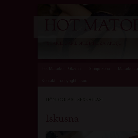
HOT MATOR
STARIJE DAME SPREMNE ZA AKCIJU
Skip
Hot Matorke – Glavna
Starije zene
Matorke za
to
Kontakt – copyright issue
content
LIČNI OGLASI | SEX OGLASI
Iskusna