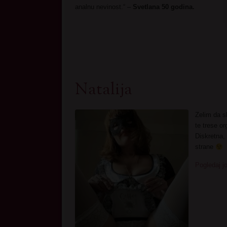
analnu nevinost.“ –
Svetlana 50 godina.
Natalija
Zelim da s
te trese o
Diskretna,
strane
Pogledaj j