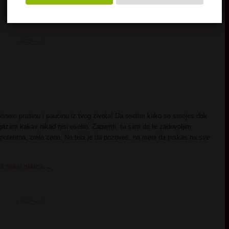
kinem prasinu i paucinu iz tvog zivota! Da osetim kako se smejes dok
rgazam kakav nikad nisi osetio. Zapamti, tu sam da te zadovoljim.
 potentna, zrela zena. Na tebi je da pozoves, na meni da prskas na sve
oš seksi slikica
→