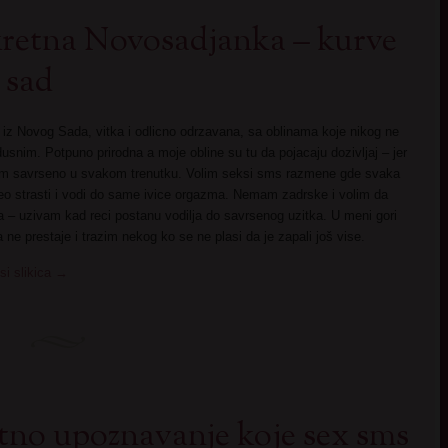
retna Novosadjanka – kurve
 sad
iz Novog Sada, vitka i odlicno odrzavana, sa oblinama koje nikog ne
dusnim. Potpuno prirodna a moje obline su tu da pojacaju dozivljaj – jer
am savrseno u svakom trenutku. Volim seksi sms razmene gde svaka
eo strasti i vodi do same ivice orgazma. Nemam zadrske i volim da
– uzivam kad reci postanu vodilja do savrsenog uzitka. U meni gori
 ne prestaje i trazim nekog ko se ne plasi da je zapali još vise.
si slikica
→
tno upoznavanje koje sex sms