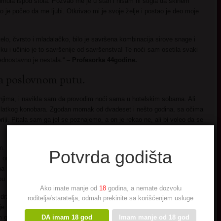
dirnula ispod stola. Pozvao me je u stan i nisam ni stigla da skinem
o je počeo da me ljubi. Otkrivao mi je svoje želje i postao je deo moje
elo, čvrsto i mladalačko, bilo je savršena kombinacija sirove snage i
ku i učinio je to savršenije od savršenstva! Te noći sam osetila svaki
ednostavno je nestala.“ –
Profesorka 44godine.
Na poslovnom putu.
jima, i navikla sam da provodim noći sama u hotelskim sobama. Ali
slatkog konobara. Zgodan momak od dvadeset i nešto godina, sa očima
ji. Pitala sam ga jel se poznajemo, a on je rekao ne, ali bi voleo da se
im. Zanimljivo, imala sam burmu na ruci ali nije mu to smetalo. Počela
Potvrda godišta
i on je imao drugačije ideje. Kada mu je završila smena rekao mi je da
na ili nečeg drugog, odgovorila sam da se plašim mraka i samoće.
u u nadi da će me pratiti.
Ako imate manje od
18
godina, a nemate dozvolu
ržljivost i kreativnost. Njegova želja da me impresionira bila je
roditelja/staratelja, odmah prekinite sa korišćenjem usluge
e probudio moju divlju stranu koju sam dugo potiskivala. Izazvao je
DA imam 18 god
Imam manje od 18 god
m gaćicama kad se setim. Te večeri sam u 49-oj godini života izgubila