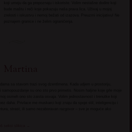
koji umeju da ga prepoznaju i iskoriste. Volim nestašne dodire koji
bude maštu i reči koje pokazuju naša prava lica. Uživaj u mojoj
zrelosti i iskustvu i nemoj bežati od izazova. Preuzmi inicijativu! Ne
poznajem granice i ne želim ograničenja.
Martina
dama sa stavom trazi svog dzentlmena. Kada udjem u prostoriju,
 i samopouzdanje su ono sto prvo primetis. Nosim haljine koje grle moje
je moj osmeh ono sto zaista osvaja. Volim jednostavnost i trenutke koji
bez daha. Privlace me muskarci koji znaju da spoje stil, inteligenciju i
tura, strast, ili samo nezaboravan razgovor – sve je moguće ako
oš seksi slikica
→