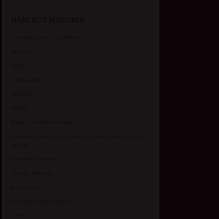
NAŠE HOT MATORKE
Gospodje za sex – Ljubimka
Vickasta
Selma
Lagana Vixy
Manuela
Nadina
Briana, cuckold bracni par
Umetnost gledanja: milf matorke i Erotski voajerizam za
parove
Usamljena Dlakavica
Persida, fetis sms
Razvratnica
Zena dobre duse, Marcika
Zverka