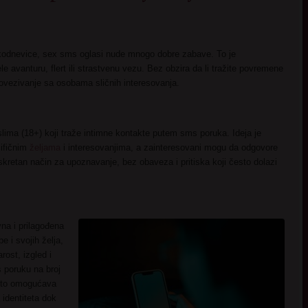
kodnevice, sex sms oglasi nude mnogo dobre zabave. To je
le avanturu, flert ili strastvenu vezu. Bez obzira da li tražite povremene
ovezivanje sa osobama sličnih interesovanja.
lima (18+) koji traže intimne kontakte putem sms poruka. Ideja je
cifičnim
željama
i interesovanjima, a zainteresovani mogu da odgovore
retan način za upoznavanje, bez obaveza i pritiska koji često dolazi
na i prilagođena
e i svojih želja,
rost, izgled i
 poruku na broj
 što omogućava
 identiteta dok