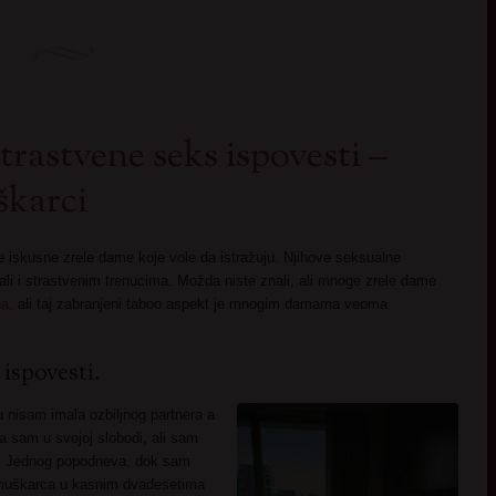
strastvene seks ispovesti –
škarci
 iskusne zrele dame koje vole da istražuju. Njihove seksualne
li i strastvenim trenucima. Možda niste znali, ali mnoge zrele dame
a,
ali taj zabranjeni taboo aspekt je mnogim damama veoma
ispovesti.
 nisam imala ozbiljnog partnera a
a sam u svojoj slobodi, ali sam
u. Jednog popodneva, dok sam
 muškarca u kasnim dvadesetima