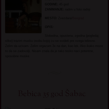
GODINE:
45 god
ZANIMANJE:
radim u foto radnji
MESTO:
Zvezdara/
Beograd
OPIS:
Slobodna, opustena, zgodna (pogledaj
slike) trazim musku osobu kojoj cu se svideti pre svega telesno.
Zelim da uzivam. Zelim orgazam 3x na dan, kao lek. Ako ikako moze
to da se zadovolji. Nisam znala da je tako tesko naci potentne,
sposobne muske.
Bebica 35 god Šabac