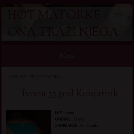
HOT MATORKE –
ONA TRAŽI NJEGA
Menu
Skip
LIČNI OGLASI | SLOBODNA
to
content
Ivona 33 god Konjarnik
IME:
Ivona
GODINE:
33 god
ZANIMANJE:
Veterinarka