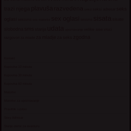
plavuša
razvedena
trazi njega
seks
seksi adresar
seksi
sisata
sex oglasi
oglasi
sisate
sekssms
sexsms
sex matorke
udata
sms
slobodna
starija
velike sise
vruci
upoznavanje
zgodna
za mladje
za seks
razgovori
za mlade
Kontakt
Kupovina 10 minuta
Kupovina 30 minuta
Kupovina 60 minuta
Matorke
Matorke za upoznavanje
Pravilnik i uslovi
Sexy Adresar
Starije dame za avanturu