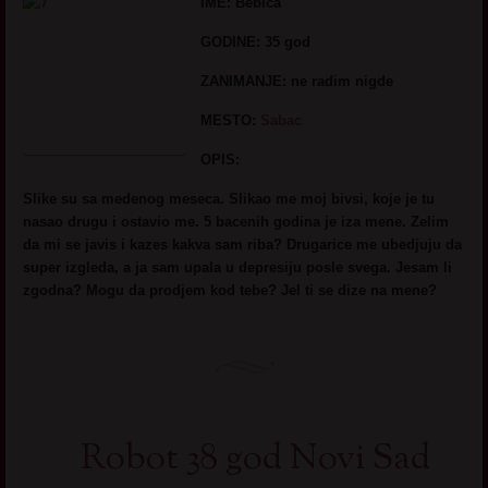
IME: Bebica
GODINE:
35 god
ZANIMANJE:
ne radim nigde
MESTO
:
Sabac
OPIS:
Slike su sa medenog meseca. Slikao me moj bivsi, koje je tu
nasao drugu i ostavio me. 5 bacenih godina je iza mene. Zelim
da mi se javis i kazes kakva sam riba? Drugarice me ubedjuju da
super izgleda, a ja sam upala u depresiju posle svega. Jesam li
zgodna? Mogu da prodjem kod tebe? Jel ti se dize na mene?
Robot 38 god Novi Sad