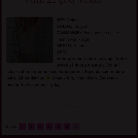
Vimi 42 god Vršac
IME:
Tatjana
GODINE:
42 god
ZANIMANJE:
Pisem pesme i price –
imam svoju knjigu
MESTO:
Vrsac
OPIS:
Volim provod i dobro zezanje. Volim
prirodu i dobru avanturu. Volim i
izlaske ali me u tome koce moje godine. Kazu da sam matora
baba. Ali ne dam se
Udata – bila, vise nisam. Zauzeta –
nisam. Sta te zanima – pitaj.
Strane:
«
1
2
3
4
5
6