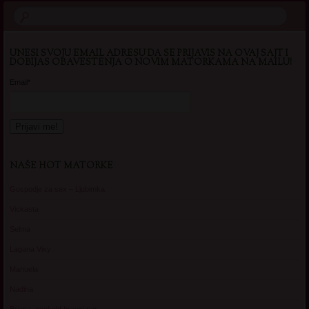
UNESI SVOJU EMAIL ADRESU DA SE PRIJAVIS NA OVAJ SAJT I
DOBIJAS OBAVESTENJA O NOVIM MATORKAMA NA MAILU!
Email*
NAŠE HOT MATORKE
Gospodje za sex – Ljubimka
Vickasta
Selma
Lagana Vixy
Manuela
Nadina