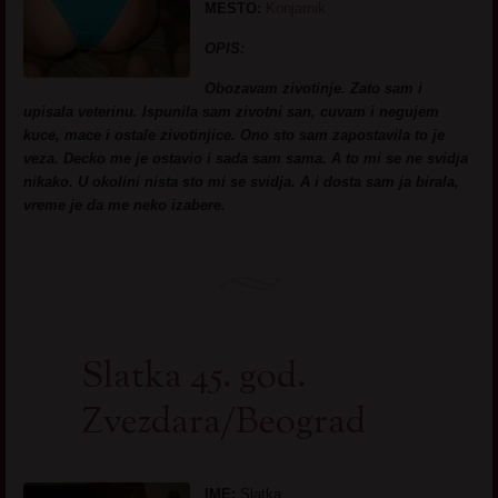
MESTO:
Konjarnik
OPIS:
Obozavam zivotinje. Zato sam i
upisala veterinu. Ispunila sam zivotni san, cuvam i negujem
kuce, mace i ostale zivotinjice. Ono sto sam zapostavila to je
veza. Decko me je ostavio i sada sam sama. A to mi se ne svidja
nikako. U okolini nista sto mi se svidja. A i dosta sam ja birala,
vreme je da me neko izabere.
Slatka 45. god.
Zvezdara/Beograd
IME:
Slatka