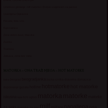
Briana, cuckold bracni par
Umetnost gledanja: milf matorke i Erotski voajerizam za parove
Usamljena Dlakavica
Persida, fetis sms
Razvratnica
Zena dobre duse, Marcika
Zverka
Transica
Jelisava, zena bez stida
MATORKA – ONA TRAŽI NJEGA – HOT MATORKE
beogradjanka
crnka
domacica
beograd
baka
bucka
diskretna
hotmatorke
hot matorke
hotline
guzata
dopisivanje
matorke
matorka
iskusna
matorke
licni oglasi
lepa
milf
napaljena
ona
milfare
za seks
matorke za sex