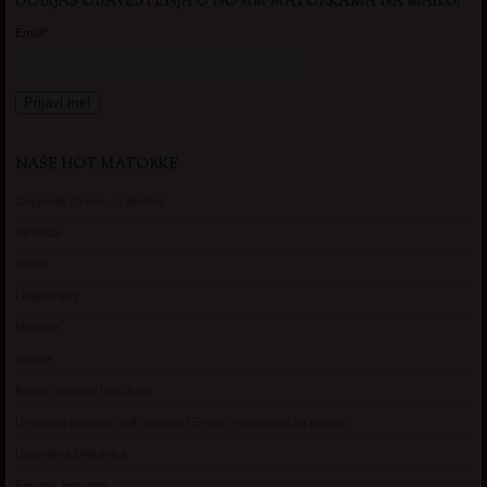
DOBIJAS OBAVESTENJA O NOVIM MATORKAMA NA MAILU!
Email*
NAŠE HOT MATORKE
Gospodje za sex – Ljubimka
Vickasta
Selma
Lagana Vixy
Manuela
Nadina
Briana, cuckold bracni par
Umetnost gledanja: milf matorke i Erotski voajerizam za parove
Usamljena Dlakavica
Persida, fetis sms