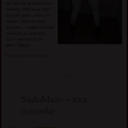
Ne zelim da se uneredis pre
vremena. Malo kurac malo
jaja malo glavic, mazis se i
mastas. Drkas na mene.
Bas tako… a sada mi posalji
poruku da se upoznamo.
Jesi li spreman da me
jebes? Dokazi!
Pogledaj još seksi slikica
→
SadoMazo – xxx
matorke