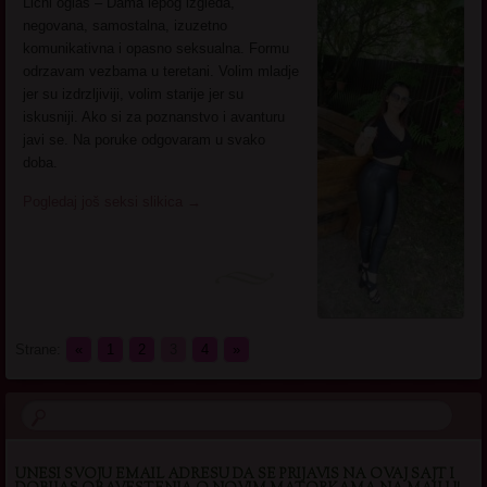
Licni oglas – Dama lepog izgleda,
negovana, samostalna, izuzetno
komunikativna i opasno seksualna. Formu
odrzavam vezbama u teretani. Volim mladje
jer su izdrzljiviji, volim starije jer su
iskusniji. Ako si za poznanstvo i avanturu
javi se. Na poruke odgovaram u svako
doba.
Pogledaj još seksi slikica
→
Strane:
«
1
2
3
4
»
UNESI SVOJU EMAIL ADRESU DA SE PRIJAVIS NA OVAJ SAJT I