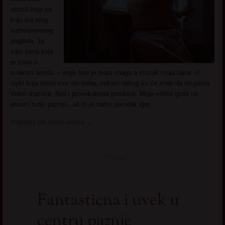
strasti koje se
kriju iza mog
samouverenog
pogleda. Ja
sam zena koja
je zrela u
svakom smislu – moje telo je moja snaga a mozak moja tajna. U
cipki koja istice sve sto treba, cekam nekog ko će znati da mi parira.
Volim izazove, flert i provokativne porukice. Moje velike grudi ce
privuci tvoju paznju.. ali to je samo pocetak igre.
Pogledaj još seksi slikica
→
Fantasticna i uvek u
centru paznje