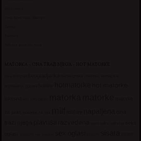
Razvratnica
Zena dobre duse, Marcika
Zverka
Transica
Jelisava, zena bez stida
MATORKA – ONA TRAŽI NJEGA – HOT MATORKE
beogradjanka
crnka
domacica
beograd
baka
bucka
diskretna
hotmatorke
hot matorke
hotline
guzata
dopisivanje
matorke
matorka
iskusna
matorke
licni oglasi
lepa
milf
napaljena
ona
milfare
za seks
matorke za sex
plavuša
razvedena
trazi njega
seks
seksi adresar
seksi
sisata
sex oglasi
oglasi
sisate
sekssms
sexsms
sex matorke