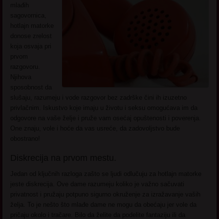
mlađih
sagovornica,
hotlajn matorke
donose zrelost
koja osvaja pri
prvom
razgovoru.
Njihova
sposobnost da
slušaju, razumeju i vode razgovor bez zadrške čini ih izuzetno
privlačnim. Iskustvo koje imaju u životu i seksu omogućava im da
odgovore na vaše želje i pruže vam osećaj opuštenosti i poverenja.
One znaju, vole i hoće da vas usreće, da zadovoljstvo bude
obostrano!
Diskrecija na prvom mestu.
Jedan od ključnih razloga zašto se ljudi odlučuju za hotlajn matorke
jeste diskrecija. Ove dame razumeju koliko je važno sačuvati
privatnost i pružaju potpuno sigurno okruženje za izražavanje vaših
želja. To je nešto što mlađe dame ne mogu da obećaju jer vole da
pričaju okolo i tračare. Bilo da želite da podelite fantaziju ili da