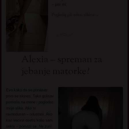
– pisi mi.
Pogledaj još seksi slikica
→
Alexia – spreman za
jebanje matorke?
Evo kako da se ponasas:
prvo se skines. Tako golisav
pomislis na mene i pogledas
moje slike. Ako si
ravnodusan – odustani. Ako
kao vecina osetis kolio sam
seksi – pomazi se. Ne zuri!