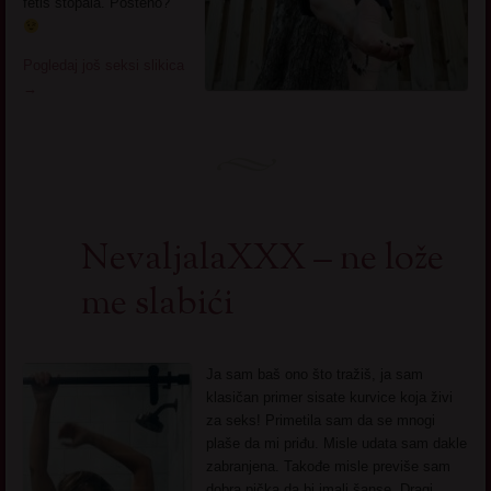
fetis stopala. Posteno?
Pogledaj još seksi slikica
→
NevaljalaXXX – ne lože
me slabići
Ja sam baš ono što tražiš, ja sam
klasičan primer sisate kurvice koja živi
za seks! Primetila sam da se mnogi
plaše da mi priđu. Misle udata sam dakle
zabranjena. Takođe misle previše sam
dobra pička da bi imali šanse. Dragi