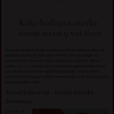
Kako hotlajn matorke
unose strast u vaš život
Nema sumnje da su hotlajn matorke postale nezaobilazan deo svih
diskretnih užitaka. Privlači pažnju onih koji žele da pobegnu od
svakodnevice i unesu novu dozu uzbuđenja u svoj život. Njihova
zrelost,
iskustvo
i harizma čine ih savršenim sagovornicama za sve
koji žele da ostvare svoje najskrivenije fantazije. U ovom tekstu
istražićemo kako hotlajn matorke donose strast u vaš život i zašto su
mnogima omiljeni izbor.
Zrelost koja osvaja – hotlajn matorke
dominiraju.
Za razliku od