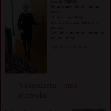
Sifra:
SADOMAZO
Trazim
: pokorne punoletne muske
robove.
Iskustvo:
dugogodisnje.
Opis:
stroga, gruba, nemilosrdna,
perverzna.
Fetisi:
bdsm, dominacija, ponizavanje,
anal, oral, bicevi…
Pogledaj još seksi slikica
→
Vragolasta – sms
matorke