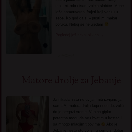
moji, nikada nisam volela slabiće. Mene
lože samouvereni frajeri koji veruju u
sebe. Ko god da si – pusti mi makar
poruku. Neboj se ne ujedam
Pogledaj još seksi slikica
→
Matore drolje za Jebanje
Ja nikada nista ne uvijam niti izvijam, ja
sam JA, matora drolja koja nece dozvoliti
da je pregazi vreme. Vitalna gipka
potentna mogu da se uhvatim u kostac i
sa mnogo mladjim tipovima
Ako je
Jebanje nesto sto volis i u cemu si dobar