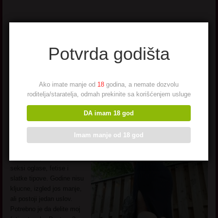
Potvrda godišta
Garavusa – ona trazi
njega
Ako imate manje od
18
godina, a nemate dozvolu
roditelja/staratelja, odmah prekinite sa korišćenjem usluge
DA imam 18 god
Pozdrav svima. Nemojte
da vas prekidam u tome
Imam manje od 18 god
sto radite, bicu kratka i
jasna. Nisam nova u
ovome, naprotiv, volim
seksi oglase, fetise i
slatke tipove. Godine nisu
kljucne, izgled jos manje,
ali postoji jedan uslov.
Potrebno je da delite moj