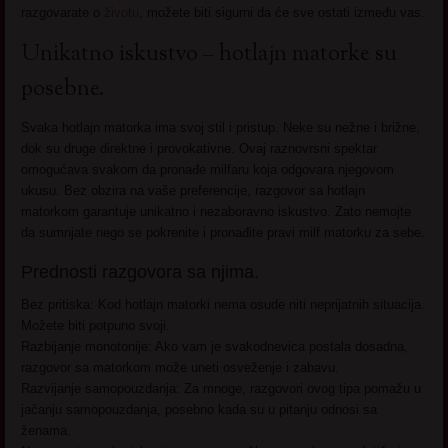
razgovarate o
životu
, možete biti sigurni da će sve ostati između vas.
Unikatno iskustvo – hotlajn matorke su
posebne.
Svaka hotlajn matorka ima svoj stil i pristup. Neke su nežne i brižne,
dok su druge direktne i provokativne. Ovaj raznovrsni spektar
omogućava svakom da pronađe milfaru koja odgovara njegovom
ukusu. Bez obzira na vaše preferencije, razgovor sa hotlajn
matorkom garantuje unikatno i nezaboravno iskustvo. Zato nemojte
da sumnjate nego se pokrenite i pronađite pravi milf matorku za sebe.
Prednosti razgovora sa njima.
Bez pritiska: Kod hotlajn matorki nema osude niti neprijatnih situacija.
Možete biti potpuno svoji.
Razbijanje monotonije: Ako vam je svakodnevica postala dosadna,
razgovor sa matorkom može uneti osveženje i zabavu.
Razvijanje samopouzdanja: Za mnoge, razgovori ovog tipa pomažu u
jačanju samopouzdanja, posebno kada su u pitanju odnosi sa
ženama.