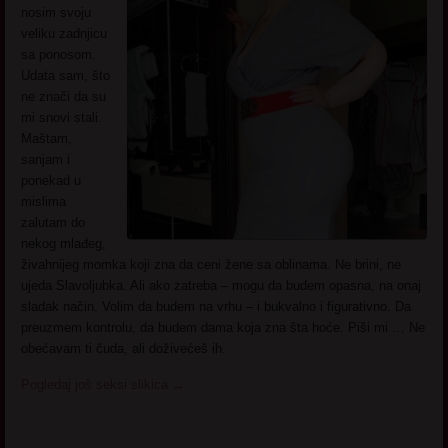
nosim svoju
veliku zadnjicu
sa ponosom.
Udata sam, što
ne znači da su
mi snovi stali.
Maštam,
sanjam i
ponekad u
mislima
zalutam do
nekog mlađeg,
živahnijeg momka koji zna da ceni žene sa oblinama. Ne brini, ne
ujeda Slavoljubka. Ali ako zatreba – mogu da budem opasna, na onaj
sladak način. Volim da budem na vrhu – i bukvalno i figurativno. Da
preuzmem kontrolu, da budem dama koja zna šta hoće. Piši mi … Ne
obećavam ti čuda, ali doživećeš ih.
Pogledaj još seksi slikica
→