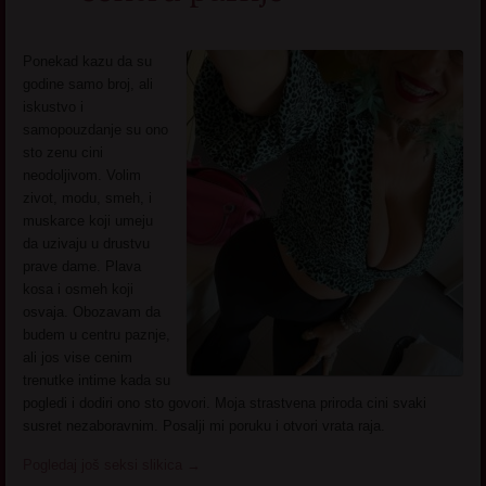
Ponekad kazu da su
godine samo broj, ali
iskustvo i
samopouzdanje su ono
sto zenu cini
neodoljivom. Volim
zivot, modu, smeh, i
muskarce koji umeju
da uzivaju u drustvu
prave dame. Plava
kosa i osmeh koji
osvaja. Obozavam da
budem u centru paznje,
ali jos vise cenim
trenutke intime kada su
pogledi i dodiri ono sto govori. Moja strastvena priroda cini svaki
susret nezaboravnim. Posalji mi poruku i otvori vrata raja.
Pogledaj još seksi slikica
→