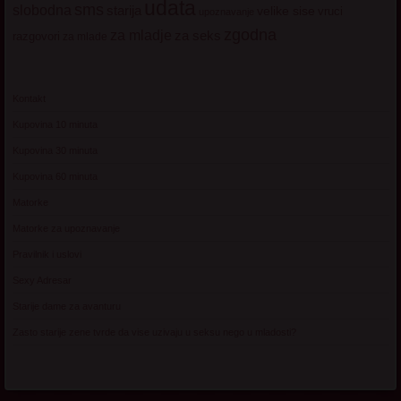
udata
sms
slobodna
starija
velike sise
vruci
upoznavanje
zgodna
za mladje
za seks
razgovori
za mlade
Kontakt
Kupovina 10 minuta
Kupovina 30 minuta
Kupovina 60 minuta
Matorke
Matorke za upoznavanje
Pravilnik i uslovi
Sexy Adresar
Starije dame za avanturu
Zasto starije zene tvrde da vise uzivaju u seksu nego u mladosti?