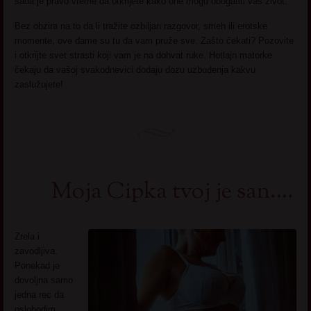
sada je pravo vreme da otkrijete kako one mogu obogatiti vaš život.
Bez obzira na to da li tražite ozbiljan razgovor, smeh ili erotske
momente, ove dame su tu da vam pruže sve. Zašto čekati? Pozovite
i otkrijte svet strasti koji vam je na dohvat ruke. Hotlajn matorke
čekaju da vašoj svakodnevici dodaju dozu uzbuđenja kakvu
zaslužujete!
Moja Cipka tvoj je san….
Zrela i
zavodljiva.
Ponekad je
dovoljna samo
jedna rec da
oslobodim