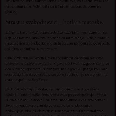
Neverovatno seks iskustvo: one su prošle sve, vole razne fetiše i sa
njima nema zime. Vole i dalje da istražuju i da uče, da pomeraju
granice.
Strast u svakodnevici – hotlajn matorke.
Zamislite kako bi vaša rutina izgledala kada biste imali sagovornicu
koja vas razume, inspiriše i podstiče na razmišljanje. Hotlajn matorke
nisu tu samo da bi slušale; one su tu da vam pomognu da se osećate
poželjno, zanimljivo, samouvereno.
One dominiraju sa flertom i imaju sposobnost da običan razgovor
pretvore u strastvenu avanturu. Prljave reči i vrući razgovori samo su
deo njihovog repertoara. Njihov glas, način govora i pažnja koju vam
posvećuju čine da se osećate posebno i cenjeno. To se prenosi i na
ostale aspekte vašeg života.
Zaključak
– hotlajn matorke nisu samo glasovi sa druge strane
telefona – one su vaše saveznice u borbi protiv monotonije i stresa.
Njihova zrelost, iskustvo i harizma unose strast u vaš svakodnevni
život i omogućavaju vam da se osećate bolje, slobodnije i
zadovoljnije. Ako još niste iskusili razgovor sa hotlajn matorkama,