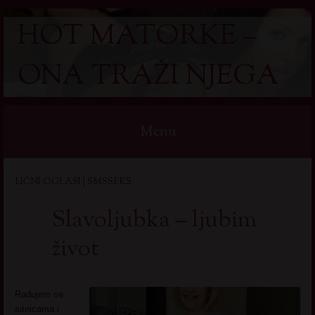
HOT MATORKE –
ONA TRAŽI NJEGA
Menu
Skip
LIČNI OGLASI | SMSSEKS
to
content
Slavoljubka – ljubim
život
Radujem se
sitnicama i