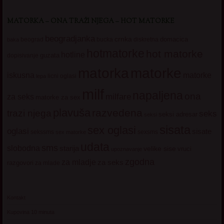
MATORKA – ONA TRAŽI NJEGA – HOT MATORKE
beogradjanka
crnka
domacica
beograd
baka
bucka
diskretna
hotmatorke
hot matorke
hotline
guzata
dopisivanje
matorke
matorka
iskusna
matorke
licni oglasi
lepa
milf
napaljena
ona
milfare
za seks
matorke za sex
plavuša
razvedena
trazi njega
seks
seksi adresar
seksi
sisata
sex oglasi
oglasi
sisate
sekssms
sexsms
sex matorke
udata
sms
slobodna
starija
velike sise
vruci
upoznavanje
zgodna
za mladje
za seks
razgovori
za mlade
Kontakt
Kupovina 10 minuta