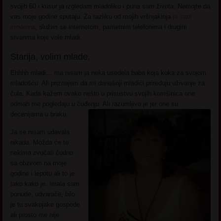
svojih 60 i kusur ja izgledam mladoliko i puna sam života. Nemojte da
vas moje godine sputaju. Za razliku od mojih vršnjakinja
ja sam
moderna
, služim se internetom, pametnim telefonima i drugim
stvarima koje vole mladi.
Starija, volim mlade.
Ehhhh mladi… ma nisam ja neka usedela baba koja kuka za svojom
mladošću. Ali priznajem da mi današnji mladići priređuju uživanje za
čula. Kada kažem ovako nešto u prisustvu svojih komšinica one
odmah me pogledaju u čuđenju. Ali razumljivo je jer one su
decenijama u braku.
Ja se nisam udavala
nikada. Možda će to
nekima zvučati čudno
sa obzirom na moje
godine i lepotu ali to je
tako kako je. Imala sam
ponude, udvarače, bilo
je tu svakojake gospode
ali prosto me nije