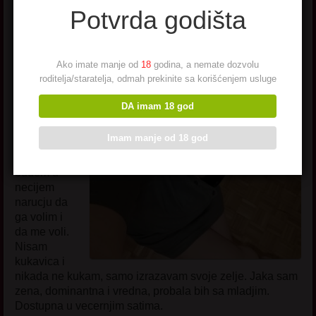
Potvrda godišta
Ime: Katarina Kaja
Godište:
Ako imate manje od
18
godina, a nemate dozvolu
1970.
roditelja/staratelja, odmah prekinite sa korišćenjem usluge
O sebi:
Majka dvoje
DA imam 18 god
dece,
razvedena,
Imam manje od 18 god
usamnjena.
Fali mi da
budem u
necijem
narucju da
ga volim i
da me voli.
Nisam
kukavica i
nikada ne kukam, samo izrazavam svoje zelje. Jaka sam
zena, dominantna i vredna, probala bih sa mladjim.
Dostupna u vecernjim satima.