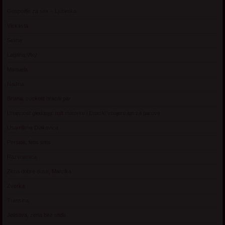
Gospodje za sex – Ljubimka
Vickasta
Selma
Lagana Vixy
Manuela
Nadina
Briana, cuckold bracni par
Umetnost gledanja: milf matorke i Erotski voajerizam za parove
Usamljena Dlakavica
Persida, fetis sms
Razvratnica
Zena dobre duse, Marcika
Zverka
Transica
Jelisava, zena bez stida