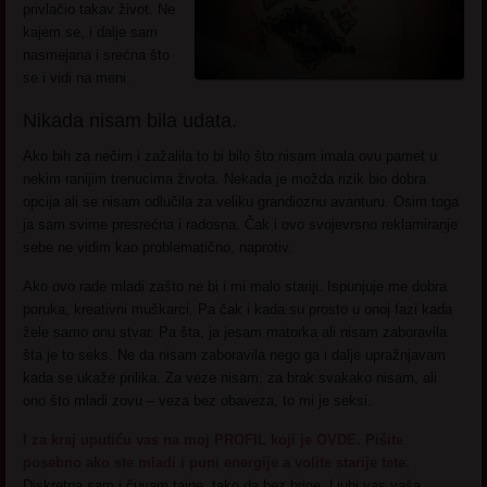
privlačio takav život. Ne
kajem se, i dalje sam
nasmejana i srećna što
se i vidi na meni.
Nikada nisam bila udata.
Ako bih za nečim i zažalila to bi bilo što nisam imala ovu pamet u
nekim ranijim trenucima života. Nekada je možda rizik bio dobra
opcija ali se nisam odlučila za veliku grandioznu avanturu. Osim toga
ja sam svime presrećna i radosna. Čak i ovo svojevrsno reklamiranje
sebe ne vidim kao problematično, naprotiv.
Ako ovo rade mladi zašto ne bi i mi malo stariji. Ispunjuje me dobra
poruka, kreativni muškarci. Pa čak i kada su prosto u onoj fazi kada
žele samo onu stvar. Pa šta, ja jesam matorka ali nisam zaboravila
šta je to seks. Ne da nisam zaboravila nego ga i dalje upražnjavam
kada se ukaže prilika. Za veze nisam, za brak svakako nisam, ali
ono što mladi zovu – veza bez obaveza, to mi je seksi.
I za kraj uputiću vas na moj PROFIL koji je OVDE. Pišite
posebno ako ste mladi i puni energije a volite starije tete.
Diskretna sam i čuvam tajne, tako da bez brige. Ljubi vas vaša