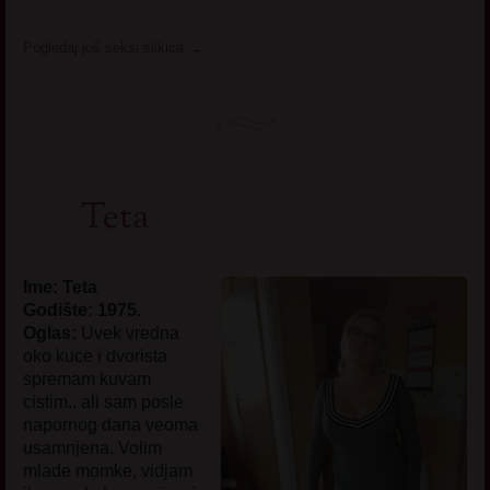
Pogledaj još seksi slikica
→
Teta
Ime: Teta
Godište: 1975.
Oglas:
Uvek vredna
oko kuce i dvorista
spremam kuvam
cistim.. ali sam posle
napornog dana veoma
usamnjena. Volim
mlade momke, vidjam