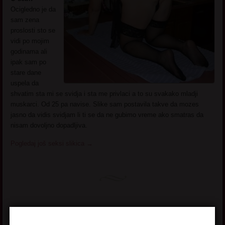
Ocigledno je da
sam zena
proslosti sto se
vidi po mojim
godinama ali
ipak sam po
stare dane
uspela da
shvatim sta mi se svidja i sta me privlaci a to su svakako mladji
muskarci. Od 25 pa navise. Slike sam postavila takve da mozes
jasno da vidis svidjam li ti se da ne gubimo vreme ako smatras da
nisam dovoljno dopadljiva.
Pogledaj još seksi slikica
→
Katarina Kaja