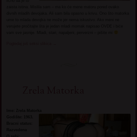
lično da je to
zaista istina. Mislila sam – ma ko će mene matoru pored ovako
divnih mladih devojaka. Ali sam bila opasno u krivu. Ono što matorka
ume to mlada devojka ne može jer nema iskustvo. Ako meni ne
verujete pročitajte šta je jedan mladi momak napisao OVDE i biće
vam sve jasnije. Mladi, stari, napaljeni, perverzni – pišite mi
Pogledaj još seksi slikica
→
Zrela Matorka
Ime: Zrela Matorka
Godište: 1963.
Bracni status:
Razvedena
O sebi: