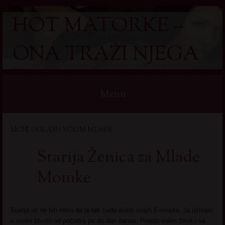
HOT MATORKE –
ONA TRAŽI NJEGA
Menu
Skip
LIČNI OGLASI | VOLIM MLAĐE
to
content
Starija Ženica za Mlade
Momke
Starija ali ne bih rekla da je tek sada došlo mojih 5 minuta. Ja uživam
u svom životu od početka pa do dan danas. Prosto volim život i sa