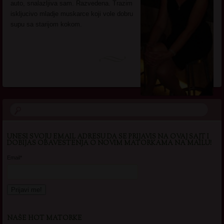
auto, snalazljiva sam. Razvedena. Trazim
iskljucivo mladje muskarce koji vole dobru
supu sa starijom kokom.
UNESI SVOJU EMAIL ADRESU DA SE PRIJAVIS NA OVAJ SAJT I
DOBIJAS OBAVESTENJA O NOVIM MATORKAMA NA MAILU!
Email*
NAŠE HOT MATORKE