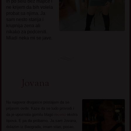
ih po selu bez majice i
ne krijem da bih volela
probat sa njima. Ja
sam nesto starija i
krupnija zena ali
nikako za podceniti.
Mladi neka mi se jave.
Jovana
Na nagovor drugarice pristajem da se
prijavim ovde. Kaze da se ludo provodi i
da je upoznala gomilu blago
receno
ekstra
tipova. E pa da probamo. Ja sam Jovana,
dolazim iz Beograda, imam stan, posao,