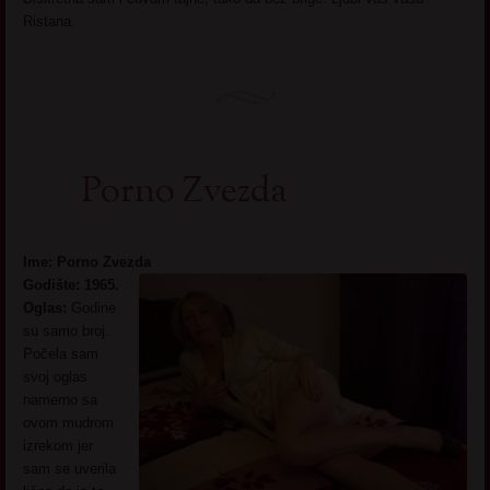
Ristana.
Porno Zvezda
Ime: Porno Zvezda
Godište: 1965.
Oglas:
Godine
su samo broj.
Počela sam
svoj oglas
namerno sa
ovom mudrom
izrekom jer
sam se uverila