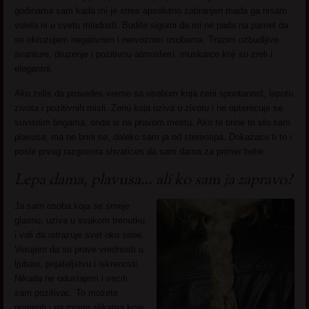
godinama sam kada mi je stres apsolutno zabranjen mada ga nisam
volela ni u cvetu mladosti. Budite sigurni da mi ne pada na pamet da
se okruzujem negativnim i nervoznim osobama. Trazim uzbudljive
avanture, druzenje i pozitivnu atmosferu, muskarce koji su zreli i
elegantni.
Ako zelis da provedes vreme sa osobom koja ceni spontanost, lepotu
zivota i pozitivnih misli. Zenu koja uziva u zivotu i ne opterecuje se
suvisnim brigama, onda si na pravom mestu. Ako te brine to sto sam
plavusa, ma ne brini se, daleko sam ja od stereotipa. Dokazacu ti to i
posle prvog razgovora shvatices da sam dama za primer hehe.
Lepa dama, plavusa… ali ko sam ja zapravo?
Ja sam osoba koja se smeje
glasno, uziva u svakom trenutku
i voli da istrazuje svet oko sebe.
Verujem da su prave vrednosti u
ljubavi, prijateljstvu i iskrenosti.
Nikada ne odustajem i veciti
sam pozitivac. To mozete
primetiti i na mojim slikama koje