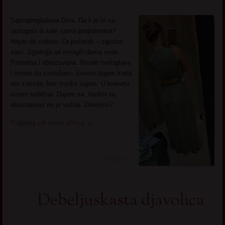
Samoproglašena Diva. Da li je to sa
razlogom ili sam samo prepotentna?
Hajde da vidimo. Za početak – zgodna
sam. Zgodnija od mnogih dama ovde.
Pametna i obrazovana. Nisam tvrdoglava
i umem da saslušam. Savete dajem kada
me zamole, bez trunke sujete. U krevetu
nisam sebična. Dajem se, trudim se,
obostranost mi je važna. Dovoljno?
Pogledaj još seksi slikica
→
Debeljuskasta djavolica