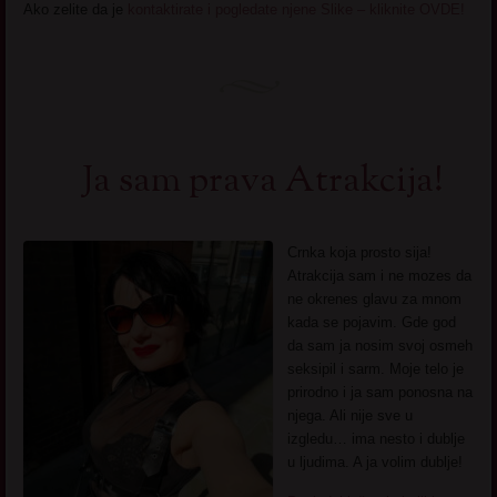
Ako zelite da je
kontaktirate i pogledate njene Slike – kliknite OVDE!
Ja sam prava Atrakcija!
Crnka koja prosto sija!
Atrakcija sam i ne mozes da
ne okrenes glavu za mnom
kada se pojavim. Gde god
da sam ja nosim svoj osmeh
seksipil i sarm. Moje telo je
prirodno i ja sam ponosna na
njega. Ali nije sve u
izgledu… ima nesto i dublje
u ljudima. A ja volim dublje!