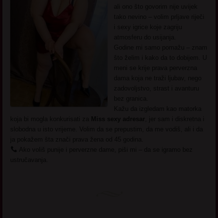
ali ono što govorim nije uvijek
tako nevino – volim prljave riječi
i sexy igrice koje zagriju
atmosferu do usijanja.
Godine mi samo pomažu – znam
što želim i kako da to dobijem. U
meni se krije prava perverzna
dama koja ne traži ljubav, nego
zadovoljstvo, strast i avanturu
bez granica.
Kažu da izgledam kao matorka
koja bi mogla konkurisati za
Miss sexy adresar
, jer sam i diskretna i
slobodna u isto vrijeme. Volim da se prepustim, da me vodiš, ali i da
ja pokažem šta znači prava žena od 45 godina.
Ako voliš punije i perverzne dame, piši mi – da se igramo bez
ustručavanja.