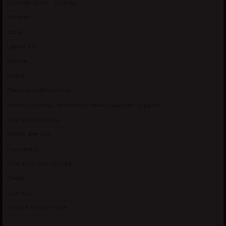
Gospodje za sex – Ljubimka
Vickasta
Selma
Lagana Vixy
Manuela
Nadina
Briana, cuckold bracni par
Umetnost gledanja: milf matorke i Erotski voajerizam za parove
Usamljena Dlakavica
Persida, fetis sms
Razvratnica
Zena dobre duse, Marcika
Zverka
Transica
Jelisava, zena bez stida