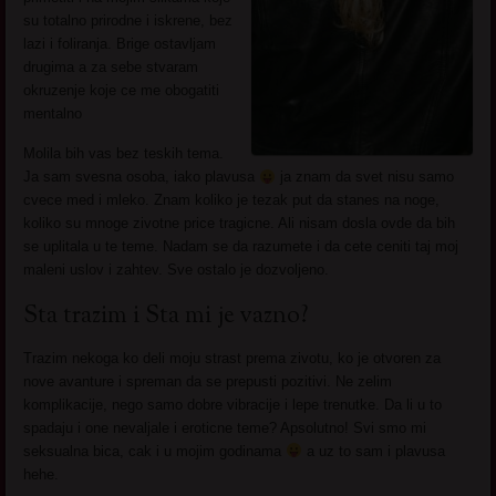
su totalno prirodne i iskrene, bez
lazi i foliranja. Brige ostavljam
drugima a za sebe stvaram
okruzenje koje ce me obogatiti
mentalno
Molila bih vas bez teskih tema.
Ja sam svesna osoba, iako plavusa
ja znam da svet nisu samo
cvece med i mleko. Znam koliko je tezak put da stanes na noge,
koliko su mnoge zivotne price tragicne. Ali nisam dosla ovde da bih
se uplitala u te teme. Nadam se da razumete i da cete ceniti taj moj
maleni uslov i zahtev. Sve ostalo je dozvoljeno.
Sta trazim i Sta mi je vazno?
Trazim nekoga ko deli moju strast prema zivotu, ko je otvoren za
nove avanture i spreman da se prepusti pozitivi. Ne zelim
komplikacije, nego samo dobre vibracije i lepe trenutke. Da li u to
spadaju i one nevaljale i eroticne teme? Apsolutno! Svi smo mi
seksualna bica, cak i u mojim godinama
a uz to sam i plavusa
hehe.