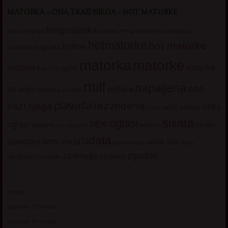
MATORKA – ONA TRAŽI NJEGA – HOT MATORKE
beogradjanka
crnka
domacica
beograd
baka
bucka
diskretna
hotmatorke
hot matorke
hotline
guzata
dopisivanje
matorke
matorka
iskusna
matorke
licni oglasi
lepa
milf
napaljena
ona
milfare
za seks
matorke za sex
plavuša
razvedena
trazi njega
seks
seksi adresar
seksi
sisata
sex oglasi
oglasi
sisate
sekssms
sexsms
sex matorke
udata
sms
slobodna
starija
velike sise
vruci
upoznavanje
zgodna
za mladje
za seks
razgovori
za mlade
Kontakt
Kupovina 10 minuta
Kupovina 30 minuta