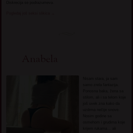
Diskrecija se podrazumeva.
Pogledaj još seksi slikica
→
Anabela
Nisam stara, ja sam
samo zrela fantazija.
Ponosna baka, žena sa
stilom, ali i sa telom koje
još uvek zna kako da
uzdrma nečije snove.
Nosim godine sa
osmehom i grudima koje
krijem rukama… ali