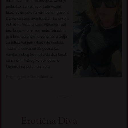
formi i duh nemirne devojke. Život je
prekratak za kočnice, zato vozim
brzo, volim jako i živim punim gasom.
Bajkerka sam, avanturista i žena koja
voli rizik. Vetar u kosi, vibracija i put
bez kraja – to je moj moto. Strast mi
je u krvi, adrenalin u venama, a želja
za istraživanjem nikad nije nestala.
Tražim momka od 35 godina pa
naviše, nekog ko može da drži korak
sa mnom. Nekog ko voli opasne
krivine, i na putu i u životu.
Pogledaj još seksi slikica
→
Erotična Diva