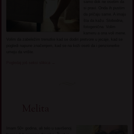
samo dok ne osetim da
si pravi. Onda ih pustim
da pričaju same. A imaju
šta da kažu. Slobodna,
fotogenična. Volim
kameru a ona voli mene.
Volim da zabeležim trenutke kad se dodiri pretvore u jecaje, kad se
pogledi napune značenjem, kad se na koži oseti da i penzionerke
umeju da vrište.
Pogledaj još seksi slikica
→
Melita
Imam 50+ godina, ali telo u savršenoj