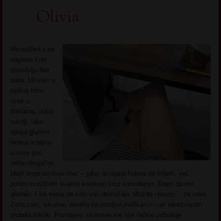
Olivia
Menadžerka sa
nogama koje
ostavljaju bez
daha. Uživam u
velikoj firmi,
uvek u
štiklama, uskoj
suknji. Iako
spolja glumim
ledenu kraljicu,
u meni gori
nešto drugačije.
Moje noge su moja moć – jake, izvajane listove ne krijem, već
ponosno ističem svakim korakom kroz kancelariju. Znam da me
gledaju. I svi misle da sam van domašaja. Možda i jesam… za neke.
Zrela sam, iskusna, navikla na ozbiljne muškarce – ali nikad nisam
probala mlađe. Priznajem, ta misao me sve češće uzbuđuje.