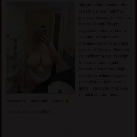
Status:
udata. Godine: 45+.
Izgled: plavusa, mekana,
guza za obozavanje, sise za
igranje.
O sebi:
Na prvi
pogled sam nezna i brizna
supruga, ali ispod ove
mekane koze krije se prava
djavolica! Volim da flertujem
da izazivam a najvise volim
kada muskarac izgubi
kontrolu zbog mene. Moje
telo je napravljeno za greh –
puno oblina koje mozes da
ljubis i istrazujes. Muz? Ah,
on misli da sam mirna i
posvecena… neka tako i ostane
Pogledaj još seksi slikica
→