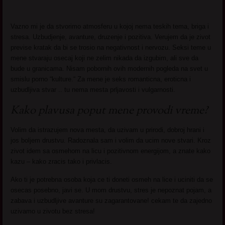
Vazno mi je da stvorimo atmosferu u kojoj nema teskih tema, briga i
stresa. Uzbudjenje, avanture, druzenje i pozitiva. Verujem da je zivot
previse kratak da bi se trosio na negativnost i nervozu. Seksi teme u
mene stvaraju osecaj koji ne zelim nikada da izgubim, ali sve da
bude u granicama. Nisam pobornih ovih modernih pogleda na svet u
smislu porno “kulture.“ Za mene je seks romanticna, eroticna i
uzbudljiva stvar .. tu nema mesta prljavosti i vulgarnosti.
Kako plavusa poput mene provodi vreme?
Volim da istrazujem nova mesta, da uzivam u prirodi, dobroj hrani i
jos boljem drustvu. Radoznala sam i volim da ucim nove stvari. Kroz
zivot idem sa osmehom na licu i pozitivnom energijom, a znate kako
kazu – kako zracis tako i privlacis.
Ako ti je potrebna osoba koja ce ti doneti osmeh na lice i uciniti da se
osecas posebno, javi se. U mom drustvu, stres je nepoznat pojam, a
zabava i uzbudljive avanture su zagarantovane! cekam te da zajedno
uzivamo u zivotu bez stresa!