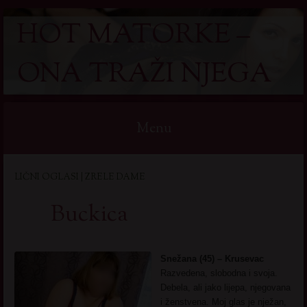
HOT MATORKE –
ONA TRAŽI NJEGA
Menu
Skip
LIČNI OGLASI | ZRELE DAME
to
content
Buckica
Snežana (45) – Krusevac
Razvedena, slobodna i svoja.
Debela, ali jako lijepa, njegovana
i ženstvena. Moj glas je nježan,