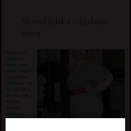
Slavoljubka – ljubim
život
Radujem se
sitnicama i
nosim svoju
veliku zadnjicu
sa ponosom.
Udata sam, što
ne znači da su
mi snovi stali.
Maštam,
sanjam i
ponekad u
mislima
zalutam do