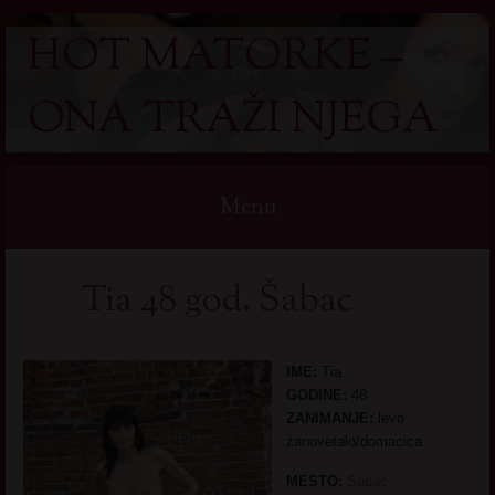
HOT MATORKE –
ONA TRAŽI NJEGA
Menu
Skip
Tia 48 god. Šabac
to
content
IME:
Tia
GODINE:
48
ZANIMANJE:
levo
zanovetalo/domacica
MESTO:
Sabac