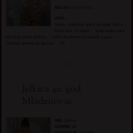
MESTO:
Bajina Basta
OPIS:
Udata, mladolika, drzim do sebe. Muz u
Bosni radi. Ja sama … Volim oralni seks,
da mi se polize pickica … Volim da primam od pozadi, u guzu …
Slivanje sperme niz guzove … Uh
Jelkica 40. god
Mladenovac
IME:
Jelkica
GODINE:
40
ZANIMANJE:
privatnik