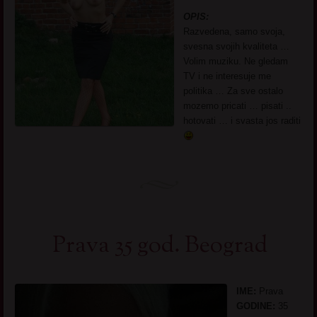
OPIS:
Razvedena, samo svoja,
svesna svojih kvaliteta …
Volim muziku. Ne gledam
TV i ne interesuje me
politika … Za sve ostalo
mozemo pricati … pisati ..
hotovati … i svasta jos raditi
Prava 35 god. Beograd
IME:
Prava
GODINE:
35