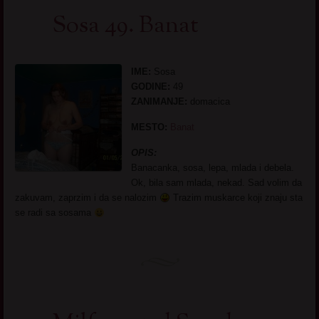
Sosa 49. Banat
IME:
Sosa
GODINE:
49
ZANIMANJE:
domacica
MESTO:
Banat
OPIS:
Banacanka, sosa, lepa, mlada i debela.
Ok, bila sam mlada, nekad. Sad volim da
zakuvam, zaprzim i da se nalozim
Trazim muskarce koji znaju sta
se radi sa sosama