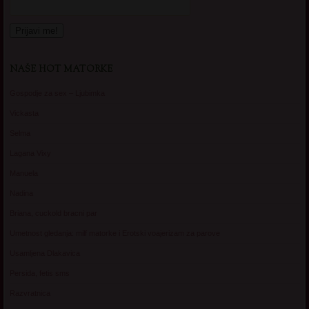
NAŠE HOT MATORKE
Gospodje za sex – Ljubimka
Vickasta
Selma
Lagana Vixy
Manuela
Nadina
Briana, cuckold bracni par
Umetnost gledanja: milf matorke i Erotski voajerizam za parove
Usamljena Dlakavica
Persida, fetis sms
Razvratnica