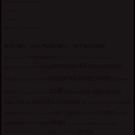
Zena dobre duse, Marcika
Zverka
Transica
Jelisava, zena bez stida
MATORKA – ONA TRAŽI NJEGA – HOT MATORKE
beogradjanka
crnka
domacica
beograd
baka
bucka
diskretna
hotmatorke
hot matorke
hotline
guzata
dopisivanje
matorke
matorka
iskusna
matorke
licni oglasi
lepa
milf
napaljena
ona
milfare
za seks
matorke za sex
plavuša
razvedena
trazi njega
seks
seksi adresar
seksi
sisata
sex oglasi
oglasi
sisate
sekssms
sexsms
sex matorke
udata
sms
slobodna
starija
velike sise
vruci
upoznavanje
zgodna
za mladje
za seks
razgovori
za mlade