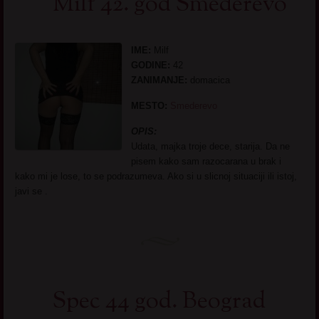
Milf 42. god Smederevo
IME:
Milf
GODINE:
42
ZANIMANJE:
domacica
MESTO:
Smederevo
OPIS:
Udata, majka troje dece, starija. Da ne
pisem kako sam razocarana u brak i
kako mi je lose, to se podrazumeva. Ako si u slicnoj situaciji ili istoj,
javi se .
Spec 44 god. Beograd