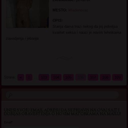
MESTO:
Mladenovac
OPIS:
Starija dama trazi nekog da joj poboljsa
kvalitet seksa i nauci je novim tehnikama
zavodjenja i jebanja
Strane:
«
1
...
103
104
105
106
107
108
109
...
UNESI SVOJU EMAIL ADRESU DA SE PRIJAVIS NA OVAJ SAJT I
DOBIJAS OBAVESTENJA O NOVIM MATORKAMA NA MAILU!
Email*