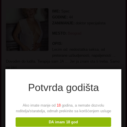
IME:
Spec
GODINE:
44
ZANIMANJE:
doktor specijalista
MESTO:
Beograd
OPIS:
Lecim od: nedostatka seksa, od
preterane uzbudjenosti, napaljenosti …
Dovodim do ludila. Terapija sam JA … Jer ja znam sta ti treba. Samo
se javi
Potvrda godišta
Ako imate manje od
18
godina, a nemate dozvolu
Rubi 43. god Arilje
roditelja/staratelja, odmah prekinite sa korišćenjem usluge
DA imam 18 god