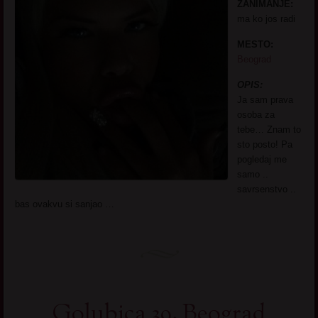
ZANIMANJE:
ma ko jos radi
MESTO:
Beograd
OPIS:
Ja sam prava
osoba za
tebe… Znam to
sto posto! Pa
pogledaj me
samo ..
savrsenstvo ..
bas ovakvu si sanjao …
Golubica 39. Beograd