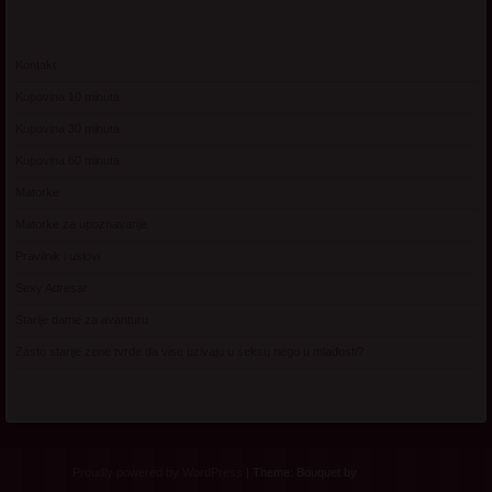
Kontakt
Kupovina 10 minuta
Kupovina 30 minuta
Kupovina 60 minuta
Matorke
Matorke za upoznavanje
Pravilnik i uslovi
Sexy Adresar
Starije dame za avanturu
Zasto starije zene tvrde da vise uzivaju u seksu nego u mladosti?
Proudly powered by WordPress
|
Theme: Bouquet by