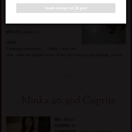
IME:
Rubi
Imam manje od 18 god
GODINE:
43
ZANIMANJE:
krojim, sijem, uzimam
mere
MESTO:
udata
Arilje
OPIS:
Crnokosa zavodnica … Udata …Kao sto
pise, volim da uzimam mere. Paaa ako imas sta da ponudis, javi se
Minka 40. god Ćuprija
IME:
Minka
GODINE:
40
ZANIMANJE:
prodajem garderobu