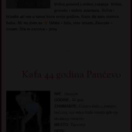
Volim provod i dobro zezanje. Volim
prirodu i dobru avanturu. Volim i
izlaske ali me u tome koce moje godine. Kazu da sam matora
baba. Ali ne dam se
Udata – bila, vise nisam. Zauzeta –
nisam. Sta te zanima – pitaj.
Kafa 44 godina Pančevo
IME:
Jasmina
GODINE:
44 god
ZANIMANJE:
Kuvam kafu u jednom
bircuzu, ma neko malo mesto gde se
okupljaju penzosi
MESTO:
Pancevo
OPIS: