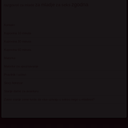
zgodna
za mladje
za seks
razgovori
za mlade
Kontakt
Kupovina 10 minuta
Kupovina 30 minuta
Kupovina 60 minuta
Matorke
Matorke za upoznavanje
Pravilnik i uslovi
Sexy Adresar
Starije dame za avanturu
Zasto starije zene tvrde da vise uzivaju u seksu nego u mladosti?