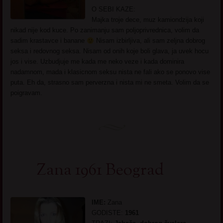
O SEBI KAZE:
Majka troje dece, muz kamiondzija koji
nikad nije kod kuce. Po zanimanju sam poljoprivrednica, volim da
sadim krastavce i banane
Nisam izbirljiva, ali sam zeljna dobrog
seksa i redovnog seksa. Nisam od onih koje boli glava, ja uvek hocu
jos i vise. Uzbudjuje me kada me neko veze i kada dominira
nadamnom, mada i klasicnom seksu nista ne fali ako se ponovo vise
puta. Eh da, strasno sam perverzna i nista mi ne smeta. Volim da se
poigravam.
Zana 1961 Beograd
IME:
Zana
GODISTE:
1961