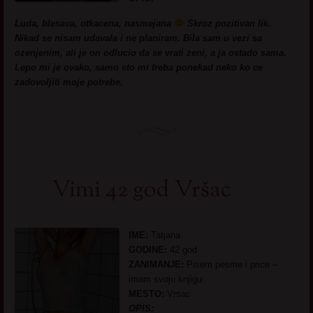
Luda, blesava, otkacena, nasmejana
Skroz pozitivan lik.
Nikad se nisam udavala i ne planiram. Bila sam u vezi sa
ozenjenim, ali je on odlucio da se vrati zeni, a ja ostado sama.
Lepo mi je ovako, samo sto mi treba ponekad neko ko ce
zadovoljiti moje potrebe.
Vimi 42 god Vršac
IME:
Tatjana
GODINE:
42 god
ZANIMANJE:
Pisem pesme i price –
imam svoju knjigu
MESTO:
Vrsac
OPIS: