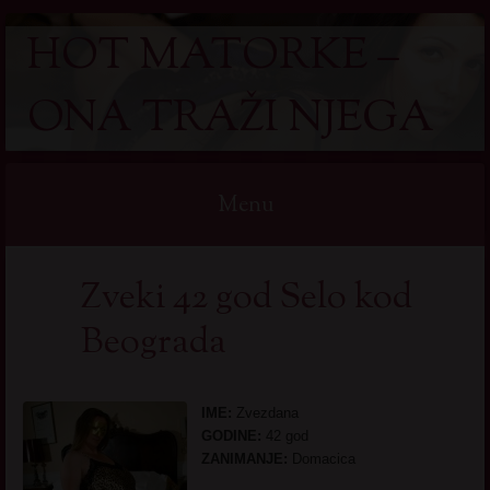
HOT MATORKE –
ONA TRAŽI NJEGA
Menu
Skip
Zveki 42 god Selo kod
to
content
Beograda
IME:
Zvezdana
GODINE:
42 god
ZANIMANJE:
Domacica