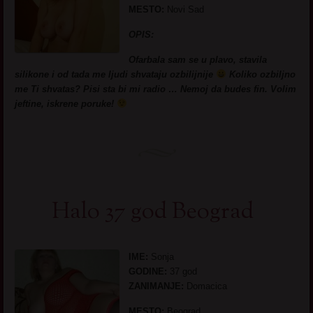
MESTO:
Novi Sad
OPIS:
Ofarbala sam se u plavo, stavila
silikone i od tada me ljudi shvataju ozbilijnije
Koliko ozbiljno
me Ti shvatas? Pisi sta bi mi radio … Nemoj da budes fin. Volim
jeftine, iskrene poruke!
Halo 37 god Beograd
IME:
Sonja
GODINE:
37 god
ZANIMANJE:
Domacica
MESTO:
Beograd