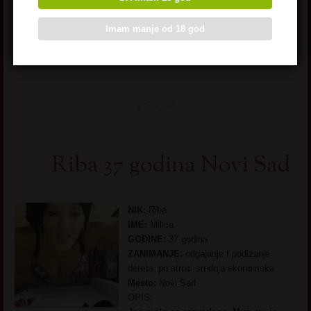
jos bolja u dusi. Trazim zanimaciju.
Bivsi muz me napustio, veli da sam prezahtevna za njegov ukus.
Imam manje od 18 god
Sta mu ja mogu, ja samo hocu dnevno dva orgazma. Jel to
puno?
Riba 37 godina Novi Sad
NIK:
Riba
IME:
Milica
GODINE:
37 godina
ZANIMANJE:
odgajanje I podizanje
deteta, po struci srednja ekonomska
Mesto:
Novi Sad
OPIS: