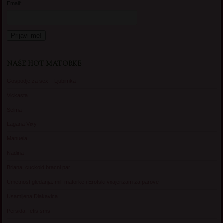
Email*
NAŠE HOT MATORKE
Gospodje za sex – Ljubimka
Vickasta
Selma
Lagana Vixy
Manuela
Nadina
Briana, cuckold bracni par
Umetnost gledanja: milf matorke i Erotski voajerizam za parove
Usamljena Dlakavica
Persida, fetis sms