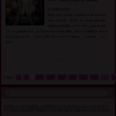
TRAZI:
Jebača, dobrog švalera
O SEBI KAZE:
Malo sam starija, nadam se da vam to
nece smetati. Nisam se nikad udavala,
vodim uzbudljiv zivot, seks, perverzije.
Sto se godista tice, ja mislim da to nije bitno, iako si mladji ili ako si
stariji javi mi se … Pusti SMS da se prvo cujemo … a posle … ko
zna.
Strane:
«
1
...
108
109
110
111
112
113
114
1
UNESI SVOJU EMAIL ADRESU DA SE PRIJAVIS NA OVAJ SAJT I
DOBIJAS OBAVESTENJA O NOVIM MATORKAMA NA MAILU!