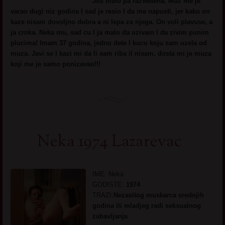
Jos malo pa razvedena. Muz me je
varao dugi niz godina I sad je resio I da me napusti, jer kako on
kaze nisam dovoljno dobra a ni lepa za njega. On voli plavuse, a
ja crnka. Neka mu, sad cu I ja malo da uzivam I da zivim punim
plucima! Imam 37 godina, jedno dete I kucu koju sam uzela od
muza. Javi se I kazi mi da li sam riba il nisam, dosta mi je muza
koji me je samo ponizavao!!!
Neka 1974 Lazarevac
IME: Neka
GODISTE:
1974
TRAZI:
Nezasitog muskarca srednjih
godina ili mladjeg radi seksualnog
zabavljanja