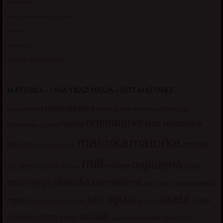
Razvratnica
Zena dobre duse, Marcika
Zverka
Transica
Jelisava, zena bez stida
MATORKA – ONA TRAŽI NJEGA – HOT MATORKE
beogradjanka
crnka
domacica
beograd
baka
bucka
diskretna
hotmatorke
hot matorke
hotline
guzata
dopisivanje
matorke
matorka
iskusna
matorke
licni oglasi
lepa
milf
napaljena
ona
milfare
za seks
matorke za sex
plavuša
razvedena
trazi njega
seks
seksi adresar
seksi
sisata
sex oglasi
oglasi
sisate
sekssms
sexsms
sex matorke
udata
sms
slobodna
starija
velike sise
vruci
upoznavanje