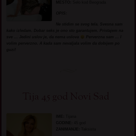
MESTO:
Selo kod Beograda
OPIS:
Ne stidim se svog tela. Svesna sam
kako izledam. Dobar seks je ono sto garantujem. Pristajem na
sve … Jedini uslov je, da nema uslova
Perverzna sam … I
volim perverzno. A kada sam nevaljala volim da dobijem po
guzi!
Tija 45 god Novi Sad
IME:
Tijana
GODINE:
45 god
ZANIMANJE:
Taksista