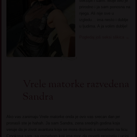
seksipil i sarm. Moje telo je
prirodno i ja sam ponosna na
njega. Ali nije sve u
izgledu… ima nesto i dublje
u ljudima. A ja volim dublje!
Pogledaj još seksi slikica
→
Vrele matorke razvedena
Sandra
Ako vas zanimaju Vrele matorke onda je ovo vas srecan dan jer
pronasli ste je hahah. Ja sam Sandra, zena srednjih godina koja
veruje da je zivot avantura koja se mora doziveti s osmehom na licu.
Crnokosa sam, sa osmehom koji ima moc da osvetli prostoriju i ucini