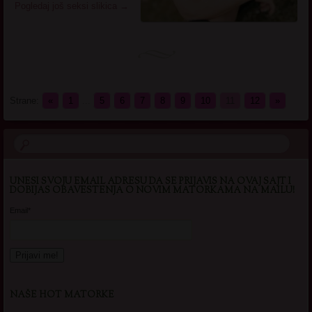
Pogledaj još seksi slikica
→
Strane:
«
1
...
5
6
7
8
9
10
11
12
»
UNESI SVOJU EMAIL ADRESU DA SE PRIJAVIS NA OVAJ SAJT I
DOBIJAS OBAVESTENJA O NOVIM MATORKAMA NA MAILU!
Email*
NAŠE HOT MATORKE