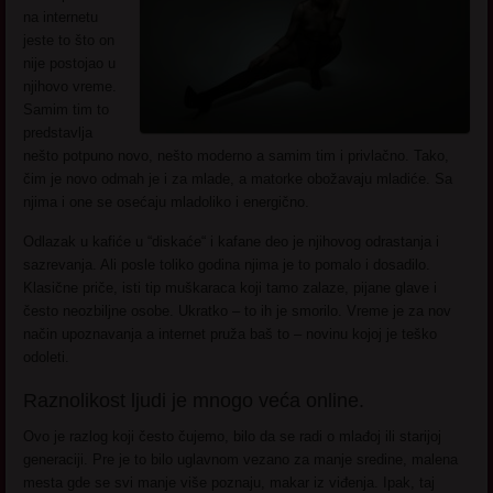
na internetu
jeste to što on
nije postojao u
njihovo vreme.
Samim tim to
predstavlja
nešto potpuno novo, nešto moderno a samim tim i privlačno. Tako,
čim je novo odmah je i za mlade, a matorke obožavaju mladiće. Sa
njima i one se osećaju mladoliko i energično.
Odlazak u kafiće u “diskaće“ i kafane deo je njihovog odrastanja i
sazrevanja. Ali posle toliko godina njima je to pomalo i dosadilo.
Klasične priče, isti tip muškaraca koji tamo zalaze, pijane glave i
često neozbiljne osobe. Ukratko – to ih je smorilo. Vreme je za nov
način upoznavanja a internet pruža baš to – novinu kojoj je teško
odoleti.
Raznolikost ljudi je mnogo veća online.
Ovo je razlog koji često čujemo, bilo da se radi o mlađoj ili starijoj
generaciji. Pre je to bilo uglavnom vezano za manje sredine, malena
mesta gde se svi manje više poznaju, makar iz viđenja. Ipak, taj