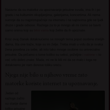
Naravno da su matorke za upoznavanje prisutne svuda, ima ih i po
gradu i na kulturnim okupljanjima, galerijama, koncertima. Ali nema
sumnje da su najpristupačnije na internetu i na sajtovima gde se ljudi
druze i grade odnose. Razloga za to je mnogo ali mi ćemo se baviti
samo onima koji su
bitni vama
koji želite da ih upoznate.
Kroz ovaj članak dotaknućemo se mnogih tema poput osobina starijih
dama, šta one traže, koje su im želje. Treba imati u vidu da je svaka
žena posebna za sebe, ali isto tako mnoge osobine su univerzalno
prisutne. Da pričamo o tome koliko su seksi, poželjne
i vatrene
– to
već vrlo dobro znate. Mada, mi ne bi bili mi da se malo i toga ne
dotaknemo jer nam donose toliku sreću.
Njega nije bilo u njihovo vreme zato
matorke koriste internet za upoznavanje.
Jedan od
razloga zašto
su starije dame
toliko prisutne