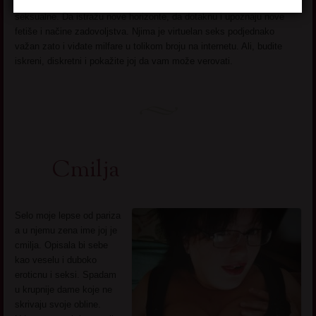
da se otvore, da iskažu svoje fantazije, posebno one duboko
seksualne. Da istražu nove horizonte, da dotaknu i upoznaju nove
fetiše i načine zadovoljstva. Njima je virtuelan seks podjednako
važan zato i viđate milfare u tolikom broju na internetu. Ali, budite
iskreni, diskretni i pokažite joj da vam može verovati.
Cmilja
Selo moje lepse od pariza
a u njemu zena ime joj je
cmilja. Opisala bi sebe
kao veselu i duboko
eroticnu i seksi. Spadam
u krupnije dame koje ne
skrivaju svoje obline.