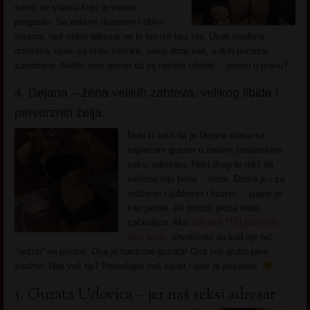
samo ne starica koju je vreme
pregazilo. Sa velikim dupetom i oblim
sisama, naš seksi adresar ne bi bio isti bez nje. Uvek sređena,
doterana, uvek sa malo šminke, seksi donji veš, a duh prirodne
zavodnice. Nešto nam govori da joj nećete odoleti… jesmo u pravu?
4. Dejana – žena velikih zahteva, velikog libida i
perverznih želja.
Neki bi rekli da je Dejana dama sa
najvećom guzom u našem januarskom
seksi adresaru. Neki drugi bi rekli da
veličina nije bitna… hmm. Dobra je i za
maženje i ljubljenje i lizanje… sjajno je
kao jastuk. Ali postoji jedna mala
začkoljica. Ako
kliknete TU i proverite
njen profil
, shvatićete da kod nje reč
“nežno“ ne postoji. Ona je hardcore guzata! Ona voli grubo jako
snažno. Nije vaš tip? Poslušajte naš savet i ipak je pozovite.
5. Guzata Udovica – jer naš seksi adresar