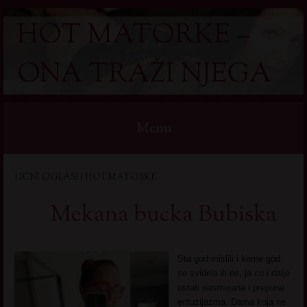
HOT MATORKE –
ONA TRAŽI NJEGA
Menu
Skip
LIČNI OGLASI | HOTMATORKE
to
content
Mekana bucka Bubiska
Sta god mislili i kome god
se svidela ili ne, ja cu i dalje
ostati nasmejana i prepuna
entuzijazma. Dama koja ne