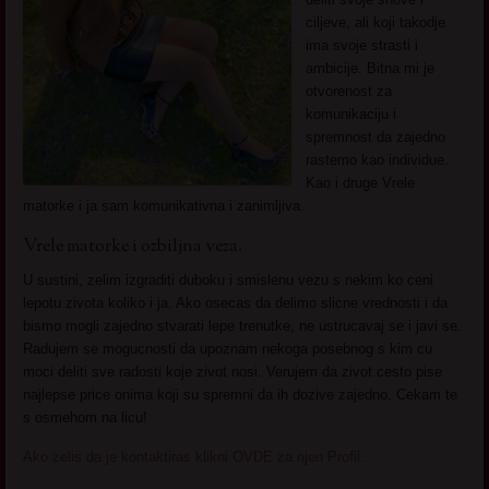
ciljeve, ali koji takodje
ima svoje strasti i
ambicije. Bitna mi je
otvorenost za
komunikaciju i
spremnost da zajedno
rastemo kao individue.
Kao i druge Vrele
matorke i ja sam komunikativna i zanimljiva.
Vrele matorke i ozbiljna veza.
U sustini, zelim izgraditi duboku i smislenu vezu s nekim ko ceni
lepotu zivota koliko i ja. Ako osecas da delimo slicne vrednosti i da
bismo mogli zajedno stvarati lepe trenutke, ne ustrucavaj se i javi se.
Radujem se mogucnosti da upoznam nekoga posebnog s kim cu
moci deliti sve radosti koje zivot nosi. Verujem da zivot cesto pise
najlepse price onima koji su spremni da ih dozive zajedno. Cekam te
s osmehom na licu!
Ako zelis da je kontaktiras klikni OVDE za njen Profil.