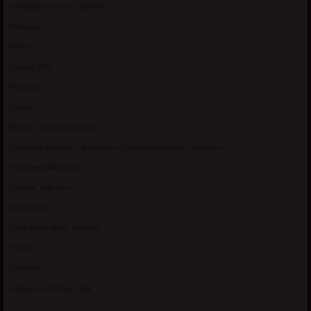
Gospodje za sex – Ljubimka
Vickasta
Selma
Lagana Vixy
Manuela
Nadina
Briana, cuckold bracni par
Umetnost gledanja: milf matorke i Erotski voajerizam za parove
Usamljena Dlakavica
Persida, fetis sms
Razvratnica
Zena dobre duse, Marcika
Zverka
Transica
Jelisava, zena bez stida