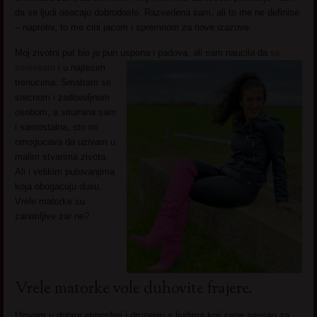
da se ljudi osecaju dobrodoslo. Razvedena sam, ali to me ne definise
– naprotiv, to me cini jacom i spremnom za nove izazove.
Moj zivotni put bio je pun uspona i padova, ali sam naucila da
se
smeskam
i u
najtezim
trenucima. Smatram se
srecnom i zadovoljnom
osobom, a situirana sam
i samostalna, sto mi
omogucava da uzivam u
malim stvarima zivota.
Ali i velikim putovanjima
koja obogacuju dusu.
Vrele matorke su
zanimljive zar ne?
Vrele matorke vole duhovite frajere.
Uzivam u dobroj atmosferi i druzenju s ljudima koji cene smisao za