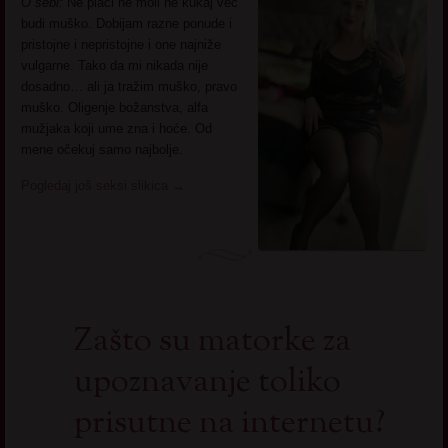
O sebi:
Ne plači ne moli ne kukaj već
budi muško. Dobijam razne ponude i
pristojne i nepristojne i one najniže
vulgarne. Tako da mi nikada nije
dosadno… ali ja tražim muško, pravo
muško. Oligenje božanstva, alfa
mužjaka koji ume zna i hoće. Od
mene očekuj samo najbolje.
Pogledaj još seksi slikica
→
Zašto su matorke za
upoznavanje toliko
prisutne na internetu?