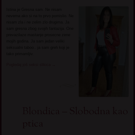
Istina je Gresna sam. Ne nisam
neverna ako si na to prvo pomislio. Ne
nisam zla i ne zelim zlo drugima. Ja
sam gresna zbog svojih fantazija. One
prevazilaze mastanje prosecne zene
mojih godina. Ja sam jedan veliki
seksualni taboo.. ja sam greh koji je
tako primamljiv.
Pogledaj još seksi slikica
→
Blondica – Slobodna kao
ptica