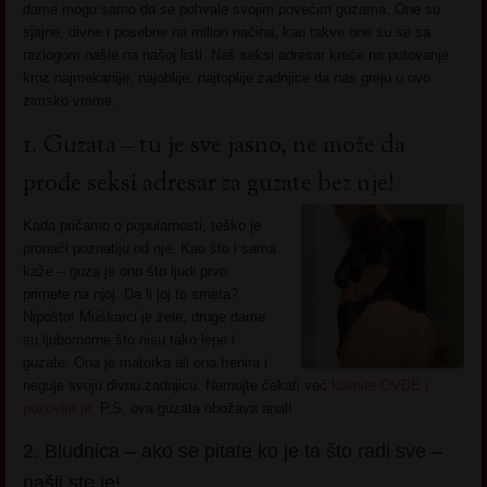
dame mogu samo da se pohvale svojim povećim guzama. One su
sjajne, divne i posebne na milion načina, kao takve one su se sa
razlogom našle na našoj listi. Naš seksi adresar kreće na putovanje
kroz najmekanije, najoblije, najtoplije zadnjice da nas greju u ovo
zimsko vreme.
1. Guzata – tu je sve jasno, ne može da
prođe seksi adresar za guzate bez nje!
Kada pričamo o popularnosti, teško je
pronaći poznatiju od nje. Kao što i sama
kaže – guza je ono što ljudi prvo
primete na njoj. Da li joj to smeta?
Nipošto! Muškarci je žele, druge dame
su ljubomorne što nisu tako lepe i
guzate. Ona je matorka ali ona trenira i
neguje svoju divnu zadnjicu. Nemojte čekati već
kliknite OVDE i
pozovite je
. P.S. ova guzata obožava anal!
2. Bludnica – ako se pitate ko je ta što radi sve –
našli ste je!