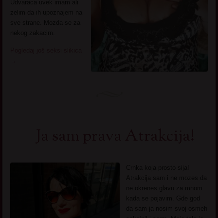
Udvaraca uvek imam ali
zelim da ih upoznajem na
sve strane. Mozda se za
nekog zakacim.
Pogledaj još seksi slikica
→
Ja sam prava Atrakcija!
Crnka koja prosto sija!
Atrakcija sam i ne mozes da
ne okrenes glavu za mnom
kada se pojavim. Gde god
da sam ja nosim svoj osmeh