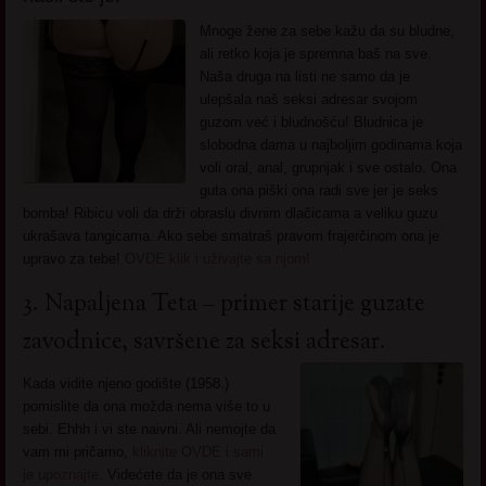
Mnoge žene za sebe kažu da su bludne,
ali retko koja je spremna baš na sve.
Naša druga na listi ne samo da je
ulepšala naš seksi adresar svojom
guzom već i bludnošću! Bludnica je
slobodna dama u najboljim godinama koja
voli oral, anal, grupnjak i sve ostalo. Ona
guta ona piški ona radi sve jer je seks
bomba! Ribicu voli da drži obraslu divnim dlačicama a veliku guzu
ukrašava tangicama. Ako sebe smatraš pravom frajerčinom ona je
upravo za tebe!
OVDE klik i uživajte sa njom!
3. Napaljena Teta – primer starije guzate
zavodnice, savršene za seksi adresar.
Kada vidite njeno godište (1958.)
pomislite da ona možda nema više to u
sebi. Ehhh i vi ste naivni. Ali nemojte da
vam mi pričamo,
kliknite OVDE i sami
je upoznajte
. Videćete da je ona sve