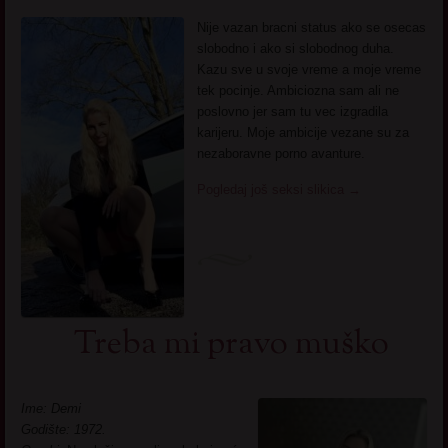
Nije vazan bracni status ako se osecas
slobodno i ako si slobodnog duha.
Kazu sve u svoje vreme a moje vreme
tek pocinje. Ambiciozna sam ali ne
poslovno jer sam tu vec izgradila
karijeru. Moje ambicije vezane su za
nezaboravne porno avanture.
Pogledaj još seksi slikica
→
Treba mi pravo muško
Ime: Demi
Godište: 1972.