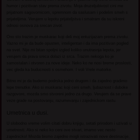
humor i pozitivan stav prema zivotu. Moja druzeljubivost cini me
prijatnom sagovornicom, spremnom da saslusam i podelim smeh s
prijateljima. Verujem u lepotu prijateljstva i smatram da su iskreni
odnosi osnova za srecan zivot.
Ono sto trazim je muskarac koji deli moj entuzijazam prema zivotu.
Vazno mi je da bude opusten, inteligentan i da ima pozitivan pogled
na svet. Nije mi bitan spoljni izgled koliko unutrasnja lepota, jer
verujem da prava sreca dolazi iz srca. Trazim nekoga ko je
samostalan i otvoren za nove ideje. Neko ko ne nosi breme proslosti,
vec gleda ka buducnosti s osmehom. I voli Vrele matorke.
Bitno mi je da budemo podrska jedno drugom i da zajedno gradimo
lepe trenutke. Ako si muskarac koji ceni smeh, ljubaznost i duboke
razgovore, mozda smo stvoreni jedno za drugo. Verujem da se prave
veze grade na postovanju, razumevanju i zajednickom rastu.
Umetnica u dusi.
U slobodno vreme volim citati dobru knjigu, setati prirodom i uzivati u
umetnosti. Ako si neko ko ceni ove stvari, imamo vec nesto
zajednicko! Mozda bismo zajedno mogli istrazivati nove destinacije,