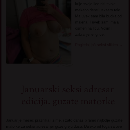
krije svoje lice niti svoje
mekano debeljuskasto telo.
Ma uvek sam bila bucka od
malena. I uvek sam imala
osmeh na licu. Volim i
zabranjene igrice.
Pogledaj još seksi slikica
→
Januarski seksi adresar
edicija: guzate matorke
Januar je mesec praznika i zime, i zato danas biramo najbolje guzate
matorke za seksi adresar jer guze greju dušu. Daleko od toga sa ove