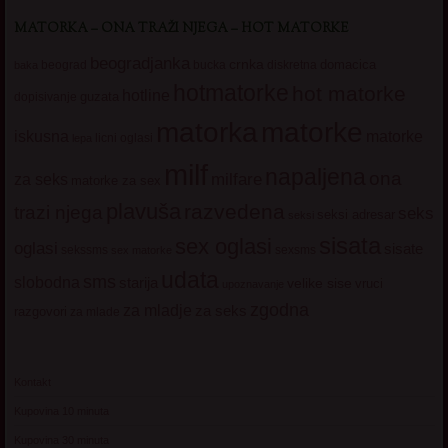
MATORKA – ONA TRAŽI NJEGA – HOT MATORKE
beogradjanka
crnka
domacica
beograd
baka
bucka
diskretna
hotmatorke
hot matorke
hotline
guzata
dopisivanje
matorke
matorka
iskusna
matorke
licni oglasi
lepa
milf
napaljena
ona
milfare
za seks
matorke za sex
plavuša
razvedena
trazi njega
seks
seksi adresar
seksi
sisata
sex oglasi
oglasi
sisate
sekssms
sexsms
sex matorke
udata
sms
slobodna
starija
velike sise
vruci
upoznavanje
zgodna
za mladje
za seks
razgovori
za mlade
Kontakt
Kupovina 10 minuta
Kupovina 30 minuta