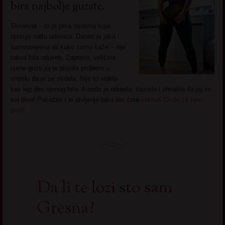
bira najbolje guzate.
Skromna – to je prva osobina koja
opisuje našu udovicu. Danas je jaka i
samouverena ali kako sama kaže – nije
takva bila oduvek. Zapravo, veličina
njene guze joj je pravila problem u
smislu da je se stidela. Nije to videla
kao lep deo njenog tela. A onda je odrasla, sazrela i shvatila da joj se
svi dive! Pokažite i vi divljenje tako što ćete
kliknuti Ovde za njen
profil.
Da li te lozi sto sam
Gresna?