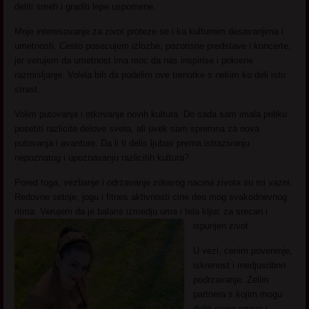
deliti smeh i graditi lepe uspomene.
Moje interesovanje za zivot proteze se i ka kulturnim desavanjima i
umetnosti. Cesto posecujem izlozbe, pozorisne predstave i koncerte,
jer verujem da umetnost ima moc da nas inspirise i pokrene
razmisljanje. Volela bih da podelim ove trenutke s nekim ko deli istu
strast.
Volim putovanja i otkrivanje novih kultura. Do sada sam imala priliku
posetiti razlicite delove sveta, ali uvek sam spremna za nova
putovanja i avanture. Da li ti delis ljubav prema istrazivanju
nepoznatog i upoznavanju razlicitih kultura?
Pored toga, vezbanje i odrzavanje zdravog nacina zivota su mi vazni.
Redovne setnje, jogu i fitnes aktivnosti cine deo mog svakodnevnog
ritma. Verujem da je balans izmedju uma i tela kljuc za srecan i
ispunjen zivot.
U vezi, cenim poverenje,
iskrenost i medjusobno
podrzavanje. Zelim
partnera s kojim mogu
deliti svoje snove i