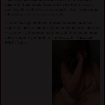
samo hvalim i lupetam zao mi vas je. Zivite u zabludi ako vam je
tako lakse. Svi oni drugi koji su ocarani mojim telom i mojim stasom
dobrodosli su
da mi se jave na Oglas Ovde
.
Zena sam koja nije rob nikome, nikakvim obavezama, uvek sam tu
da prihvatim poziv onih me zele. Can ni moj muz ne moze, niti zeli da
me zaustavi u zelji da ispunim svoje fantazije. Ne pita se on mnogo
zato ga ni necemo spominjati, nema potrebe za tim. Danas sam
SAMO JA bitna.