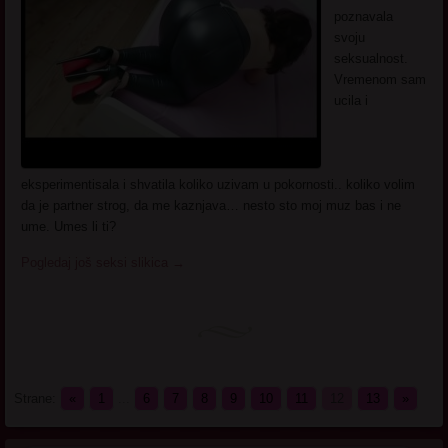
poznavala
svoju
seksualnost.
Vremenom sam
ucila i
eksperimentisala i shvatila koliko uzivam u pokornosti.. koliko volim
da je partner strog, da me kaznjava… nesto sto moj muz bas i ne
ume. Umes li ti?
Pogledaj još seksi slikica
→
Strane:
«
1
...
6
7
8
9
10
11
12
13
»