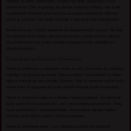
Vatrene su žene, strastvene u svemu što rade, uključujući i svoj
intimni život. One ne pristaju na obične i rutinske odnose, već žude
za dubokom fizičkom povezanošću sa svojim partnerima. Njihova
strast je zarazna i čini svaki trenutak u spavaćoj sobi uzbuđujućim.
Kreativne uvek i svuda i spremne da eksperimentišu u sexu. Ne boje
se isprobati nove stvari i donose osveženje u svoje intimne odnose.
Ova kreativnost čini svaki trenutak u spavaćoj sobi uzbudljivim i
nikada dosadnim.
Dame za sex su Zahtevne i Posvećene.
Dame su zahtevne u najboljem smislu te reči. One znaju da zaslužuju
najbolje i ne pristaju na manje. Njihova strast i senzualnost su odraz
njihove unutrašnje jake prirode i ličnosti. One su spremne uložiti trud i
vreme kako bi osigurale da svaki intimni trenutak bude izvanredan.
Dame su zahtevne kada su u pitanju i ljubavni partneri. Sa njima ne
traže samo fizičku privlačnost, već i emocionalnu povezanost. Zbog
svoje prefinjenosti i samopouzdanja, one privlače najbolje frajere –
one koji cene njihovu lepotu i dubinu karaktera.
Dame su prefinjene žene – ovo odražava suštinu tih posebnih