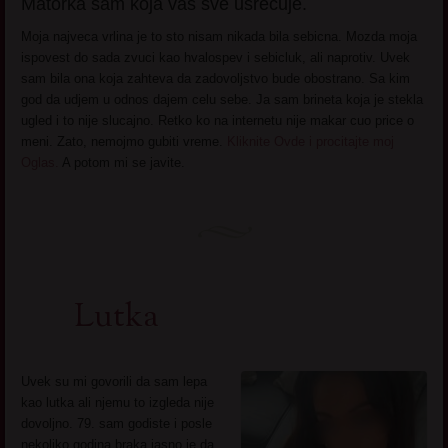
Matorka sam koja vas sve usrecuje.
Moja najveca vrlina je to sto nisam nikada bila sebicna. Mozda moja
ispovest do sada zvuci kao hvalospev i sebicluk, ali naprotiv. Uvek
sam bila ona koja zahteva da zadovoljstvo bude obostrano. Sa kim
god da udjem u odnos dajem celu sebe. Ja sam brineta koja je stekla
ugled i to nije slucajno. Retko ko na internetu nije makar cuo price o
meni. Zato, nemojmo gubiti vreme.
Kliknite Ovde i procitajte moj
Oglas.
A potom mi se javite.
Lutka
Uvek su mi govorili da sam lepa
kao lutka ali njemu to izgleda nije
dovoljno. 79. sam godiste i posle
nekoliko godina braka jasno je da