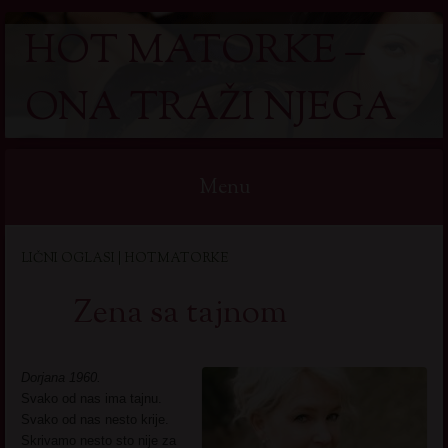
HOT MATORKE –
ONA TRAŽI NJEGA
Menu
Skip
LIČNI OGLASI | HOTMATORKE
to
content
Zena sa tajnom
Dorjana 1960.
Svako od nas ima tajnu.
Svako od nas nesto krije.
Skrivamo nesto sto nije za