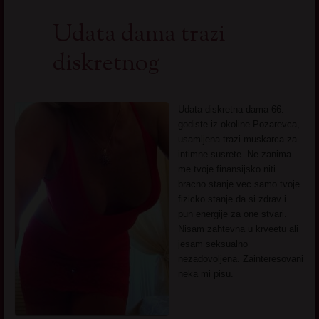
Udata dama trazi
diskretnog
Udata diskretna dama 66.
godiste iz okoline Pozarevca,
usamljena trazi muskarca za
intimne susrete. Ne zanima
me tvoje finansijsko niti
bracno stanje vec samo tvoje
fizicko stanje da si zdrav i
pun energije za one stvari.
Nisam zahtevna u krveetu ali
jesam seksualno
nezadovoljena. Zainteresovani
neka mi pisu.