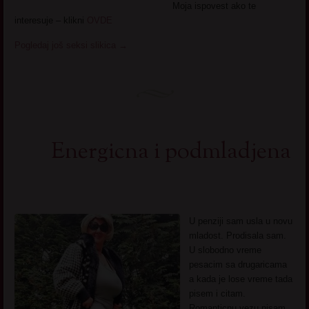
Moja ispovest ako te
interesuje – klikni
OVDE
Pogledaj još seksi slikica
→
Energicna i podmladjena
U penziji sam usla u novu
mladost. Prodisala sam.
U slobodno vreme
pesacim sa drugaricama
a kada je lose vreme tada
pisem i citam.
Romanticnu vezu nisam