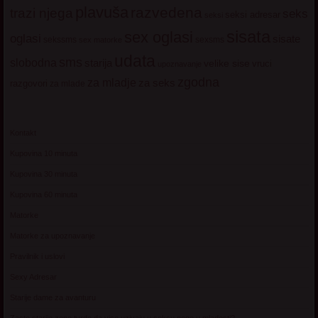
plavuša
razvedena
trazi njega
seks
seksi adresar
seksi
sisata
sex oglasi
oglasi
sisate
sekssms
sexsms
sex matorke
udata
sms
slobodna
starija
velike sise
vruci
upoznavanje
zgodna
za mladje
za seks
razgovori
za mlade
Kontakt
Kupovina 10 minuta
Kupovina 30 minuta
Kupovina 60 minuta
Matorke
Matorke za upoznavanje
Pravilnik i uslovi
Sexy Adresar
Starije dame za avanturu