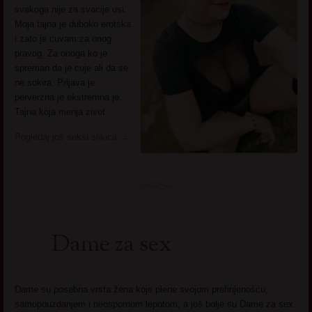
svakoga nije za svacije usi.
Moja tajna je duboko erotska
i zato je cuvam za onog
pravog. Za onoga ko je
spreman da je cuje ali da se
ne sokira. Prljava je
perverzna je ekstremna je.
Tajna koja menja zivot.
Pogledaj još seksi slikica
→
Dame za sex
Dame su posebna vrsta žena koje plene svojom prefinjenošću,
samopouzdanjem i neospornom lepotom, a još bolje su Dame za sex.