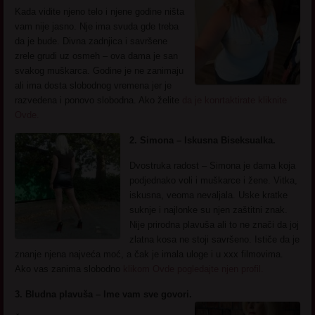
Kada vidite njeno telo i njene godine ništa
vam nije jasno. Nje ima svuda gde treba
da je bude. Divna zadnjica i savršene
zrele grudi uz osmeh – ova dama je san
svakog muškarca. Godine je ne zanimaju
ali ima dosta slobodnog vremena jer je
razvedena i ponovo slobodna. Ako želite
da je konrtaktirate kliknite
Ovde.
2. Simona – Iskusna Biseksualka.
Dvostruka radost – Simona je dama koja
podjednako voli i muškarce i žene. Vitka,
iskusna, veoma nevaljala. Uske kratke
suknje i najlonke su njen zaštitni znak.
Nije prirodna plavuša ali to ne znači da joj
zlatna kosa ne stoji savršeno. Ističe da je
znanje njena najveća moć, a čak je imala uloge i u xxx filmovima.
Ako vas zanima slobodno
klikom Ovde pogledajte njen profil.
3. Bludna plavuša – Ime vam sve govori.