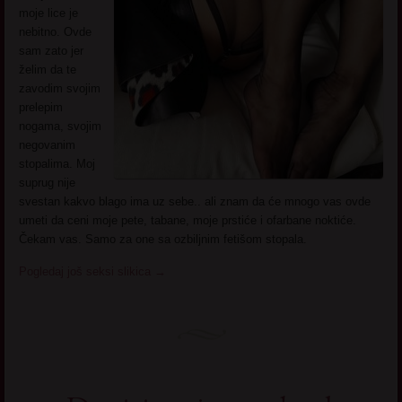
moje lice je
nebitno. Ovde
sam zato jer
želim da te
zavodim svojim
prelepim
nogama, svojim
negovanim
stopalima. Moj
suprug nije
svestan kakvo blago ima uz sebe.. ali znam da će mnogo vas ovde
umeti da ceni moje pete, tabane, moje prstiće i ofarbane noktiće.
Čekam vas. Samo za one sa ozbiljnim fetišom stopala.
Pogledaj još seksi slikica
→