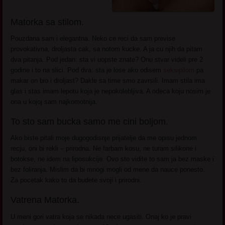
Matorka sa stilom.
Pouzdana sam i elegantna. Neko ce reci da sam previse
provokativna, droljasta cak, sa notom kucke. A ja cu njih da pitam
dva pitanja. Pod jedan: sta vi uopste znate? Onu stvar videli pre 2
godine i to na slici. Pod dva: sta je lose ako odisem
seksipilom
pa
makar on bio i droljast? Dakle sa time smo zavrsili. Imam stila ima
glas i stas imam lepotu koja je nepokolebljiva. A odeca koju nosim je
ona u kojoj sam najkomotnija.
To sto sam bucka samo me cini boljom.
Ako biste pitali moje dugogodisnje prijatelje da me opisu jednom
recju, oni bi rekli – prirodna. Ne farbam kosu, ne turam silikone i
botokse, ne idem na liposukcije. Ovo sto vidite to sam ja bez maske i
bez foliranja. Mislim da bi mnogi mogli od mene da nauce ponesto.
Za pocetak kako to da budete svoji i prirodni.
Vatrena Matorka.
U meni gori vatra koja se nikada nece ugasiti. Onaj ko je pravi