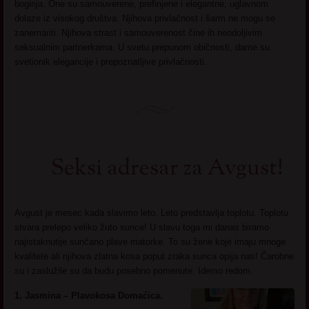
boginja. One su samouverene, prefinjene i elegantne, uglavnom
dolaze iz visokog društva. Njihova privlačnost i šarm ne mogu se
zanemariti. Njihova strast i samouverenost čine ih neodoljivim
seksualnim partnerkama. U svetu prepunom običnosti, dame su
svetionik elegancije i prepoznatljive privlačnosti.
Seksi adresar za Avgust!
Avgust je mesec kada slavimo leto. Leto predstavlja toplotu. Toplotu
stvara prelepo veliko žuto sunce! U slavu toga mi danas biramo
najistaknutije sunčano plave matorke. To su žene koje imaju mnoge
kvalitete ali njihova zlatna kosa poput zraka sunca opija nas! Čarobne
su i zaslužile su da budu posebno pomenute. Idemo redom.
1. Jasmina – Plavokosa Domaćica.