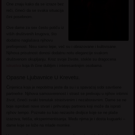
One znaju kako da se izraze bez
reči, čineći da se svaka situacija
čini posebnom.
Ove dame za sex često potiču iz
viših društvenih krugova, što
dodatno naglašava njihovu
prefinjenost. Nisu samo lepe, već su i obrazovane i kultivisane.
Njihova prisutnost donosi dodatnu notu elegancije svakom
društvenom okupljanju. Kroz svoje živote, stekle su dragocena
iskustva
koja ih čine dubljim i interesantnijim osobama.
Opasne Ljubavnice U Krevetu.
Činjenica koja je nepobitna jeste da su i u spavaćoj sobi savršene
partnerke. Njihova samouverenost i strast se prelivaju u njihov intimni
život, čineći svaki trenutak strastvenim i nezaboravnim. Dame se ne
boje isprobati nove stvari i prihvataju partnera koji može da isprati
njihov tempo. Poznate su kao nezasite droljice koje se ne plaše
izazova, fetiša, eksperimentisanja. Među njima je i dosta kuguarki –
dame koje se lože na mlade momke.