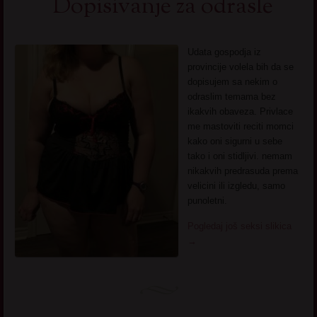
Dopisivanje za odrasle
Udata gospodja iz
provincije volela bih da se
dopisujem sa nekim o
odraslim temama bez
ikakvih obaveza. Privlace
me mastoviti reciti momci
kako oni sigurni u sebe
tako i oni stidljivi. nemam
nikakvih predrasuda prema
velicini ili izgledu, samo
punoletni.
Pogledaj još seksi slikica
→