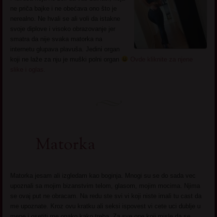
ne priča bajke i ne obećava ono što je
nerealno. Ne hvali se ali voli da istakne
svoje diplove i visoko obrazovanje jer
smatra da nije svaka matorka na
internetu glupava plavuša. Jedini organ
koji ne laže za nju je muški polni organ
Ovde kliknite za njene
slike i oglas.
Matorka
Matorka jesam ali izgledam kao boginja. Mnogi su se do sada vec
upoznali sa mojim bizanstvim telom, glasom, mojim mocima. Njima
se ovaj put ne obracam. Na redu ste svi vi koji niste imali tu cast da
me upoznate. Kroz ovu kratku ali seksi ispovest vi cete uci dublje u
mene i osetiti me onako kako treba. Za sve one koji misle da se