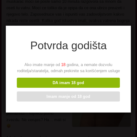
muskarac moci se posle samo 10 minuta razgovora sa mnom da
oseti tu vatru. Moci ce toliko da je opipa da ce ona ubrzo preuzeti i
njegovo telo. Zaposednuce vas i ispuniti vas zadovoljstvom kakvo
nikada niste osetili. Koliko god iskustva imali, ovakva vatrena boginja
je jedinstvena.
Nevaljala i Iskusna.
Potvrda godišta
Ko bi reko da sam nekada u
klinackim godinama cak bila i
povucena streberka. Ali sta sam
Ako imate manje od
18
godina, a nemate dozvolu
tada znala. Tek kasnije kada sam
roditelja/staratelja, odmah prekinite sa korišćenjem usluge
se razvila i pocela da osvajam
najvece frajere
svojim oblinama
DA imam 18 god
skontala sam ko sam. Postala
sam opasno nevaljala kakva sam
Imam manje od 18 god
danas, a iskustvo sam gradila
godinama. Moje znanje
prevazilazi i najvecu porno
zvezdu. Ne verujes? Ha… mali si