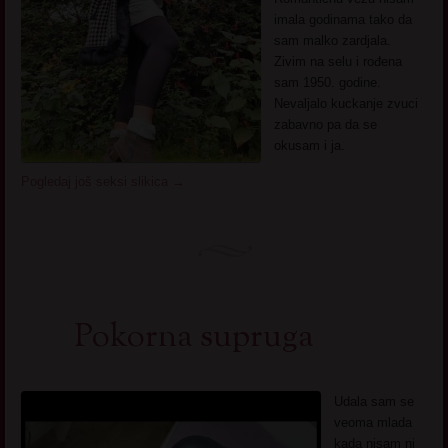
imala godinama tako da
sam malko zardjala.
Zivim na selu i rođena
sam 1950. godine.
Nevaljalo kuckanje zvuci
zabavno pa da se
okusam i ja.
Pogledaj još seksi slikica
→
Pokorna supruga
Udala sam se
veoma mlada
kada nisam ni