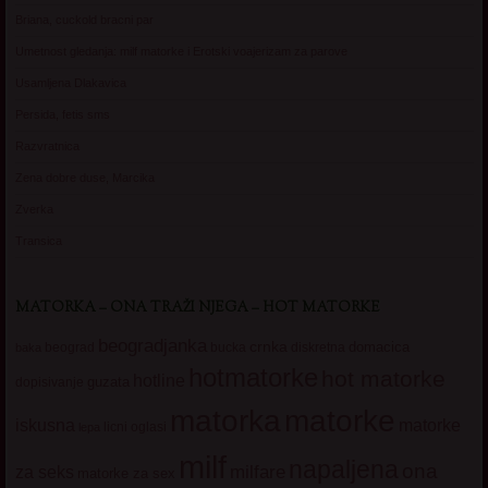
Briana, cuckold bracni par
Umetnost gledanja: milf matorke i Erotski voajerizam za parove
Usamljena Dlakavica
Persida, fetis sms
Razvratnica
Zena dobre duse, Marcika
Zverka
Transica
MATORKA – ONA TRAŽI NJEGA – HOT MATORKE
beogradjanka
crnka
domacica
beograd
baka
bucka
diskretna
hotmatorke
hot matorke
hotline
guzata
dopisivanje
matorke
matorka
iskusna
matorke
licni oglasi
lepa
milf
napaljena
ona
milfare
za seks
matorke za sex