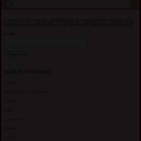
UNESI SVOJU EMAIL ADRESU DA SE PRIJAVIS NA OVAJ SAJT I
DOBIJAS OBAVESTENJA O NOVIM MATORKAMA NA MAILU!
Email*
NAŠE HOT MATORKE
Zdravka
Gospodje za sex – Ljubimka
Vickasta
Selma
Lagana Vixy
Manuela
Nadina