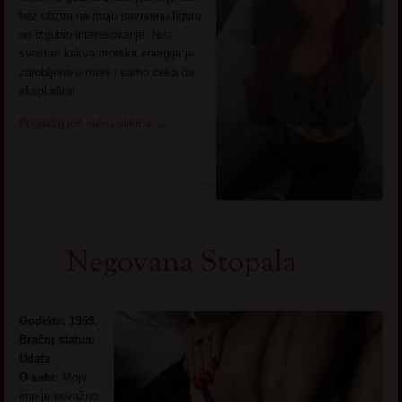
bez obzira na moju savrsenu figuru
on izgubio interesovanje. Nisi
svestan kakva erotska energija je
zarobljena u meni i samo ceka da
eksplodira!
Pogledaj još seksi slikica
→
Negovana Stopala
Godište: 1969.
Bračni status:
Udata
O sebi:
Moje
ime je nevažno,