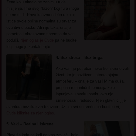
Žena koju nimalo ne zanimju tuđa
mišljenja. Ima svoj “fazon” koji fura i toga
se ne stidi. Provokativna odeća u kojoj
ističe svoje obline normalna su stvar za
ovu divnu bucku. Ali nije laka, ona je
pametna i obrazovana spremna da vas
poduči.
Njen oglas je Ovde
pa ne budite
lenji nego je kontaktirajte.
4. Bez stresa – Bez briga.
Ako vam je potreban neko ko iskreno voli
život, ko je pozitivan i stvara sjajnu
atmosferu – ona je za vas! Mirna duša,
prepuna romantičnih emocija koje
ispunjavaju svaku osobu oko nje
smirenošću i radošću. Njen glavni cilj je
avantura bez ikakvih trzavica. Uz nju svi su srećni pa budite i vi,
Ovde kliknite za njen oglas.
5. Veki – Realna i iskrena.
Plavuša koja ne želi da vas zavlači, koja