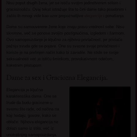
Nisu poput drugih žena, jer se ističu svojim jedinstvenim stilom i
gracioznošću. Ovaj tekst istražuje šta to čini dame tako posebnim i
zašto ih mnogi vide kao uzor prepoznatljive
elegancije
i ponašanja.
Dame su samouverene žene koje znaju pravu vrednost sebe. Nisu
skromne, već se ponose svojim postignućima, izgledom i šarmom.
Ovo samopouzdanje je ključno za njihovu privlačnost, jer privlače
pažnju svuda gde se pojave. One su svesne svoje privlačnosti i
koriste je na prefinjen način kako bi zavodile. Ne stide se svoje
seksualnosti već je ističu šminkom, provokativnom odećom,
koketnim pristupom.
Dame za sex i Graciozna Elegancija.
Elegancija je ključna
karakteristika dama. One se
trude da budu graciozne u
svemu što rade, od načina na
koji hodaju, govore, kako se
oblače. Njihova elegancija ne
dolazi samo iz stila, već iz
unutrašnjeg samopouzdanja.