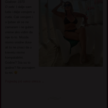
Godiste: 1970.
O sebi:
I dalje sam
luda i dalje verujem u
cuda. Cak verujem i
u ljubav ali se ne
zamaram i ne gubim
vreme ako vidim da
nije to to. Mozda
nismo srodne duse
ali to ne znaci da u
krevetu nismo
kompatabilni.
Godine? Sta su to
godine? Ne poznajem
tu rec
Pogledaj još seksi slikica
→