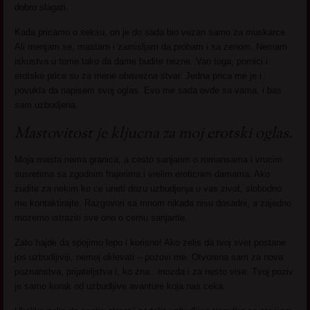
dobro slagati.
Kada pricamo o seksu, on je do sada bio vezan samo za muskarce.
Ali menjam se, mastam i zamisljam da probam i sa zenom. Nemam
iskustva u tome tako da dame budite nezne. Van toga, pornici i
erotske price su za mene obavezna stvar. Jedna prica me je i
povukla da napisem svoj oglas. Evo me sada ovde sa vama, i bas
sam uzbudjena.
Mastovitost je kljucna za moj erotski oglas.
Moja masta nema granica, a cesto sanjarim o romansama i vrucim
susretima sa zgodnim frajerima i vrelim eroticnim damama. Ako
zudite za nekim ko ce uneti dozu uzbudjenja u vas zivot, slobodno
me kontaktirajte. Razgovori sa mnom nikada nisu dosadni, a zajedno
mozemo istraziti sve ono o cemu sanjarite.
Zato hajde da spojimo lepo i korisno! Ako zelis da tvoj svet postane
jos uzbudljiviji, nemoj oklevati – pozovi me. Otvorena sam za nova
poznanstva, prijateljstva i, ko zna.. mozda i za nesto vise. Tvoj poziv
je samo korak od uzbudljive avanture koja nas ceka.