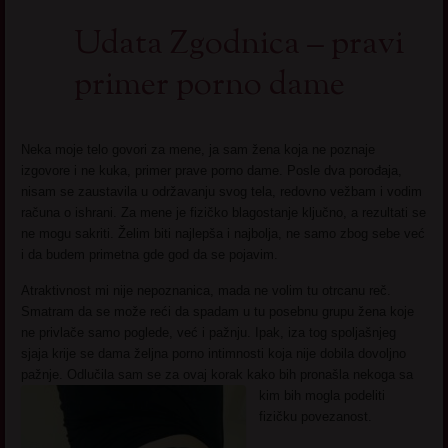
Udata Zgodnica – pravi
primer porno dame
Neka moje telo govori za mene, ja sam žena koja ne poznaje
izgovore i ne kuka, primer prave porno dame. Posle dva porođaja,
nisam se zaustavila u održavanju svog tela, redovno vežbam i vodim
računa o ishrani. Za mene je fizičko blagostanje ključno, a rezultati se
ne mogu sakriti. Želim biti najlepša i najbolja, ne samo zbog sebe već
i da budem primetna gde god da se pojavim.
Atraktivnost mi nije nepoznanica, mada ne volim tu otrcanu reč.
Smatram da se može reći da spadam u tu posebnu grupu žena koje
ne privlače samo poglede, već i pažnju. Ipak, iza tog spoljašnjeg
sjaja krije se dama željna porno intimnosti koja nije dobila dovoljno
pažnje. Odlučila sam se za ovaj korak kako
bih pronašla nekoga sa
kim bih mogla podeliti
fizičku povezanost.