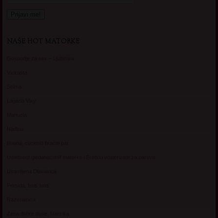
NAŠE HOT MATORKE
Gospodje za sex – Ljubimka
Vickasta
Selma
Lagana Vixy
Manuela
Nadina
Briana, cuckold bracni par
Umetnost gledanja: milf matorke i Erotski voajerizam za parove
Usamljena Dlakavica
Persida, fetis sms
Razvratnica
Zena dobre duse, Marcika