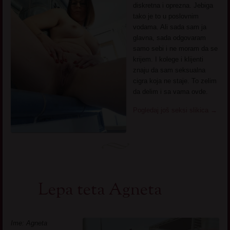
diskretna i oprezna. Jebiga
tako je to u poslovnim
vodama. Ali sada sam ja
glavna, sada odgovaram
samo sebi i ne moram da se
krijem. I kolege i klijenti
znaju da sam seksualna
cigra koja ne staje. To zelim
da delim i sa vama ovde.
Pogledaj još seksi slikica
→
Lepa teta Agneta
Ime: Agneta