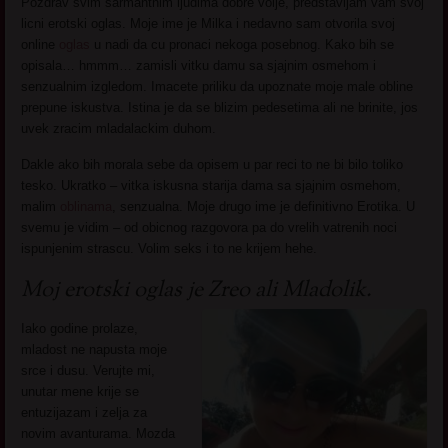
Pozdrav svim sarmantnim ljudima dobre volje, predstavljam vam svoj
licni erotski oglas. Moje ime je Milka i nedavno sam otvorila svoj
online
oglas
u nadi da cu pronaci nekoga posebnog. Kako bih se
opisala… hmmm… zamisli vitku damu sa sjajnim osmehom i
senzualnim izgledom. Imacete priliku da upoznate moje male obline
prepune iskustva. Istina je da se blizim pedesetima ali ne brinite, jos
uvek zracim mladalackim duhom.
Dakle ako bih morala sebe da opisem u par reci to ne bi bilo toliko
tesko. Ukratko – vitka iskusna starija dama sa sjajnim osmehom,
malim
oblinama
, senzualna. Moje drugo ime je definitivno Erotika. U
svemu je vidim – od obicnog razgovora pa do vrelih vatrenih noci
ispunjenim strascu. Volim seks i to ne krijem hehe.
Moj erotski oglas je Zreo ali Mladolik.
Iako godine prolaze,
mladost ne napusta moje
srce i dusu. Verujte mi,
unutar mene krije se
entuzijazam i zelja za
novim avanturama. Mozda