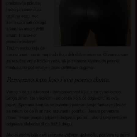
predstavlja pokušaj
traženja zamene za
ozbiljnu vezu, već
želim upoznati nekoga
s kim bih mogla deliti
strast. I naravno
porno uzbuđenje.
Tražim osobu koja će
me razumeti, ceniti moj trud i koja deli slične interese. Otvorena sam
za različite vrste fizičkih veza, ali je za mene ključno da postoji
međusobno poštovanje i jasno definisani dogovori.
Perverzna sam kao i sve porno dame.
Verujem da su iskrenost i transparentnost ključni za svaki odnos.
Stoga želim iste vrednosti i od osobe koja će odgovoriti na ovaj
oglas. Spremna sam da se otvorim i podelim svoje fantazije i fetiše
sa nekim ko će ih istinski razumeti i podržati. Jesam perverzna
dama, jesam pomalo prljava i droljasta, porno… ako ti tako nešto ne
odgovara slobodan si da tražiš drugu.
Ako si osoba koja ceni i razume važnost diskrecije, pozivam te da mi