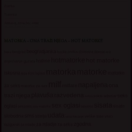
Zverka
Transica
Jelisava, zena bez stida
MATORKA – ONA TRAŽI NJEGA – HOT MATORKE
beogradjanka
crnka
domacica
beograd
baka
bucka
diskretna
hotmatorke
hot matorke
hotline
guzata
dopisivanje
matorke
matorka
iskusna
matorke
licni oglasi
lepa
milf
napaljena
ona
milfare
za seks
matorke za sex
plavuša
razvedena
trazi njega
seks
seksi adresar
seksi
sisata
sex oglasi
oglasi
sisate
sekssms
sexsms
sex matorke
udata
sms
slobodna
starija
velike sise
vruci
upoznavanje
zgodna
za mladje
za seks
razgovori
za mlade