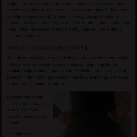
Međutim, to ne znači da ne mogu imati svoj život, ispunjen strašću i
uzbuđenjem. Naprotiv, moja roditeljska uloga me motiviše da budem
još bolja verzija sebe. Na taj način bih svojoj deci pružila primer
snažne i nezavisne žene. Ali pre svega želim da se skoncentrišem na
mene i tebe, na naše porno snove. Poštuj moju želju za sktriktno
fizičkim uzbuđenjima.
Posvećena poslu i svojoj profesiji.
Kada nisam nevaljala sa svojim ljubavnicima, posvećena sam svojoj
profesiji. Radim u oblasti koja me ispunjava i daje mi priliku da
razvijam svoje kreativne sposobnosti. Pronašla sam sebe u fizičkoj
atkivnosti i držim kako grupne tako i individualne treninge, pre svega
za dame mojih godina. Smatram
se uspešnom ženom,
ali to me ne sprečava
da tražim dodatne
izazove i zadovoljstva
u životu.
Ovaj oglas ne