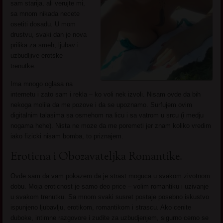
sam starija, ali verujte mi,
sa mnom nikada necete
osetiti dosadu. U mom
drustvu, svaki dan je nova
prilika za smeh, ljubav i
uzbudljive erotske
trenutke.
Ima mnogo oglasa na
internetu i zato sam i rekla – ko voli nek izvoli. Nisam ovde da bih
nekoga molila da me pozove i da se upoznamo. Surfujem ovim
digitalnim talasima sa osmehom na licu i sa vatrom u srcu (i medju
nogama hehe). Nista ne moze da me poremeti jer znam koliko vredim
iako fizicki nisam bomba, to priznajem.
Eroticna i Obozavateljka Romantike.
Ovde sam da vam pokazem da je strast moguca u svakom zivotnom
dobu. Moja eroticnost je samo deo price – volim romantiku i uzivanje
u svakom trenutku. Sa mnom svaki susret postaje posebno iskustvo
ispunjeno ljubavlju, erotikom, romantikom i strascu. Ako cenite
duboke, intimne razgovore i zudite za uzbudjenjem, sigurno cemo se