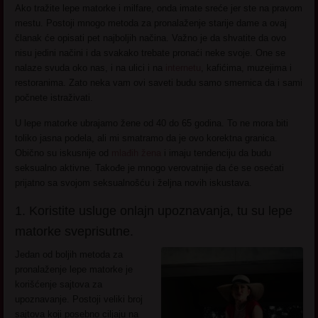
Ako tražite lepe matorke i milfare, onda imate sreće jer ste na pravom
mestu. Postoji mnogo metoda za pronalaženje starije dame a ovaj
članak će opisati pet najboljih načina. Važno je da shvatite da ovo
nisu jedini načini i da svakako trebate pronaći neke svoje. One se
nalaze svuda oko nas, i na ulici i na
internetu
, kafićima, muzejima i
restoranima. Zato neka vam ovi saveti budu samo smernica da i sami
počnete istraživati.
U lepe matorke ubrajamo žene od 40 do 65 godina. To ne mora biti
toliko jasna podela, ali mi smatramo da je ovo korektna granica.
Obično su iskusnije od
mlađih žena
i imaju tendenciju da budu
seksualno aktivne. Takođe je mnogo verovatnije da će se osećati
prijatno sa svojom seksualnošću i željna novih iskustava.
1. Koristite usluge onlajn upoznavanja, tu su lepe
matorke sveprisutne.
Jedan od boljih metoda za
pronalaženje lepe matorke je
korišćenje sajtova za
upoznavanje. Postoji veliki broj
sajtova koji posebno ciljaju na