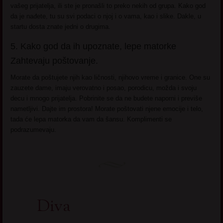
vašeg prijatelja, ili ste je pronašli to preko nekih od grupa. Kako god
da je nađete, tu su svi podaci o njoj i o vama, kao i slike. Dakle, u
startu dosta znate jedni o drugima.
5. Kako god da ih upoznate, lepe matorke
Zahtevaju poštovanje.
Morate da poštujete njih kao ličnosti, njihovo vreme i granice. One su
zauzete dame, imaju verovatno i posao, porodicu, možda i svoju
decu i mnogo prijatelja. Pobrinite se da ne budete naporni i previše
nametljivi. Dajte im prostora! Morate poštovati njene emocije i telo,
tada će lepa matorka da vam da šansu. Komplimenti se
podrazumevaju.
Diva