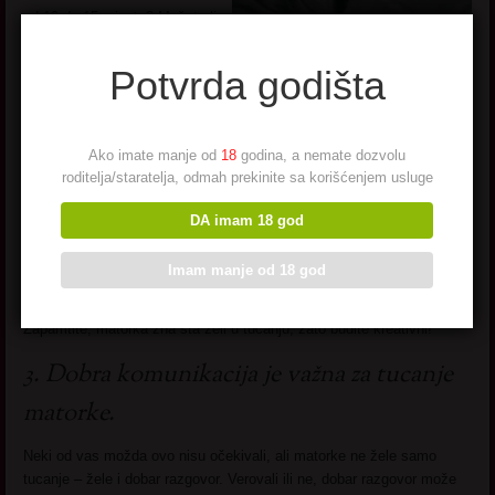
od 10 do 15 minuta? Možete li
održati tempo? Ako možete –
već imate prednost, ali ako
Potvrda godišta
niste, postoje saveti koji će
vam pomoći da ojačate svoju seksualnu izdržljivost. Pre svega budite
u formi i redovno vežbajte. Ovo može zvučati logično, ali sve to, uz
Ako imate manje od
18
godina, a nemate dozvolu
zdravu ishranu, će vam mnogo pomoći.
roditelja/staratelja, odmah prekinite sa korišćenjem usluge
2. Eksperimentišite – jer klasično je Dosadno.
DA imam 18 god
Eksperimentišite sa različitim seksualnim pozama, ne samo da se
pokažete, već zato što će to promeniti osećaj u njoj. Probajte nove
Imam manje od 18 god
stvari, nova pomagala i seks igračke. Uživajte u svakom potezu i ne
žurite! Niste u trci, putovanje je jednako, ako ne i još važnije, od cilja.
Zapamtite, matorka zna šta želi u tucanju, zato budite kreativni!
3. Dobra komunikacija je važna za tucanje
matorke.
Neki od vas možda ovo nisu očekivali, ali matorke ne žele samo
tucanje – žele i dobar razgovor. Verovali ili ne, dobar razgovor može