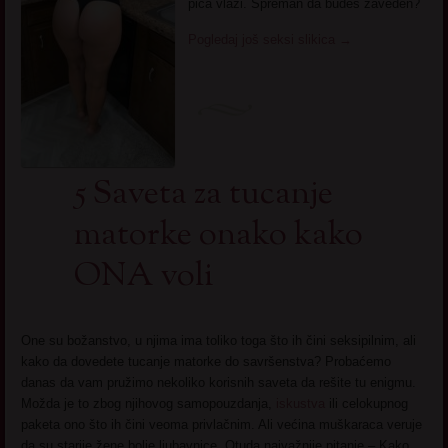
pica vlazi. Spreman da budes zaveden?
Pogledaj još seksi slikica
→
5 Saveta za tucanje
matorke onako kako
ONA voli
One su božanstvo, u njima ima toliko toga što ih čini seksipilnim, ali
kako da dovedete tucanje matorke do savršenstva? Probaćemo
danas da vam pružimo nekoliko korisnih saveta da rešite tu enigmu.
Možda je to zbog njihovog samopouzdanja,
iskustva
ili celokupnog
paketa ono što ih čini veoma privlačnim. Ali većina muškaraca veruje
da su starije žene bolje ljubavnice. Otuda najvažnije pitanje – Kako