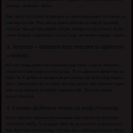
zdravlje, umetnost i slično.
Bez obzira da li želite da flertujete ili samo razgovarate, ovi forumi su
savršeni za vas. Plus, oni se stalno ažuriraju uz pomoć najnovijih
članova, tako da ćete sigurno pronaći nekoga ko vas zanima. Tu se
često sklapaju i prijateljstva za ceo život, ali neretko nastaju i ljubavi.
3. Teretana – slobodne lepe matorke su uglavnom
u teretani.
Ako pre svega preferirate slobodne zrele dame, onda su teretane i
staze za trčanje sjajno mesto za vas. To su uglavnom dame koje se
plaše da ih godine ne pregaze pa pokušavaju da održe svoju figuru u
formi. Zbog straha da će mlađe devojke zauzeti sve slobodne frajere,
one su na trakama za trčanje i naporno rade. Zasucite rukave i
pravac teretana!
4. Koristite društvene mreže za svoju Promociju.
Među najboljim načinima da pronađete lepe matorke je korišćenje
društvenih mreža. To je sjajan način da se povežete sa pojedincima
koji dele vaša interesovanja. Od toga da je dotična poznanica nekog