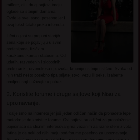
milfare, ali i drugi sajtovi imaju
oglase sa starijim damama.
Ovde je sve jasno, posebno jer i
ovaj tekst čitate preko interneta.
Lični oglasi su prepuni starijih
žena koje se pojavljuju u svim
profesijama, fizičkim
karakteristikama i statusima. Od
udatih, razvedenih i slobodnih,
preko crnki, crvenokosa i plavuša, krupnije i sitnije i slično. Svaka od
njih traži nešto posebno tipa prijateljstvo, vezu ili seks. Izaberite
omiljeni sajt i uživajte u potrazi.
2. Koristite forume i druge sajtove koji Nisu za
upoznavanje.
I dalje smo na internetu jer još jedan odličan način da pronađete lepe
matorke je da koristite forume. Ovi sajtovi su odlični za pronalaženje
pojedinaca sa sličnim interesovanjima vezanim za razne sfere života.
Istina je da neki od njih imaju pod-forume posebno za upoznavanje.
Ali mi pričamo o nekim političkim, religijskim, forumima vezanim za