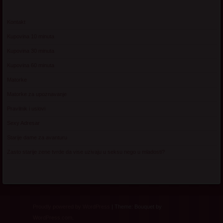
Kontakt
Kupovina 10 minuta
Kupovina 30 minuta
Kupovina 60 minuta
Matorke
Matorke za upoznavanje
Pravilnik i uslovi
Sexy Adresar
Starije dame za avanturu
Zasto starije zene tvrde da vise uzivaju u seksu nego u mladosti?
Proudly powered by WordPress
|
Theme: Bouquet by
WordPress.com
.