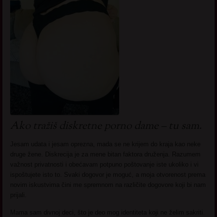
Ako tražiš diskretne porno dame – tu sam.
Jesam udata i jesam oprezna, mada se ne krijem do kraja kao neke
druge žene. Diskrecija je za mene bitan faktora druženja. Razumem
važnost privatnosti i obećavam potpuno poštovanje iste ukoliko i vi
ispoštujete isto to. Svaki dogovor je moguć, a moja otvorenost prema
novim iskustvima čini me spremnom na različite dogovore koji bi nam
prijali.
Mama sam divnoj deci, što je deo mog identiteta koji ne želim sakriti.