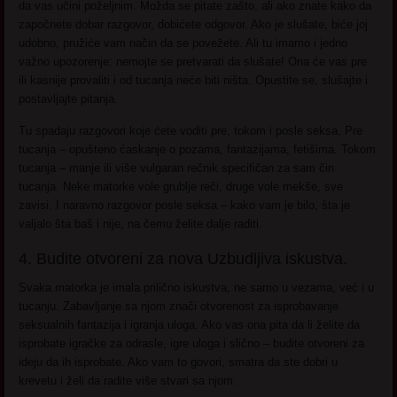
da vas učini poželjnim. Možda se pitate zašto, ali ako znate kako da
započnete dobar razgovor, dobićete odgovor. Ako je slušate, biće joj
udobno, pružiće vam način da se povežete. Ali tu imamo i jedno
važno upozorenje: nemojte se pretvarati da slušate! Ona će vas pre
ili kasnije provaliti i od tucanja neće biti ništa. Opustite se, slušajte i
postavljajte pitanja.
Tu spadaju razgovori koje ćete voditi pre, tokom i posle seksa. Pre
tucanja – opušteno ćaskanje o pozama, fantazijama, fetišima. Tokom
tucanja – manje ili više vulgaran rečnik specifičan za sam čin
tucanja. Neke matorke vole grublje reči, druge vole mekše, sve
zavisi. I naravno razgovor posle seksa – kako vam je bilo, šta je
valjalo šta baš i nije, na čemu želite dalje raditi.
4. Budite otvoreni za nova Uzbudljiva iskustva.
Svaka matorka je imala prilično iskustva, ne samo u vezama, već i u
tucanju. Zabavljanje sa njom znači otvorenost za isprobavanje
seksualnih fantazija i igranja uloga. Ako vas ona pita da li želite da
isprobate igračke za odrasle, igre uloga i slično – budite otvoreni za
ideju da ih isprobate. Ako vam to govori, smatra da ste dobri u
krevetu i želi da radite više stvari sa njom.