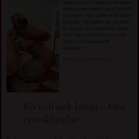
Nekada je bila romantika posle erotika
a danas samo duboko i jako. Pozivam
sve frajere i maco tipove do 60 godina
koji imaju veliki apetit i jos veci libido
da mi pisu i da se upoznamo. Samo
seks i seks i nista osim seksa. Na
bracne i slicne ponude NE
odgovaram.
Pogledaj još seksi slikica
→
Ko voli nek Izvoli – Moj
erotski oglas