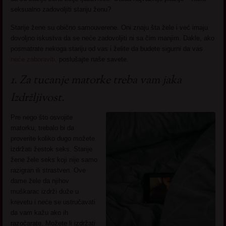
seksualno zadovoljiti stariju ženu?
Starije žene su obično samouverene. Oni znaju šta žele i već imaju
dovoljno iskustva da se neće zadovoljiti ni sa čim manjim. Dakle, ako
posmatrate nekoga stariju od vas i želite da budete sigurni da vas
neće zaboraviti,
poslušajte naše savete.
1. Za tucanje matorke treba vam jaka
Izdržljivost.
Pre nego što osvojite
matorku, trebalo bi da
proverite koliko dugo možete
izdržati žestok seks. Starije
žene žele seks koji nije samo
razigran ili strastven. Ove
dame žele da njihov
muškarac izdrži duže u
krevetu i neće se ustručavati
da vam kažu ako ih
razočarate. Možete li izdržati