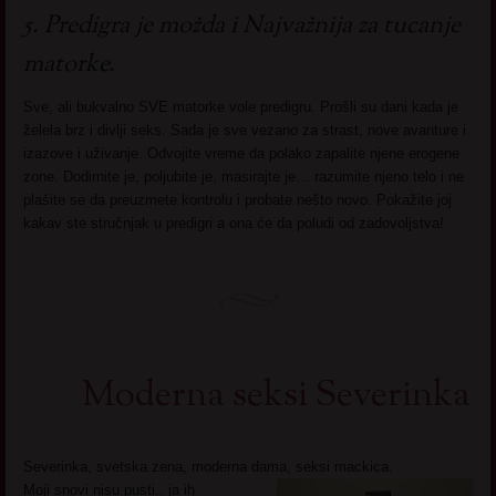
5. Predigra je možda i Najvažnija za tucanje
matorke.
Sve, ali bukvalno SVE matorke vole predigru. Prošli su dani kada je
želela brz i divlji seks. Sada je sve vezano za strast, nove avanture i
izazove i uživanje. Odvojite vreme da polako zapalite njene erogene
zone. Dodirnite je, poljubite je, masirajte je… razumite njeno telo i ne
plašite se da preuzmete kontrolu i probate nešto novo. Pokažite joj
kakav ste stručnjak u predigri a ona će da poludi od zadovoljstva!
Moderna seksi Severinka
Severinka, svetska zena, moderna dama, seksi mackica.
Moji snovi nisu pusti.. ja ih