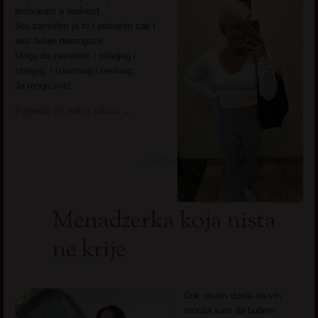
pretvaram u realnost.
Sto zamislim ja to i ostvarim cak i
ako deluje nemoguce.
Mogu da zavedem i mladjeg i
starijeg, i iskusnog i nevinog.
Ja mogu sve!
Pogledaj još seksi slikica
→
Menadzerka koja nista
ne krije
Dok nisam dosla na vrh
morala sam da budem