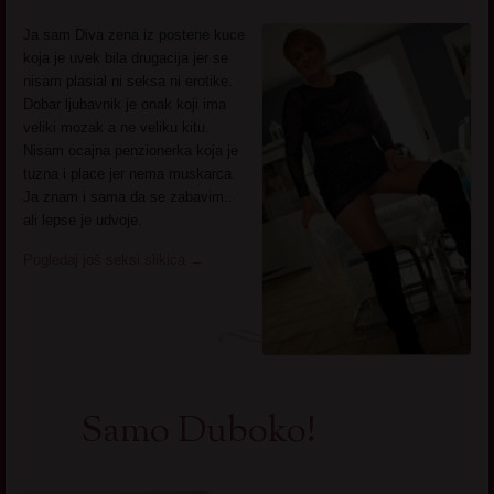
Ja sam Diva zena iz postene kuce
koja je uvek bila drugacija jer se
nisam plasial ni seksa ni erotike.
Dobar ljubavnik je onak koji ima
veliki mozak a ne veliku kitu.
Nisam ocajna penzionerka koja je
tuzna i place jer nema muskarca.
Ja znam i sama da se zabavim..
ali lepse je udvoje.
Pogledaj još seksi slikica
→
Samo Duboko!