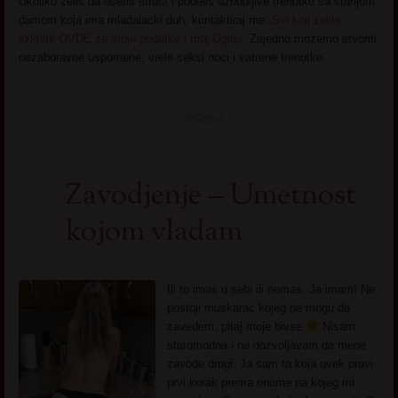
Ukoliko zelis da osetis strast i podelis uzbudljive trenutke sa starijom
damom koja ima mladalacki duh, kontaktiraj me.
Svi koji zelite
kliknite OVDE za moje podatke i moj Oglas.
Zajedno mozemo stvoriti
nezaboravne uspomene, vrele seksi noci i vatrene trenutke.
Zavodjenje – Umetnost
kojom vladam
Ili to imas u sebi ili nemas. Ja imam! Ne
postoji muskarac kojeg ne mogu da
zavedem, pitaj moje bivse
Nisam
staromodna i ne dozvoljavam da mene
zavode drugi. Ja sam ta koja uvek pravi
prvi korak prema onome na kojeg mi