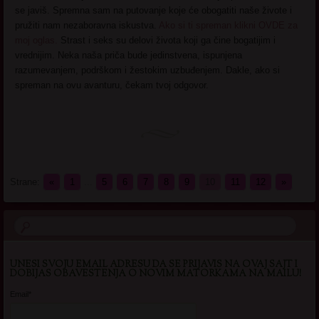
se javiš. Spremna sam na putovanje koje će obogatiti naše živote i
pružiti nam nezaboravna iskustva.
Ako si ti spreman klikni OVDE za
moj oglas.
Strast i seks su delovi života koji ga čine bogatijim i
vrednijim. Neka naša priča bude jedinstvena, ispunjena
razumevanjem, podrškom i žestokim uzbuđenjem. Dakle, ako si
spreman na ovu avanturu, čekam tvoj odgovor.
Strane:
«
1
...
5
6
7
8
9
10
11
12
»
UNESI SVOJU EMAIL ADRESU DA SE PRIJAVIS NA OVAJ SAJT I
DOBIJAS OBAVESTENJA O NOVIM MATORKAMA NA MAILU!
Email*