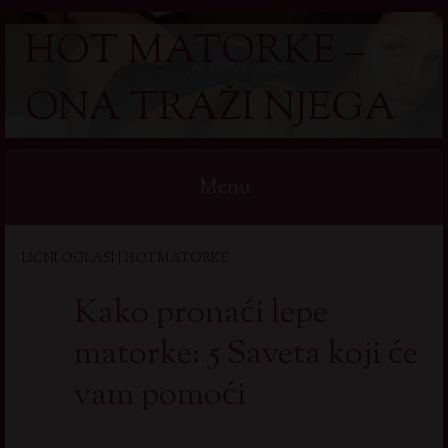
HOT MATORKE –
ONA TRAŽI NJEGA
Menu
Skip
LIČNI OGLASI | HOTMATORKE
to
content
Kako pronaći lepe
matorke: 5 Saveta koji će
vam pomoći