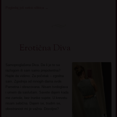
Pogledaj još seksi slikica
→
Erotična Diva
Samoproglašena Diva. Da li je to sa
razlogom ili sam samo prepotentna?
Hajde da vidimo. Za početak – zgodna
sam. Zgodnija od mnogih dama ovde.
Pametna i obrazovana. Nisam tvrdoglava
i umem da saslušam. Savete dajem kada
me zamole, bez trunke sujete. U krevetu
nisam sebična. Dajem se, trudim se,
obostranost mi je važna. Dovoljno?