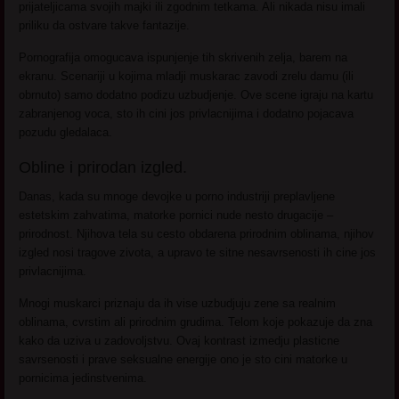
prijateljicama svojih majki ili zgodnim tetkama. Ali nikada nisu imali
priliku da ostvare takve fantazije.
Pornografija omogucava ispunjenje tih skrivenih zelja, barem na
ekranu. Scenariji u kojima mladji muskarac zavodi zrelu damu (ili
obrnuto) samo dodatno podizu uzbudjenje. Ove scene igraju na kartu
zabranjenog voca, sto ih cini jos privlacnijima i dodatno pojacava
pozudu gledalaca.
Obline i prirodan izgled.
Danas, kada su mnoge devojke u porno industriji preplavljene
estetskim zahvatima, matorke pornici nude nesto drugacije –
prirodnost. Njihova tela su cesto obdarena prirodnim oblinama, njihov
izgled nosi tragove zivota, a upravo te sitne nesavrsenosti ih cine jos
privlacnijima.
Mnogi muskarci priznaju da ih vise uzbudjuju zene sa realnim
oblinama, cvrstim ali prirodnim grudima. Telom koje pokazuje da zna
kako da uziva u zadovoljstvu. Ovaj kontrast izmedju plasticne
savrsenosti i prave seksualne energije ono je sto cini matorke u
pornicima jedinstvenima.