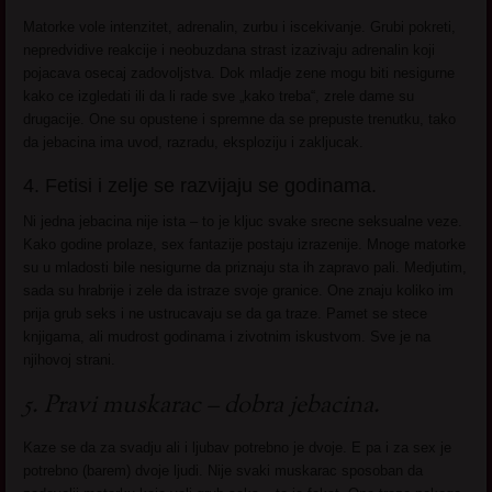
Matorke vole intenzitet, adrenalin, zurbu i iscekivanje. Grubi pokreti,
nepredvidive reakcije i neobuzdana strast izazivaju adrenalin koji
pojacava osecaj zadovoljstva. Dok mladje zene mogu biti nesigurne
kako ce izgledati ili da li rade sve „kako treba“, zrele dame su
drugacije. One su opustene i spremne da se prepuste trenutku, tako
da jebacina ima uvod, razradu, eksploziju i zakljucak.
4. Fetisi i zelje se razvijaju se godinama.
Ni jedna jebacina nije ista – to je kljuc svake srecne seksualne veze.
Kako godine prolaze, sex fantazije postaju izrazenije. Mnoge matorke
su u mladosti bile nesigurne da priznaju sta ih zapravo pali. Medjutim,
sada su hrabrije i zele da istraze svoje granice. One znaju koliko im
prija grub seks i ne ustrucavaju se da ga traze. Pamet se stece
knjigama, ali mudrost godinama i zivotnim iskustvom. Sve je na
njihovoj strani.
5. Pravi muskarac – dobra jebacina.
Kaze se da za svadju ali i ljubav potrebno je dvoje. E pa i za sex je
potrebno (barem) dvoje ljudi. Nije svaki muskarac sposoban da