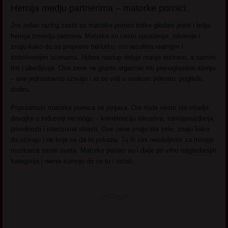
Hemija medju partnerima – matorke pornici.
Jos jedan razlog zasto su matorke pornici toliko gledani jeste i bolja
hemija izmedju partnera. Matorke su cesto opustenije, iskrenije i
znaju kako da se prepuste trenutku, sto rezultira realnijim i
strastvenijim scenama. Njihov nastup deluje manje rezirano, a samim
tim i ubedljivije. Ove zene ne glume orgazme niti prenaglaseno stenju
– one jednostavno uzivaju i to se vidi u svakom pokretu, pogledu,
dodiru.
Popularnost matorke pornica ne jenjava. Oni nude nesto sto mladje
devojke u industriji ne mogu – kombinaciju iskustva, samopouzdanja,
prirodnosti i intenzivne strasti. Ove zene znaju sta zele, znaju kako
da uzivaju i ne boje se da to pokazu. To ih cini neodoljivim za mnoge
muskarce sirom sveta. Matorke pornici su i dalje pri vrhu najgledanijih
kategorija i nema sumnje da ce tu i ostati.