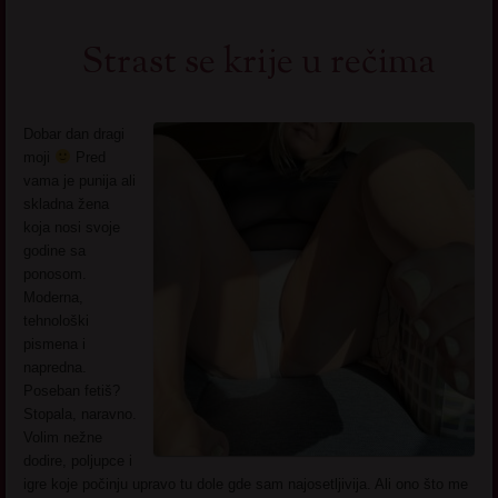
Strast se krije u rečima
Dobar dan dragi
moji
Pred
vama je punija ali
skladna žena
koja nosi svoje
godine sa
ponosom.
Moderna,
tehnološki
pismena i
napredna.
Poseban fetiš?
Stopala, naravno.
Volim nežne
dodire, poljupce i
igre koje počinju upravo tu dole gde sam najosetljivija. Ali ono što me