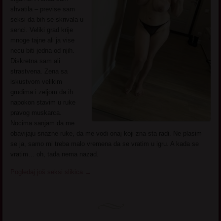
shvatila – previse sam
seksi da bih se skrivala u
senci. Veliki grad krije
mnoge tajne ali ja vise
necu biti jedna od njih.
Diskretna sam ali
strastvena. Zena sa
iskustvom velikim
grudima i zeljom da ih
napokon stavim u ruke
pravog muskarca.
Nocima sanjam da me
obavijaju snazne ruke, da me vodi onaj koji zna sta radi. Ne plasim
se ja, samo mi treba malo vremena da se vratim u igru. A kada se
vratim… oh, tada nema nazad.
Pogledaj još seksi slikica
→