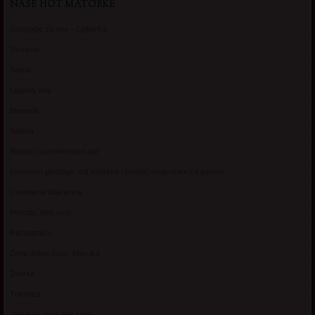
NAŠE HOT MATORKE
Gospodje za sex – Ljubimka
Vickasta
Selma
Lagana Vixy
Manuela
Nadina
Briana, cuckold bracni par
Umetnost gledanja: milf matorke i Erotski voajerizam za parove
Usamljena Dlakavica
Persida, fetis sms
Razvratnica
Zena dobre duse, Marcika
Zverka
Transica
Jelisava, zena bez stida