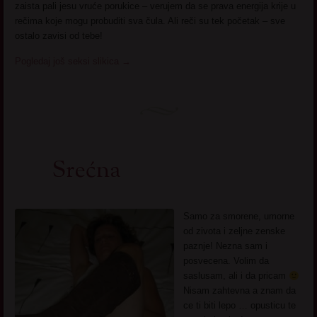
zaista pali jesu vruće porukice – verujem da se prava energija krije u
rečima koje mogu probuditi sva čula. Ali reči su tek početak – sve
ostalo zavisi od tebe!
Pogledaj još seksi slikica
→
Srećna
Samo za smorene, umorne
od zivota i zeljne zenske
paznje! Nezna sam i
posvecena. Volim da
saslusam, ali i da pricam
Nisam zahtevna a znam da
ce ti biti lepo … opusticu te