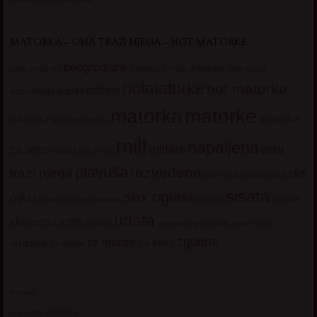
MATORKA – ONA TRAŽI NJEGA – HOT MATORKE
beogradjanka
crnka
domacica
beograd
baka
bucka
diskretna
hotmatorke
hot matorke
hotline
guzata
dopisivanje
matorke
matorka
iskusna
matorke
licni oglasi
lepa
milf
napaljena
ona
milfare
za seks
matorke za sex
plavuša
razvedena
trazi njega
seks
seksi adresar
seksi
sisata
sex oglasi
oglasi
sisate
sekssms
sexsms
sex matorke
udata
sms
slobodna
starija
velike sise
vruci
upoznavanje
zgodna
za mladje
za seks
razgovori
za mlade
Kontakt
Kupovina 10 minuta