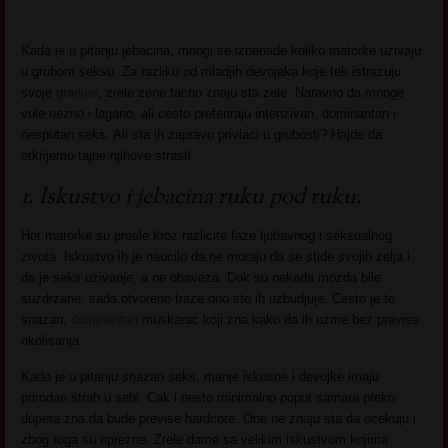
Kada je u pitanju jebacina, mnogi se iznenade koliko matorke uzivaju
u grubom seksu. Za razliku od mladjih devojaka koje tek istrazuju
svoje
granice
, zrele zene tacno znaju sta zele. Naravno da mnoge
vole nezno i lagano, ali cesto preferiraju intenzivan, dominantan i
nesputan seks. Ali sta ih zapravo privlaci u grubosti? Hajde da
otkrijemo tajne njihove strasti.
1. Iskustvo i jebacina ruku pod ruku.
Hot matorke su prosle kroz razlicite faze ljubavnog i seksualnog
zivota. Iskustvo ih je naucilo da ne moraju da se stide svojih zelja i
da je seks uzivanje, a ne obaveza. Dok su nekada mozda bile
suzdrzane, sada otvoreno traze ono sto ih uzbudjuje. Cesto je to
snazan,
dominantan
muskarac koji zna kako da ih uzme bez previse
okolisanja.
Kada je u pitanju snazan seks, manje iskusne i devojke imaju
prirodan strah u sebi. Cak i nesto minimalno poput samara preko
dupeta zna da bude previse hardcore. One ne znaju sta da ocekuju i
zbog toga su oprezne. Zrele dame sa velikim iskustvom kojima