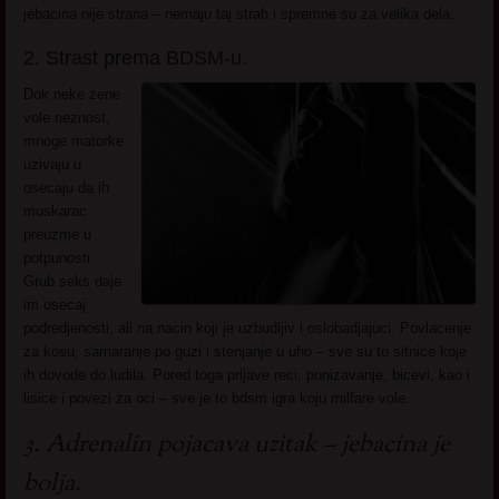
jebacina nije strana – nemaju taj strah i spremne su za velika dela.
2. Strast prema BDSM-u.
Dok neke zene
vole neznost,
mnoge matorke
uzivaju u
osecaju da ih
muskarac
preuzme u
potpunosti.
Grub seks daje
im osecaj
podredjenosti, ali na nacin koji je uzbudljiv i oslobadjajuci. Povlacenje
za kosu, samaranje po guzi i stenjanje u uho – sve su to sitnice koje
ih dovode do ludila. Pored toga prljave reci, ponizavanje, bicevi, kao i
lisice i povezi za oci – sve je to bdsm igra koju milfare vole.
3. Adrenalin pojacava uzitak – jebacina je
bolja.