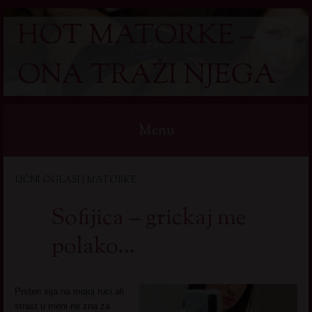
HOT MATORKE –
ONA TRAŽI NJEGA
Menu
Skip
LIČNI OGLASI | MATORKE
to
content
Sofijica – grickaj me
polako…
Prsten sija na mojoj ruci ali
strast u meni ne zna za