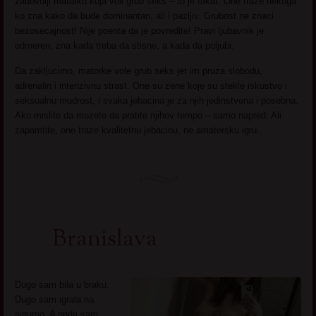
zadovolji matorku koja voli grub seks – to je fakat. One traze nekoga
ko zna kako da bude dominantan, ali i pazljiv. Grubost ne znaci
bezosecajnost! Nije poenta da je povredite! Pravi ljubavnik je
odmeren, zna kada treba da stisne, a kada da poljubi.
Da zakljucimo, matorke vole grub seks jer im pruza slobodu,
adrenalin i intenzivnu strast. One su zene koje su stekle iskustvo i
seksualnu mudrost, i svaka jebacina je za njih jedinstvena i posebna.
Ako mislite da mozete da pratite njihov tempo – samo napred. Ali
zapamtite, one traze kvalitetnu jebacinu, ne amatersku igru.
Branislava
Dugo sam bila u braku.
Dugo sam igrala na
sigurno. A onda sam