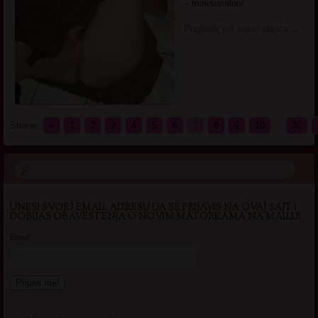
– maksimalno!
Pogledaj još seksi slikica
→
Strane:
«
1
2
3
4
5
6
7
8
9
10
...
20
UNESI SVOJU EMAIL ADRESU DA SE PRIJAVIS NA OVAJ SAJT I
DOBIJAS OBAVESTENJA O NOVIM MATORKAMA NA MAILU!
Email*