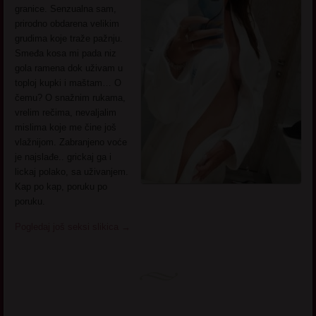
granice. Senzualna sam,
prirodno obdarena velikim
grudima koje traže pažnju.
Smeđa kosa mi pada niz
gola ramena dok uživam u
toploj kupki i maštam… O
čemu? O snažnim rukama,
vrelim rečima, nevaljalim
mislima koje me čine još
vlažnijom. Zabranjeno voće
je najslađe.. grickaj ga i
lickaj polako, sa uživanjem.
Kap po kap, poruku po
poruku.
Pogledaj još seksi slikica
→