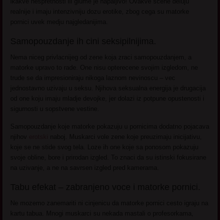
ikakve nespretnosti ili glume je napaljivo! Ovakve scene deluju
realnije i imaju intenzivniju dozu erotike, zbog cega su matorke
pornici uvek medju najgledanijima.
Samopouzdanje ih cini seksipilnijima.
Nema niceg privlacnijeg od zene koja zraci samopouzdanjem, a
matorke upravo to rade. One nisu opterecene svojim izgledom, ne
trude se da impresioniraju nikoga laznom nevinoscu – vec
jednostavno uzivaju u seksu. Njihova seksualna energija je drugacija
od one koju imaju mladje devojke, jer dolazi iz potpune opustenosti i
sigurnosti u sopstvene vestine.
Samopouzdanje koje matorke pokazuju u pornicima dodatno pojacava
njihov
erotski
naboj. Muskarci vole zene koje preuzimaju inicijativu,
koje se ne stide svog tela. Loze ih one koje sa ponosom pokazuju
svoje obline, bore i prirodan izgled. To znaci da su istinski fokusirane
na uzivanje, a ne na savrsen izgled pred kamerama.
Tabu efekat – zabranjeno voce i matorke pornici.
Ne mozemo zanemariti ni cinjenicu da matorke pornici cesto igraju na
kartu tabua. Mnogi muskarci su nekada mastali o profesorkama,