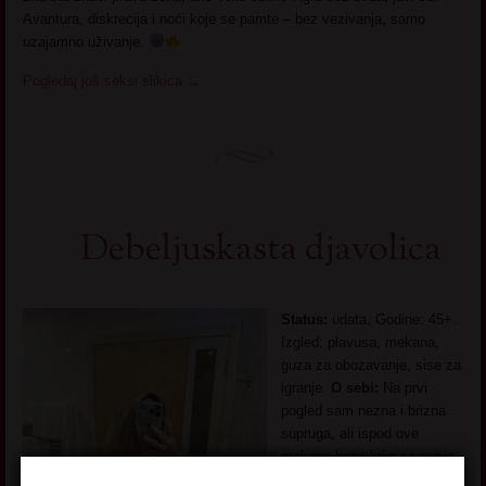
Avantura, diskrecija i noći koje se pamte – bez vezivanja, samo
uzajamno uživanje.
Pogledaj još seksi slikica
→
Debeljuskasta djavolica
Status:
udata. Godine: 45+.
Izgled: plavusa, mekana,
guza za obozavanje, sise za
igranje.
O sebi:
Na prvi
pogled sam nezna i brizna
supruga, ali ispod ove
mekane koze krije se prava
djavolica! Volim da flertujem