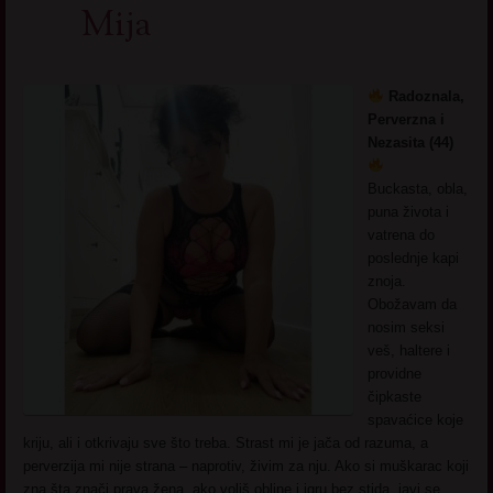
Mija
Radoznala,
Perverzna i
Nezasita (44)
Buckasta, obla,
puna života i
vatrena do
poslednje kapi
znoja.
Obožavam da
nosim seksi
veš, haltere i
providne
čipkaste
spavaćice koje
kriju, ali i otkrivaju sve što treba. Strast mi je jača od razuma, a
perverzija mi nije strana – naprotiv, živim za nju. Ako si muškarac koji
zna šta znači prava žena, ako voliš obline i igru bez stida, javi se.