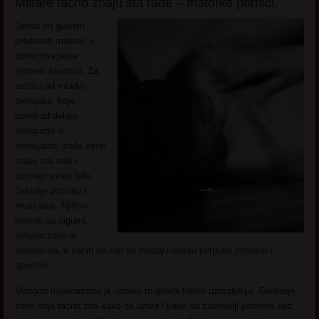
Milfare tacno znaju sta rade – matorke pornici.
Jedna od glavnih
prednosti matorki u
pornicima jeste
njihovo iskustvo. Za
razliku od mladjih
devojaka, koje
ponekad deluju
nesigurno ili
neiskusno, zrele zene
znaju sta zele i
poznaju svoje telo.
Takodje poznaju i
muskarce. Njihovi
pokreti su sigurni,
njihova zelja je
autenticna, a nacin na koji se predaju seksu potpuno prirodan i
opusten.
Mnogim muskarcima je upravo to glavni faktor uzbudjenja. Gledanje
zene koja tacno zna kako da uziva i kako da zadovolji partnera bez