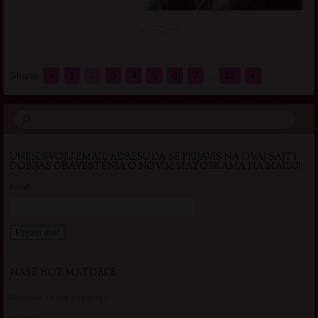
Strane:
«
1
2
3
4
5
6
7
...
13
»
UNESI SVOJU EMAIL ADRESU DA SE PRIJAVIS NA OVAJ SAJT I
DOBIJAS OBAVESTENJA O NOVIM MATORKAMA NA MAILU!
Email*
NAŠE HOT MATORKE
Gospodje za sex – Ljubimka
Vickasta