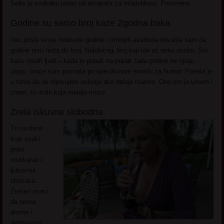
Seks je svakako jedan od recepata za mladolikost. Provereno.
Godine su samo broj kaze Zgodna baka.
Vec posle svoje tridesete godine i mnogih avantura shvatila sam da
godine nisu nista do broj. Najobicniji broj koji ide uz neku osobu. Sto
kazu mudri ljudi – kada je pupak na pupak tada godine ne igraju
ulogu. Inace sam poznata po specificnom smislu za humor. Poenta je
u tome da ne otpisujete nekoga ako deluje matoro. Ono sto ja umem i
znam, to malo koja mladja moze.
Zrela iskusna slobodna.
Tri osobine
koje svaki
pravi
muskarac i
ljubavnik
obozava.
Zrelost znaci
da nema
drame i
detinjastog