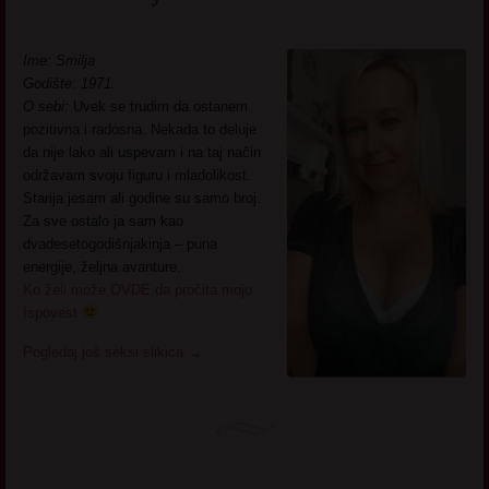
Ime: Smilja
Godište: 1971.
O sebi:
Uvek se trudim da ostanem
pozitivna i radosna. Nekada to deluje
da nije lako ali uspevam i na taj način
održavam svoju figuru i mladolikost.
Starija jesam ali godine su samo broj.
Za sve ostalo ja sam kao
dvadesetogodišnjakinja – puna
energije, željna avanture.
Ko želi može OVDE da pročita moju
Ispovest
Pogledaj još seksi slikica
→