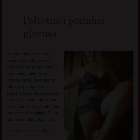
Pohotna i pozudna
plavusa
Nekada mi bude zao sto
nisam ranije otkrila svoju
strast i ljubav prema svemu
sto je seksualno. Strast,
pozuda, fetisi.. sve sam to
otkrivala postepeno i u
starijem dobu. Ali znate kako
se kaze – nikada nije kasno.
Ja uzivam ali i dalje otkrivam
ono sto me uzbudjuje. Pisite
mi u svako doba dana i noci.
Pogledaj još seksi slikica
→