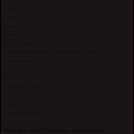
Selma
Lagana Vixy
Manuela
Nadina
Briana, cuckold bracni par
Umetnost gledanja: milf matorke i Erotski voajerizam za parove
Usamljena Dlakavica
Persida, fetis sms
Razvratnica
Zena dobre duse, Marcika
Zverka
Transica
Jelisava, zena bez stida
MATORKA – ONA TRAŽI NJEGA – HOT MATORKE