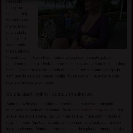
nesto sto
mnogima
nazalost fali,
za razliku od
mene. Malo
prava skola
malo ulicka
skola malo
kradja trikova i
fora od starijih. Cak i tokom odrastanja ja sam se izdvajala po
prirodnom intelektu. Uvek sam se zanimala za stvari od kojih su drugi
bezali. Nisam se plasila ni rada ni ucenja i sve sto sam postigla ja
sam uradila sa svojih deset prstiju. To se odnosi i na moje telo na
koje su i mladje ljubomorne.
Volela sam, volim i volecu muskarce.
Sada da ovde glumim kako sam svetica i kako nisam menjala
muskarce ne pada mi napamet. Ja se vala
nemam cega stideti
i iza
svake reci svoje stojim. Da, volim da saram. Imala sam ih dosta a i
dalje ih imam. Nije kao nekada ali to je i normalno ipak sam u nekim
lepim godinama. Mada cete se svi sloziti da izgledam mnogo mladje.