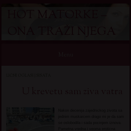
HOT MATORKE –
ONA TRAŽI NJEGA
Menu
Skip
LIČNI OGLASI | SISATA
to
content
U krevetu sam ziva vatra
Nakon decenija zajednickog zivota sa
jednim muskarcem drago mi je da sam
se oslobodila i sada pocinjem iznova.
Pametna vredna i veoma eroticna