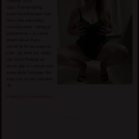
Godiste: 1979.
Opis:
Postoji razlog
zasto se prikazujem kao
laka i kao seksualno
nezasita zena.. razlog je
jednostavan – ja zaista
jesam takva! Kazu
rizican je let sa cveta na
cvet.. ali zivot bez rizika
nije zivot! Probudi se
shvati gde si i ostvari sve
svoje divlje fantazije. Na
kraju ces mi biti zahvalan
Pogledaj još seksi slikica
→