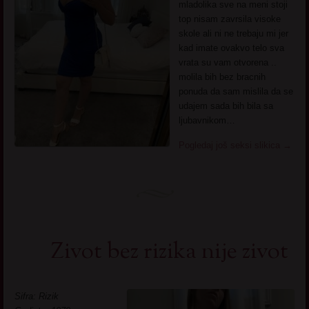
mladolika sve na meni stoji
top nisam zavrsila visoke
skole ali ni ne trebaju mi jer
kad imate ovakvo telo sva
vrata su vam otvorena ..
molila bih bez bracnih
ponuda da sam mislila da se
udajem sada bih bila sa
ljubavnikom…
Pogledaj još seksi slikica
→
Zivot bez rizika nije zivot
Sifra: Rizik