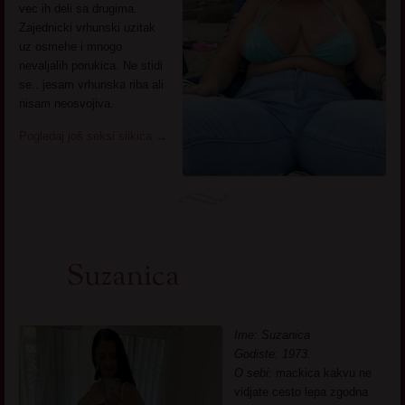
vec ih deli sa drugima.
Zajednicki vrhunski uzitak
uz osmehe i mnogo
nevaljalih porukica. Ne stidi
se.. jesam vrhunska riba ali
nisam neosvojiva.
Pogledaj još seksi slikica
→
Suzanica
Ime: Suzanica
Godiste: 1973.
O sebi:
mackica kakvu ne
vidjate cesto lepa zgodna