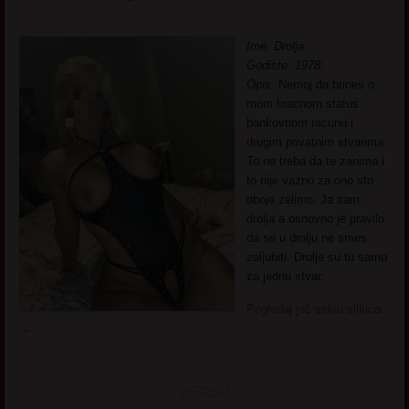
Ime: Drolja
Godiste: 1978.
Opis:
Nemoj da brines o
mom bracnom status
bankovnom racunu i
drugim privatnim stvarima.
To ne treba da te zanima i
to nije vazno za ono sto
oboje zelimo. Ja sam
drolja a osnovno je pravilo
da se u drolju ne smes
zaljubiti. Drolje su tu samo
za jednu stvar.
Pogledaj još seksi slikica
→