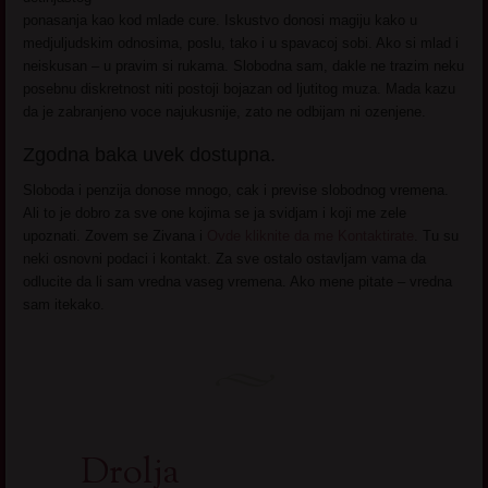
ponasanja kao kod mlade cure. Iskustvo donosi magiju kako u
medjuljudskim odnosima, poslu, tako i u spavacoj sobi. Ako si mlad i
neiskusan – u pravim si rukama. Slobodna sam, dakle ne trazim neku
posebnu diskretnost niti postoji bojazan od ljutitog muza. Mada kazu
da je zabranjeno voce najukusnije, zato ne odbijam ni ozenjene.
Zgodna baka uvek dostupna.
Sloboda i penzija donose mnogo, cak i previse slobodnog vremena.
Ali to je dobro za sve one kojima se ja svidjam i koji me zele
upoznati. Zovem se Zivana i
Ovde kliknite da me Kontaktirate
. Tu su
neki osnovni podaci i kontakt. Za sve ostalo ostavljam vama da
odlucite da li sam vredna vaseg vremena. Ako mene pitate – vredna
sam itekako.
Drolja