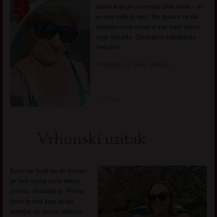
dama koja je u krevetu ziva vatra – to
je moj najbolji opis. Ne plasim se da
probam nove stvari a vec sam dosta
toga iskusila. Stvarajmo zajednicke
trenutke.
Pogledaj još seksi slikica
→
Vrhunski uzitak
Kazu ne hvali se ali moram
jer bez mene zivot nema
smisla, dosadan je. Prava
zena je ona koja svoje
potrebe ne uzima sebicno