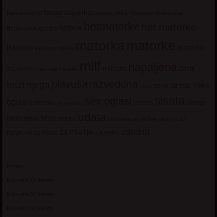
beogradjanka
crnka
domacica
beograd
baka
bucka
diskretna
hotmatorke
hot matorke
hotline
guzata
dopisivanje
matorke
matorka
iskusna
matorke
licni oglasi
lepa
milf
napaljena
ona
milfare
za seks
matorke za sex
plavuša
razvedena
trazi njega
seks
seksi adresar
seksi
sisata
sex oglasi
oglasi
sisate
sekssms
sexsms
sex matorke
udata
sms
slobodna
starija
velike sise
vruci
upoznavanje
zgodna
za mladje
za seks
razgovori
za mlade
Kontakt
Kupovina 10 minuta
Kupovina 30 minuta
Kupovina 60 minuta