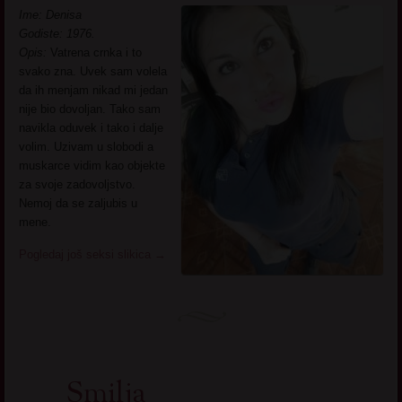
Ime: Denisa
Godiste: 1976.
Opis:
Vatrena crnka i to
svako zna. Uvek sam volela
da ih menjam nikad mi jedan
nije bio dovoljan. Tako sam
navikla oduvek i tako i dalje
volim. Uzivam u slobodi a
muskarce vidim kao objekte
za svoje zadovoljstvo.
Nemoj da se zaljubis u
mene.
Pogledaj još seksi slikica
→
Smilja