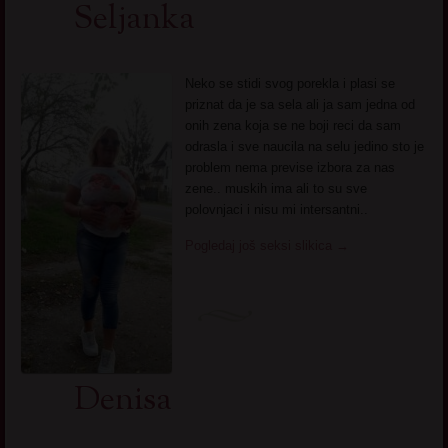
Seljanka
Neko se stidi svog porekla i plasi se
priznat da je sa sela ali ja sam jedna od
onih zena koja se ne boji reci da sam
odrasla i sve naucila na selu jedino sto je
problem nema previse izbora za nas
zene.. muskih ima ali to su sve
polovnjaci i nisu mi intersantni..
Pogledaj još seksi slikica
→
Denisa