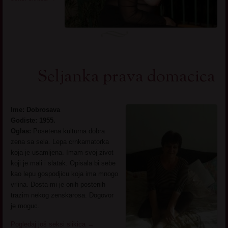
Seljanka prava domacica
Ime: Dobrosava
Godiste: 1955.
Oglas:
Posetena kulturna dobra
zena sa sela. Lepa crnkamatorka
koja je usamljena. Imam svoj zivot
koji je mali i slatak. Opisala bi sebe
kao lepu gospodjicu koja ima mnogo
vrlina. Dosta mi je onih postenih
trazim nekog zenskarosa. Dogovor
je moguc.
Pogledaj još seksi slikica
→