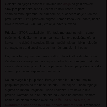
Odlazim od njega i mašem kukovima kao
drolja
da ga izazovem.
Stavljam peškir oko sebe i krećem ka holu hotela. Šetam
samouvereno, spremna, ne okrećem se, al osećam da je tu da me
prati. Ulazim u lift i pritiskam dugme. Taman kada kreću vrata, nečija
ruka ih zadržava.. On ulazi, erekcija jedva skrivena.
Pritiskam STOP, zaglavljujem lift i tada me grabi uz reči – samo
pušenje. Hej dečko moj naivni, pa nisam ja neka poslušna jeftina
kurva … ne daješ ti naredbe. Skidam peškir, skidam bikini, okrećem
se, naguzim se, dlanovi na zidu lifta i čekam. Uzmi ili ostavi.
Da, bio je to moj prvi pravi seks u liftu. Bilo je kratko ali intenzivno.
Zadihao se i razvaljivao me svojim mladim tvrdim drugarom tako da
sam vrištala uz orgazam koji me je tresao. Izašao je i počeo da prska
spermu po mojim preplanulim guzovima.
Nakon svega bio je uplašen. Brzo je sakrio kitu u šorc i mojim
pešpkirom počeo da me briše. Ne brini… ne boj se… naša tajna je
sigurna sa mnom. Poljubac u usne i odlazim. Ufff kako je bilo
prelepo. Naravno, to je tek bio prvi od 7 dana na odmoru. Nemam
nameru da pišem romane ovde, ali
ko želi da sluša o mojim
avanturama slobodno neka me pozove klikom OVDE
i razuzdana