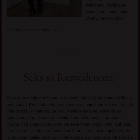
dobro delo. Rečima te
hipnotišem i oslobađam.
Očekuj neočekivano.
Pogledaj još seksi slikica
→
Seks sa Razvedenom
Seks sa razvedenom ženom je vrhunski “greh.” A svi znamo koliko je
greh sočan. Ko bi rekao da su razvedene starije žene ili kako to mladi
vole da kažu – matorke, na ceni. Meni ne pada na pamet da se
ponovo udajem, ali sam se plašila da ću teško nalaziti partnere.
Razlog mog skepticizma je što iza sebe imam propali brak. Čak sam
i ja ranije mislila da su razvedeni muškarci i žene neki zgubidani. Sa
njima nisam želela da imam nikakva posle u smislu veze. Ali sada na