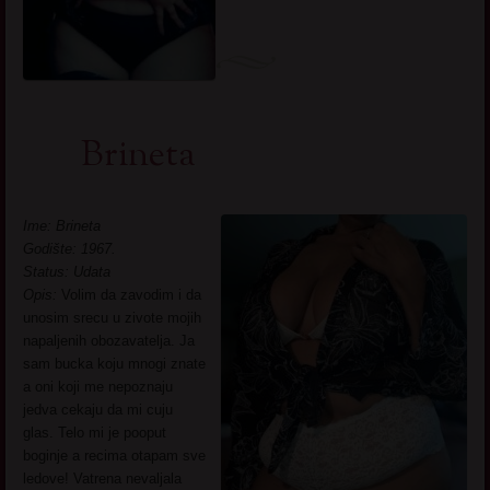
Brineta
Ime: Brineta
Godište: 1967.
Status: Udata
Opis:
Volim da zavodim i da
unosim srecu u zivote mojih
napaljenih obozavatelja. Ja
sam bucka koju mnogi znate
a oni koji me nepoznaju
jedva cekaju da mi cuju
glas. Telo mi je pooput
boginje a recima otapam sve
ledove! Vatrena nevaljala