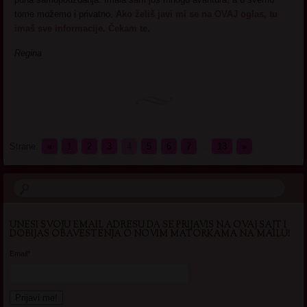
tome možemo i privatno.
Ako želiš javi mi se na OVAJ oglas, tu
imaš sve informacije. Čekam te.
Regina
Strane:
«
1
2
3
4
5
6
7
...
13
»
UNESI SVOJU EMAIL ADRESU DA SE PRIJAVIS NA OVAJ SAJT I
DOBIJAS OBAVESTENJA O NOVIM MATORKAMA NA MAILU!
Email*