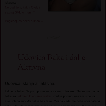
iskusna…
Ne budi lenj, klikni Ovde i
saznaj SVE o meni :*
Pogledaj još seksi slikica
→
Udovica Baka i dalje
Aktivna
Udovica, starija ali aktivna.
Udovica baka. Na prvu pomisao ja se ne izdvajam. Obicna normalna
baka sa
nekoliko kilograma viska
. Vredna po kuci uzivam u penziji
sve uobicajeno. Ali dal je bas tako. Mozda kada me bolje upoznate vi