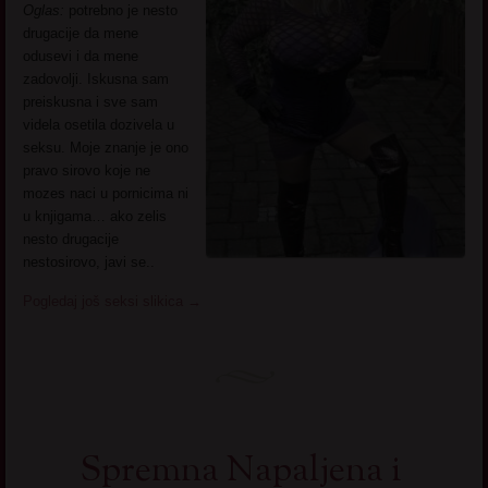
Oglas:
potrebno je nesto
drugacije da mene
odusevi i da mene
zadovolji. Iskusna sam
preiskusna i sve sam
videla osetila dozivela u
seksu. Moje znanje je ono
pravo sirovo koje ne
mozes naci u pornicima ni
u knjigama… ako zelis
nesto drugacije
nestosirovo, javi se..
Pogledaj još seksi slikica
→
Spremna Napaljena i