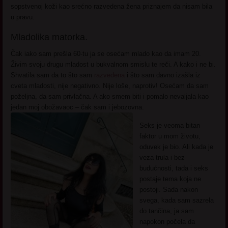
sopstvenoj koži kao srećno razvedena žena priznajem da nisam bila
u pravu.
Mladolika matorka.
Čak iako sam prešla 60-tu ja se osećam mlado kao da imam 20.
Živim svoju drugu mladost u bukvalnom smislu te reči. A kako i ne bi.
Shvatila sam da to što sam
razvedena
i što sam davno izašla iz
cveta mladosti, nije negativno. Nije loše, naprotiv! Osećam da sam
poželjna, da sam privlačna. A ako smem biti i pomalo nevaljala kao
jedan moj obožavaoc – čak sam i jebozovna.
Seks je veoma bitan
faktor u mom životu,
oduvek je bio. Ali kada je
veza trula i bez
budućnosti, tada i seks
postaje tema koja ne
postoji. Sada nakon
svega, kada sam sazrela
do tančina, ja sam
napokon počela da