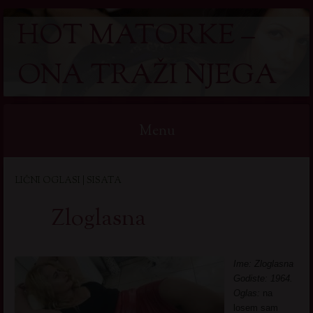
HOT MATORKE –
ONA TRAŽI NJEGA
Menu
Skip
LIČNI OGLASI | SISATA
to
content
Zloglasna
Ime: Zloglasna
Godiste: 1964.
Oglas:
na
losem sam