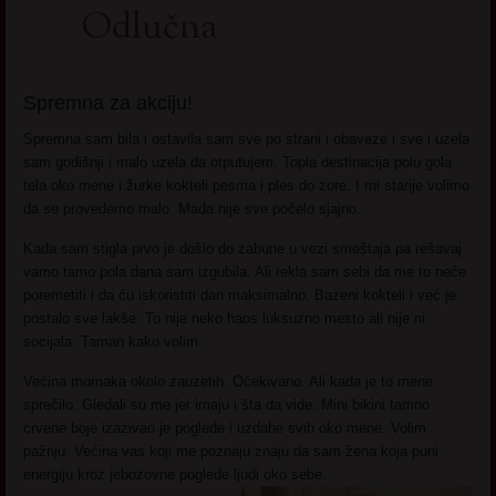
Odlučna
Spremna za akciju!
Spremna sam bila i ostavila sam sve po strani i obaveze i sve i uzela
sam godišnji i malo uzela da otputujem. Topla destinacija polu gola
tela oko mene i žurke kokteli pesma i ples do zore. I mi starije volimo
da se provedemo malo. Mada nije sve počelo sjajno.
Kada sam stigla prvo je došlo do zabune u vezi smeštaja pa rešavaj
vamo tamo pola dana sam izgubila. Ali rekla sam sebi da me to neće
poremetiti i da ću iskoristiti dan maksimalno. Bazeni kokteli i već je
postalo sve lakše. To nije neko haos luksuzno mesto ali nije ni
socijala. Taman kako volim.
Većina momaka okolo zauzetih. Očekivano. Ali kada je to mene
sprečilo. Gledali su me jer imaju i šta da vide. Mini bikini tamno
crvene boje izazivao je poglede i uzdahe svih oko mene. Volim
pažnju. Većina vas koji me poznaju znaju da sam žena koja puni
energiju kroz jebozovne poglede ljudi oko sebe.