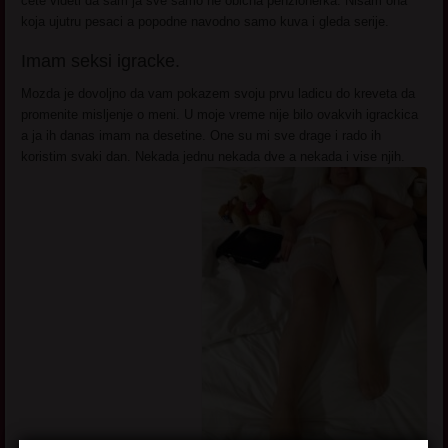
cete videti da sam ja sve samo ne obicna penzionerka. Nisam ona
koja ujutru pesaci a popodne navodno samo kuva i gleda serije.
Imam seksi igracke.
Mozda je dovoljno da vam pokazem svoju prvu ladicu do kreveta da
promenite misljenje o meni. U moje vreme nije bilo ovakvih igrackica
a ja ih danas imam na desetine. One su mi sve drage i rado ih
koristim svaki dan. Nekada jednu nekada dve a nekada i vise njih.