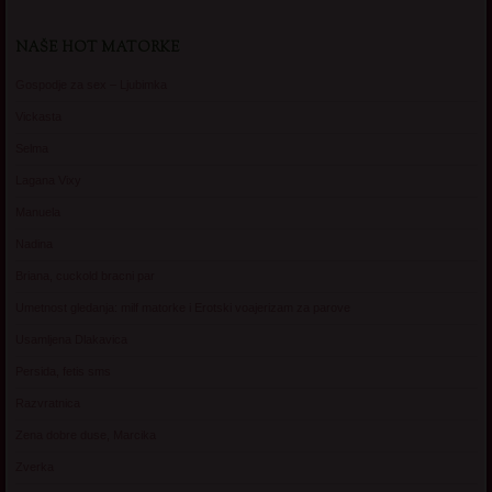
NAŠE HOT MATORKE
Gospodje za sex – Ljubimka
Vickasta
Selma
Lagana Vixy
Manuela
Nadina
Briana, cuckold bracni par
Umetnost gledanja: milf matorke i Erotski voajerizam za parove
Usamljena Dlakavica
Persida, fetis sms
Razvratnica
Zena dobre duse, Marcika
Zverka