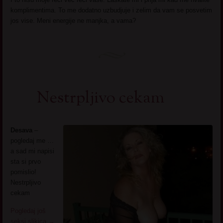
komplimentima. To me dodatno uzbudjuje i zelim da vam se posvetim
jos vise. Meni energije ne manjka, a vama?
Nestrpljivo cekam
Desava
–
pogledaj me …
a sad mi napisi
sta si prvo
pomislio!
Nestrpljivo
cekam
Pogledaj još
seksi slikica
→