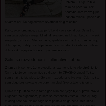
uživam. Ali nije to bilo
tako od početka. Tek
nedavno sam zahvaljujući
jednom mladiću počela da
otvaram oči. Da sagledavam stvarnost drugim očima.
Kafić, piće, drugarice, zezanje. Vikend kao svaki drugi. Osim što
sam tada ugledala njega. Mlađi ali svakako ne klinac. Lep, crn, visok,
elegantan, situiran. Gledao me je, gledala sam ga. Tražio mi je broj,
dobio ga je, i udaljio se. Nije želeo da mi smeta. Ali kada sam ubrzo
dobila sliku njegove tvrde k… porumenela sam.
Seks sa razvedenom – ultimativni taboo.
Znam da bi se neke žene uvredile, ali za mene je to bilo otrežnjenje.
On me je želeo i nesumljivo se digao, i to OPASNO digao! To što
sam starija je bio plus, to što sam razvedena je bio plus. Čak i to što
sam dugo bez seksa je bio ogroman plus! Sve ostalo je istorija.
Ljubio me je, lizao me je tamo gde niko pre njega nije ni prstić stavio.
Orgazam za orgazmom, ja sam sa osmehom vrištala u naručju tog
mladog pastuva. Nakon toga sam postala druga žena. Bez stida i
puna samopouzdanja. Imala sam još mnogo avantura, a o svemu