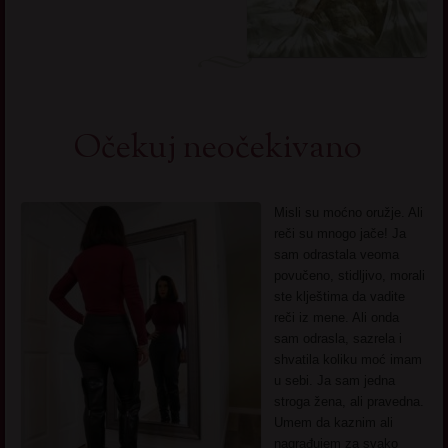
Očekuj neočekivano
Misli su moćno oružje. Ali
reči su mnogo jače! Ja
sam odrastala veoma
povučeno, stidljivo, morali
ste klještima da vadite
reči iz mene. Ali onda
sam odrasla, sazrela i
shvatila koliku moć imam
u sebi. Ja sam jedna
stroga žena, ali pravedna.
Umem da kaznim ali
nagrađujem za svako