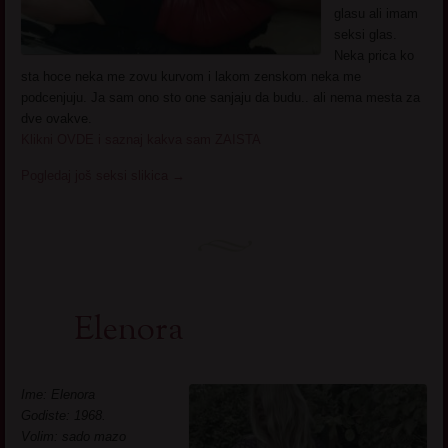
glasu ali imam
seksi glas.
Neka prica ko
sta hoce neka me zovu kurvom i lakom zenskom neka me
podcenjuju. Ja sam ono sto one sanjaju da budu.. ali nema mesta za
dve ovakve.
Klikni OVDE i saznaj kakva sam ZAISTA
Pogledaj još seksi slikica
→
Elenora
Ime: Elenora
Godiste: 1968.
Volim: sado mazo