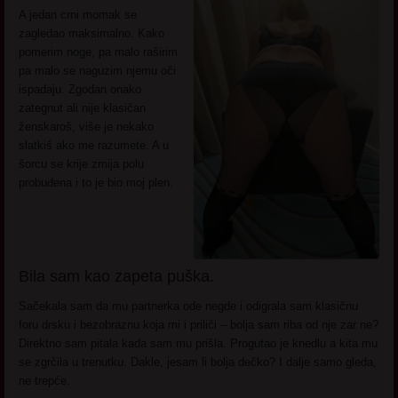
A jedan crni momak se
zagledao maksimalno. Kako
pomerim noge, pa malo raširim
pa malo se naguzim njemu oči
ispadaju. Zgodan onako
zategnut ali nije klasičan
ženskaroš, više je nekako
slatkiš ako me razumete. A u
šorcu se krije zmija polu
probuđena i to je bio moj plen.
Bila sam kao zapeta puška.
Sačekala sam da mu partnerka ode negde i odigrala sam klasičnu
foru drsku i bezobraznu koja mi i priliči – bolja sam riba od nje zar ne?
Direktno sam pitala kada sam mu prišla. Progutao je knedlu a kita mu
se zgrčila u trenutku. Dakle, jesam li bolja dečko? I dalje samo gleda,
ne trepće.