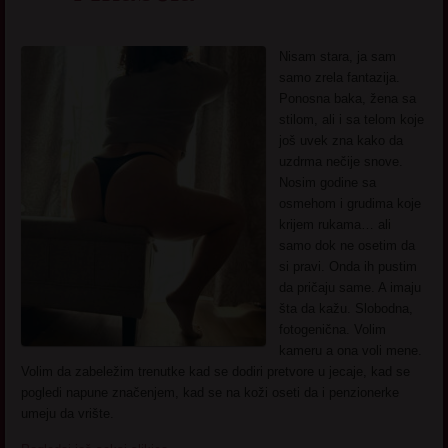
Nisam stara, ja sam
samo zrela fantazija.
Ponosna baka, žena sa
stilom, ali i sa telom koje
još uvek zna kako da
uzdrma nečije snove.
Nosim godine sa
osmehom i grudima koje
krijem rukama… ali
samo dok ne osetim da
si pravi. Onda ih pustim
da pričaju same. A imaju
šta da kažu. Slobodna,
fotogenična. Volim
kameru a ona voli mene.
Volim da zabeležim trenutke kad se dodiri pretvore u jecaje, kad se
pogledi napune značenjem, kad se na koži oseti da i penzionerke
umeju da vrište.