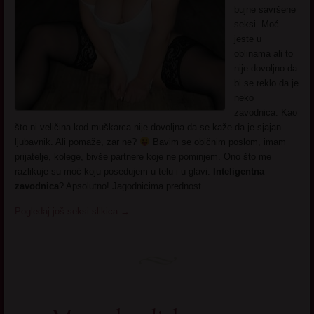
bujne savršene
seksi. Moć
jeste u
oblinama ali to
nije dovoljno da
bi se reklo da je
neko
zavodnica. Kao
što ni veličina kod muškarca nije dovoljna da se kaže da je sjajan
ljubavnik. Ali pomaže, zar ne?
Bavim se običnim poslom, imam
prijatelje, kolege, bivše partnere koje ne pominjem. Ono što me
razlikuje su moć koju posedujem u telu i u glavi.
Inteligentna
zavodnica
? Apsolutno! Jagodnicima prednost.
Pogledaj još seksi slikica
→