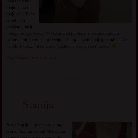
lose utice na
moju psihu i
moje telo. Tajna
uspeha su
pozitivne misli i
mnogo mnogo seksa
Nekada sa partnerom, nekada sama a
nekada i sa potpunim strancima. Sijam u svakoj prilici, osmeh iskren
i sirok. Pridruzi mi se ako si pozitivan i napaljeno mastovit
Pogledaj još seksi slikica
→
Stanija
Baka Stanija – godine su samo
broj a strast je vecna! Mozda sam
u godinama mozda nisam vitka