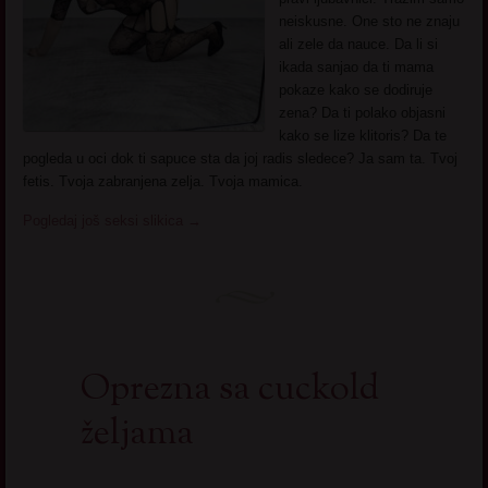
neiskusne. One sto ne znaju
ali zele da nauce. Da li si
ikada sanjao da ti mama
pokaze kako se dodiruje
zena? Da ti polako objasni
kako se lize klitoris? Da te
pogleda u oci dok ti sapuce sta da joj radis sledece? Ja sam ta. Tvoj
fetis. Tvoja zabranjena zelja. Tvoja mamica.
Pogledaj još seksi slikica
→
Oprezna sa cuckold
željama