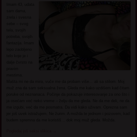
Imam 43, udata
sam dama,
zrela i svesna
sebe – svog
tela, svojih
potreba, svojih
fantazija. Imam
lepo zaobljeno
telo koje je i
dalje čvrsto na
pravim
mestima.
Mašta mi ne da mira, vuče me da probam više… ali sa stilom. Moj
muž zna da sam seksualna žena. Gleda me kako uzdišem kad čitam
poruke od neznanaca. Počinje da pokazuje interesovanje za ono što i
ja osećam već neko vreme – želju da me gleda. Ne da me deli, ne da
me izgubi, već da me posmatra. Da vidi kako uživam. Oprezna sam
jer još uvek istražujem. Ne žurim. A možda te jednom i pozovem, kad
budem spremna da me koristiš… dok moj muž gleda. Možda.
Pogledaj još seksi slikica
→