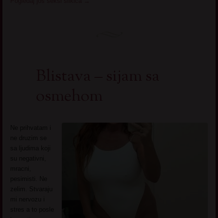
Pogledaj još seksi slikica
→
Blistava – sijam sa
osmehom
Ne prihvatam i
ne druzim se
sa ljudima koji
su negativni,
mracni,
pesimisti. Ne
zelim. Stvaraju
mi nervozu i
stres a to posle