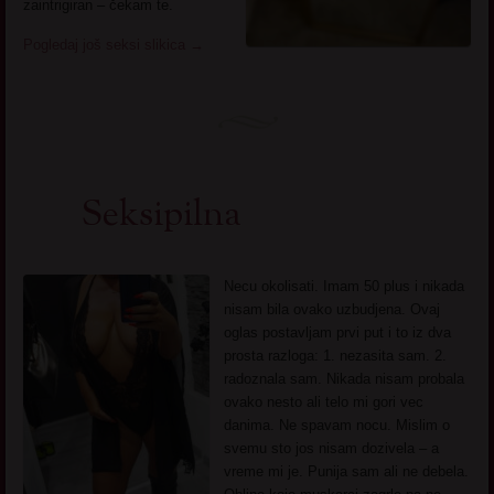
zaintrigiran – čekam te.
Pogledaj još seksi slikica
→
Seksipilna
Necu okolisati. Imam 50 plus i nikada
nisam bila ovako uzbudjena. Ovaj
oglas postavljam prvi put i to iz dva
prosta razloga: 1. nezasita sam. 2.
radoznala sam. Nikada nisam probala
ovako nesto ali telo mi gori vec
danima. Ne spavam nocu. Mislim o
svemu sto jos nisam dozivela – a
vreme mi je. Punija sam ali ne debela.