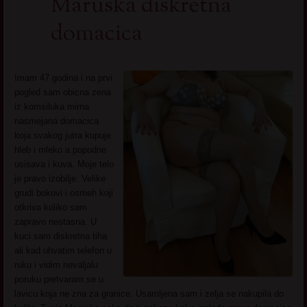
Maruska diskretna
domacica
Imam 47 godina i na prvi
pogled sam obicna zena
iz komsiluka mirna
nasmejana domacica
koja svakog jutra kupuje
hleb i mleko a popodne
usisava i kuva. Moje telo
je pravo izobilje. Velike
grudi bokovi i osmeh koji
otkriva koliko sam
zapravo nestasna. U
kuci sam diskretna tiha
ali kad uhvatim telefon u
ruku i vidim nevaljalu
poruku pretvaram se u
lavicu koja ne zna za granice. Usamljena sam i zelja se nakupila do