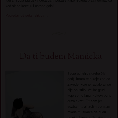
ludila. Tvoja Maruska ceka da ti pokaze kako izgleda prava domacica
kad skine kecelju i ostane gola!
Pogledaj još seksi slikica
→
Da ti budem Mamicka
Tvoja uciteljica greha (47
god). Imam telo koje zna da
zavede, koje je radjalo ali se
nije opustilo. Velike grudi
koje se ne kriju, kukovi puni,
guza cvrst. Fit sam jer
vezbam… ali zelim treniram
mlade muskarce da budu
pravi ljubavnici. Trazim samo