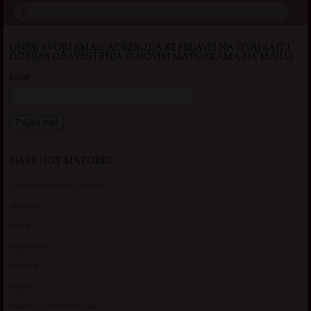
UNESI SVOJU EMAIL ADRESU DA SE PRIJAVIS NA OVAJ SAJT I
DOBIJAS OBAVESTENJA O NOVIM MATORKAMA NA MAILU!
Email*
NAŠE HOT MATORKE
Gospodje za sex – Ljubimka
Vickasta
Selma
Lagana Vixy
Manuela
Nadina
Briana, cuckold bracni par