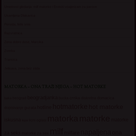
Umetnost gledanja: milf matorke i Erotski voajerizam za parove
Usamljena Dlakavica
Persida, fetis sms
Razvratnica
Zena dobre duse, Marcika
Zverka
Transica
Jelisava, zena bez stida
MATORKA – ONA TRAŽI NJEGA – HOT MATORKE
beogradjanka
crnka
domacica
beograd
baka
bucka
diskretna
hotmatorke
hot matorke
hotline
guzata
dopisivanje
matorke
matorka
iskusna
matorke
licni oglasi
lepa
milf
napaljena
ona
milfare
za seks
matorke za sex