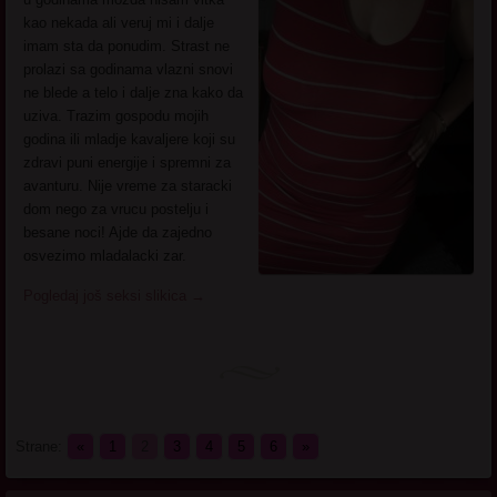
kao nekada ali veruj mi i dalje
imam sta da ponudim. Strast ne
prolazi sa godinama vlazni snovi
ne blede a telo i dalje zna kako da
uziva. Trazim gospodu mojih
godina ili mladje kavaljere koji su
zdravi puni energije i spremni za
avanturu. Nije vreme za staracki
dom nego za vrucu postelju i
besane noci! Ajde da zajedno
osvezimo mladalacki zar.
Pogledaj još seksi slikica
→
Strane:
«
1
2
3
4
5
6
»