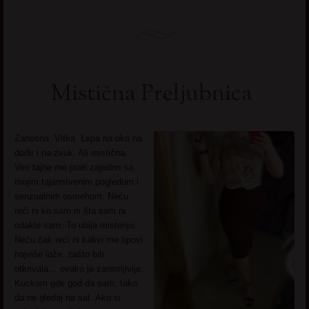
Mistična Preljubnica
Zanosna. Vitka. Lepa na oko na
dodir i na zvuk. Ali mistična.
Veo tajne me prati zajedno sa
mojim tajanstvenim pogledom i
senzualnim osmehom. Neću
reći ni ko sam ni šta sam ni
odakle sam. To ubija misteriju.
Neću čak reći ni kakvi me tipovi
najviše lože, zašto bih
otkrivala… ovako je zanimljivije.
Kuckam gde god da sam, tako
da ne gledaj na sat. Ako si