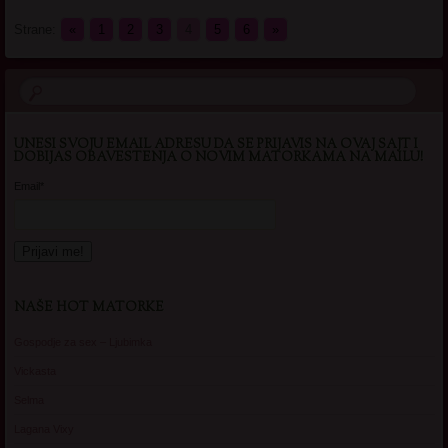
Strane:
«
1
2
3
4
5
6
»
UNESI SVOJU EMAIL ADRESU DA SE PRIJAVIS NA OVAJ SAJT I
DOBIJAS OBAVESTENJA O NOVIM MATORKAMA NA MAILU!
Email*
NAŠE HOT MATORKE
Gospodje za sex – Ljubimka
Vickasta
Selma
Lagana Vixy