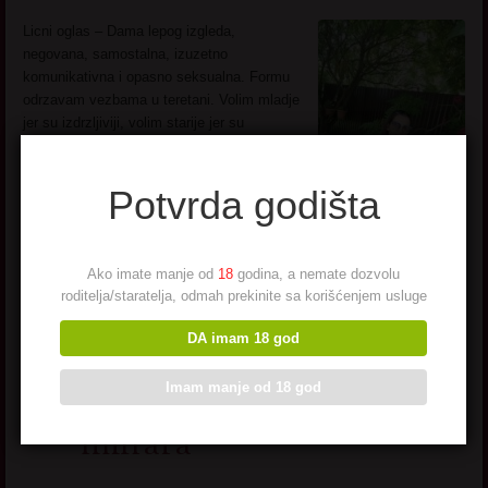
Licni oglas – Dama lepog izgleda,
negovana, samostalna, izuzetno
komunikativna i opasno seksualna. Formu
odrzavam vezbama u teretani. Volim mladje
jer su izdrzljiviji, volim starije jer su
iskusniji. Ako si za poznanstvo i avanturu
javi se. Na poruke odgovaram u svako
Potvrda godišta
doba.
Pogledaj još seksi slikica
→
Ako imate manje od
18
godina, a nemate dozvolu
roditelja/staratelja, odmah prekinite sa korišćenjem usluge
DA imam 18 god
Jebozovna Punacka
Imam manje od 18 god
milfara