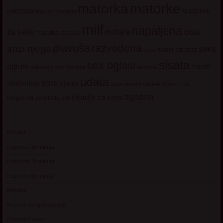
matorke
matorka
iskusna
matorke
licni oglasi
lepa
milf
napaljena
ona
milfare
za seks
matorke za sex
plavuša
razvedena
trazi njega
seks
seksi adresar
seksi
sisata
sex oglasi
oglasi
sisate
sekssms
sexsms
sex matorke
udata
sms
slobodna
starija
velike sise
vruci
upoznavanje
zgodna
za mladje
za seks
razgovori
za mlade
Kontakt
Kupovina 10 minuta
Kupovina 30 minuta
Kupovina 60 minuta
Matorke
Matorke za upoznavanje
Pravilnik i uslovi