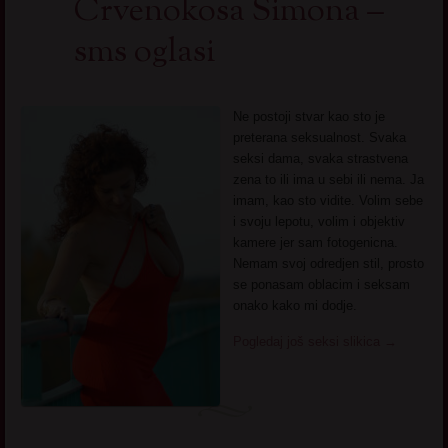
Crvenokosa Simona –
sms oglasi
Ne postoji stvar kao sto je
preterana seksualnost. Svaka
seksi dama, svaka strastvena
zena to ili ima u sebi ili nema. Ja
imam, kao sto vidite. Volim sebe
i svoju lepotu, volim i objektiv
kamere jer sam fotogenicna.
Nemam svoj odredjen stil, prosto
se ponasam oblacim i seksam
onako kako mi dodje.
Pogledaj još seksi slikica
→