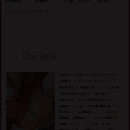
misliš da možeš da pariraš mojoj energiji i seksipilu – javi se.
Pogledaj još seksi slikica
→
Danijela
Luda mladolika matorka. Iza sebe
imam puno bivsih ali zadovoljenih
muskaraca. Volim sex volim sve sto
vole mladi i osecam kao da i u
cetrdesetima ja i dalje mogu da
pariram energijom i seksipilom. Tako
da nemam problem da mi se jave i
mladji.. piletinu sam uvek volela
Ludu zabavu obecvam… a za ostalo
ces se ipak morati malo potruditi.