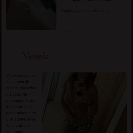
Pogledaj još seksi slikica
→
Vesela
Vesela razigrana
zena srednjih
godina koja uziva
u zivotu. Ne
preterujem kada
kazem da sam
poput mlade cure
u telu zrele zene.
To je zato sto
sam puna