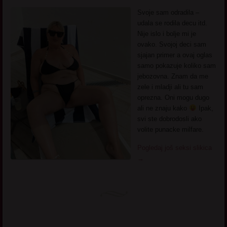
Svoje sam odradila –
udala se rodila decu itd.
Nije islo i bolje mi je
ovako. Svojoj deci sam
sjajan primer a ovaj oglas
samo pokazuje koliko sam
jebozovna. Znam da me
zele i mladji ali tu sam
oprezna. Oni mogu dugo
ali ne znaju kako
Ipak,
svi ste dobrodosli ako
volite punacke milfare.
Pogledaj još seksi slikica
→