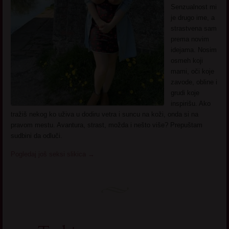
Senzualnost mi
je drugo ime, a
strastvena sam
prema novim
idejama. Nosim
osmeh koji
mami, oči koje
zavode, obline i
grudi koje
inspirišu. Ako
tražiš nekog ko uživa u dodiru vetra i suncu na koži, onda si na
pravom mestu. Avantura, strast, možda i nešto više? Prepuštam
sudbini da odluči.
Pogledaj još seksi slikica
→