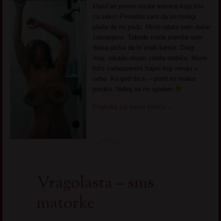
klasičan primer sisate kurvice koja živi
za seks! Primetila sam da se mnogi
plaše da mi priđu. Misle udata sam dakle
zabranjena. Takođe misle previše sam
dobra pička da bi imali šanse. Dragi
moji, nikada nisam volela slabiće. Mene
lože samouvereni frajeri koji veruju u
sebe. Ko god da si – pusti mi makar
poruku. Neboj se ne ujedam
Pogledaj još seksi slikica
→
Vragolasta – sms
matorke