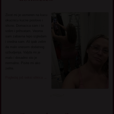
Zivot mi je usmeren na kucu
okucnicu kucne poslove i
slicno. Domacica sam i to
volim i prihvatam. Veoma
sam zabavna lepo izgledam
i vredna sam. Ali ipak zelim
da malo unesem dodatnog
uzbudjenja. Valjda mi je
malo i dosadno sto je
normalno. Pisite mi ako
zelite.
Pogledaj još seksi slikica
→