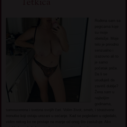
Tetkica
Rođena sam sa
pegicama koje
su moje
obeležje. Moje
telo je prirodno
senzualno i
izazovno ali to
je samo
početak priče.
Da li se
usuđuješ da
zaviriš dublje?
Žena sam u
najboljim
godinama,
samouverena i svesna svojih čari. Volim život, smeh, i strastvene
trenutke koji ostaju urezani u sećanje. Kad se pogledam u ogledalo,
vidim nekog ko ne pristaje na manje od onog što zaslužuje. Ako