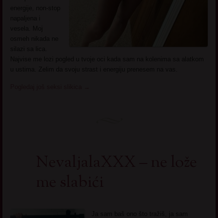
energije, non-stop
napaljena i
vesela. Moj
osmeh nikada ne
silazi sa lica.
Najvise me lozi pogled u tvoje oci kada sam na kolenima sa alatkom
u ustima. Zelim da svoju strast i energiju prenesem na vas.
Pogledaj još seksi slikica
→
NevaljalaXXX – ne lože
me slabići
Ja sam baš ono što tražiš, ja sam