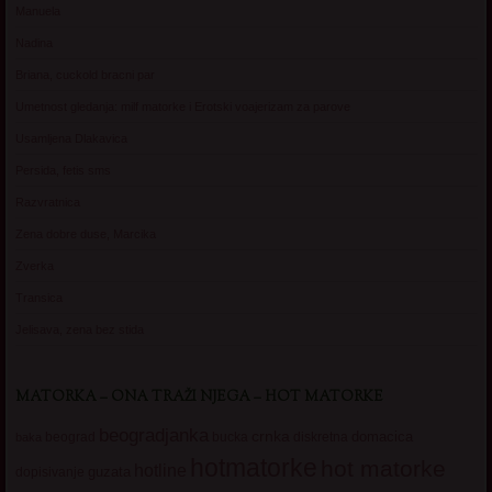
Manuela
Nadina
Briana, cuckold bracni par
Umetnost gledanja: milf matorke i Erotski voajerizam za parove
Usamljena Dlakavica
Persida, fetis sms
Razvratnica
Zena dobre duse, Marcika
Zverka
Transica
Jelisava, zena bez stida
MATORKA – ONA TRAŽI NJEGA – HOT MATORKE
beogradjanka
crnka
domacica
beograd
baka
bucka
diskretna
hotmatorke
hot matorke
hotline
guzata
dopisivanje