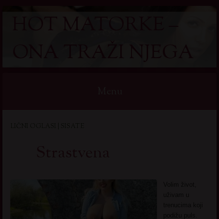
HOT MATORKE –
ONA TRAŽI NJEGA
Menu
Skip
LIČNI OGLASI | SISATE
to
content
Strastvena
Volim život,
uživam u
trenucima koji
podižu puls.