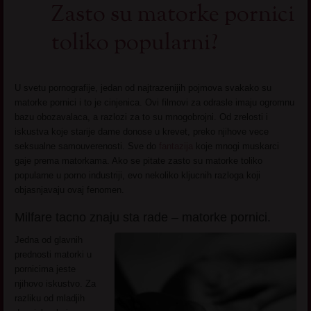
Zasto su matorke pornici
toliko popularni?
U svetu pornografije, jedan od najtrazenijih pojmova svakako su
matorke pornici i to je cinjenica. Ovi filmovi za odrasle imaju ogromnu
bazu obozavalaca, a razlozi za to su mnogobrojni. Od zrelosti i
iskustva koje starije dame donose u krevet, preko njihove vece
seksualne samouverenosti. Sve do
fantazija
koje mnogi muskarci
gaje prema matorkama. Ako se pitate zasto su matorke toliko
popularne u porno industriji, evo nekoliko kljucnih razloga koji
objasnjavaju ovaj fenomen.
Milfare tacno znaju sta rade – matorke pornici.
Jedna od glavnih
prednosti matorki u
pornicima jeste
njihovo iskustvo. Za
razliku od mladjih