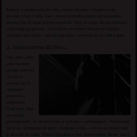
Kada je u pitanju snazan seks, manje iskusne i devojke imaju
prirodan strah u sebi. Cak i nesto minimalno poput samara preko
dupeta zna da bude previse hardcore. One ne znaju sta da ocekuju i
zbog toga su oprezne. Zrele dame sa velikim iskustvom kojima
jebacina nije strana – nemaju taj strah i spremne su za velika dela.
2. Strast prema BDSM-u.
Dok neke zene
vole neznost,
mnoge matorke
uzivaju u
osecaju da ih
muskarac
preuzme u
potpunosti.
Grub seks daje
im osecaj
podredjenosti, ali na nacin koji je uzbudljiv i oslobadjajuci. Povlacenje
za kosu, samaranje po guzi i stenjanje u uho – sve su to sitnice koje
ih dovode do ludila. Pored toga prljave reci, ponizavanje, bicevi, kao i