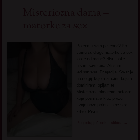
Misteriozna dama –
matorke za sex
Po cemu sam posebna? Po
cemu su druge matorke za sex
losije od mene? Nisu losije…
nisam savrsena. Ali sam
jedinstvena. Drugacija. Stvar je
u energiji kojom zracim, kojom
dominiram, opijam te.
Misteriozna obdarena matorka
koja posmatra kroz prozor
svoje nove potencijalne sex
zrtve. Pisi mi…
Pogledaj još seksi slikica
→