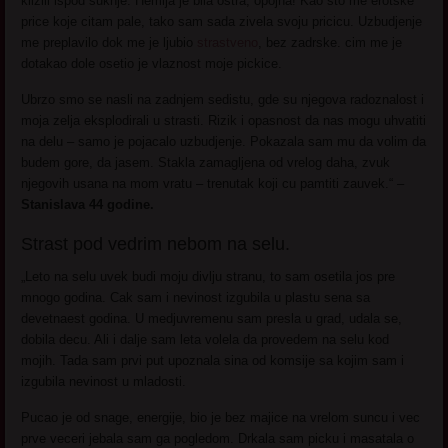
klizili ispod suknje. Hemija je bila ostra, opojna! Kao sto me erotske
price koje citam pale, tako sam sada zivela svoju pricicu. Uzbudjenje
me preplavilo dok me je ljubio
strastveno
, bez zadrske. cim me je
dotakao dole osetio je vlaznost moje pickice.
Ubrzo smo se nasli na zadnjem sedistu, gde su njegova radoznalost i
moja zelja eksplodirali u strasti. Rizik i opasnost da nas mogu uhvatiti
na delu – samo je pojacalo uzbudjenje. Pokazala sam mu da volim da
budem gore, da jasem. Stakla zamagljena od vrelog daha, zvuk
njegovih usana na mom vratu – trenutak koji cu pamtiti zauvek.“ –
Stanislava 44 godine.
Strast pod vedrim nebom na selu.
„Leto na selu uvek budi moju divlju stranu, to sam osetila jos pre
mnogo godina. Cak sam i nevinost izgubila u plastu sena sa
devetnaest godina. U medjuvremenu sam presla u grad, udala se,
dobila decu. Ali i dalje sam leta volela da provedem na selu kod
mojih. Tada sam prvi put upoznala sina od komsije sa kojim sam i
izgubila nevinost u mladosti.
Pucao je od snage, energije, bio je bez majice na vrelom suncu i vec
prve veceri jebala sam ga pogledom. Drkala sam picku i masatala o