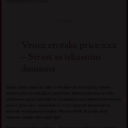
Pogledaj još seksi slikica
→
Vruce erotske price xxx
– Strast sa iskusnim
damama
Starije dame znaju sta zele – i ne plase se da to uzmu, njihove
erotske price su uzbudljive i perverzne. Njihova iskustva su vrela,
strastvena i puna zadovoljstva. U nastavku vam donosimo tri erotske
price iz prve ruke – senzualne
ispovesti
iskusnih dama koje su
dozivele nezaboravne trenutke. Ako ste mislili da je vas zivot
zabavan, cekajte dok cujete njih!