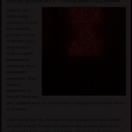
Rizicne erotske price – Nocna avantura u kolima.
„Oduvek sam
volela mladje
muskarce, a ovog
sam upoznala
spontanu u mom
omiljenom kaficu.
Imao je nesto
divlje u pogledu,
onaj nestasan
osmeh koji me je
momentalno
raspametio. Mlad,
uspesan,
ambiciozan, los
momak. Posle par
pica, predlozio mi je da se provozamo u njegovoj novoj mecki. Nisam
se dvoumila.
Vozili smo se bez cilja dok nije skrenuo na zabaceno mesto, daleko
od ulicnih svetala. Osetila sam njegovu ruku na butini, prsti su mu