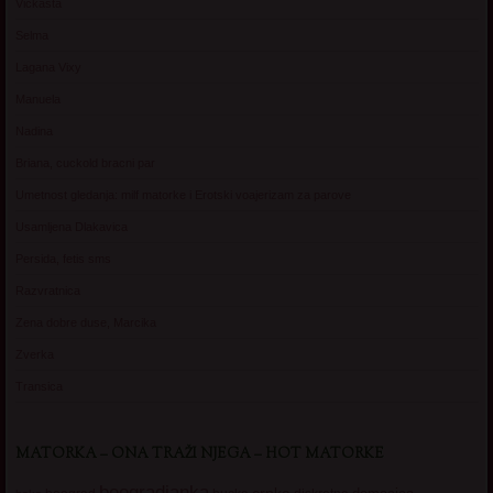
Vickasta
Selma
Lagana Vixy
Manuela
Nadina
Briana, cuckold bracni par
Umetnost gledanja: milf matorke i Erotski voajerizam za parove
Usamljena Dlakavica
Persida, fetis sms
Razvratnica
Zena dobre duse, Marcika
Zverka
Transica
MATORKA – ONA TRAŽI NJEGA – HOT MATORKE
beogradjanka