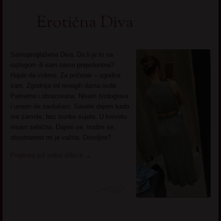
Erotična Diva
Samoproglašena Diva. Da li je to sa
razlogom ili sam samo prepotentna?
Hajde da vidimo. Za početak – zgodna
sam. Zgodnija od mnogih dama ovde.
Pametna i obrazovana. Nisam tvrdoglava
i umem da saslušam. Savete dajem kada
me zamole, bez trunke sujete. U krevetu
nisam sebična. Dajem se, trudim se,
obostranost mi je važna. Dovoljno?
Pogledaj još seksi slikica
→