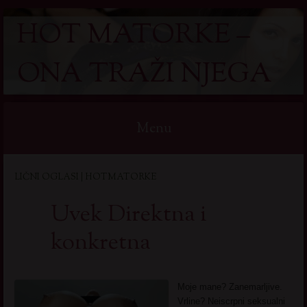
HOT MATORKE –
ONA TRAŽI NJEGA
Menu
Skip
LIČNI OGLASI | HOTMATORKE
to
content
Uvek Direktna i
konkretna
Moje mane? Zanemarljive.
Vrline? Neiscrpni seksualni