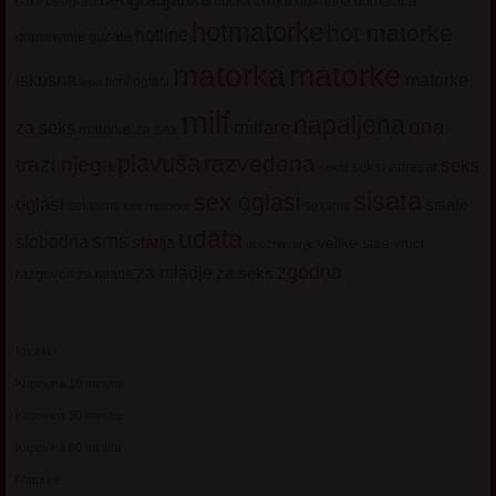
crnka
domacica
beograd
baka
bucka
diskretna
hotmatorke
hot matorke
hotline
guzata
dopisivanje
matorke
matorka
iskusna
matorke
licni oglasi
lepa
milf
napaljena
ona
milfare
za seks
matorke za sex
plavuša
razvedena
trazi njega
seks
seksi adresar
seksi
sisata
sex oglasi
oglasi
sisate
sekssms
sexsms
sex matorke
udata
sms
slobodna
starija
velike sise
vruci
upoznavanje
zgodna
za mladje
za seks
razgovori
za mlade
Kontakt
Kupovina 10 minuta
Kupovina 30 minuta
Kupovina 60 minuta
Matorke