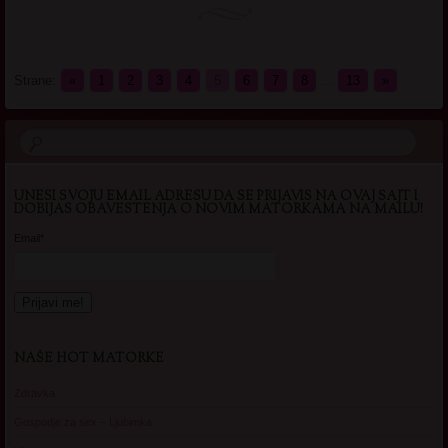
Strane:
«
1
2
3
4
5
6
7
8
...
13
»
UNESI SVOJU EMAIL ADRESU DA SE PRIJAVIS NA OVAJ SAJT I
DOBIJAS OBAVESTENJA O NOVIM MATORKAMA NA MAILU!
Email*
NAŠE HOT MATORKE
Zdravka
Gospodje za sex – Ljubimka