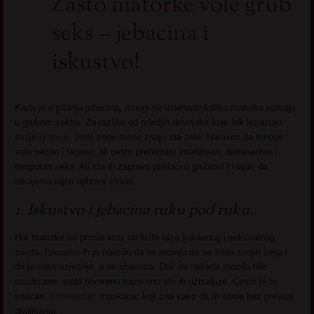
Zasto matorke vole grub
seks – jebacina i
iskustvo!
Kada je u pitanju jebacina, mnogi se iznenade koliko matorke uzivaju
u grubom seksu. Za razliku od mladjih devojaka koje tek istrazuju
svoje
granice
, zrele zene tacno znaju sta zele. Naravno da mnoge
vole nezno i lagano, ali cesto preferiraju intenzivan, dominantan i
nesputan seks. Ali sta ih zapravo privlaci u grubosti? Hajde da
otkrijemo tajne njihove strasti.
1. Iskustvo i jebacina ruku pod ruku.
Hot matorke su prosle kroz razlicite faze ljubavnog i seksualnog
zivota. Iskustvo ih je naucilo da ne moraju da se stide svojih zelja i
da je seks uzivanje, a ne obaveza. Dok su nekada mozda bile
suzdrzane, sada otvoreno traze ono sto ih uzbudjuje. Cesto je to
snazan,
dominantan
muskarac koji zna kako da ih uzme bez previse
okolisanja.