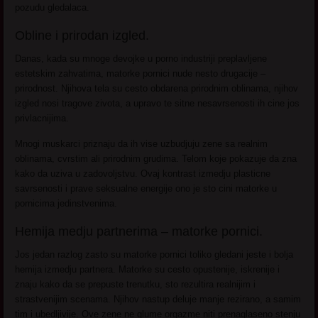
pozudu gledalaca.
Obline i prirodan izgled.
Danas, kada su mnoge devojke u porno industriji preplavljene
estetskim zahvatima, matorke pornici nude nesto drugacije –
prirodnost. Njihova tela su cesto obdarena prirodnim oblinama, njihov
izgled nosi tragove zivota, a upravo te sitne nesavrsenosti ih cine jos
privlacnijima.
Mnogi muskarci priznaju da ih vise uzbudjuju zene sa realnim
oblinama, cvrstim ali prirodnim grudima. Telom koje pokazuje da zna
kako da uziva u zadovoljstvu. Ovaj kontrast izmedju plasticne
savrsenosti i prave seksualne energije ono je sto cini matorke u
pornicima jedinstvenima.
Hemija medju partnerima – matorke pornici.
Jos jedan razlog zasto su matorke pornici toliko gledani jeste i bolja
hemija izmedju partnera. Matorke su cesto opustenije, iskrenije i
znaju kako da se prepuste trenutku, sto rezultira realnijim i
strastvenijim scenama. Njihov nastup deluje manje rezirano, a samim
tim i ubedljivije. Ove zene ne glume orgazme niti prenaglaseno stenju