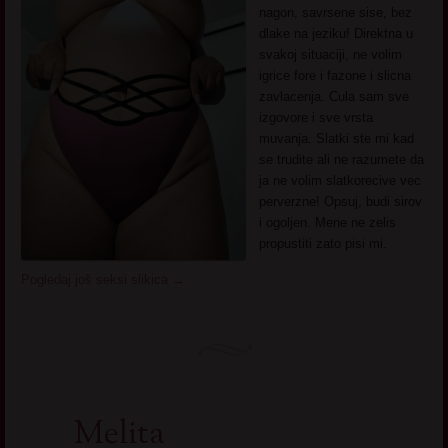
nagon, savrsene sise, bez
dlake na jeziku! Direktna u
svakoj situaciji, ne volim
igrice fore i fazone i slicna
zavlacenja. Cula sam sve
izgovore i sve vrsta
muvanja. Slatki ste mi kad
se trudite ali ne razumete da
ja ne volim slatkorecive vec
perverzne! Opsuj, budi sirov
i ogoljen. Mene ne zelis
propustiti zato pisi mi.
Pogledaj još seksi slikica
→
Melita