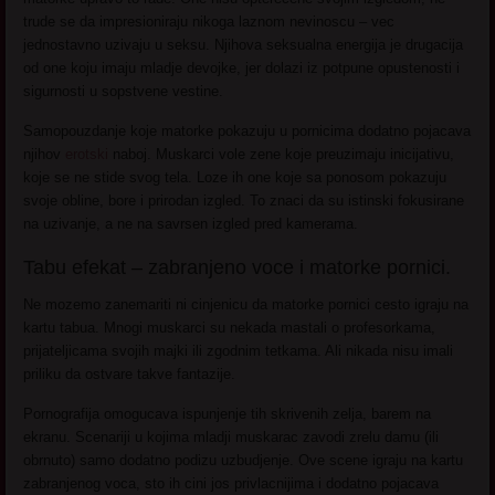
trude se da impresioniraju nikoga laznom nevinoscu – vec
jednostavno uzivaju u seksu. Njihova seksualna energija je drugacija
od one koju imaju mladje devojke, jer dolazi iz potpune opustenosti i
sigurnosti u sopstvene vestine.
Samopouzdanje koje matorke pokazuju u pornicima dodatno pojacava
njihov
erotski
naboj. Muskarci vole zene koje preuzimaju inicijativu,
koje se ne stide svog tela. Loze ih one koje sa ponosom pokazuju
svoje obline, bore i prirodan izgled. To znaci da su istinski fokusirane
na uzivanje, a ne na savrsen izgled pred kamerama.
Tabu efekat – zabranjeno voce i matorke pornici.
Ne mozemo zanemariti ni cinjenicu da matorke pornici cesto igraju na
kartu tabua. Mnogi muskarci su nekada mastali o profesorkama,
prijateljicama svojih majki ili zgodnim tetkama. Ali nikada nisu imali
priliku da ostvare takve fantazije.
Pornografija omogucava ispunjenje tih skrivenih zelja, barem na
ekranu. Scenariji u kojima mladji muskarac zavodi zrelu damu (ili
obrnuto) samo dodatno podizu uzbudjenje. Ove scene igraju na kartu
zabranjenog voca, sto ih cini jos privlacnijima i dodatno pojacava