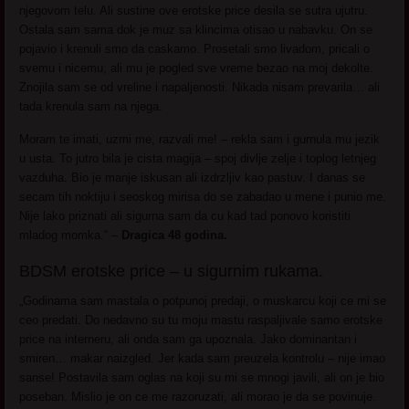
njegovom telu. Ali sustine ove erotske price desila se sutra ujutru.
Ostala sam sama dok je muz sa klincima otisao u nabavku. On se
pojavio i krenuli smo da caskamo. Prosetali smo livadom, pricali o
svemu i nicemu, ali mu je pogled sve vreme bezao na moj dekolte.
Znojila sam se od vreline i napaljenosti. Nikada nisam prevarila… ali
tada krenula sam na njega.
Moram te imati, uzmi me, razvali me! – rekla sam i gurnula mu jezik
u usta. To jutro bila je cista magija – spoj divlje zelje i toplog letnjeg
vazduha. Bio je manje iskusan ali izdrzljiv kao pastuv. I danas se
secam tih noktiju i seoskog mirisa do se zabadao u mene i punio me.
Nije lako priznati ali sigurna sam da cu kad tad ponovo koristiti
mladog momka.“ –
Dragica 48 godina.
BDSM erotske price – u sigurnim rukama.
„Godinama sam mastala o potpunoj predaji, o muskarcu koji ce mi se
ceo predati. Do nedavno su tu moju mastu raspaljivale samo erotske
price na interneru, ali onda sam ga upoznala. Jako dominantan i
smiren… makar naizgled. Jer kada sam preuzela kontrolu – nije imao
sanse! Postavila sam oglas na koji su mi se mnogi javili, ali on je bio
poseban. Mislio je on ce me razoruzati, ali morao je da se povinuje.