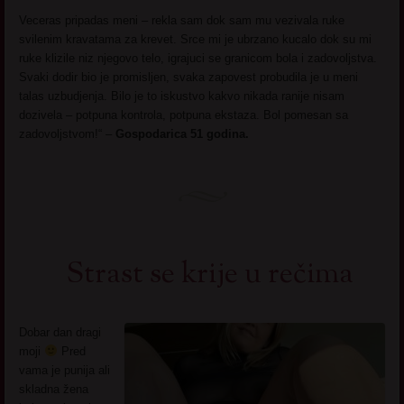
Veceras pripadas meni – rekla sam dok sam mu vezivala ruke
svilenim kravatama za krevet. Srce mi je ubrzano kucalo dok su mi
ruke klizile niz njegovo telo, igrajuci se granicom bola i zadovoljstva.
Svaki dodir bio je promisljen, svaka zapovest probudila je u meni
talas uzbudjenja. Bilo je to iskustvo kakvo nikada ranije nisam
dozivela – potpuna kontrola, potpuna ekstaza. Bol pomesan sa
zadovoljstvom!“ –
Gospodarica 51 godina.
Strast se krije u rečima
Dobar dan dragi
moji
Pred
vama je punija ali
skladna žena