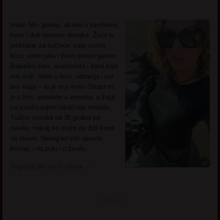
Imam 50+ godina, ali telo u savršenoj
formi i duh nemirne devojke. Život je
prekratak za kočnice, zato vozim
brzo, volim jako i živim punim gasom.
Bajkerka sam, avanturista i žena koja
voli rizik. Vetar u kosi, vibracija i put
bez kraja – to je moj moto. Strast mi
je u krvi, adrenalin u venama, a želja
za istraživanjem nikad nije nestala.
Tražim momka od 35 godina pa
naviše, nekog ko može da drži korak
sa mnom. Nekog ko voli opasne
krivine, i na putu i u životu.
Pogledaj još seksi slikica
→