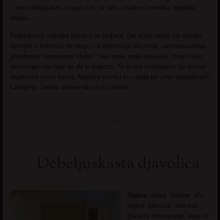
– one jednostavno uzivaju i to se vidi u svakom pokretu, pogledu,
dodiru.
Popularnost matorke pornica ne jenjava. Oni nude nesto sto mladje
devojke u industriji ne mogu – kombinaciju iskustva, samopouzdanja,
prirodnosti i intenzivne strasti. Ove zene znaju sta zele, znaju kako
da uzivaju i ne boje se da to pokazu. To ih cini neodoljivim za mnoge
muskarce sirom sveta. Matorke pornici su i dalje pri vrhu najgledanijih
kategorija i nema sumnje da ce tu i ostati.
Debeljuskasta djavolica
Status:
udata. Godine: 45+.
Izgled: plavusa, mekana,
guza za obozavanje, sise za