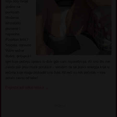
koja nosi svoje
godine sa
ponosom.
Moderna,
tehnološki
pismena i
napredna.
Poseban fetiš?
Stopala, naravno.
Volim nežne
dodire, poljupce i
igre koje počinju upravo tu dole gde sam najosetljivija. Ali ono što me
zaista pali jesu vruće porukice – verujem da se prava energija krije u
rečima koje mogu probuditi sva čula. Ali reči su tek početak – sve
ostalo zavisi od tebe!
Pogledaj još seksi slikica
→