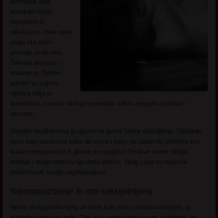
devojaka, koje
ponekad deluju
nesigurno ili
neiskusno, zrele zene
znaju sta zele i
poznaju svoje telo.
Takodje poznaju i
muskarce. Njihovi
pokreti su sigurni,
njihova zelja je
autenticna, a nacin na koji se predaju seksu potpuno prirodan i
opusten.
Mnogim muskarcima je upravo to glavni faktor uzbudjenja. Gledanje
zene koja tacno zna kako da uziva i kako da zadovolji partnera bez
ikakve nespretnosti ili glume je napaljivo! Ovakve scene deluju
realnije i imaju intenzivniju dozu erotike, zbog cega su matorke
pornici uvek medju najgledanijima.
Samopouzdanje ih cini seksipilnijima.
Nema niceg privlacnijeg od zene koja zraci samopouzdanjem, a
matorke upravo to rade. One nisu opterecene svojim izgledom, ne