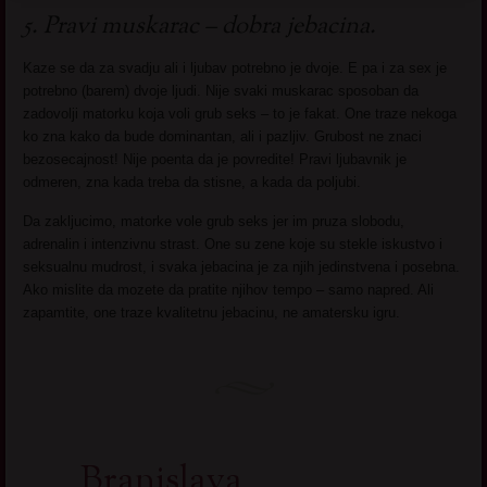
5. Pravi muskarac – dobra jebacina.
Kaze se da za svadju ali i ljubav potrebno je dvoje. E pa i za sex je
potrebno (barem) dvoje ljudi. Nije svaki muskarac sposoban da
zadovolji matorku koja voli grub seks – to je fakat. One traze nekoga
ko zna kako da bude dominantan, ali i pazljiv. Grubost ne znaci
bezosecajnost! Nije poenta da je povredite! Pravi ljubavnik je
odmeren, zna kada treba da stisne, a kada da poljubi.
Da zakljucimo, matorke vole grub seks jer im pruza slobodu,
adrenalin i intenzivnu strast. One su zene koje su stekle iskustvo i
seksualnu mudrost, i svaka jebacina je za njih jedinstvena i posebna.
Ako mislite da mozete da pratite njihov tempo – samo napred. Ali
zapamtite, one traze kvalitetnu jebacinu, ne amatersku igru.
Branislava