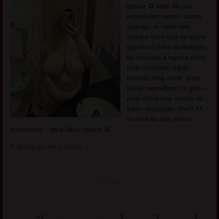
igranje.
O sebi:
Na prvi
pogled sam nezna i brizna
supruga, ali ispod ove
mekane koze krije se prava
djavolica! Volim da flertujem
da izazivam a najvise volim
kada muskarac izgubi
kontrolu zbog mene. Moje
telo je napravljeno za greh –
puno oblina koje mozes da
ljubis i istrazujes. Muz? Ah,
on misli da sam mirna i
posvecena… neka tako i ostane
Pogledaj još seksi slikica
→