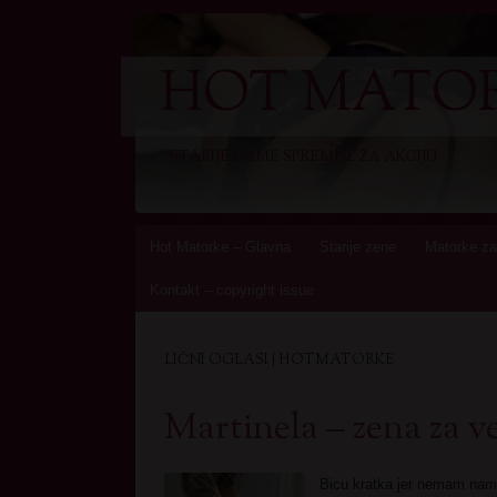
HOT MATOR
STARIJE DAME SPREMNE ZA AKCIJU
Skip
Hot Matorke – Glavna
Starije zene
Matorke za
to
Kontakt – copyright issue
content
LIČNI OGLASI | HOTMATORKE
Martinela – zena za ve
Bicu kratka jer nemam name