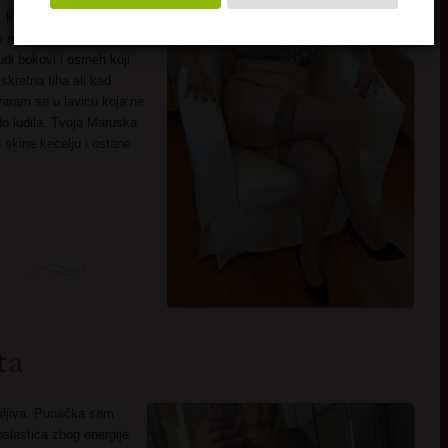
z komsiluka mirna
 i mleko a popodne
rudi bokovi i osmeh koji
kretna tiha ali kad
varam se u lavicu koja ne
do ludila. Tvoja Maruska
skine kecelju i ostane
ta
mljiva. Punačka sam
slastica zbog energije