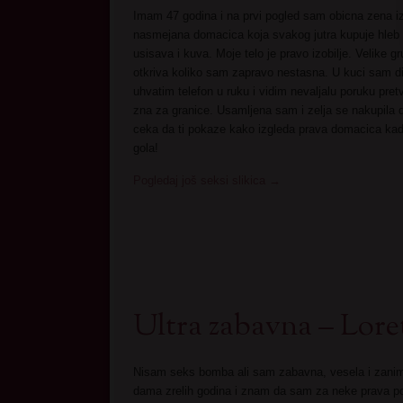
Imam 47 godina i na prvi pogled sam obicna zena i
nasmejana domacica koja svakog jutra kupuje hleb
usisava i kuva. Moje telo je pravo izobilje. Velike g
otkriva koliko sam zapravo nestasna. U kuci sam dis
uhvatim telefon u ruku i vidim nevaljalu poruku pret
zna za granice. Usamljena sam i zelja se nakupila 
ceka da ti pokaze kako izgleda prava domacica kad 
gola!
Pogledaj još seksi slikica
→
Ultra zabavna – Lore
Nisam seks bomba ali sam zabavna, vesela i zani
dama zrelih godina i znam da sam za neke prava po