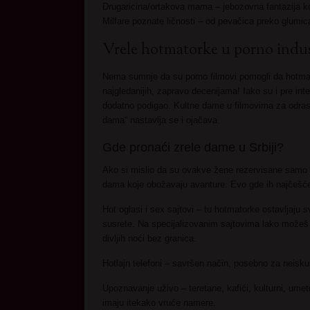
Drugaricina/ortakova mama – jebozovna fantazija ko
Milfare poznate ličnosti – od pevačica preko glumic
Vrele hotmatorke u porno indust
Nema sumnje da su porno filmovi pomogli da hotmat
najgledanijih, zapravo decenijama! Iako su i pre inte
dodatno podigao. Kultne dame u filmovima za odras
dama“ nastavlja se i ojačava.
Gde pronaći zrele dame u Srbiji?
Ako si mislio da su ovakve žene rezervisane samo za
dama koje obožavaju avanture. Evo gde ih najčešć
Hot oglasi i sex sajtovi – tu hotmatorke ostavljaju s
susrete. Na specijalizovanim sajtovima lako možeš 
divljih noći bez granica.
Hotlajn telefoni – savršen način, posebno za neiskus
Upoznavanje uživo – teretane, kafići, kulturni, umetn
imaju itekako vruće namere.