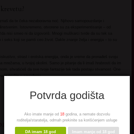
 krevetu?
znaš da te čeka nezaboravna noć. Njihovo samopouzdanje i
dinstvenim. Istovremeno, otvorene su za eksperimentisanje – od
ožda nisi smeo ni da izgovoriš. Mnogi muškarci tvrde da su tek sa
i seks koji se pamti ceo život. Dakle znanje želja i energija – to su
skustvo, strast i erotska energija, onda je vreme da pronađeš svoju
mrežama, u tvojoj okolini. Samo je pitanje da li imaš hrabrosti da im
om, shvatićeš da sve tvoje fantazije tek tada postaju stvarnost. One
veće oružje u zavođenju.
Potvrda godišta
Ako imate manje od
18
godina, a nemate dozvolu
omacica
roditelja/staratelja, odmah prekinite sa korišćenjem usluge
DA imam 18 god
Imam manje od 18 god