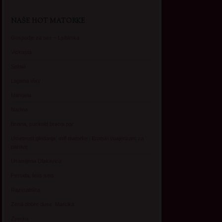
NAŠE HOT MATORKE
Gospodje za sex – Ljubimka
Vickasta
Selma
Lagana Vixy
Manuela
Nadina
Briana, cuckold bracni par
Umetnost gledanja: milf matorke i Erotski voajerizam za
parove
Usamljena Dlakavica
Persida, fetis sms
Razvratnica
Zena dobre duse, Marcika
Zverka