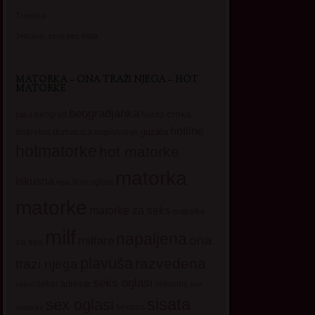
Transica
Jelisava, zena bez stida
MATORKA – ONA TRAŽI NJEGA – HOT
MATORKE
beogradjanka
crnka
beograd
baka
bucka
hotline
domacica
guzata
dopisivanje
diskretna
hotmatorke
hot matorke
matorka
iskusna
licni oglasi
lepa
matorke
matorke za seks
matorke
milf
napaljena
ona
milfare
za sex
plavuša
razvedena
trazi njega
seks oglasi
seksi adresar
sekssms
seksi
sex
sisata
sex oglasi
sexsms
matorke