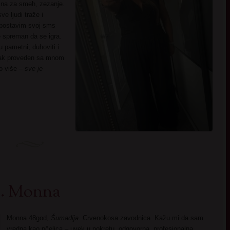
na za smeh, zezanje.
ve ljudi traže i
 postavim svoj sms
je spreman da se igra.
u pametni, duhoviti i
tak proveden sa mnom
to više –
sve je
.. Monna
Monna 48god,
Šumadija.
Crvenokosa zavodnica. Kažu mi da sam
vredna kao pčelica – uvek u pokretu, odgovorna, profesionalna,