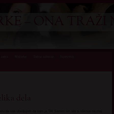
KE – ONA TRAŽI 
 seks
Matorke
Seksi adresar
Ispovesti
lika dela
ru da vas ubedjujem da sam ja TA! Samim tim sto si kliknuo na moj