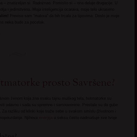
ba – znatizeljan si. Radoznao. Pomislio si – ona deluje drugacije. U
lja i jedinstvena. Moja inteligencija ocarava, moje telo ukraseno
olim!
Previse sam “matora“ da bih trcala za tipovima. Doslo je moje
ms neka bude za pocetak.
→
otmatorke prosto Savršene?
kusnom ženom koja zna svaku tajnu muškog tela, hotmatorke su
vosti odavno i sada su spremne i samouverene. Prestale su da gube
. Za razliku od klinki koje traže sebe u svakom smislu (životnom i
amopouzdanje. Njihova
energija
u seksu često nadmašuje sve tvoje
lačne?