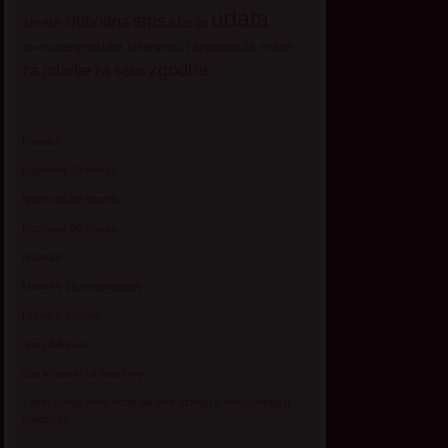
udata
sms
sisate
slobodna
starija
velike sise
vruci razgovori
za mlade
upoznavanje
zgodna
za mladje
za seks
Kontakt
Kupovina 10 minuta
Kupovina 30 minuta
Kupovina 60 minuta
Matorke
Matorke za upoznavanje
Pravilnik i uslovi
Sexy Adresar
Starije dame za avanturu
Zasto starije zene tvrde da vise uzivaju u seksu nego u
mladosti?