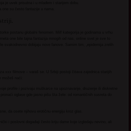
ja je uvek prisutna i u mlađem i starijem dobu.
a one su često fantazije u nama.
riji.
orke postanu globalni fenomen. Milf kategorija je godinama u vrhu
rneta one bile tajna fantazija mnogih od nas, online svet je sve to
le svakodnevno dobijaju nove fanove. Samim tim, „epidemija zrelih
 xxx filmove – varaš se. U Srbiji postoji čitava zajednica starijih
e možeš naći:
voje profile i pozivaju muškarce na upoznavanje, druzenje ili diskretne
pronaći oglase gde jasno pišu šta žele: od romantičnih susreta do
ne, da osete njihovu erotičnu energiju kroz glas.
ički i poslovni događaji često kriju dame koje izgledaju nevino, ali