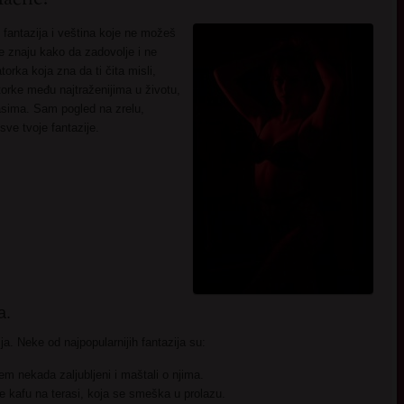
 fantazija i veština koje ne možeš
one znaju kako da zadovolje i ne
orka koja zna da ti čita misli,
orke među najtraženijima u životu,
asima. Sam pogled na zrelu,
sve tvoje fantazije.
a.
ja. Neke od najpopularnijih fantazija su:
em nekada zaljubljeni i maštali o njima.
 kafu na terasi, koja se smeška u prolazu.