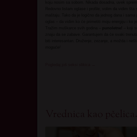
koju nosim sa sobom. Nikada dosadna, uvek sprem
Redovno listam oglase i profile, volim da vidim šta s
maštaju. Tako da je logično da jednog dana i sama
oglas – da vidim ko će primetiti moju energiju i ko 
Tražim muškarce svih godina –
punoletne!
– koji s
znaju da se zabave. Garantujem da će svaki trenu
biti interesantan. Druženje, zezanje, a možda i neš
moguće!
Pogledaj još seksi slikica
→
Vrednica kao pčelica