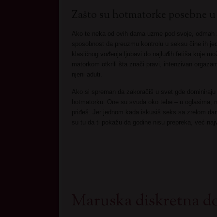
Zašto su hotmatorke posebne u
Ako te neka od ovih dama uzme pod svoje, odmah 
sposobnost da preuzmu kontrolu u seksu čine ih je
klasičnog vođenja ljubavi do najluđih fetiša koje m
matorkom otkrili šta znači pravi, intenzivan orgazam 
njeni aduti.
Ako si spreman da zakoračiš u svet gde dominiraju i
hotmatorku. One su svuda oko tebe – u oglasima, na 
priđeš. Jer jednom kada iskusiš seks sa zrelom dam
su tu da ti pokažu da godine nisu prepreka, već naj
Maruska diskretna d