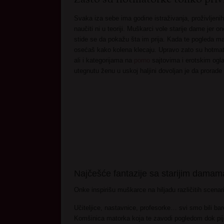
Svaka iza sebe ima godine istraživanja, proživljenih
naučiti ni u teoriji. Muškarci vole starije dame jer 
stide se da pokažu šta im prija. Kada te pogleda mat
osećaš kako kolena klecaju. Upravo zato su hotmat
ali i kategorijama na
porno
sajtovima i erotskim ogl
utegnutu ženu u uskoj haljini dovoljan je da prorade 
Najčešće fantazije sa starijim damam
Onke inspirišu muškarce na hiljadu različitih scenari
Učiteljice, nastavnice, profesorke… svi smo bili bar
Komšinica matorka koja te zavodi pogledom dok pije