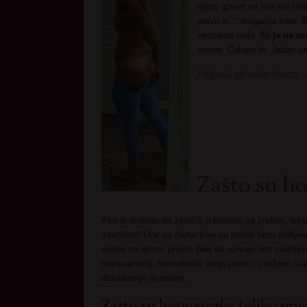
oglas govori mi sve sto tre
pravu si… drugacija sam. Bo
vezbama opija. Ali
ja ne m
vreme. Cekam te. Jedan s
Pogledaj još seksi slikica
Zašto su h
Ako si maštao da završiš u krevetu sa zrelom, is
savršene! One su dame koje su prošle fazu stidlji
vreme na igrice, prosto žele da uživaju bez zadrške
seksualnom), hotmatorke imaju jasno i izraženo s
dosadašnje avanture.
Zašto su hotmatorke toliko priv