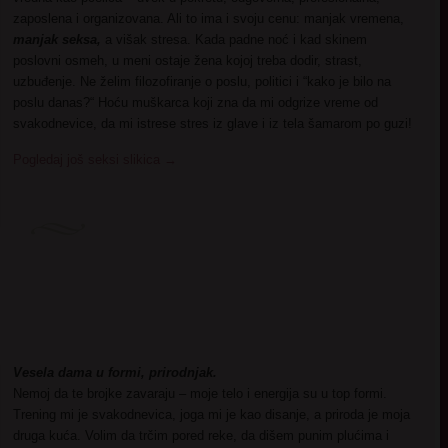
zaposlena i organizovana. Ali to ima i svoju cenu: manjak vremena,
manjak seksa,
a višak stresa. Kada padne noć i kad skinem
poslovni osmeh, u meni ostaje žena kojoj treba dodir, strast,
uzbuđenje. Ne želim filozofiranje o poslu, politici i “kako je bilo na
poslu danas?“ Hoću muškarca koji zna da mi odgrize vreme od
svakodnevice, da mi istrese stres iz glave i iz tela šamarom po guzi!
Pogledaj još seksi slikica
→
Vesela dama u formi, prirodnjak.
Nemoj da te brojke zavaraju – moje telo i energija su u top formi.
Trening mi je svakodnevica, joga mi je kao disanje, a priroda je moja
druga kuća. Volim da trčim pored reke, da dišem punim plućima i