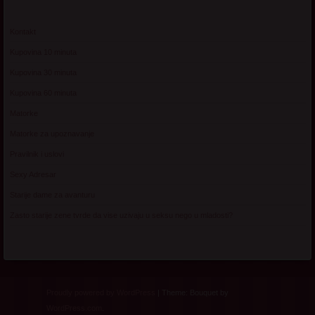
Kontakt
Kupovina 10 minuta
Kupovina 30 minuta
Kupovina 60 minuta
Matorke
Matorke za upoznavanje
Pravilnik i uslovi
Sexy Adresar
Starije dame za avanturu
Zasto starije zene tvrde da vise uzivaju u seksu nego u mladosti?
Proudly powered by WordPress
|
Theme: Bouquet by
WordPress.com
.