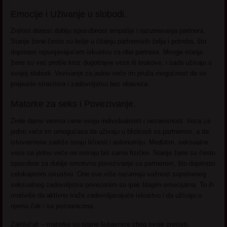
Emocije i Uživanje u slobodi.
Zrelost donosi dublju sposobnost empatije i razumevanja partnera.
Starije žene često su bolje u čitanju partnerovih želja i potreba, što
doprinosi ispunjavajućem iskustvu za oba partnera. Mnoge starije
žene su već prošle kroz dugotrajne veze ili brakove, i sada uživaju u
svojoj slobodi. Vezivanje za jedno veče im pruža mogućnost da se
prepuste strastima i zadovoljstvu bez obaveza.
Matorke za seks i Povezivanje.
Zrele dame veoma cene svoju individualnost i nezavisnost. Veza za
jedno veče im omogućava da uživaju u bliskosti sa partnerom, a da
istovremeno zadrže svoju ličnost i autonomiju. Međutim, seksualne
veze za jedno veče ne moraju biti samo fizičke. Starije žene su često
sposobne za dublje emotivno povezivanje sa partnerom, što doprinosi
celokupnom iskustvu. One sve više razumeju važnost sopstvenog
seksualnog zadovoljstva povezanim sa ipak blagim emocijama. To ih
motiviše da aktivno traže zadovoljavajuće iskustvo i da uživaju u
njemu čak i sa poznanicima.
Zaključak –
matorke su sjajne ljubavnice zbog svoje zrelosti,