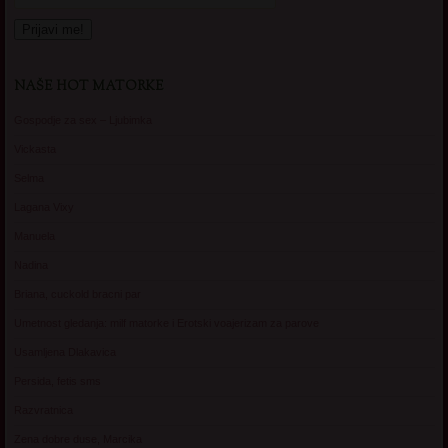
NAŠE HOT MATORKE
Gospodje za sex – Ljubimka
Vickasta
Selma
Lagana Vixy
Manuela
Nadina
Briana, cuckold bracni par
Umetnost gledanja: milf matorke i Erotski voajerizam za parove
Usamljena Dlakavica
Persida, fetis sms
Razvratnica
Zena dobre duse, Marcika