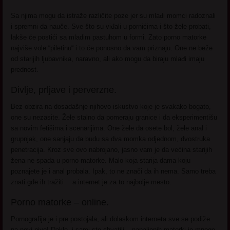
Sa njima mogu da istraže različite poze jer su mlađi momci radoznali
i spremni da nauče. Sve što su viđali u pornićima i što žele probati,
lakše će postići sa mladim pastuhom u formi. Zato porno matorke
najviše vole “piletinu“ i to će ponosno da vam priznaju. One ne beže
od starijih ljubavnika, naravno, ali ako mogu da biraju mlađi imaju
prednost.
Divlje, prljave i perverzne.
Bez obzira na dosadašnje njihovo iskustvo koje je svakako bogato,
one su nezasite. Žele stalno da pomeraju granice i da eksperimentišu
sa novim fetišima i scenarijima. One žele da osete bol, žele anal i
grupnjak, one sanjaju da budu sa dva momka odjednom, dvostruka
penetracija. Kroz sve ovo nabrojano, jasno vam je da većina starijih
žena ne spada u porno matorke. Malo koja starija dama koju
poznajete je i anal probala. Ipak, to ne znači da ih nema. Samo treba
znati gde ih tražiti… a internet je za to najbolje mesto.
Porno matorke – online.
Pornografija je i pre postojala, ali dolaskom interneta sve se podiže
na novi nivo! Dakle, i sami ste shvatili – napaljenih matorki je mnogo