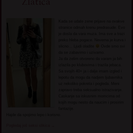
Zlatica
Kada se udate zene prijave na ovakve
stranice odmah krenu predrasude. Evo
je dosla da vara muza. Ima sve a trazi
preko hleba pogace. Neverna je kurva i
slicno… Ljudi oladite
Ovde smo svi
da se zabavimo i uzivamo.
Ja da zelim otvoreno da varam ja bih
izlazila po klubovima i trazila jebaca.
Sa svojih 40+ ja i dalje imam izgled i
lepotu da mogu da nadjem ljubavnika
uz nekoliko pokreta i pogleda. Meni
zapravo treba seksualno istrazivanje.
Caskanje sa iskusnim momcima od
kojih mogu nesto da naucim i prosirim
fantazije.
Hajde da spojimo lepo i korisno.
Pogledaj još seksi slikica
→