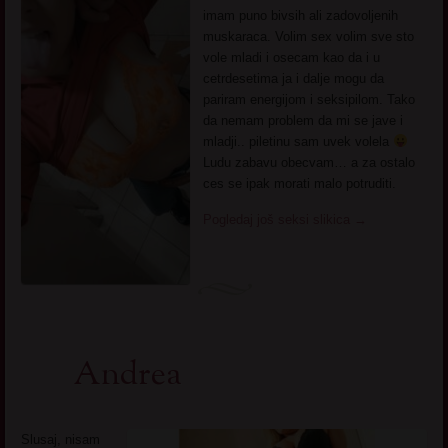
imam puno bivsih ali zadovoljenih
muskaraca. Volim sex volim sve sto
vole mladi i osecam kao da i u
cetrdesetima ja i dalje mogu da
pariram energijom i seksipilom. Tako
da nemam problem da mi se jave i
mladji.. piletinu sam uvek volela
Ludu zabavu obecvam… a za ostalo
ces se ipak morati malo potruditi.
Pogledaj još seksi slikica
→
Andrea
Slusaj, nisam