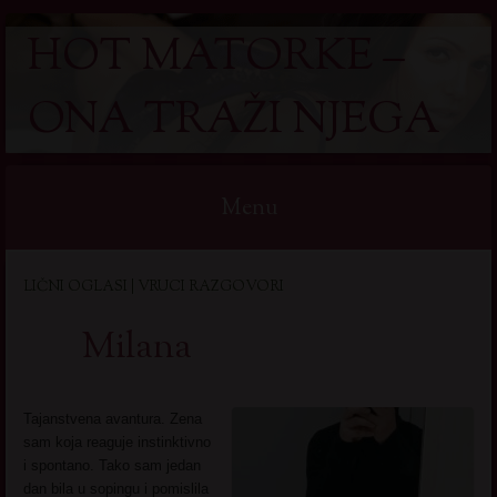
HOT MATORKE –
ONA TRAŽI NJEGA
Menu
Skip
LIČNI OGLASI | VRUCI RAZGOVORI
to
content
Milana
Tajanstvena avantura. Zena
sam koja reaguje instinktivno
i spontano. Tako sam jedan
dan bila u sopingu i pomislila