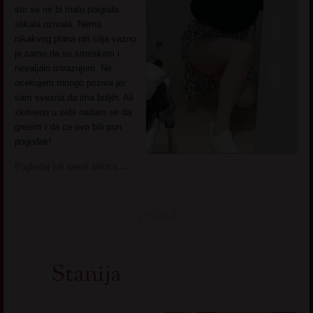
sto se ne bi malo poigrala
slikala uzivala. Nema
nikakvog plana niti cilja vazno
je samo da se smeskam i
nevaljalo istrazujem. Ne
ocekujem mnogo poziva jer
sam svesna da ima boljih. Ali
skriveno u sebi nadam se da
gresim i da ce ovo biti pun
pogodak!
Pogledaj još seksi slikica
→
Stanija