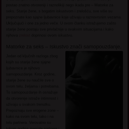
postao znatno otvoreniji i raznolikiji nego ikada pre – Matorke za
seks. Starije žene, s bogatim iskustvom i zrelošću, sve više su
prepoznate kao sjajne ljubavnice koje uživaju u raznovrsnim vezama.
Uključujući i one za jedno veče. U ovom članku istražujemo zašto
starije žene postaju sve privlačnije u ovakvim situacijama i kako
njihova
zrelost
doprinosi ovom iskustvu.
Matorke za seks – Iskustvo znači samopouzdanje.
Jedan od ključnih razloga zbog
kojih su starije žene sjajne
ljubavnice je njihovo
samopouzdanje. Kroz godine,
starije žene su naučile sve o
svom telu, željama i potrebama.
To samopouzdanje ih osnažuje
da otvorenije istraže intimnost i
uživaju u svakom trenutku.
Prepoznaju sve erogene zone –
kako na svom telu, tako i na
telu partnera. Verovatno su
tokom godina menjale partnere i