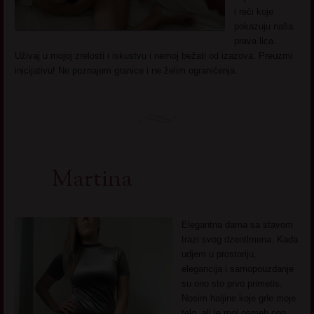
i reči koje
pokazuju naša
prava lica.
Uživaj u mojoj zrelosti i iskustvu i nemoj bežati od izazova. Preuzmi
inicijativu! Ne poznajem granice i ne želim ograničenja.
Martina
Elegantna dama sa stavom
trazi svog dzentlmena. Kada
udjem u prostoriju,
elegancija i samopouzdanje
su ono sto prvo primetis.
Nosim haljine koje grle moje
telo, ali je moj osmeh ono