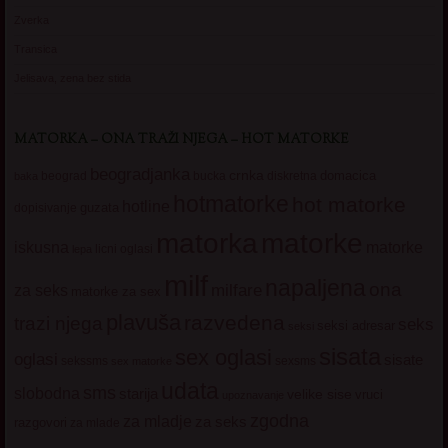
Zverka
Transica
Jelisava, zena bez stida
MATORKA – ONA TRAŽI NJEGA – HOT MATORKE
beogradjanka
crnka
domacica
beograd
baka
bucka
diskretna
hotmatorke
hot matorke
hotline
guzata
dopisivanje
matorke
matorka
iskusna
matorke
licni oglasi
lepa
milf
napaljena
ona
milfare
za seks
matorke za sex
plavuša
razvedena
trazi njega
seks
seksi adresar
seksi
sisata
sex oglasi
oglasi
sisate
sekssms
sexsms
sex matorke
udata
sms
slobodna
starija
velike sise
vruci
upoznavanje
zgodna
za mladje
za seks
razgovori
za mlade