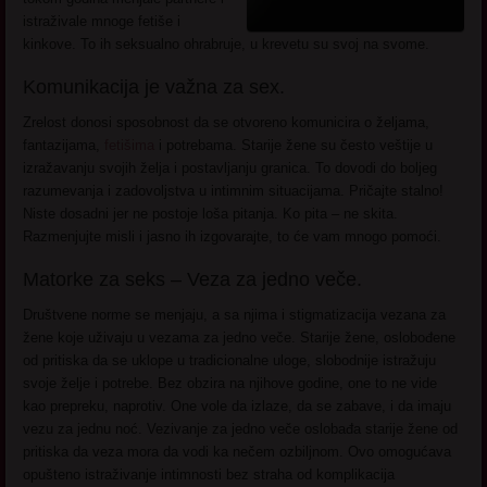
istraživale mnoge fetiše i
kinkove. To ih seksualno ohrabruje, u krevetu su svoj na svome.
Komunikacija je važna za sex.
Zrelost donosi sposobnost da se otvoreno komunicira o željama,
fantazijama,
fetišima
i potrebama. Starije žene su često veštije u
izražavanju svojih želja i postavljanju granica. To dovodi do boljeg
razumevanja i zadovoljstva u intimnim situacijama. Pričajte stalno!
Niste dosadni jer ne postoje loša pitanja. Ko pita – ne skita.
Razmenjujte misli i jasno ih izgovarajte, to će vam mnogo pomoći.
Matorke za seks – Veza za jedno veče.
Društvene norme se menjaju, a sa njima i stigmatizacija vezana za
žene koje uživaju u vezama za jedno veče. Starije žene, oslobođene
od pritiska da se uklope u tradicionalne uloge, slobodnije istražuju
svoje želje i potrebe. Bez obzira na njihove godine, one to ne vide
kao prepreku, naprotiv. One vole da izlaze, da se zabave, i da imaju
vezu za jednu noć. Vezivanje za jedno veče oslobađa starije žene od
pritiska da veza mora da vodi ka nečem ozbiljnom. Ovo omogućava
opušteno istraživanje intimnosti bez straha od komplikacija