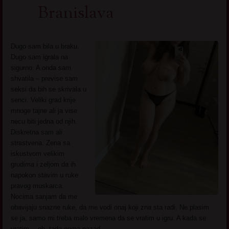
Branislava
Dugo sam bila u braku.
Dugo sam igrala na
sigurno. A onda sam
shvatila – previse sam
seksi da bih se skrivala u
senci. Veliki grad krije
mnoge tajne ali ja vise
necu biti jedna od njih.
Diskretna sam ali
strastvena. Zena sa
iskustvom velikim
grudima i zeljom da ih
napokon stavim u ruke
pravog muskarca.
Nocima sanjam da me
obavijaju snazne ruke, da me vodi onaj koji zna sta radi. Ne plasim
se ja, samo mi treba malo vremena da se vratim u igru. A kada se
vratim… oh, tada nema nazad.