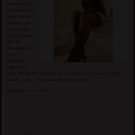
ovde dosla da
te ubedjujem da
zoves. Ma jok,
opusteno, ako
zelis, tu sam,
ako ne tu sam i
dalje
Normalna sam,
nisam
nabedjena,
mogu o bilo
cemu. Od muskih ocekujem da su muskarci, nista vise sem toga.
Detalje – licno … ne otkrivam bas bas nista
Pogledaj još seksi slikica
→