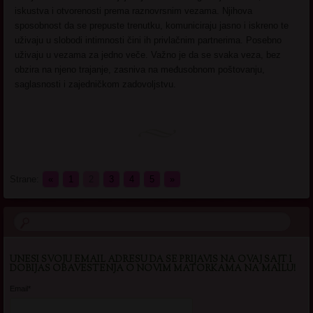
iskustva i otvorenosti prema raznovrsnim vezama. Njihova
sposobnost da se prepuste trenutku, komuniciraju jasno i iskreno te
uživaju u slobodi intimnosti čini ih privlačnim partnerima. Posebno
uživaju u vezama za jedno veče. Važno je da se svaka veza, bez
obzira na njeno trajanje, zasniva na međusobnom poštovanju,
saglasnosti i zajedničkom zadovoljstvu.
Strane:
«
1
2
3
4
5
»
UNESI SVOJU EMAIL ADRESU DA SE PRIJAVIS NA OVAJ SAJT I
DOBIJAS OBAVESTENJA O NOVIM MATORKAMA NA MAILU!
Email*