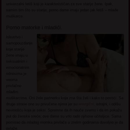
univerzalni fetiš koji je karakterističan za sve starije žene. Ipak,
samim tim što su starije, porno dame imaju jedan jak fetiš – mlađe
muškarce.
Porno matorke i mladići.
Iskustvo i
samopouzdanje
koje starije
žene imaju u
seksualnim i
emocionalnim
odnosima je
veoma
privlačno
mlađim
muškarcima. Oni žele partnerku koja zna šta želi i kako to postići. Sa
druge strane one su privučene njima jer su
energični,
istrajni, i odišu
nevinošću koja je seksi. Spremne da ih nauče svemu i da im pokažu
put do ženske sreće, ove dame su vrlo rado njihove učiteljice. Sama
pomisao da mladog momka privlače u zrelim godinama dovoljno je da
ovlaže.