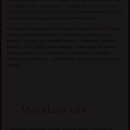
na internetu. Online upoznavanje i ćaskanje, porno forumi, erotski
sajtovi prepuni su ovih dama. To znači da su one moderne i da su se
navikle na nove tehnologije koje maksimalno koriste.
Web kamere, video pozivi, vrući razgovori i seksi
dopisivanje
– to je
njihovo područje kojim vladaju. I ono što je bitno, dolaze u svim
oblicima. Plavuše crnke i brinete, mršavice i debeljuce, direktorke i
domaćice. Svih profila i svih zanimanja. A veliki procenat njih traži
diskreciju i zato ko zna. Možda ona vaša komšinica, poštarka,
bankarka ili prodavačica … možda deluju nevino a zapravo su porno
matorke.
Matorke za seks
U današnjem modernom društvu, koncept ljubavi i intimnosti je