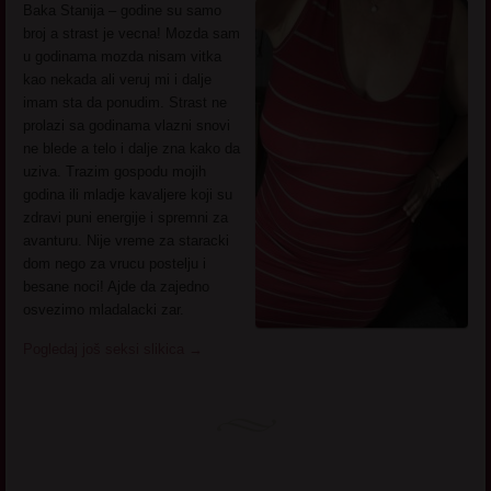
Baka Stanija – godine su samo
broj a strast je vecna! Mozda sam
u godinama mozda nisam vitka
kao nekada ali veruj mi i dalje
imam sta da ponudim. Strast ne
prolazi sa godinama vlazni snovi
ne blede a telo i dalje zna kako da
uziva. Trazim gospodu mojih
godina ili mladje kavaljere koji su
zdravi puni energije i spremni za
avanturu. Nije vreme za staracki
dom nego za vrucu postelju i
besane noci! Ajde da zajedno
osvezimo mladalacki zar.
Pogledaj još seksi slikica
→