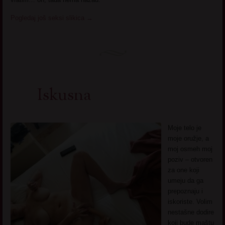
Pogledaj još seksi slikica
→
Iskusna
Moje telo je
moje oružje, a
moj osmeh moj
poziv – otvoren
za one koji
umeju da ga
prepoznaju i
iskoriste. Volim
nestašne dodire
koji bude maštu