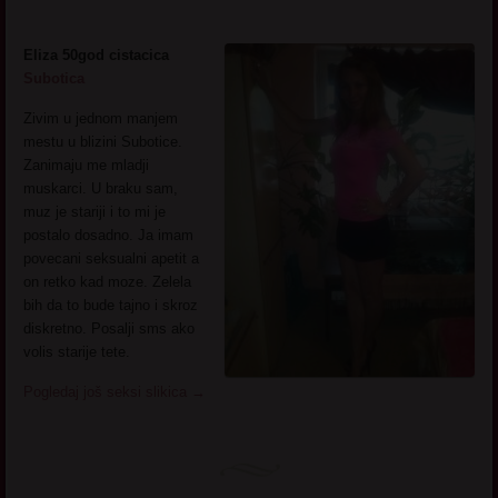
Eliza 50god cistacica
Subotica
Zivim u jednom manjem
mestu u blizini Subotice.
Zanimaju me mladji
muskarci. U braku sam,
muz je stariji i to mi je
postalo dosadno. Ja imam
povecani seksualni apetit a
on retko kad moze. Zelela
bih da to bude tajno i skroz
diskretno. Posalji sms ako
volis starije tete.
Pogledaj još seksi slikica
→