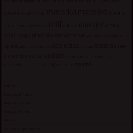
hotmatorke
hot matorke
hotline
guzata
dopisivanje
matorke
matorka
iskusna
matorke
licni oglasi
lepa
milf
napaljena
ona
milfare
za seks
matorke za sex
plavuša
razvedena
trazi njega
seks
seksi adresar
seksi
sisata
sex oglasi
oglasi
sisate
sekssms
sexsms
sex matorke
udata
sms
slobodna
starija
velike sise
vruci
upoznavanje
zgodna
za mladje
za seks
razgovori
za mlade
Kontakt
Kupovina 10 minuta
Kupovina 30 minuta
Kupovina 60 minuta
Matorke
Matorke za upoznavanje