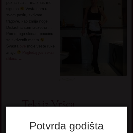
poznanica … ma znas me
sigurno
Vesta sam u
svom poslu, skrivam
tragove, kao zmija noge.
Diskretna sam izuzetno …
Pored toga skidam paucinu
sa skrivenih mesta
Svasta
ove
moje veste ruke
znaju
Pogledaj još seksi
slikica
→
Teki iz Vršca
Potvrda godišta
Ime:
Teki
Godiste:
1959