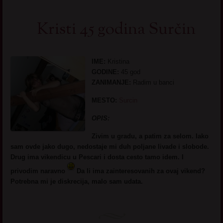
Kristi 45 godina Surčin
IME:
Kristina
GODINE:
45 god
ZANIMANJE:
Radim u banci
MESTO:
Surcin
OPIS:
Zivim u gradu, a patim za selom. Iako
sam ovde jako dugo, nedostaje mi duh poljane livade i slobode.
Drug ima vikendicu u Pescari i dosta cesto tamo idem. I
privodim naravno
Da li ima zainteresovanih za ovaj vikend?
Potrebna mi je diskrecija, malo sam udata.