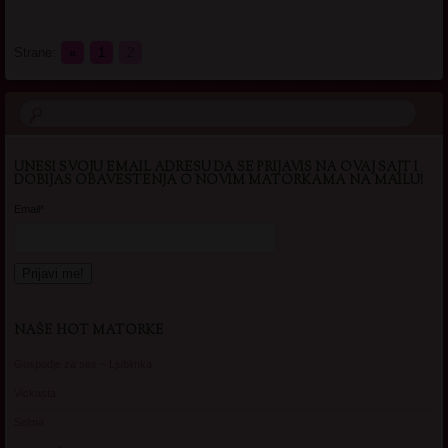
Strane:
«
1
2
UNESI SVOJU EMAIL ADRESU DA SE PRIJAVIS NA OVAJ SAJT I
DOBIJAS OBAVESTENJA O NOVIM MATORKAMA NA MAILU!
Email*
NAŠE HOT MATORKE
Gospodje za sex – Ljubimka
Vickasta
Selma