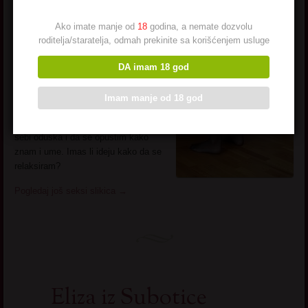
Grad:
Vrsac
Zanimanje:
rad na selu
Ako imate manje od
18
godina, a nemate dozvolu
Opis:
Jedna sasvim neobina
roditelja/staratelja, odmah prekinite sa korišćenjem usluge
seljancica
Rodjena na selu, tu i
zivim… Udata, kao srecno. Muz .. ah
DA imam 18 god
necemo o njemu. Nesto posebno o
sebi i nemam sta da kazem. Ceo
Imam manje od 18 god
zivot mi je prosao u basti i kuci.
Resila sad pod stare dane da dam
sebi oduska i da se opustim kako
znam i ume. Imas li ideju kako da se
relaksiram?
Pogledaj još seksi slikica
→
Eliza iz Subotice