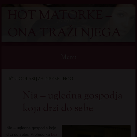
HOT MATORKE –
ONA TRAŽI NJEGA
Menu
Skip
LIČNI OGLASI | ZA DISKRETNOG
to
content
Nia – ugledna gospodja
koja drzi do sebe
Nia – ugledna gospodja koja
drzi do sebe. Profesorka
bez