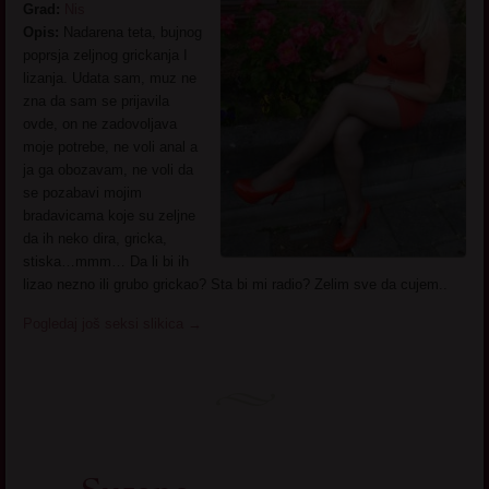
Grad:
Nis
Opis:
Nadarena teta, bujnog
poprsja zeljnog grickanja I
lizanja. Udata sam, muz ne
zna da sam se prijavila
ovde, on ne zadovoljava
moje potrebe, ne voli anal a
ja ga obozavam, ne voli da
se pozabavi mojim
bradavicama koje su zeljne
da ih neko dira, gricka,
stiska…mmm… Da li bi ih
lizao nezno ili grubo grickao? Sta bi mi radio? Zelim sve da cujem..
Pogledaj još seksi slikica
→