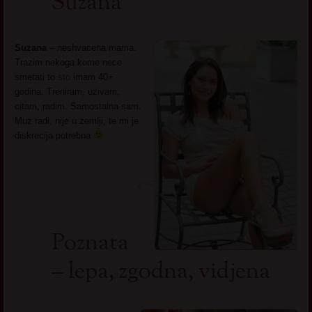
Suzana
Suzana
– neshvacena mama.
Trazim nekoga kome nece
smetati to
sto
imam 40+
godina. Treniram, uzivam,
citam, radim. Samostalna sam.
Muz radi, nije u zemlji, te mi je
diskrecija potrebna
Poznata
– lepa, zgodna, vidjena