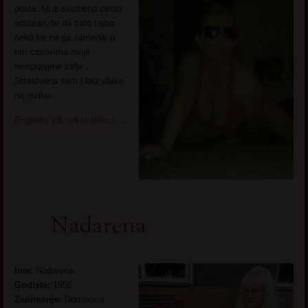
posla. Muz sluzbeno cesto
odsutan, te mi zato treba
neko ko ce ga zameniti u
tim casovima moje
neispunjene zelje ..
Strastvena sam i bez dlake
na jeziku.
Pogledaj još seksi slikica
→
Nadarena
Ime:
Nadarena
Godiste:
1956
Zanimanje:
Domacica