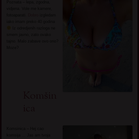
Poznata – lepa, zgodna,
vidjena. Vole me kamere,
fotoaparati.
Dobro
izgledam
iako imam preko 40 godina
Iz odredjenih razloga ne
smem javno, zato ovako
tajno. Malo zabave ovo ono?
Moze?
Komšin
ica
Komsinica – Hej cao
komsija … Jas am tvoja