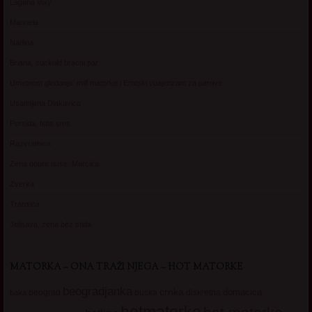
Lagana Vixy
Manuela
Nadina
Briana, cuckold bracni par
Umetnost gledanja: milf matorke i Erotski voajerizam za parove
Usamljena Dlakavica
Persida, fetis sms
Razvratnica
Zena dobre duse, Marcika
Zverka
Transica
Jelisava, zena bez stida
MATORKA – ONA TRAŽI NJEGA – HOT MATORKE
beogradjanka
crnka
domacica
beograd
baka
bucka
diskretna