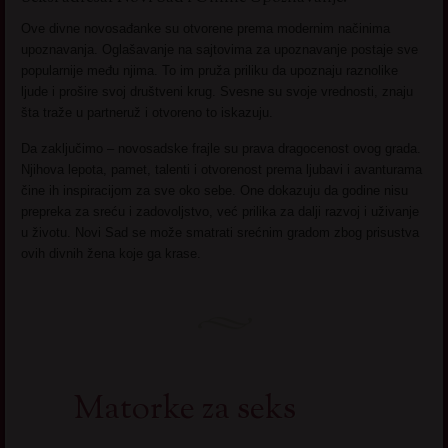
Ove divne novosađanke su otvorene prema modernim načinima
upoznavanja. Oglašavanje na sajtovima za upoznavanje postaje sve
popularnije među njima. To im pruža priliku da upoznaju raznolike
ljude i prošire svoj društveni krug. Svesne su svoje vrednosti, znaju
šta traže u partneruž i otvoreno to iskazuju.
Da zaključimo – novosadske frajle su prava dragocenost ovog grada.
Njihova lepota, pamet, talenti i otvorenost prema ljubavi i avanturama
čine ih inspiracijom za sve oko sebe. One dokazuju da godine nisu
prepreka za sreću i zadovoljstvo, već prilika za dalji razvoj i uživanje
u životu. Novi Sad se može smatrati srećnim gradom zbog prisustva
ovih divnih žena koje ga krase.
Matorke za seks