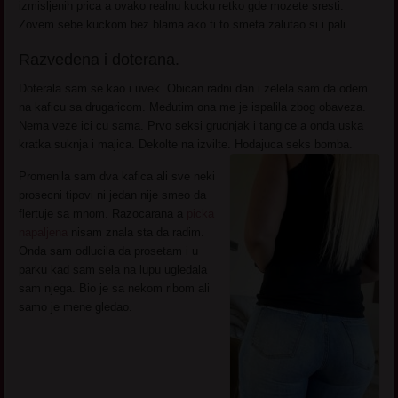
izmisljenih prica a ovako realnu kucku retko gde mozete sresti.
Zovem sebe kuckom bez blama ako ti to smeta zalutao si i pali.
Razvedena i doterana.
Doterala sam se kao i uvek. Obican radni dan i zelela sam da odem
na kaficu sa drugaricom. Međutim ona me je ispalila zbog obaveza.
Nema veze ici cu sama. Prvo seksi grudnjak i tangice a onda uska
kratka suknja i majica. Dekolte na izvilte. Hodajuca seks bomba.
Promenila sam dva kafica ali sve neki
prosecni tipovi ni jedan nije smeo da
flertuje sa mnom. Razocarana a
picka
napaljena
nisam znala sta da radim.
Onda sam odlucila da prosetam i u
parku kad sam sela na lupu ugledala
sam njega. Bio je sa nekom ribom ali
samo je mene gledao.