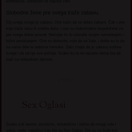
kontrolišeš. Iskrenost se najviše ceni.
Slobodne žene pre svega traže zabavu.
Cilj svega ovoga je zabava. One traže da se dobro zabave. Čak i one
koje traže vezu ili srodnu dušu, i one su maksimalno raspoložene za
pre svega dobar provod. Nemojte im to uskratiti svojim nametanjem i
lošim ponašanjem. One su duhovite, vole da se šale, i došle su tu da
sa vama dele te radosne trenutke. Zato znajte da je zabava suština
svega i da od nje sve počinje. Svako ko to ne razume nema šta da
traži sa slobodnom damom.
Sex Oglasi
Svako voli nevino, emotivno, romantično i nežno ali mnogi vole i
seksi, vrelo, napaljivo kao što su Sex Oglasi. Oni su za ljude koji