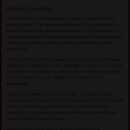
Prirodne Zavodnice.
Prirodno privlače pažnju gde god da se pojave. Njihova harizma i
samopouzdanje ih čine pravim zavodnicama. One znaju kako da se
oblače i ponašaju tako da istovremeno izraze svoju individualnost i
privuku pažnju drugih. Njihova prirodna elegancija i šarm osvajaju sve
koji ih sretnu. Za njih, starenje je prilika za otkriće sebe i svoje
autentičnosti.
Vide Novi Sad kao mesto za uspeh i razvoj karijere. On nudi mnoge
mogućnosti za profesionalni rast i napredak, a ove dame su spremne
da ih iskoriste. Sa bogatim iskustvom koje su stekle tokom godina,
one su često lideri u svojim oblastima i inspiracija mlađim
generacijama.
Ne plaše se avantura i veza za jedno veče. Sa godinama dolazi
oslobađanje od društvenih normi i očekivanja okoline. One žive punim
plućima i ne propuštaju prilike da uživaju u trenucima strasti i
uzbuđenja. Za njih, svaka nova veza, kratka ili duga, donosi nove
iskustva i mogućnosti za uživanje.
Seksi adresar Novi Sad i Online Upoznavanje.