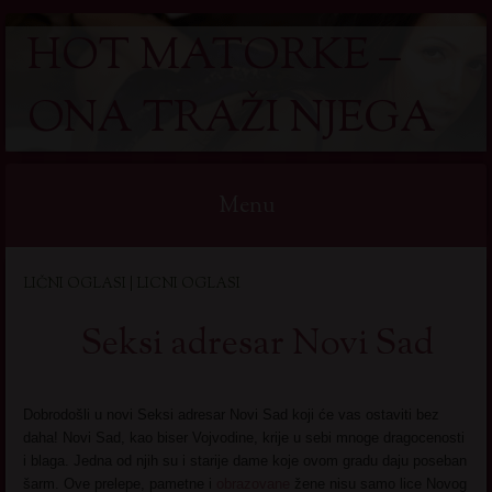
HOT MATORKE –
ONA TRAŽI NJEGA
Menu
Skip
LIČNI OGLASI | LICNI OGLASI
to
content
Seksi adresar Novi Sad
Dobrodošli u novi Seksi adresar Novi Sad koji će vas ostaviti bez
daha! Novi Sad, kao biser Vojvodine, krije u sebi mnoge dragocenosti
i blaga. Jedna od njih su i starije dame koje ovom gradu daju poseban
šarm. Ove prelepe, pametne i
obrazovane
žene nisu samo lice Novog