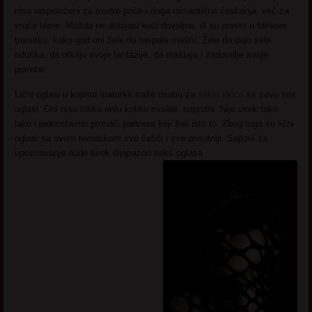
nisu raspoloženi za mudre priče i duga romantična ćaskanja, već za
vruće teme. Možda ne dobijaju kući dovoljno, ili su prosto u takvom
trenutku, kako god oni žele da raspale maštu. Žele da daju sebi
oduška, da otkriju svoje fantazije, da maštaju i zadovolje svoje
potrebe.
Lični oglasi u kojima matorke traže osobu za
seksi igrice
se zovu sex
oglasi. Oni nisu toliko retki koliko mislite, naprotiv. Nije uvek tako
lako i jednostavno pronaći partnera koji želi isto to. Zbog toga su lični
oglasi sa ovom tematikom sve češći i sve prisutniji. Sajtovi za
upoznavanje nude širok dijapazon seks oglasa.