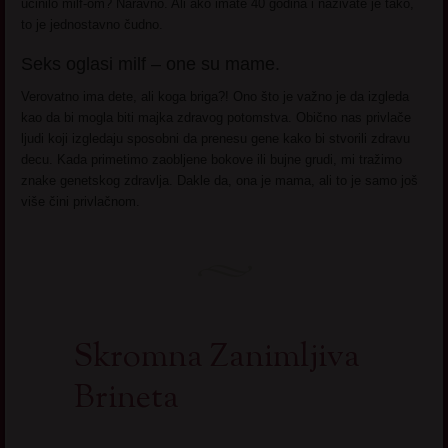
učinilo milf-om? Naravno. Ali ako imate 40 godina i nazivate je tako,
to je jednostavno čudno.
Seks oglasi milf – one su mame.
Verovatno ima dete, ali koga briga?! Ono što je važno je da izgleda
kao da bi mogla biti majka zdravog potomstva. Obično nas privlače
ljudi koji izgledaju sposobni da prenesu gene kako bi stvorili zdravu
decu. Kada primetimo zaobljene bokove ili bujne grudi, mi tražimo
znake genetskog zdravlja. Dakle da, ona je mama, ali to je samo još
više čini privlačnom.
Skromna Zanimljiva
Brineta