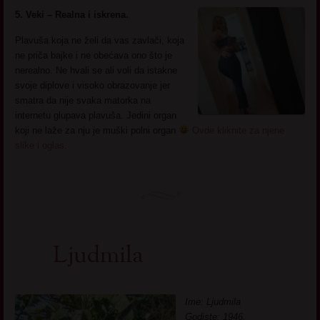
5. Veki – Realna i iskrena.
Plavuša koja ne želi da vas zavlači, koja
ne priča bajke i ne obećava ono što je
nerealno. Ne hvali se ali voli da istakne
svoje diplove i visoko obrazovanje jer
smatra da nije svaka matorka na
internetu glupava plavuša. Jedini organ
koji ne laže za nju je muški polni organ
Ovde kliknite za njene
slike i oglas.
Ljudmila
Ime: Ljudmila
Godiste: 1946.