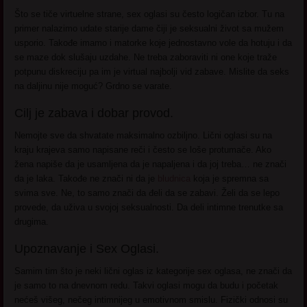
Što se tiče virtuelne strane, sex oglasi su često logičan izbor. Tu na
primer nalazimo udate starije dame čiji je seksualni život sa mužem
usporio. Takođe imamo i matorke koje jednostavno vole da hotuju i da
se maze dok slušaju uzdahe. Ne treba zaboraviti ni one koje traže
potpunu diskreciju pa im je virtual najbolji vid zabave. Mislite da seks
na daljinu nije moguć? Grdno se varate.
Cilj je zabava i dobar provod.
Nemojte sve da shvatate maksimalno ozbiljno. Lični oglasi su na
kraju krajeva samo napisane reči i često se loše protumače. Ako
žena napiše da je usamljena da je napaljena i da joj treba… ne znači
da je laka. Takođe ne znači ni da je
bludnica
koja je spremna sa
svima sve. Ne, to samo znači da đeli da se zabavi. Želi da se lepo
provede, da uživa u svojoj seksualnosti. Da deli intimne trenutke sa
drugima.
Upoznavanje i Sex Oglasi.
Samim tim što je neki lični oglas iz kategorije sex oglasa, ne znači da
je samo to na dnevnom redu. Takvi oglasi mogu da budu i početak
nećeš višeg, nečeg intimnijeg u emotivnom smislu. Fizički odnosi su