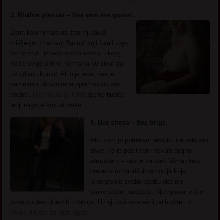
3. Bludna plavuša – Ime vam sve govori.
Žena koju nimalo ne zanimju tuđa
mišljenja. Ima svoj “fazon” koji fura i toga
se ne stidi. Provokativna odeća u kojoj
ističe svoje obline normalna su stvar za
ovu divnu bucku. Ali nije laka, ona je
pametna i obrazovana spremna da vas
poduči.
Njen oglas je Ovde
pa ne budite
lenji nego je kontaktirajte.
4. Bez stresa – Bez briga.
Ako vam je potreban neko ko iskreno voli
život, ko je pozitivan i stvara sjajnu
atmosferu – ona je za vas! Mirna duša,
prepuna romantičnih emocija koje
ispunjavaju svaku osobu oko nje
smirenošću i radošću. Njen glavni cilj je
avantura bez ikakvih trzavica. Uz nju svi su srećni pa budite i vi,
Ovde kliknite za njen oglas.