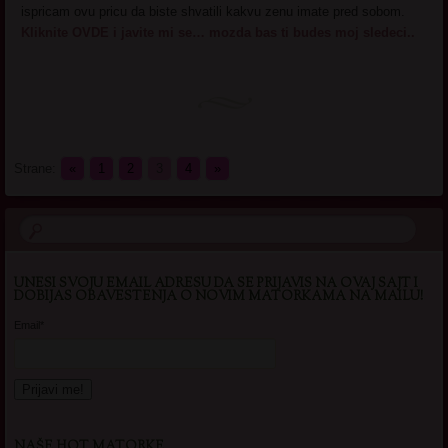
ispricam ovu pricu da biste shvatili kakvu zenu imate pred sobom.
Kliknite OVDE i javite mi se… mozda bas ti budes moj sledeci..
Strane:
«
1
2
3
4
»
UNESI SVOJU EMAIL ADRESU DA SE PRIJAVIS NA OVAJ SAJT I
DOBIJAS OBAVESTENJA O NOVIM MATORKAMA NA MAILU!
Email*
NAŠE HOT MATORKE