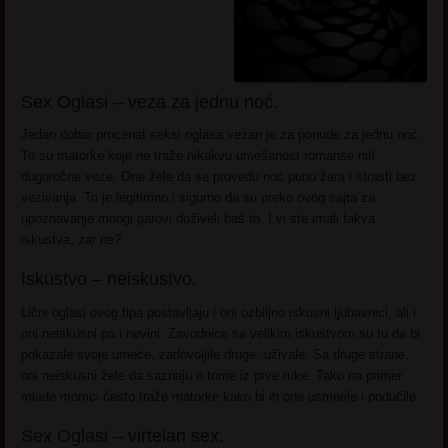
Sex Oglasi – veza za jednu noć.
Jedan dobar procenat seksi oglasa vezan je za ponude za jednu noć.
To su matorke koje ne traže nikakvu umešanost romanse niti
dugoročne veze. One žele da se provedu noć punu žara i strasti bez
vezivanja. To je legitimno i sigurno da su preko ovog sajta za
upoznavanje mnogi parovi doživeli baš to. I vi ste imali takva
iskustva, zar ne?
Iskustvo – neiskustvo.
Lični oglasi ovog tipa postavljaju i oni ozbiljno iskusni ljubavnici, ali i
oni neiskusni pa i nevini. Zavodnice sa velikim iskustvom su tu da bi
pokazale svoje umeće, zadovoljile druge, uživale. Sa druge strane,
oni neiskusni žele da saznaju o tome iz prve ruke. Tako na primer
mlađe momci često traže matorke kako bi ih one usmerile i podučile.
Sex Oglasi – virtelan sex.