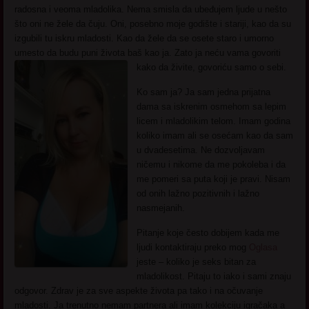
radosna i veoma mladolika. Nema smisla da ubeđujem ljude u nešto
što oni ne žele da čuju. Oni, posebno moje godište i stariji, kao da su
izgubili tu iskru mladosti. Kao da žele da se osete staro i umorno
umesto da budu puni života baš kao ja. Zato ja neću vama govoriti
kako da živite, govoriću samo o sebi.
Ko sam ja? Ja sam jedna prijatna
dama sa iskrenim osmehom sa lepim
licem i mladolikim telom. Imam godina
koliko imam ali se osećam kao da sam
u dvadesetima. Ne dozvoljavam
ničemu i nikome da me pokoleba i da
me pomeri sa puta koji je pravi. Nisam
od onih lažno pozitivnih i lažno
nasmejanih.
Pitanje koje često dobijem kada me
ljudi kontaktiraju preko mog
Oglasa
jeste – koliko je seks bitan za
mladolikost. Pitaju to iako i sami znaju
odgovor. Zdrav je za sve aspekte života pa tako i na očuvanje
mladosti. Ja trenutno nemam partnera ali imam kolekciju igračaka a