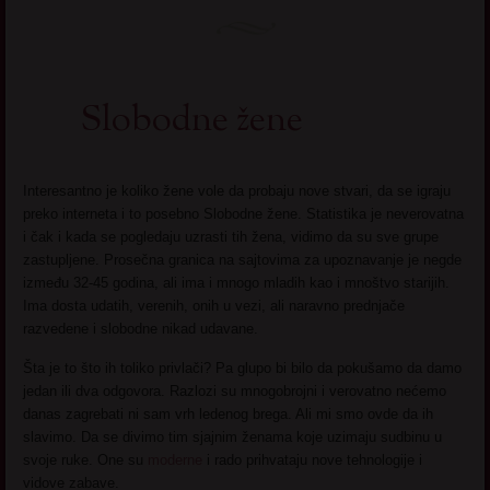
Slobodne žene
Interesantno je koliko žene vole da probaju nove stvari, da se igraju
preko interneta i to posebno Slobodne žene. Statistika je neverovatna
i čak i kada se pogledaju uzrasti tih žena, vidimo da su sve grupe
zastupljene. Prosečna granica na sajtovima za upoznavanje je negde
između 32-45 godina, ali ima i mnogo mladih kao i mnoštvo starijih.
Ima dosta udatih, verenih, onih u vezi, ali naravno prednjače
razvedene i slobodne nikad udavane.
Šta je to što ih toliko privlači? Pa glupo bi bilo da pokušamo da damo
jedan ili dva odgovora. Razlozi su mnogobrojni i verovatno nećemo
danas zagrebati ni sam vrh ledenog brega. Ali mi smo ovde da ih
slavimo. Da se divimo tim sjajnim ženama koje uzimaju sudbinu u
svoje ruke. One su
moderne
i rado prihvataju nove tehnologije i
vidove zabave.