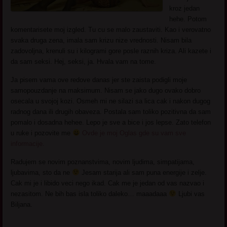
kroz jedan
hehe. Potom
komentarisete moj izgled. Tu cu se malo zaustaviti. Kao i verovatno
svaka druga zena, imala sam krizu nize vrednosti. Nisam bila
zadovoljna, krenuli su i kilogrami gore posle raznih kriza. Ali kazete i
da sam seksi. Hej, seksi, ja. Hvala vam na tome.
Ja pisem vama ove redove danas jer ste zaista podigli moje
samopouzdanje na maksimum. Nisam se jako dugo ovako dobro
osecala u svojoj kozi. Osmeh mi ne silazi sa lica cak i nakon dugog
radnog dana ili drugih obaveza. Postala sam toliko pozitivna da sam
pomalo i dosadna hehee. Lepo je sve a bice i jos lepse. Zato telefon
u ruke i pozovite me
Ovde je moj Oglas gde su vam sve
informacije.
Radujem se novim poznanstvima, novim ljudima, simpatijama,
ljubavima, sto da ne
Jesam starija ali sam puna energije i zelje.
Cak mi je i libido veci nego ikad. Cak me je jedan od vas nazvao i
nezasitom. Ne bih bas isla toliko daleko… maaadaaa
Ljubi vas
Biljana.