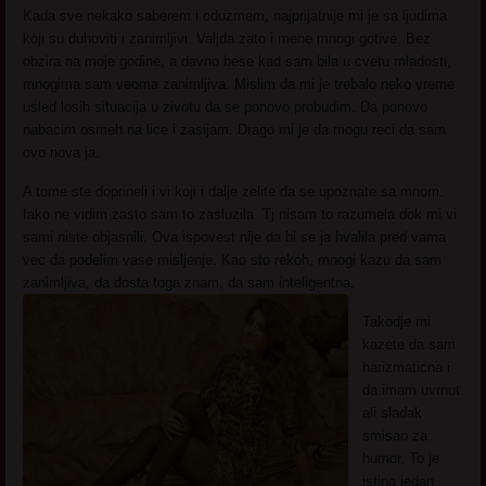
Kada sve nekako saberem i oduzmem, najprijatnije mi je sa ljudima
koji su duhoviti i zanimljivi. Valjda zato i mene mnogi gotive. Bez
obzira na moje godine, a davno bese kad sam bila u cvetu mladosti,
mnogima sam veoma zanimljiva. Mislim da mi je trebalo neko vreme
usled losih situacija u zivotu da se ponovo probudim. Da ponovo
nabacim osmeh na lice i zasijam. Drago mi je da mogu reci da sam
ovo nova ja.
A tome ste doprineli i vi koji i dalje zelite da se upoznate sa mnom.
Iako ne vidim zasto sam to zasluzila. Tj nisam to razumela dok mi vi
sami niste objasnili. Ova ispovest nije da bi se ja hvalila pred vama
vec da podelim vase misljenje. Kao sto rekoh, mnogi kazu da sam
zanimljiva, da dosta toga znam, da sam inteligentna.
Takodje mi
kazete da sam
harizmaticna i
da imam uvrnut
ali sladak
smisao za
humor. To je
istina jedan