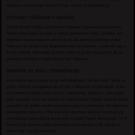
opušteno istraživanje intimnosti bez straha od komplikacija
Emocije i Uživanje u slobodi.
Zrelost donosi dublju sposobnost empatije i razumevanja partnera.
Starije žene često su bolje u čitanju partnerovih želja i potreba, što
doprinosi ispunjavajućem iskustvu za oba partnera. Mnoge starije
žene su već prošle kroz dugotrajne veze ili brakove, i sada uživaju u
svojoj slobodi. Vezivanje za jedno veče im pruža mogućnost da se
prepuste strastima i zadovoljstvu bez obaveza.
Matorke za seks i Povezivanje.
Zrele dame veoma cene svoju individualnost i nezavisnost. Veza za
jedno veče im omogućava da uživaju u bliskosti sa partnerom, a da
istovremeno zadrže svoju ličnost i autonomiju. Međutim, seksualne
veze za jedno veče ne moraju biti samo fizičke. Starije žene su često
sposobne za dublje emotivno povezivanje sa partnerom, što doprinosi
celokupnom iskustvu. One sve više razumeju važnost sopstvenog
seksualnog zadovoljstva povezanim sa ipak blagim emocijama. To ih
motiviše da aktivno traže zadovoljavajuće iskustvo i da uživaju u
njemu čak i sa poznanicima.