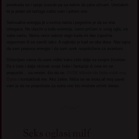
ponekada se i spoje zvezde pa sa nekim do jutra uživam. Uostalom
to je jedan od razloga zašto vam i pišem ovo.
Seksualna energija je u svima nama i pogrešno je da se ona
izbegava. Ne ulazim u tuđa uverenja, samo pričam iz svog ugla, za
sebe samu. Nema veće radosti nego kada mi dan započne
orgazmom ili se završi tako. A najbolje je kad se oba dese. Nije tajna
da sam prepuna energije i da sam uvek raspoložena za avanturu.
Ostavljam vama da sami vidite kako ćete dalje sa svojim životom.
Da li ćete i dalje skrivati svoje želje i fantazije ili ćete im se
prepustiti… sa mnom, što da ne.
OVDE kliknite da biste videli moj
Oglas
i kontaktirali me. Ako želite. Ništa se ne mora ali moj savet
vam je da ne propuštate za sutra ono što možete učiniti danas.
Seks oglasi milf