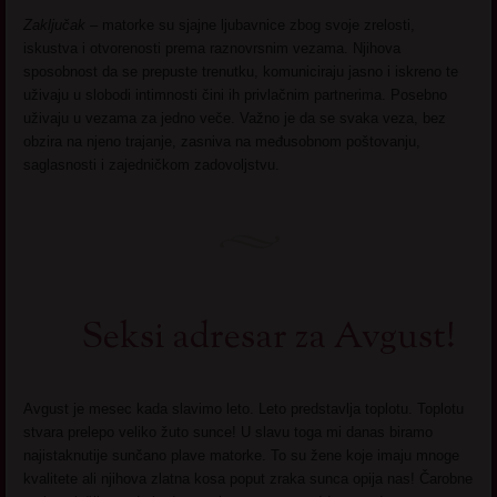
Zaključak –
matorke su sjajne ljubavnice zbog svoje zrelosti,
iskustva i otvorenosti prema raznovrsnim vezama. Njihova
sposobnost da se prepuste trenutku, komuniciraju jasno i iskreno te
uživaju u slobodi intimnosti čini ih privlačnim partnerima. Posebno
uživaju u vezama za jedno veče. Važno je da se svaka veza, bez
obzira na njeno trajanje, zasniva na međusobnom poštovanju,
saglasnosti i zajedničkom zadovoljstvu.
Seksi adresar za Avgust!
Avgust je mesec kada slavimo leto. Leto predstavlja toplotu. Toplotu
stvara prelepo veliko žuto sunce! U slavu toga mi danas biramo
najistaknutije sunčano plave matorke. To su žene koje imaju mnoge
kvalitete ali njihova zlatna kosa poput zraka sunca opija nas! Čarobne