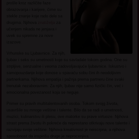
prošle kroz različite faze
obrazovanja i karijere, čime su
stekle znanje koje rado dele sa
drugima. Njihova
znatiželja
za
učenjem nikada ne jenjava i
uvek su spremne za nove
izazove.
Vrhunske su Ljubavnice. Za njih,
ljubav i seks su umetnosti koje su savladale tokom godina. One su
strpljive, senzualne i veoma zadovoljavajuće ljubavnice. Iskustvo i
samopouzdanje koje donose u spavaću sobu čini ih neodoljivim
partnerkama. Njihova empatija i pažnja prema partneru čine svaki
trenutak nezaboravnim. Za njih, ljubav nije samo fizički čin, već i
emocionalna povezanost koja se neguje.
Primer su pravih multitalentovanih osoba. Tokom svojg života,
usavršile su mnoge veštine i talente. Bilo da se radi o umetnosti,
muzici, kulinarstvu ili plesu, ove matorke su prave virtuoze. Njihova
strast prema životu ih pokreće da neprestano otkrivaju nove talente i
razvijaju svoje veštine. Njihova kreativnost je neiscrpna, a njihova
sposobnost da inspirišu druge je neprocenjiva.