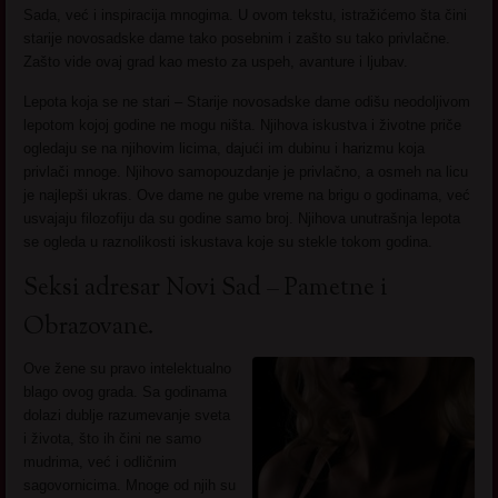
Sada, već i inspiracija mnogima. U ovom tekstu, istražićemo šta čini
starije novosadske dame tako posebnim i zašto su tako privlačne.
Zašto vide ovaj grad kao mesto za uspeh, avanture i ljubav.
Lepota koja se ne stari – Starije novosadske dame odišu neodoljivom
lepotom kojoj godine ne mogu ništa. Njihova iskustva i životne priče
ogledaju se na njihovim licima, dajući im dubinu i harizmu koja
privlači mnoge. Njihovo samopouzdanje je privlačno, a osmeh na licu
je najlepši ukras. Ove dame ne gube vreme na brigu o godinama, već
usvajaju filozofiju da su godine samo broj. Njihova unutrašnja lepota
se ogleda u raznolikosti iskustava koje su stekle tokom godina.
Seksi adresar Novi Sad – Pametne i
Obrazovane.
Ove žene su pravo intelektualno
blago ovog grada. Sa godinama
dolazi dublje razumevanje sveta
i života, što ih čini ne samo
mudrima, već i odličnim
sagovornicima. Mnoge od njih su