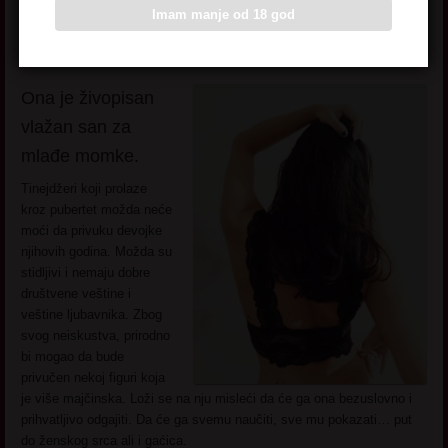
Imam manje od 18 god
načine. Njena seksualnost izvire iz nje uglađeno i sa stilom. Ali kada
uspostavite pogled sa njom, vi vidite tu vatru u očima. Mudrost i
veštine u krevetu uglavnom se formiraju godinama.
Ona je živopisan
vlažan san za
mlađe momke.
Tinejdžeri koji prolaze
kroz pubertet možda neće
moći da privuku devojke
njihovih godina. Možda su
stidljivi i nemaju dobre
društvene veštine i
veštine ljubavnika. Zbog
svog neiskustva, prirodno
bi mogao da bude
privučen nekoj figuri koja
je više majčinska. Loži se na nju misleći da će ga ona bezuslovno i
prihvatljivo odgajiti. Da će ga svemu naučiti, sve mu pokazati… put
do ženskog srca ali i gaćica.