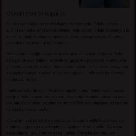
Odmah sam se napalila.
Osetila sam kako me preplavljuje toplota po telu. Zelela sam ga i
svojim namestanjem i pokazivanjem nogu sam mu dala do znanja sta
zelim. Ta mala kurvica sa njim je bila sva neraspolozena. On me je
pogledao i pokazao mi da ih pratim.
Setala sam iza njih tako mokra dok nisu usli u neki restoran. Sela
sam par stolova dalje i nastavila da ga jebem pogledom. A onda sam
ja njemu pokazala prstom i krenula ka toaletu. Cekala sam svega par
sekundi pre nego je usao. Visok crn krupan… pala sam na kolena i
otkopcala mu slic.
Imala sam sta da vidim! Kurcina napokon pred mojim licem. Jebao
me je u usta i cupao me za kosu. Posle me okrenuo i tucao sa guza
dok nije eksplodirao zajedno sa mnom! Bila sam ulepljena od sperme
i znoja kao prava kucka!
Otisao je i seo pored one smaracice. Ja sam sredila kosu i suknju i
vratile sa a potom narucila pice i zlokobno se smeskala. Napokon
zadovoljena i to u sred zenskog toaleta! Odlucila sam da vam