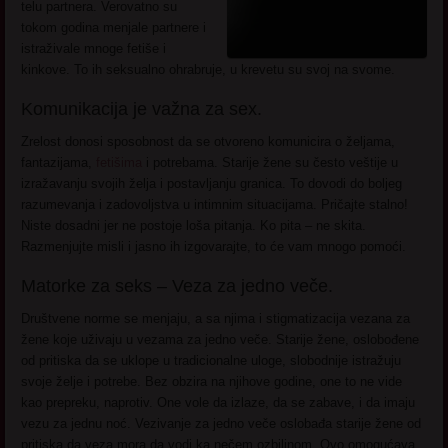
telu partnera. Verovatno su
tokom godina menjale partnere i
istraživale mnoge fetiše i
kinkove. To ih seksualno ohrabruje, u krevetu su svoj na svome.
Komunikacija je važna za sex.
Zrelost donosi sposobnost da se otvoreno komunicira o željama,
fantazijama,
fetišima
i potrebama. Starije žene su često veštije u
izražavanju svojih želja i postavljanju granica. To dovodi do boljeg
razumevanja i zadovoljstva u intimnim situacijama. Pričajte stalno!
Niste dosadni jer ne postoje loša pitanja. Ko pita – ne skita.
Razmenjujte misli i jasno ih izgovarajte, to će vam mnogo pomoći.
Matorke za seks – Veza za jedno veče.
Društvene norme se menjaju, a sa njima i stigmatizacija vezana za
žene koje uživaju u vezama za jedno veče. Starije žene, oslobođene
od pritiska da se uklope u tradicionalne uloge, slobodnije istražuju
svoje želje i potrebe. Bez obzira na njihove godine, one to ne vide
kao prepreku, naprotiv. One vole da izlaze, da se zabave, i da imaju
vezu za jednu noć. Vezivanje za jedno veče oslobađa starije žene od
pritiska da veza mora da vodi ka nečem ozbiljnom. Ovo omogućava