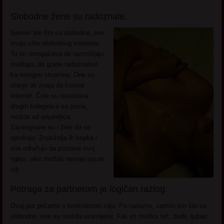
Slobodne žene su radoznale.
Samim tim što su slobodne, one
imaju više slobodnog vremena.
To im omogućava da razmišljaju,
maštaju, da grade radoznalost
ka mnogim stvarima. One su
starije ali znaju da koriste
internet. Čule su iskustava
drugih koleginica sa posla,
možda od prijateljica.
Zaintrigirane su i žele da se
oprobaju. Znatiželja ih kopka i
one odlučuju da postave svoj
oglas, iako možda nemaju jasan
cilj.
Potraga za partnerom je logičan razlog.
Ovaj put pričamo o konkretnom cilju. Pa naravno, samim tim što su
slobodne, one su možda usamljene. Fali im muška reč, dodir, ljubav,