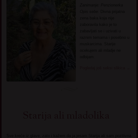
Zanimanje: Penzionerka
Opis sebe:
Divna prijatna
zena baka koja nije
zaboravila kako je to
zabavljati se i uzivati u
raznim temama i posebno u
muskarcima. Starije
ocekujem ali mladje ne
odbijam.
Pogledaj još seksi slikica
→
Starija ali mladolika
Sve kreće iz glave, zato i kažem da ja jesam Starija ali sam pozitivna