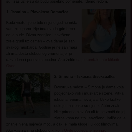
su i zaslužile su da budu posebno pomenute. Idemo redom.
1. Jasmina – Plavokosa Domaćica.
Kada vidite njeno telo i njene godine ništa
vam nije jasno. Nje ima svuda gde treba
da je bude. Divna zadnjica i savršene
zrele grudi uz osmeh – ova dama je san
svakog muškarca. Godine je ne zanimaju
ali ima dosta slobodnog vremena jer je
razvedena i ponovo slobodna. Ako želite
da je konrtaktirate kliknite
Ovde.
2. Simona – Iskusna Biseksualka.
Dvostruka radost – Simona je dama koja
podjednako voli i muškarce i žene. Vitka,
iskusna, veoma nevaljala. Uske kratke
suknje i najlonke su njen zaštitni znak.
Nije prirodna plavuša ali to ne znači da joj
zlatna kosa ne stoji savršeno. Ističe da je
znanje njena najveća moć, a čak je imala uloge i u xxx filmovima.
Ako vas zanima slobodno
klikom Ovde pogledajte njen profil.