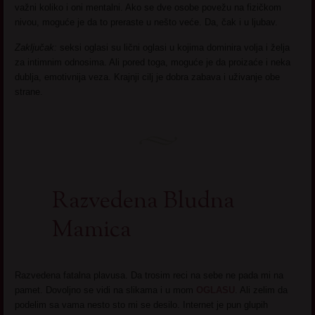
važni koliko i oni mentalni. Ako se dve osobe povežu na fizičkom
nivou, moguće je da to preraste u nešto veće. Da, čak i u ljubav.
Zaključak:
seksi oglasi su lični oglasi u kojima dominira volja i želja
za intimnim odnosima. Ali pored toga, moguće je da proizaće i neka
dublja, emotivnija veza. Krajnji cilj je dobra zabava i uživanje obe
strane.
Razvedena Bludna
Mamica
Razvedena fatalna plavusa. Da trosim reci na sebe ne pada mi na
pamet. Dovoljno se vidi na slikama i u mom
OGLASU
. Ali zelim da
podelim sa vama nesto sto mi se desilo. Internet je pun glupih