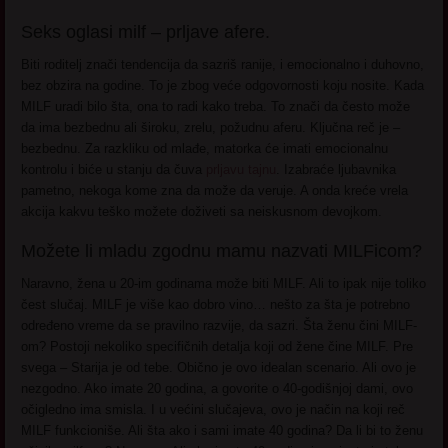
Seks oglasi milf – prljave afere.
Biti roditelj znači tendencija da sazriš ranije, i emocionalno i duhovno,
bez obzira na godine. To je zbog veće odgovornosti koju nosite. Kada
MILF uradi bilo šta, ona to radi kako treba. To znači da često može
da ima bezbednu ali široku, zrelu, požudnu aferu. Ključna reč je –
bezbednu. Za razkliku od mlađe, matorka će imati emocionalnu
kontrolu i biće u stanju da čuva
prljavu tajnu
. Izabraće ljubavnika
pametno, nekoga kome zna da može da veruje. A onda kreće vrela
akcija kakvu teško možete doživeti sa neiskusnom devojkom.
Možete li mladu zgodnu mamu nazvati MILFicom?
Naravno, žena u 20-im godinama može biti MILF. Ali to ipak nije toliko
čest slučaj. MILF je više kao dobro vino… nešto za šta je potrebno
određeno vreme da se pravilno razvije, da sazri. Šta ženu čini MILF-
om? Postoji nekoliko specifičnih detalja koji od žene čine MILF. Pre
svega – Starija je od tebe. Obično je ovo idealan scenario. Ali ovo je
nezgodno. Ako imate 20 godina, a govorite o 40-godišnjoj dami, ovo
očigledno ima smisla. I u većini slučajeva, ovo je način na koji reč
MILF funkcioniše. Ali šta ako i sami imate 40 godina? Da li bi to ženu