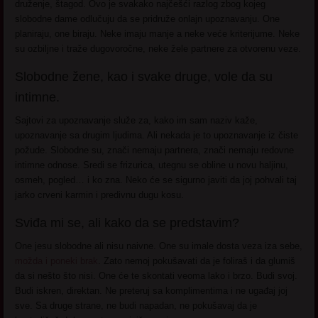
druženje, štagod. Ovo je svakako najčešći razlog zbog kojeg
slobodne dame odlučuju da se pridruže onlajn upoznavanju. One
planiraju, one biraju. Neke imaju manje a neke veće kriterijume. Neke
su ozbiljne i traže dugovoročne, neke žele partnere za otvorenu veze.
Slobodne žene, kao i svake druge, vole da su
intimne.
Sajtovi za upoznavanje služe za, kako im sam naziv kaže,
upoznavanje sa drugim ljudima. Ali nekada je to upoznavanje iz čiste
požude. Slobodne su, znači nemaju partnera, znači nemaju redovne
intimne odnose. Sredi se frizurica, utegnu se obline u novu haljinu,
osmeh, pogled… i ko zna. Neko će se sigurno javiti da joj pohvali taj
jarko crveni karmin i predivnu dugu kosu.
Sviđa mi se, ali kako da se predstavim?
One jesu slobodne ali nisu naivne. One su imale dosta veza iza sebe,
možda i poneki brak
. Zato nemoj pokušavati da je foliraš i da glumiš
da si nešto što nisi. One će te skontati veoma lako i brzo. Budi svoj.
Budi iskren, direktan. Ne preteruj sa komplimentima i ne ugađaj joj
sve. Sa druge strane, ne budi napadan, ne pokušavaj da je