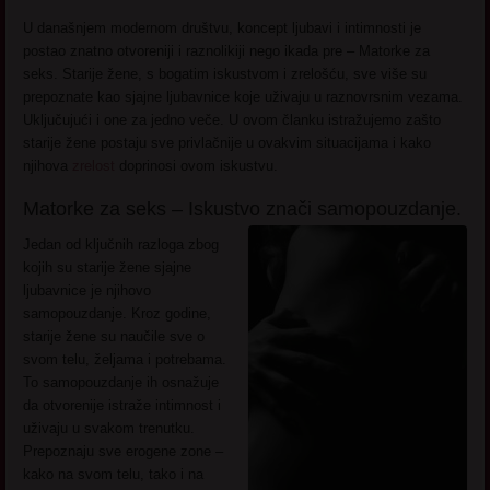
U današnjem modernom društvu, koncept ljubavi i intimnosti je
postao znatno otvoreniji i raznolikiji nego ikada pre – Matorke za
seks. Starije žene, s bogatim iskustvom i zrelošću, sve više su
prepoznate kao sjajne ljubavnice koje uživaju u raznovrsnim vezama.
Uključujući i one za jedno veče. U ovom članku istražujemo zašto
starije žene postaju sve privlačnije u ovakvim situacijama i kako
njihova
zrelost
doprinosi ovom iskustvu.
Matorke za seks – Iskustvo znači samopouzdanje.
Jedan od ključnih razloga zbog
kojih su starije žene sjajne
ljubavnice je njihovo
samopouzdanje. Kroz godine,
starije žene su naučile sve o
svom telu, željama i potrebama.
To samopouzdanje ih osnažuje
da otvorenije istraže intimnost i
uživaju u svakom trenutku.
Prepoznaju sve erogene zone –
kako na svom telu, tako i na